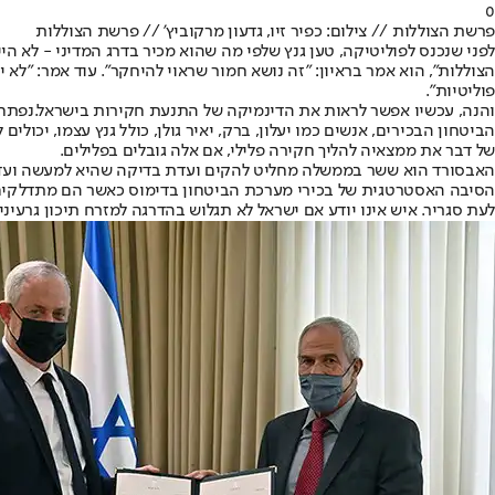
0
פרשת הצוללות // צילום: כפיר זיו, גדעון מרקוביץ' // פרשת הצוללות
לפני שנכנס לפוליטיקה
, טען גנץ שלפי מה שהוא מכיר בדרג המדיני - לא 
פוליטיות".
והנה, עכשיו אפשר לראות את הדינמיקה של התנעת חקירות בישראל.
נפתח
הביטחון הבכירים, אנשים כמו יעלון, ברק, יאיר גולן, כולל גנץ עצמו, יכ
של דבר את ממצאיה להליך חקירה פלילי, אם אלה גובלים בפלילים.
האבסורד הוא ששר בממשלה מחליט להקים ועדת בדיקה שהיא למעשה ועד
הסיבה האסטרטגית של בכירי מערכת הביטחון בדימוס כאשר הם מתדלקים א
לעת סגריר. איש אינו יודע אם ישראל לא תגלוש בהדרגה למזרח תיכון גרעי