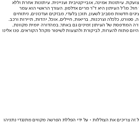
ועקת. עיתונות אמינה, אובייקטיבית ועניינית. עיתונות אחרת וללא
עור החשיפה הגבוה ביותר בימי חול. מו"ל העיתון היא ד"ר מרים אדלסון. העורך הראשי הוא עמר
 והעורך המייסד הוא עמוס רגב. אתרי האינטרנט של "ישראל היום" בעברית ובאנגלית, כמו כן היישומונים (אפליקציות) לאנדרואיד ול-iOS, מציגים חדשות מסביב לשעון, תוכן בלעדי, מבזקים ועדכונים, ניתוחים
, ספורט, כלכלה וצרכנות, בריאות, חיילים, אוכל, יהדות, תיירות ורכב.
דורה המודפסת של העיתון זמינים גם באתר, במהדורה יומית מקוונת,
היום פתוח להערות, לביקורת ולהצעות לשיפור מקהל הקוראים. פנו אלינו
 זה צריכים את הצוללות • על ידי הפללת הפרשה מקווים מתנגדי נתניהו