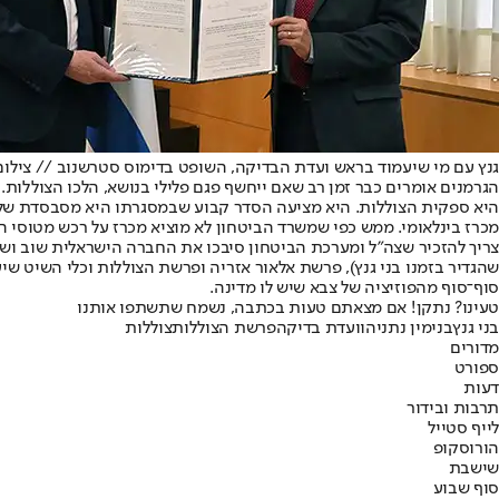
גנץ עם מי שיעמוד בראש ועדת הבדיקה, השופט בדימוס סטרשנוב // צילום:
היא ספקית הצוללות. היא מציעה הסדר קבוע שבמסגרתו היא מסבסדת שליש 
מכרז בינלאומי. ממש כפי שמשרד הביטחון לא מוציא מכרז על רכש מטוסי ה
צריך להזכיר שצה"ל ומערכת הביטחון סיבכו את החברה הישראלית שוב ושו
שהגדיר בזמנו בני גנץ), פרשת אלאור אזריה ופרשת הצוללות וכלי השיט ש
סוף־סוף מהפוזיציה של צבא שיש לו מדינה.
טעינו? נתקן! אם מצאתם טעות בכתבה, נשמח שתשתפו אותנו
בני גנץ
בנימין נתניהו
ועדת בדיקה
פרשת הצוללות
צוללות
מדורים
ספורט
דעות
תרבות ובידור
לייף סטייל
הורוסקופ
שישבת
סוף שבוע