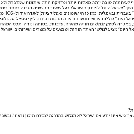
לעיתונות טובה יותר, מאוזנת יותר ומדויקת יותר. עיתונות שמדברת ולא צ
שלום. המהדורה המודפסת הראשונה פורסמה ב-30 ביולי 2007, וב-2010 הפך "ישראל היום" לעיתון הישראלי בעל שי
לחמנוביץ,
ל היום" כוללות ערוצי חדשות ודעות, תרבות ובידור, לייף סטייל, טכנולוגיה
ברית, במטרה לספק לגולשים חוויה מהירה, עדכנית, בטוחה ונוחה. תכני המה
ל היום" מציע לגולשי האתר הנחות ומבצעים על מוצרים ושירותים. ישראל 
ת?
 איש אינו יודע אם ישראל לא תגלוש בהדרגה למזרח תיכון גרעיני, ובשביל