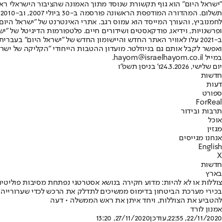
"ישראל היום" הוא גוף תקשורת שנוסד מתוך האמונה שהציבור הישראלי ראוי 
ת
ופרשנויות, וידיאו, פודקאסטים ושידורים חיים. פלטפורמות הדיגיטל של "ישרא
ב-2021 עלו לאוויר האתר החדש והיישומון החדש של "ישראל היום" בע
ואפשר לקבל אותם גם בניוזלטר. מועדון ההטבות הייחודי "הקליקה של ישרא
במייל hayom@israelhayom.co.il.
יום שלישי, 24.3.2026
ו' בניסן תשפ"ו
חדשות
דעות
ספורט
ForReal
תרבות ובידור
אוכל
מגזין
אנחנו מגייסים
English
X
חדשות
בארץ
צוללות או לא להיות: מדוע חקירה בנושא אסטרטגי נפתחת מסיבות פוליטיו
בכירי מערכת הביטחון בדימוס ממשיכים לתדלק את הרכש לכדי שערורייה, אך
להטביע את הצוללות, ויחד איתן את ראש הממשלה • דעה
אמנון לורד
22/11/2020, 22:55
,עודכן
27/11/2020, 13:20