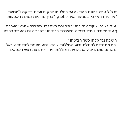
מטכ"ל. עכשיו, לפני ההודעה על החלטתו להקים ועדת בדיקה ל"פרשת
הצוללות", הוא אמר בראיון: "זה נושא חמור שראוי להיחקר". עוד אמר: "לא ייתכן שיוחלטו החלטות אסטרטגיות ללא התייעצות בדרגים המקצועיים". על מדיניות המאבק במגיפה אמר ל־ynet: "צריך מדיניות נטולת השפעות
 עוד: יש גם שיקול אסטרטגי בתבערת הצוללות. מתברר שיוצאי מערכת
סוף עוד חקירה. ועדת בדיקה במערכת הביטחון, שיכולה גם להעביר בסופו
שבה גנץ מכהן כשר הביטחון.
 מתנגדים להגדלת זרוע הצוללות, שהיא זרוע חיונית למדינת ישראל
ווים אותם מתנגדים להטביע את הצוללות, ויחד איתן את ראש הממשלה.