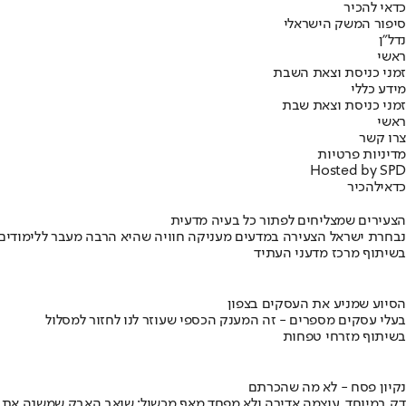
כדאי להכיר
סיפור המשק הישראלי
נדל"ן
ראשי
זמני כניסת וצאת השבת
מידע כללי
זמני כניסת וצאת שבת
ראשי
צרו קשר
מדיניות פרטיות
Hosted by SPD
כדאי
להכיר
הצעירים שמצליחים לפתור כל בעיה מדעית
נבחרת ישראל הצעירה במדעים מעניקה חוויה שהיא הרבה מעבר ללימודים
בשיתוף מרכז מדעני העתיד
הסיוע שמניע את העסקים בצפון
בעלי עסקים מספרים - זה המענק הכספי שעוזר לנו לחזור למסלול
בשיתוף מזרחי טפחות
נקיון פסח - לא מה שהכרתם
דק במיוחד, עוצמה אדירה ולא מפחד מאף מכשול: שואב האבק שמשנה את