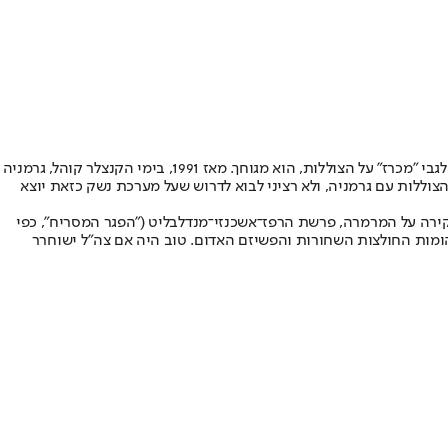
הגרמנים אומרים כבר זמן רב שאם ייחשף פגם פלילי בנושא, הלכו הצוללות. הם יבטלו את העסקה. מה שדן הראל, מנכ"ל משרד הביטחון, אמר בתצהיר לגבי "מכרז" על הצוללות, הוא מגוחך. מאז 1991, בימי הקנצלר קוהל, גרמניה
ללות עם גרמניה, ולא רציני לבוא לדרוש שעל מערכת נשק כזאת יוצא
ירה על המרמרה, פרשת הרפז־אשכנזי־מנדלבליט ("הפגר המסריח", כפי
מהומות החולצות השחורות והפשיזם האדום. טוב היה אם צה"ל ישוחרר