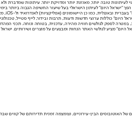
לעיתונות טובה יותר, מאוזנת יותר ומדויקת יותר. עיתונות שמדברת ולא צ
שלום. המהדורה המודפסת הראשונה פורסמה ב-30 ביולי 2007, וב-2010 הפך "ישראל היום" לעיתון הישראלי בעל שי
לחמנוביץ,
ל היום" כוללות ערוצי חדשות ודעות, תרבות ובידור, לייף סטייל, טכנולוגיה
ברית, במטרה לספק לגולשים חוויה מהירה, עדכנית, בטוחה ונוחה. תכני המה
ל היום" מציע לגולשי האתר הנחות ומבצעים על מוצרים ושירותים. ישראל 
ם של האוטובוסים הבין-עירוניים, וצומצמה זמנית תדירותם של קווים שב