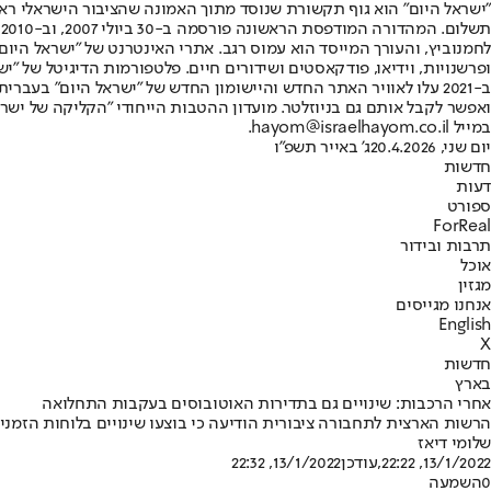
"ישראל היום" הוא גוף תקשורת שנוסד מתוך האמונה שהציבור הישראלי ראוי 
ת
ופרשנויות, וידיאו, פודקאסטים ושידורים חיים. פלטפורמות הדיגיטל של "ישרא
ב-2021 עלו לאוויר האתר החדש והיישומון החדש של "ישראל היום" בע
ואפשר לקבל אותם גם בניוזלטר. מועדון ההטבות הייחודי "הקליקה של ישרא
במייל hayom@israelhayom.co.il.
יום שני, 20.4.2026
ג' באייר תשפ"ו
חדשות
דעות
ספורט
ForReal
תרבות ובידור
אוכל
מגזין
אנחנו מגייסים
English
X
חדשות
בארץ
אחרי הרכבות: שינויים גם בתדירות האוטובוסים בעקבות התחלואה
הרשות הארצית לתחבורה ציבורית הודיעה כי בוצעו שינויים בלוחות הזמני
שלומי דיאז
13/1/2022, 22:22
,עודכן
13/1/2022, 22:32
0
השמעה