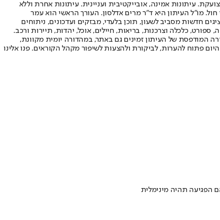
ועקת. עיתונות אמינה, אובייקטיבית ועניינית. עיתונות אחרת וללא
עור החשיפה הגבוה ביותר בימי חול. מו"ל העיתון היא ד"ר מרים אדלסון. העורך הראשי הוא עמר
 והעורך המייסד הוא עמוס רגב. אתרי האינטרנט של "ישראל היום" בעברית ובאנגלית, כמו כן היישומונים (אפליקציות) לאנדרואיד ול-iOS, מציגים חדשות מסביב לשעון, תוכן בלעדי, מבזקים ועדכונים, ניתוחים
, ספורט, כלכלה וצרכנות, בריאות, חיילים, אוכל, יהדות, תיירות ורכב.
דורה המודפסת של העיתון זמינים גם באתר, במהדורה יומית מקוונת,
היום פתוח להערות, לביקורת ולהצעות לשיפור מקהל הקוראים. פנו אלינו
הם הפגיעה תהיה מינימלית