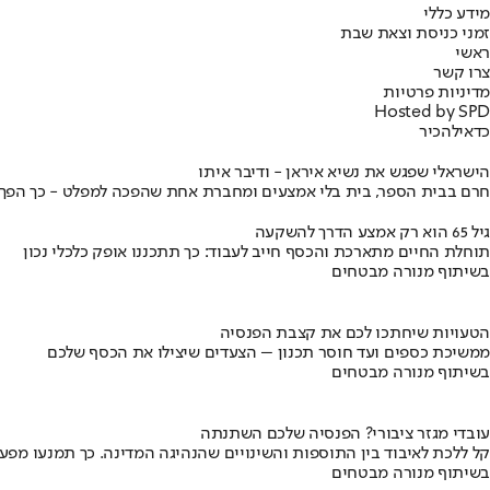
מידע כללי
זמני כניסת וצאת שבת
ראשי
צרו קשר
מדיניות פרטיות
Hosted by SPD
כדאי
להכיר
הישראלי שפגש את נשיא איראן - ודיבר איתו
חרם בבית הספר, בית בלי אמצעים ומחברת אחת שהפכה למפלט - כך הפך יני
גיל 65 הוא רק אמצע הדרך להשקעה
תוחלת החיים מתארכת והכסף חייב לעבוד: כך תתכננו אופק כלכלי נכון
בשיתוף מנורה מבטחים
הטעויות שיחתכו לכם את קצבת הפנסיה
ממשיכת כספים ועד חוסר תכנון – הצעדים שיצילו את הכסף שלכם
בשיתוף מנורה מבטחים
עובדי מגזר ציבורי? הפנסיה שלכם השתנתה
קל ללכת לאיבוד בין התוספות והשינויים שהנהיגה המדינה. כך תמנעו מפ
בשיתוף מנורה מבטחים