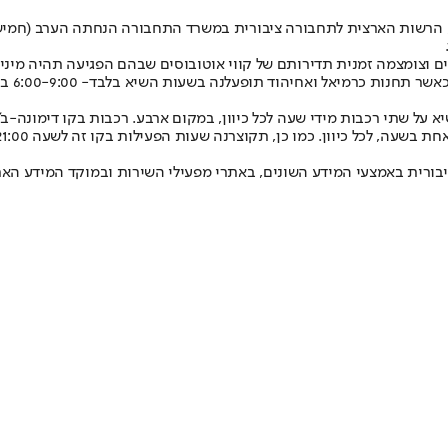
 הרשות הארצית לתחבורה ציבורית במשרד התחבורה הנחתה הערב (חמישי
נים וצומצמה זמנית תדירותם של קווי אוטובוסים שבהם הפגיעה תהיה מיני
מיאל ואחיהוד תופעלנה בשעות השיא בלבד- 6:00-9:00 בבוקר, 15:00-18:00 אחה"צ.
על שתי רכבות מידי שעה לכל כיוון, במקום ארבע. רכבות בקו דימונה-ב"ש
ת באמצעי המידע השונים, באתרי מפעילי השירות ובמוקד המידע הארצי לתח