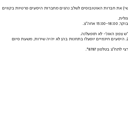
) את חברות האוטובוסים לשלב נהגים מחברות היסעים פרטיות בקווים
מלית.
 צפון האונ'- לא תופעלנה.
תדירות בקו אשקלון, שדרות, נתיבות, אופקים, באר שבע תעמוד על רכבת אחת בשעה, לכל כיוון. כמו כן, תקוצרנה שעות הפעילות בקו זה לשעה 21:00. היסעים חינמיים יופעלו בתחנות בהן לא יהיה שירות, משעת סיום
"צ בטלפון 8787*.