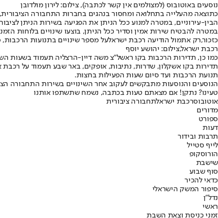
נוסעים באוטובוס (למצולמים אין קשר לכתבה), צילום: לירון מולדובן
כתוצאה מהעלייה בתחלואה ומחסור בנהגים בחברות התחבורה הציבורית,
הבין-עירוניים, במטרה למנוע ככל הניתן את הפגיעה בשירות הניתן לציבור.
במטרה להבטיח שירות אמין וסדיר ככל הניתן, בוצעו שינויים בלוחות הזמ
כזכור,
רק אתמול הודיעה רכבת ישראל
על מספר שינויים בתנועות הרכבות, כאשר תחנות כר
רכבת ישראל,צילום: יהושע יוסף
כמו כן, תדירות הרכבות בקו ראשל"צ משה דיין-הרצליה תעמוד בשעות השיא 
תנועת הרכבות ועד סיום שעות הפעילות בחצות.
הנוסעים והנוסעות מתבקשים לעקוב אחר השינויים בשירות התחבורה הציבורי
טעינו? נתקן! אם מצאתם טעות בכתבה, נשמח שתשתפו אותנו
אוטובוס
רכבת ישראל
תחבורה ציבורית
מדורים
ספורט
דעות
תרבות ובידור
לייף סטייל
הורוסקופ
שישבת
סוף שבוע
כדאי להכיר
סיפור המשק הישראלי
נדל"ן
ראשי
זמני כניסת וצאת השבת