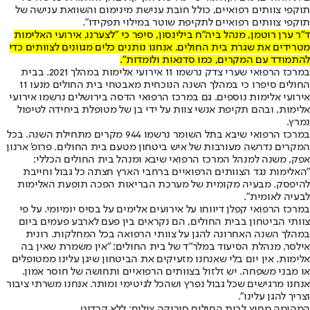
תוקפי צוותים רפואיים, כולל חובת ענישת מינימום והשוואת ענישה של
תוקפי צוותים רפואיים לתקיפת שוטר במילוי תפקידו".
ד"ר ערן רוטמן, מנהל ביה"ח בילינסון, סיפר כי "לצערנו, אירועי האלימות
מטרידים את שגרת בית החולים. אנחנו נותנים כלים מגוונים לצוותים כדי
להתמודד עם המקרים, כמו סדנאות ולומדות".
במרכז הרפואי שערי צדק נרשמו 11 אירועי אלימות במהלך 2021. בבית
החולים סיפרו כי במהלך השנה הנוכחית מאבטחי בית החולים מנעו 11
אירועי אלימות נוספים. גם במרכז הרפואי הדסה בירושלים נרשמו אירועי
אלימות, ובהם תקיפת אנשי צוות על ידי בן של מטופלת ביחידה לטיפול
נמרץ.
במרכז הרפואי שיבא בתל השומר נרשמו 944 מקרים מתחילת השנה. בכל
המקרים נדרשה מעורבות של איש ביטחון מטעם בית החולים. פרופ' ארנון
אפק, משנה למנהל המרכז הרפואי שיבא ומנהל בית החולים הכללי:
"האלימות נגד הצוותים הרפואיים ברחבי הארץ חצתה כל גבול וחייבת
להיפסק. מבעיה מקומית של מערכת הבריאות הפכה תופעת האלימות
לבעיה לאומית".
במרכז הרפואי קפלן דיווחו על אירועים אלימים על בסיס יומיומי. על פי
צוותי הביטחון בבית החולים, הם נקראים בין פעם לארבע פעמים ביום
במהלך השנה האחרונה להגן על צוותי הרפואה בכל המחלקות. רונית
אילסר, מנהלת הסיעוד במלר"ד של בית החולים: "אין משמרת שאין בה
אלימות. אין יום בלי שאנחנו מזעיקים את הביטחון שיגן עלינו ממטופלים
או מבני משפחה. יש זלזול בצוותים הרפואיים ותחושה של חוסר אמון.
אנחנו מרגישים שכל גבול נפרץ ושהכל לגיטימי ומותר. אנחנו משרתי ציבור
וצריך להגן עלינו".
המהומה מחוץ לבית החולים סורוקה,צילום: ללא קרדיט