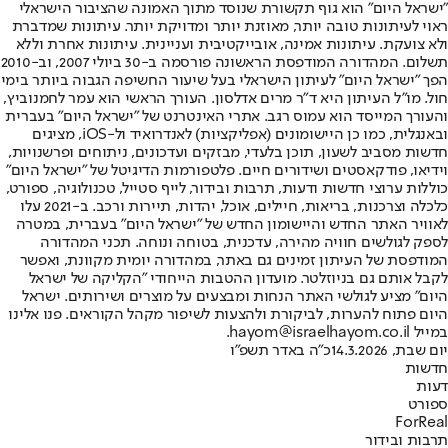
"ישראל היום" הוא גוף תקשורת שנוסד מתוך האמונה שהציבור הישראלי
ראוי לעיתונות טובה יותר, מאוזנת יותר ומדויקת יותר. עיתונות שמדברת
ולא צועקת. עיתונות אמינה, אובייקטיבית ועניינית. עיתונות אחרת וללא
תשלום. המהדורה המודפסת הראשונה פורסמה ב-30 ביולי 2007, וב-2010
הפך "ישראל היום" לעיתון הישראלי בעל שיעור החשיפה הגבוה ביותר בימי
חול. מו"ל העיתון היא ד"ר מרים אדלסון. העורך הראשי הוא עמר לחמנוביץ,
והעורך המייסד הוא עמוס רגב. אתרי האינטרנט של "ישראל היום" בעברית
ובאנגלית, כמו כן היישומונים (אפליקציות) לאנדרואיד ול-iOS, מציגים
חדשות מסביב לשעון, תוכן בלעדי, מבזקים ועדכונים, ניתוחים ופרשנויות,
וידיאו, פודקאסטים ושידורים חיים. פלטפורמות הדיגיטל של "ישראל היום"
כוללות ערוצי חדשות ודעות, תרבות ובידור, לייף סטייל, טכנולוגיה, ספורט,
כלכלה וצרכנות, בריאות, חיילים, אוכל, יהדות, תיירות ורכב. ב-2021 עלו
לאוויר האתר החדש והיישומון החדש של "ישראל היום" בעברית, במטרה
לספק לגולשים חוויה מהירה, עדכנית, בטוחה ונוחה. תכני המהדורה
המודפסת של העיתון זמינים גם באתר, במהדורה יומית מקוונת, ואפשר
לקבל אותם גם בניוזלטר. מועדון ההטבות הייחודי "הקליקה של ישראל
היום" מציע לגולשי האתר הנחות ומבצעים על מוצרים ושירותים. ישראל
היום פתוח להערות, לביקורת ולהצעות לשיפור מקהל הקוראים. פנו אלינו
במייל hayom@israelhayom.co.il.
יום שבת, 14.3.2026
כ"ה באדר תשפ"ו
חדשות
דעות
ספורט
ForReal
תרבות ובידור