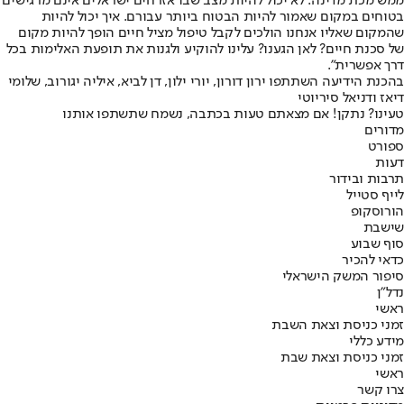
ממש מכת מדינה. לא יכול להיות מצב שבו אזרחים ישראלים אינם מרגישים
בטוחים במקום שאמור להיות הבטוח ביותר עבורם. איך יכול להיות
שהמקום שאליו אנחנו הולכים לקבל טיפול מציל חיים הופך להיות מקום
של סכנת חיים? לאן הגענו? עלינו להוקיע ולגנות את תופעת האלימות בכל
דרך אפשרית".
בהכנת הידיעה השתתפו ירון דורון, יורי ילון, דן לביא, איליה יגורוב, שלומי
דיאז ודניאל סיריוטי
טעינו? נתקן! אם מצאתם טעות בכתבה, נשמח שתשתפו אותנו
מדורים
ספורט
דעות
תרבות ובידור
לייף סטייל
הורוסקופ
שישבת
סוף שבוע
כדאי להכיר
סיפור המשק הישראלי
נדל"ן
ראשי
זמני כניסת וצאת השבת
מידע כללי
זמני כניסת וצאת שבת
ראשי
צרו קשר