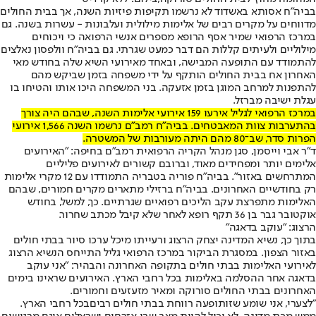
בביה"ח אסותא באשדוד לא נרשמו תקיפות פיזיות השנה, אך בבית החולים
מדווחים על מקרים רבים של אלימות מילולית ועלבונות - עשרות בשנה. גם
במרכז הרפואי שמיר אסף הרופא מספרים אנשי הרפואה כי ויכוחים
מילוליים ולעיתים קללות הם דבר כמעט שגרתי. גם בביה"ח וולפסון נאלצים
להתמודד עם התופעה המבישה, ובאחד מאירועי השיא שלה בחודש מאי
האחרון אח בבית החולים הותקף על ידי משפחה בזמן שביקש מהם
להתפנות למרחב המוגן בזמן אזעקה. בני המשפחה היכו אותו והטיחו בו
עגלת ישיבה מברזל.
במרכז הרפואי לגליל אירעו 159 אירועי אלימות השנה, שבהם היה צורך
בהתערבות צוות המאבטחים. בביה"ח רמב"ם נרשמו השנה 1,566 אירועי
הפרות סדר, שב־80 מהם היתה מעורבות של המשטרה.
ד"ר אבי וייסמן, סגן מנהל הקריה הרפואית רמב"ם בחיפה: "האירועים
אלימים יותר ומפחידים מאוד, וברובם קשורים לאירועים פליליים
המתרחשים באזור". בביה"ח פוריה בטבריה התמודדו עם 12 מקרי אלימות
רק בחודשיים האחרונים. בביה"ח ברזילי מתארים מקרים חמורים, שבהם
האלימות מתפרצת עקב הליכים רפואיים שגרתיים. כך, למשל, בחודש
אוקטובר גבר בן 36 תקף רופא לאחר שלא קיבל מכתב שחרור.
הרצוג: "עוקב בדאגה"
בתוך כך, נשיא המדינה יצחק הרצוג ורעייתו מיכל ערכו סיור בבתי חולים
באזור הצפון. במסגרת הביקור במרכז הרפואי גליל התייחס הנשיא הרצוג
לאירועי האלימות בבתי חולים בתקופה האחרונה והבהיר: "אני עוקב
בדאגה אחר ההסלמה באלימות בכל רחבי הארץ. האירועים שראינו בימים
האחרונים בבתי החולים סורוקה ומאיר מזעזעים וחמורים.
"לצערי, אני שומע שזו
תופעה רווחת בבתי חולים רבים
בכל רחבי הארץ.