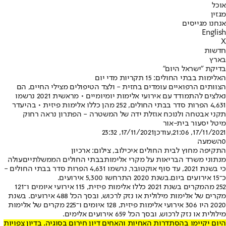
אוכל
מגזין
אנחנו מגייסים
English
X
חדשות
בארץ
בדיקת "ישראל היום"
האלימות בבתי החולים: 15 תקריות מדי יום
הצוותים הרפואיים עומדים בחזית - ולצד הטיפולים מצילי החיים, הם
נאלצים להתמודד עם אירועי אלימות יומיומיים • מראשית 2021 נרשמו
4,631 הפרות סדר בבתי החולים, 252 מהן כללו אלימות פיזית • בהיעדר
תקני אבטחה ולנוכח אוזלת ידה של המשטרה - הפתרון נראה רחוק
מיטל יסעור בית-אור
17/11/2021, 21:06
,עודכן
17/11/2021, 23:32
0
השמעה
התקיפה מחוץ לבית החולים איכילוב, צילום: ארכיון
מנתוני משרד הבריאות על מקרי אלימות
בבתי החולים הממשלתיים
עולה
כי בשנת 2021, עד סוף אוקטובר, נרשמו 4,631 הפרות סדר בבתי החולים -
כ־15 אירועים ביום.
בשנת 2020 התרחשו 5,300 אירועים.
252 מהמקרים בשנת 2021 כללו אלימות פיזית, 115 אירועי איומים ו־121
מקרים של אלימות מילולית או נזק לרכוש, ובסך הכל 488 אירועים. בשנת
2020 היו 306 אירועי אלימות פיזית, 128 איומים ו־225 מקרים של אלימות
מילולית או נזק לרכוש, ובסך הכל 659 אירועים אלימים.
היום יקיימו בהסתדרות האחיות והאחים דיון חירום בסוגיה. בדיון צפויות