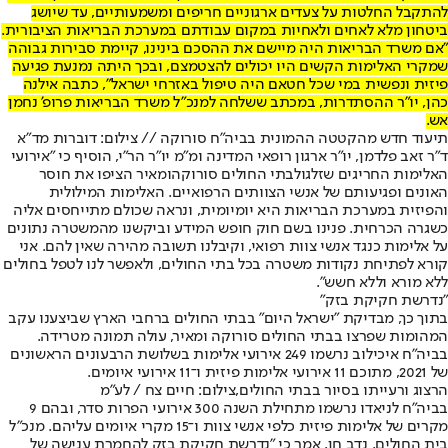
להתקבל החלטות על צעדים ארגוניים חריפים ומשמעותיים, עד שיושג
ביטחון מלא לאחים ולאחיות במקום עבודתם במערכת הבריאות הציבורית.
"אם משרד הבריאות היה מיישם את ההסכם בינינו, קיימת סבירות גבוהה
שמקרי האלימות הקשים היו יכולים להצטמצם, ובכך היתה נמנעת פגיעה
פיזית ונפשית במי שכל חטאם היה טיפול באזרחי ישראל", כתבה אילנה
כהן, יו"ר ההסתדרות, במכתב ששלחה למנכ"ל משרד הבריאות פרופ' נחמן
אש.
תיעוד חדש מהקטטה ההמונית בביה"ח סורוקה // צילום: דוברות מד"א
ד"ר זאב פלדמן, יו"ר ארגון רופאי המדינה ומ"מ יו"ר הר"י, הוסיף כי "אירועי
האלימות החריגים שזלגו
לבתי החולים סורוקה
ומאיר הציפו את חוסר
האונים ופגיעותם של אנשי הצוותים הרפואיים. האלימות המילולית
והפיזית במערכת הבריאות היא יומיומית, ונראה שכולם מתייחסים אליה
כשגרה הכרחית. פנינו בשם חוק חופש המידע וביקשנו מהמשטרה נתונים
על אלימות כנגד אנשי צוות רפואי, וקיבלנו תשובה מהירה שאין להם. אני
קורא לפתיחת נקודות משטרה בכל בתי החולים, ולאפשר לנו לטפל בחולים
ללא מורא וללא חשש".
"נדרשת חקיקת בזק"
בתוך כך, מבדיקת "ישראל היום" בבתי החולים ברחבי הארץ שביצענו עקב
המהומות שפרצו בבתי החולים סורוקה ומאיר, עולה תמונה מטרידה.
בביה"ח איכילוב נרשמו 249 אירועי אלימות בשלושת הרבעונים הראשונים
של 2021, מתוכם 11 אירועי אלימות פיזית ו־11 אירועי איומים.
הרצוג ורעייתו בסיור בבתי החולים,צילום: חיים צח / לע"מ
בביה"ח לניאדו נרשמו מתחילת השנה 300 אירועי הפרות סדר, ובהם 9
מקרים של אלימות פיזית כלפי אנשי צוות ו־15 מקרי איומים עליהם. מנכ"ל
בית החולים, נדב חן, אמר כי "נדרשת חקיקת בזק להחמרת ענישה של