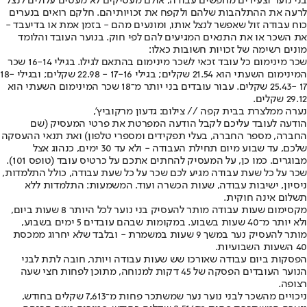
בני נוער וצעירים מחפשים עבודה, אולם מעסיקים לא מעטים עלולים לנצל
לרעה את ההתלהבות שלהם ולקפח את זכויותיהם. חלקם רואים בנערים
כוח עבודה זול שאפשר לנצל אותו, ומונעים מהם - בזמן אמת או בדיעבד -
את השכר או את התנאים המגיעים להם לפי חוק. בנוער העובד והלומד
מונים רשימה של זכויות חשובות כאלו:
שכר מינימום כל עובד זכאי לשכר מינימום בהתאם לגילו. בגילי 16-14 שכר
המינימום השעתי הוא 21.54 שקלים; בגילי 17-16 - 22.98 שקלים; ובגילי 18-
17 -25.43 שקלים. עבור עובדים בני יותר מ־18 שכר המינימום השעתי הוא
29.12 שקלים.
נערה ממלצרת בבית קפה // צילום: גדעון מרקוביץ',
הודעה לעובד עליכם לקבל הודעה המפרטת את פרטי המעסיק (שם
החברה, מספר החברה, בעלי תפקידים ומספרי טלפון) ואת תנאי ההעסקה
שלכם, עד שבוע מיום תחילת העבודה - ולא עד 30 ימים, כנהוג אצל
מבוגרים. כמו כן, על המעסיק להחתים אתכם על כרטיס עובד (טופס 101).
שכר על כל שעת עבודה מגיע לכם שכר על כל שעת עבודה, כולל התלמדות,
ניסיון, ישיבות עבודה, שעות הכשרה ועוד. המשמעות: התלמדות ללא
תשלום אינה חוקית.
מקסימום שעות עבודה מותר להעסיק בני נוער לכל היותר 8 שעות ביום,
ולא יותר מ־40 שעות בשבוע. במקומות שבהם עובדים 5 ימים בשבוע,
מותר להעסיק נער במשך 9 שעות במשמרת - ובלבד שלא יחרוג ממכסת
40 השעות השבועיות.
הפסקות ביום עבודה שאורכו שש שעות עבודה ויותר, חובה לתת לבני
הנוער העובדים הפסקה של 45 דקות למנוחה, מתוכן לפחות חצי שעה
רצופה.
ניכויים מהשכר לבני נוער נער שמשתכר פחות מ־7,613 שקלים בחודש,