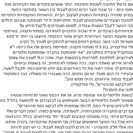
עם ביטול החובה לעטות מסיכות, יותר אנשים פוקדים את הקניונים ואת
חופי הים - כך שבני נוער רבים זוכים לעבוד בין השאר במתקני החוף,
במיון סחורה ובחנויות הסטוק לעיצוב הבית. הרשויות המקומיות התגייסו
לטובת הצעירים שמבקשים לעבוד, ומקיימות ירידי תעסוקה שבהם יכולים
בני הנוער לקבל הצעות עבודה, לפגוש מעסיקים ולקבל מידע על
זכויותיהם כעובדים. יריד שכזה התקיים לאחרונה בפתח תקווה, בשיתוף
עם מועצת הנוער העירונית וקניון עופר המקומי, והוצעו בו יותר מ־600
משרות לבני נוער. כנסים דומים צפויים להתקיים לאורך כל הקיץ.
גלי פודקמיין, בת 17.5 מפתח תקווה, מסיימת בימים אלו את כיתה י"א
ובמקביל עובדת במלצרות. "אני מועסקת בחברה שמספקת מלצרים
לאירועים, למלונות, לסדרנות בהופעות ועוד. אתה יכול לשבץ את עצמך
לאיזה אירוע שאתה רוצה, ככה שאתה לא מחויב, זה בשעות ובימים
שנוחים לך. אתה רואה את כל האירועים וגם יודע מראש כמה תקבל לשעה,
ובעיניי זה הוגן מאוד. יש גם טיפים, ככה שעבורי זה מעולה. כבר הספקתי
לעבוד בכמה אירועים, והיה ממש טוב".
"לא לבקש מההורים", גלי פודקמיין,
למה את חוסכת?
"בשנת הלימודים אני עמוסה נורא, אז את הכסף שאני מרוויחה עכשיו
אשמור לשנת הלימודים הבאה ואשתמש בו לבזבוזים או לחופשה בחו"ל. בא
לי להרגיש שיש לי כסף, להיות עצמאית ולא לבקש כסף מההורים".
גם רבים מחבריה ומחברותיה, לטענתה, עושים כמוה: "המון חברים שלי
עובדים איתי, ככה שאנחנו קובעים לעבוד יחד באירועים. בכלל, ההרגשה
היא שכל בני הנוער מחפשים עבודה.אני חושבת שהקורונה ביגרה אותנו,
וזה אולי חלק מהעניין - זה תרם לרצון לצאת לעבוד, כי יש רצון להיות
עצמאיים. היינו סגורים בבית יותר מדי זמן, ולכן גם לצאת לעבוד זו חוויה".