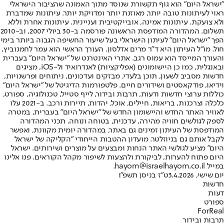
"ישראל היום" הוא גוף תקשורת שנוסד מתוך האמונה שהציבור הישראלי
ראוי לעיתונות טובה יותר, מאוזנת יותר ומדויקת יותר. עיתונות שמדברת
ולא צועקת. עיתונות אמינה, אובייקטיבית ועניינית. עיתונות אחרת וללא
תשלום. המהדורה המודפסת הראשונה פורסמה ב-30 ביולי 2007, וב-2010
הפך "ישראל היום" לעיתון הישראלי בעל שיעור החשיפה הגבוה ביותר בימי
חול. מו"ל העיתון היא ד"ר מרים אדלסון. העורך הראשי הוא עמר לחמנוביץ,
והעורך המייסד הוא עמוס רגב. אתרי האינטרנט של "ישראל היום" בעברית
ובאנגלית, כמו כן היישומונים (אפליקציות) לאנדרואיד ול-iOS, מציגים
חדשות מסביב לשעון, תוכן בלעדי, מבזקים ועדכונים, ניתוחים ופרשנויות,
וידיאו, פודקאסטים ושידורים חיים. פלטפורמות הדיגיטל של "ישראל היום"
כוללות ערוצי חדשות ודעות, תרבות ובידור, לייף סטייל, טכנולוגיה, ספורט,
כלכלה וצרכנות, בריאות, חיילים, אוכל, יהדות, תיירות ורכב. ב-2021 עלו
לאוויר האתר החדש והיישומון החדש של "ישראל היום" בעברית, במטרה
לספק לגולשים חוויה מהירה, עדכנית, בטוחה ונוחה. תכני המהדורה
המודפסת של העיתון זמינים גם באתר, במהדורה יומית מקוונת, ואפשר
לקבל אותם גם בניוזלטר. מועדון ההטבות הייחודי "הקליקה של ישראל
היום" מציע לגולשי האתר הנחות ומבצעים על מוצרים ושירותים. ישראל
היום פתוח להערות, לביקורת ולהצעות לשיפור מקהל הקוראים. פנו אלינו
במייל hayom@israelhayom.co.il.
יום שישי, 3.4.2026
ט"ז בניסן תשפ"ו
חדשות
דעות
ספורט
ForReal
תרבות ובידור