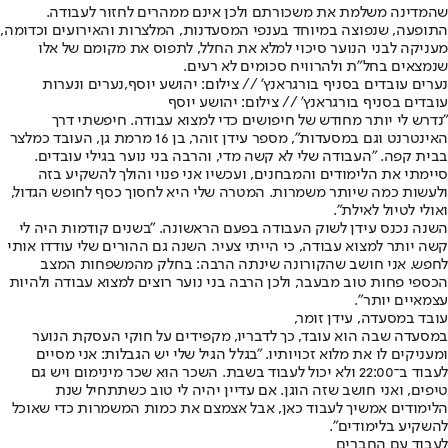
שהמדינה משלמת את משכורתם ולכן אינם ממהרים לחזור לעבודה.
התופעה, שנפוצה במיוחד בענפי המסעדנות, המלצרות והאירועים וכדומה,
מעניקה לבני הנוער סיכוי למלא את החלל, לתפוס את מקומם של אלו
שנמצאים בחל"ת ולהרוויח סכומים לא רעים.
נערים עובדים בסניף בורגראנץ' // צילום: יהושע יוסף,נערים ונערות
עובדים בסניף בורגראנץ' // צילום: יהושע יוסף
"נדרש לי יותר מחודש של חיפושים כדי למצוא עבודה. חיפשתי דרך
האינטרנט וגם במסעדות", מספר עידן זוהר, בן 16 מרמת גן, העובד כמלצר
בבית קפה. "העבודה שלי לא קשה מדי, והרבה בני נוער בגילי עובדים.
סיימתי את הלימודים והמבחנים, ועכשיו אני פנוי והולך להשקיע בזה
ולעשות כמה שיותר משמרות. המטרה שלי היא לחסוך כסף לחופש הגדול,
ואולי לטיול לאילת".
השנה נכנס עידן לשוק העבודה בפעם הראשונה. "בשנים קודמות היה לי
קשה יותר למצוא עבודה, כי הייתי צעיר. השנה גם ההורים שלי עודדו אותי
לחפש. אני חושב שהקורונה שינתה הרבה: בחלק מהמשפחות המצב
הכספי פחות טוב מבעבר, ולכן הרבה בני נוער רוצים למצוא עבודה ולהיות
עצמאיים יותר".
עובד במסעדה, עידן זומר,
במסעדה שבה הוא עובד, כך לדבריו, מקפידים על חוקי העסקת הנוער
ומעניקים לו את מלוא זכויותיו. "בגלל הגיל שלי יש הגבלות: אני מסיים
לעבוד ב־22:00 ולא יכול לעבוד בשבת. השכר הוא שכר מינימום ויש גם
טיפים, ואני חושב שזה הוגן. אם עדיין יהיה לי טוב כשתתחיל שנת
הלימודים אמשיך לעבוד כאן, אבל אצמצם את כמות המשמרות כדי שאוכל
להשקיע בלימודים".
לעבוד עם החברים