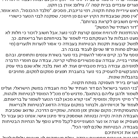
נערים עובדים בבית קפה // צילום: אורן בן חקון,
ראש עיריית פתח תקווה, רמי גרינברג, מסכים. "מלבד ההכנסה", הוא אומר,
"אין ספק שבעבודות הקיץ יש גם פן חינוכי, שמקנה לבני הנוער כישורי
חיים חשובים לקראת בגרותם".
"דור העתיד של המשק"
ההזדמנות להרוויח אמנם קורצת לבני נוער, אבל חשוב לזכור כי חלות לא
מעט הגבלות על העסקתם כדי לשמור על בטיחותם ועל בריאותם. כך,
למשל, קובעות תקנות הבטיחות בעבודה כי אסור לנערות ולנערים (מי
שגילם פחות מ־18 שנים) לעבוד בגובה רב.
נוסף על כך, קיים איסור להעסיק בני נוער בשורת ענפים ותחומים, ובהם
אתרי בנייה, עבודה עם מכשירים פולטי קרינה, עבודה עם חומרי הדברה
לסוגיהם, עבודה בבית מטבחיים ועוד. לא זאת בלבד, אלא שגם בתי עסק
המבקשים להעסיק בני נוער בהעברת חפצים ממקום למקום, מחויבים
בהגבלות שונות.
נערים ביריד תעסוקה בפתח תקווה,
"בני הנוער בישראל הם דור העתיד של כוח העבודה במשק הישראלי, ועלינו
לשמור ולהגן עליהם בהתאם", מדגיש מ"מ מנכ"ל המוסד לבטיחות ולגהות,
ד"ר מיקי וינקלר, ומוסיף: "אני קורא מכאן לבני הנוער לשמור על בריאותם,
לעמוד על זכויותיהם, ולבחור במקום עבודה הדואג לבטיחות ולבריאות
התעסוקתית; מקום שנותן זמן מנוחה, שמקיים הדרכה, שדואג שסביבת
העבודה תהיה נקייה ובטוחה ושמספק ציוד מיגון אישי. אנחנו כאן עבור כל
מעסיק או נערה או נער המעוניינים לקבל מידע נוסף על הנחיות הבטיחות
בעבודה. הבטיחות שלכם לפני הכל".
דעו את זכויותיכם