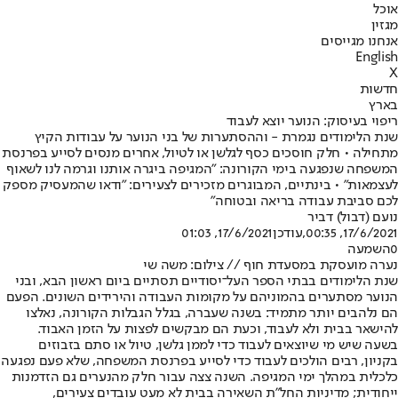
אוכל
מגזין
אנחנו מגייסים
English
X
חדשות
בארץ
ריפוי בעיסוק: הנוער יוצא לעבוד
שנת הלימודים נגמרת - וההסתערות של בני הנוער על עבודות הקיץ
מתחילה • חלק חוסכים כסף לגלשן או לטיול, אחרים מנסים לסייע בפרנסת
המשפחה שנפגעה בימי הקורונה: "המגיפה ביגרה אותנו וגרמה לנו לשאוף
לעצמאות" • בינתיים, המבוגרים מזכירים לצעירים: "ודאו שהמעסיק מספק
לכם סביבת עבודה בריאה ובטוחה"
נועם (דבול) דביר
17/6/2021, 00:35
,עודכן
17/6/2021, 01:03
0
השמעה
נערה מועסקת במסעדת חוף // צילום: משה שי
שנת הלימודים בבתי הספר העל־יסודיים תסתיים ביום ראשון הבא, ובני
הנוער מסתערים בהמוניהם על מקומות העבודה והירידים השונים. הפעם
הם נלהבים יותר מתמיד: בשנה שעברה, בגלל הגבלות הקורונה, נאלצו
להישאר בבית ולא לעבוד, וכעת הם מבקשים לפצות על הזמן האבוד.
בשעה שיש מי שיוצאים לעבוד כדי לממן גלשן, טיול או סתם בזבוזים
בקניון, רבים הולכים לעבוד כדי לסייע בפרנסת המשפחה, שלא פעם נפגעה
כלכלית במהלך ימי המגיפה. השנה צצה עבור חלק מהנערים גם הזדמנות
ייחודית; מדיניות החל"ת השאירה בבית לא מעט עובדים צעירים,