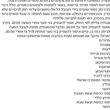
ונערה המשתכרת פחות מ־8,516 שקלים בחודש, פטורים ממס הכנסה,
מביטוח לאומי ומדמי בריאות. באשר לקנסות ולעונשים כספיים, כולל ניכוי
בגין נזק כספי שנגרם בידי העובד, כל אלו נחשבים על פי חוק לניכויים שלא
כדין, והם אסורים בהחלט. עם זאת, מובן שאם התגלה כי עובד מסוים גרם
נזק במכוון, הוא חשוף לתביעה פלילית.
עבודה בלילה לפי החוק, אסור להעסיק בני נוער אחרי השעה 22:00. בקיץ
אפשר להעסיק נוער עד 24:00, ובלבד שהמעסיק מספק לעובד הסעה
לביתו. כמו כן, קיים איסור להעסיק בני נוער מתחת לגיל 16 אחרי 20:00.
טעינו? נתקן! אם מצאתם טעות בכתבה, נשמח שתשתפו אותנו
מדורים
ספורט
דעות
תרבות ובידור
לייף סטייל
הורוסקופ
שישבת
סוף שבוע
כדאי להכיר
סיפור המשק הישראלי
נדל"ן
ראשי
זמני כניסת וצאת השבת
מידע כללי
זמני כניסת וצאת שבת
ראשי