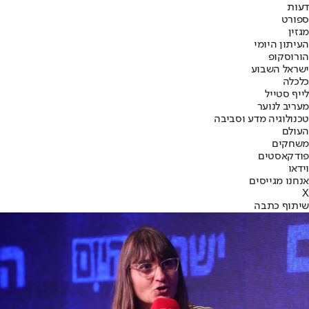
דעות
ספורט
מגזין
העיתון היומי
הורוסקופ
ישראל השבוע
כלכלה
לייף סטייל
מעריב לנוער
טכנולוגיה מדע וסביבה
העולם
משחקים
פודקאסטים
וידאו
אנחנו מגייסים
X
שיתוף כתבה