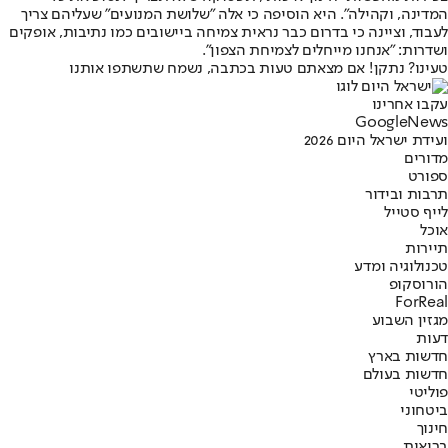
המדינה, וקהילה". היא הוסיפה כי אלה "שלושת המנועים" שעליהם צריך
לעבוד, וציינה כי בדרום כבר נראית צמיחה ביישובים כמו נתיבות, אופקים
ושדרות: "אנחנו מייחלים לצמיחת הצפון".
טעינו? נתקן! אם מצאתם טעות בכתבה, נשמח שתשתפו אותנו
עקבו אחרינו
G
o
o
g
l
e
News
ועידת ישראל היום 2026
מדורים
ספורט
תרבות ובידור
לייף סטייל
אוכל
תיירות
טכנולוגיה ומדע
הורוסקופ
ForReal
מגזין השבוע
דעות
חדשות בארץ
חדשות בעולם
פוליטי
ביטחוני
חינוך
בריאות