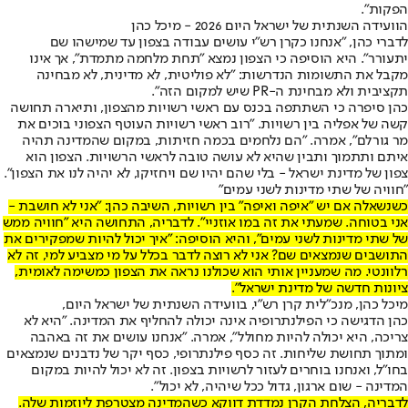
הפקות".
הוועידה השנתית של ישראל היום 2026 - מיכל כהן
לדברי כהן, "אנחנו כקרן רש"י עושים עבודה בצפון עד שמישהו שם
יתעורר". היא הוסיפה כי הצפון נמצא "תחת מלחמה מתמדת", אך אינו
מקבל את התשומות הנדרשות: "לא פוליטית, לא מדינית, לא מבחינה
תקציבית ולא מבחינת ה-PR שיש למקום הזה".
כהן סיפרה כי השתתפה בכנס עם ראשי רשויות מהצפון, ותיארה תחושה
קשה של אפליה בין רשויות. "רוב ראשי רשויות העוטף הצפוני בוכים את
מר גורלם", אמרה. "הם נלחמים בכמה חזיתות, במקום שהמדינה תהיה
איתם ותתמוך ותבין שהיא לא עושה טובה לראשי הרשויות. הצפון הוא
צפון של מדינת ישראל - בלי שהם יהיו שם ויחזיקו, לא יהיה לנו את הצפון".
"חוויה של שתי מדינות לשני עמים"
כשנשאלה אם יש "איפה ואיפה" בין רשויות, השיבה כהן: "אני לא חושבת -
אני בטוחה. שמעתי את זה במו אוזניי". לדבריה, התחושה היא "חוויה ממש
של שתי מדינות לשני עמים", והיא הוסיפה: "איך יכול להיות שמפקירים את
התושבים שנמצאים שם? אני לא רוצה לדבר בכלל על מי מצביע למי, זה לא
רלוונטי. מה שמעניין אותי הוא שכולנו נראה את הצפון כמשימה לאומית,
ציונות חדשה של מדינת ישראל".
מיכל כהן, מנכ"לית קרן רש"י, בוועידה השנתית של ישראל היום,
כהן הדגישה כי הפילנתרופיה אינה יכולה להחליף את המדינה. "היא לא
צריכה, היא יכולה להיות מחולל", אמרה. "אנחנו עושים את זה באהבה
ומתוך תחושת שליחות. זה כסף פילנתרופי, כסף יקר של נדבנים שנמצאים
בחו"ל, ואנחנו בוחרים לעזור לרשויות בצפון. זה לא יכול להיות במקום
המדינה - שום ארגון, גדול ככל שיהיה, לא יכול".
לדבריה, הצלחת הקרן נמדדת דווקא כשהמדינה מצטרפת ליוזמות שלה.