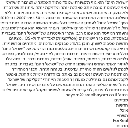
"ישראל היום" הוא גוף תקשורת שנוסד מתוך האמונה שהציבור הישראלי
ראוי לעיתונות טובה יותר, מאוזנת יותר ומדויקת יותר. עיתונות שמדברת
ולא צועקת. עיתונות אמינה, אובייקטיבית ועניינית. עיתונות אחרת וללא
תשלום. המהדורה המודפסת הראשונה פורסמה ב-30 ביולי 2007, וב-2010
הפך "ישראל היום" לעיתון הישראלי בעל שיעור החשיפה הגבוה ביותר בימי
חול. מו"ל העיתון היא ד"ר מרים אדלסון. העורך הראשי הוא עמר לחמנוביץ,
והעורך המייסד הוא עמוס רגב. אתרי האינטרנט של "ישראל היום" בעברית
ובאנגלית, כמו כן היישומונים (אפליקציות) לאנדרואיד ול-iOS, מציגים
חדשות מסביב לשעון, תוכן בלעדי, מבזקים ועדכונים, ניתוחים ופרשנויות,
וידיאו, פודקאסטים ושידורים חיים. פלטפורמות הדיגיטל של "ישראל היום"
כוללות ערוצי חדשות ודעות, תרבות ובידור, לייף סטייל, טכנולוגיה, ספורט,
כלכלה וצרכנות, בריאות, חיילים, אוכל, יהדות, תיירות ורכב. ב-2021 עלו
לאוויר האתר החדש והיישומון החדש של "ישראל היום" בעברית, במטרה
לספק לגולשים חוויה מהירה, עדכנית, בטוחה ונוחה. תכני המהדורה
המודפסת של העיתון זמינים גם באתר, במהדורה יומית מקוונת, ואפשר
לקבל אותם גם בניוזלטר. מועדון ההטבות הייחודי "הקליקה של ישראל
היום" מציע לגולשי האתר הנחות ומבצעים על מוצרים ושירותים. ישראל
היום פתוח להערות, לביקורת ולהצעות לשיפור מקהל הקוראים. פנו אלינו
במייל hayom@israelhayom.co.il.
מבזקים
חדשות
אוכל
תשחץ
ForReal
תרבות