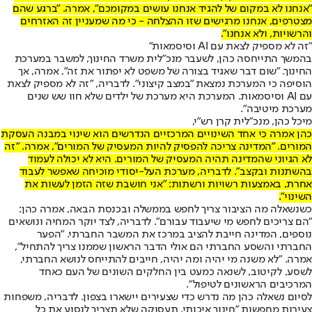
"אנחנו לא במקום של להגיד אנחנו עושים במקומכם", אמרה. "ברגע שהם
מצטרפים, אנחנו מרגישים שזו ההצלחה - כי מה שמעניין זה האזרחים
והרשויות, ולא אנחנו".
"זה לא מספיק לצאת עם AI וסיסמאות"
בהמשך התייחסה כהן, לשעבר מנכ"לית משרד החינוך, למשבר במערכת
החינוך. "שום דבר שאגיד בצורה של משפט לא יפתור את זה", אמרה, אך
הוסיפה כי המערכת נמצאת "במצב קיצוני". לדבריה, "זה לא מספיק לצאת
עם AI וסיסמאות. המערכת היא מערכת של ילדים שלא חוו שש שנים
מערכת מיטיבה".
מיכל כהן, מנכ"לית קרן רש"י,
כהן אמרה כי אחד השינויים המרכזיים הנדרשים הוא שינוי במבנה העסקת
המורים. "המדינה צריכה להפסיק להיות המעסיק של המורים", אמרה. "זה
לא הגיוני שהמדינה תהיה המעסיק של המורים. היא לא יכולה לעמוד
בהשתנות ובקצב". לדבריה, מערכת העל-יסודי מוכיחה שאפשר לעבוד
אחרת, באמצעות רשויות ורשתות: "אני חושבת שזה הזמן לעשות את
השינוי".
כשנשאלה מה הציבור צריך לחפש בממשלה ובכנסת הבאה, אמרה כהן:
"הם צריכים לחפש מי שיעבוד עבורם". לדבריה, לצד יוקר המחיה ונושאים
נוספים, המדינה חייבת להציב במרכז את המשבר החברתי. "הפער
החברתי והשסע החברתי הם אולי הדבר הראשון שממנו צריך להתחיל",
אמרה. "לא משנה מי יהיה ומה יהיה, חייבים להתייחס לנושא החברתי,
לשסע, לקיטוב, לשנאה כמעט בין החלקים השונים של העם כאחד
המרכיבים הראשונים לטיפול".
לסיום נשאלה כהן מה נדרש כדי שצעירים יישארו בצפון. לדבריה, משפחות
צעירות מחפשות "חינוך איכותי, תעסוקה שלא תצריך לנסוע את כל