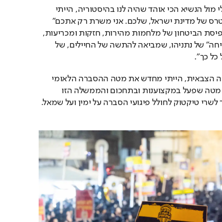
"מדינית - את האשראי שלי מול הנשיא הכי אוהד שהיה לנו בהיסטוריה, הייתי 
מנצל אך ורק לטובת האינטרס של מדינת ישראל, שלכם. אני משרת רק אתכם" 
הוסיף. "צבאית - חוזר לתפיסת הביטחון של מלחמות מהירות, חזקות ומכריעות, 
במקום "אסטרטגיית המריחה" של נתניהו, שמביאה להתשה של החיילים, של 
כל כך".
"בינלאומית - לצד המערכה הצבאית, הייתי מחדש את מטה ההסברה הלאומי 
שהקמתי כראש ממשלה, מטה שפעל במקצוענות ובתחכום והממשלה הזו 
פירקה, ולא הייתי מאפשר לשרי טיקטוק לחולל פיגועי הסברה על ימין ועל שמאל. 