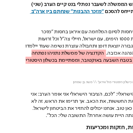
ראש מפלגת "ביחד" וראש הממשלה לשעבר נפתלי בנט קיים הערב (שני) 
ייחס להסכם 
"מזכר ההבנות" שנחתם בין ארה"ב 
בנט פתח את דבריו בהתייחסות לסיום המלחמה עם איראן בחסות "מזכר 
ההבנות", ואמר: "במלחמת 1000 הימים, עם ישראל, חיילי צה"ל וכל זרועות 
הביטחון הראו לעולם כולו גבורה יוצאת דופן ותחבולה עוצרת נשימה שעוד יילמדו 
נהגה אכזבה. 
הקדנציה של ממשלת נתניהו נפתחה 
במלחמת אחים, המשיכה בטבח השבעה באוקטובר, ומסתיימת בכשלון היסטורי 
Loaded
: 
Unmute
100.00%
כישלון היסטורי מול איראן" \\ משה בן שמחון
בנט המשיך ופנה לציבור הישראלי: "לכם, הציבור הישראלי אני אומר הערב: אני 
מבין את התסכול שלכם, את החששות, את הכאב. אך תרימו את הראש, זה לא 
חייב להיות ככה. עוד יהיה כאן טוב. אנחנו יכולים להחזיר את הביטחון לישראל. 
תה היית עושה אחרת? התשובה שלי: הכל".
, חזקות ומכריעות