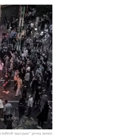
המחאה באיראן. "שעון העצר להחלפת ה