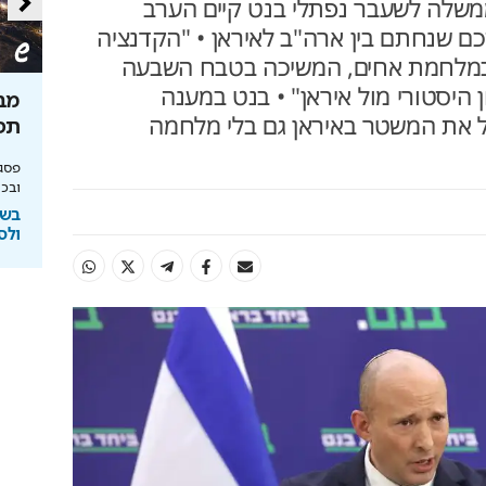
ממשלה לשעבר נפתלי בנט קיים הערב
ם שנחתם בין ארה"ב לאיראן • "הקדנציה
במלחמת אחים, המשיכה בטבח השבעה
היסטורי מול איראן" • בנט במענה
 הטוטו משנה את
הסוד לקירות נקיים ללא כתמים
מבט
ל את המשטר באיראן גם בלי מלחמה
נחשף
תפע
יחסי הימור משופרים, הפקדות ב-Apple Pay
מומחה BG BOND עושה סדר על המדפים ומציג
פסגת
את מותג הצבע SIMPLY
ובכי
ימורים
בשיתוף BG BOND
בשי
ולס