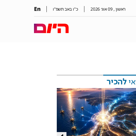
En
ראשון ,
09
אוג׳
2026
כ"ו באב תשפ"ו
אי
להכיר