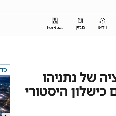
וידאו
מגזין
ForReal
כד
יה של נתניהו
כישלון היסטורי