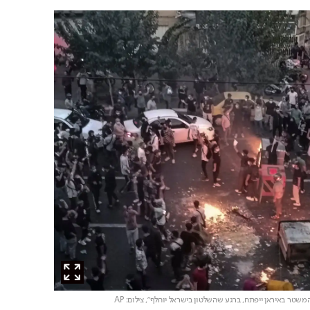
משטר באיראן ייפתח, ברגע שהשלטון בישראל יוחלף",
צילום: AP