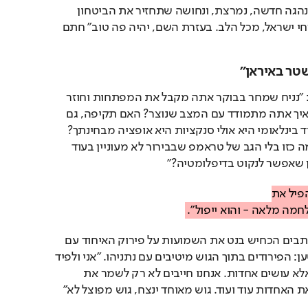
"בקרוב עם ישראל יבחר הנהגה חדשה, נמרצת, ונחושה שתחזיר את הביטחון 
לישראל. שתדאג לכם, אזרחי ישראל, מכל הלב. בעזרת השם, יהיה פה טוב" חתם 
טר באיראן"
בנט נשאל ע"י כתב "היום": "נניח שמחר בבוקר אתה מקבל את המפתחות וחוזר 
למשרד ראש הממשלה - איך אתה מתמודד עם המצב שנוצר? האם תקיפה, גם 
במחיר שברור שיהיה בידוד בינלאומי היא אולי סנקציות היא אופציה מבחינתך? 
אנחנו יכולים ללכת למלחמה כזו בלי הגב של טראמפ שבבירור לא מעוניין בעוד 
שאפשר לנקוט בדיפלומטיה?"
בתגובה השיב: ״אפשר להפיל את 
מה מלאה - והוא ייפול״.
במסגרת מענה לשאלות כתבים הכחיש בנט את השמועות על פירוק האיחוד עם 
יו"ר יש עתיד יאיר לפיד, וטען: הפירודים בתוך הגוש מיטיבים עם נתניהו. ״אני ולפיד 
לא רק מדברים אחדות - אלא עושים אחדות. אנחנו חייבים לא רק לשמר את 
האיחוד הזה אלא להגדיל את האחדות עוד ועוד. גוש מאוחד ינצח, גוש מפוצל לא״ 