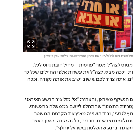
החיל חובת גיוס לכל ולעצור את מימון ההשתמטות,
צילום: אורן בן חקון
בנט התייחס להשתמטות מגיוס לצה"ל ואמר "פנימית - מחיל חובת גיוס לכל, 
עוצר את מימון ההשתמטות, וככה מביא לצה"ל את עשרות אלפי החיילים שכל כך 
חסרים לו. וכשחסרים חיילים, אתה צריך לכבוש שוב ושוב את אותה נקודה, וככה 
בנט המשיך והתייחס לאיום הנשקף מאיראן, והצהיר: "אל מול ציר הרשע האיראני 
- נחדש בכל הכח את "דוקטרינת התמנון" שהתחלנו ליישם בממשלה בראשותי. 
ביד אחת מונע מאיראן לפרוץ לגרעין, וביד השנייה מאיץ את הקרסת המשטר 
בכלים מדיניים, כלכליים, טכנולוגיים וצבאיים. חברים, כל זה יקרה. שעון העצר 
פתח, ברגע שהשלטון בישראל יוחלף".