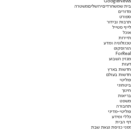
G
o
o
g
l
e
News
בית שמש
חרדים
ירושלים
משטרה
מדורים
ספורט
תרבות ובידור
לייף סטייל
אוכל
תיירות
טכנולוגיה ומדע
הורוסקופ
ForReal
מגזין השבוע
דעות
חדשות בארץ
חדשות בעולם
פוליטי
ביטחוני
חינוך
בריאות
משפט
תחבורה
פוליטי-מדיני
כללי ומידע
דף הבית
זמני כניסת וצאת שבת