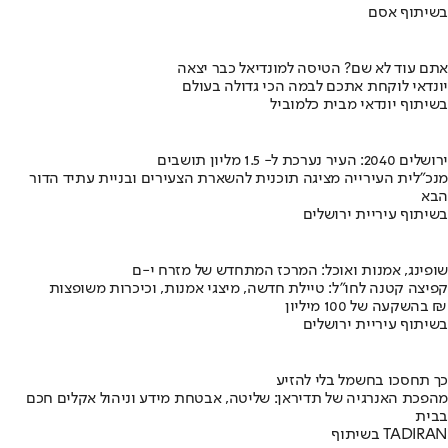
בשיתוף אסם
אתם עוד לא שם? הטיסה למונדיאל כבר יצאה
יונדאי לוקחת אתכם לבמה הכי גדולה בעולם
בשיתוף יונדאי מבית כלמוביל
ירושלים 2040: העיר נערכת ל- 1.5 מליון תושבים
מנכ"לית העירייה מציגה תוכנית להשארת הצעירים ובניית עתיד הדור
הבא
בשיתוף עיריית ירושלים
שופינג, אמנות ואוכל: המרכז המתחדש של מזרח י-ם
קפיצה קטנה לחו"ל: טיילת חדשה, מיצגי אמנות, וכיכרות משופצות
בהשקעה של 100 מיליון ₪
בשיתוף עיריית ירושלים
כך תחסכו בחשמל בלי להזיע
מהפכת האנרגיה של תדיראן: שליטה, אבטחת מידע וניהול אקלים חכם
בבית
בשיתוף TADIRAN