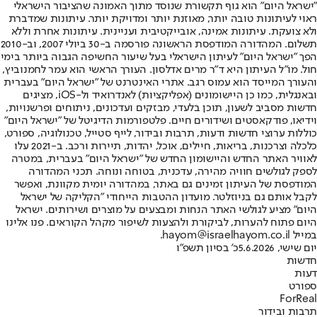
"ישראל היום" הוא גוף תקשורת שנוסד מתוך האמונה שהציבור הישראלי
ראוי לעיתונות טובה יותר, מאוזנת יותר ומדויקת יותר. עיתונות שמדברת
ולא צועקת. עיתונות אמינה, אובייקטיבית ועניינית. עיתונות אחרת וללא
תשלום. המהדורה המודפסת הראשונה פורסמה ב-30 ביולי 2007, וב-2010
הפך "ישראל היום" לעיתון הישראלי בעל שיעור החשיפה הגבוה ביותר בימי
חול. מו"ל העיתון היא ד"ר מרים אדלסון. העורך הראשי הוא עמר לחמנוביץ,
והעורך המייסד הוא עמוס רגב. אתרי האינטרנט של "ישראל היום" בעברית
ובאנגלית, כמו כן היישומונים (אפליקציות) לאנדרואיד ול-iOS, מציגים
חדשות מסביב לשעון, תוכן בלעדי, מבזקים ועדכונים, ניתוחים ופרשנויות,
וידיאו, פודקאסטים ושידורים חיים. פלטפורמות הדיגיטל של "ישראל היום"
כוללות ערוצי חדשות ודעות, תרבות ובידור, לייף סטייל, טכנולוגיה, ספורט,
כלכלה וצרכנות, בריאות, חיילים, אוכל, יהדות, תיירות ורכב. ב-2021 עלו
לאוויר האתר החדש והיישומון החדש של "ישראל היום" בעברית, במטרה
לספק לגולשים חוויה מהירה, עדכנית, בטוחה ונוחה. תכני המהדורה
המודפסת של העיתון זמינים גם באתר, במהדורה יומית מקוונת, ואפשר
לקבל אותם גם בניוזלטר. מועדון ההטבות הייחודי "הקליקה של ישראל
היום" מציע לגולשי האתר הנחות ומבצעים על מוצרים ושירותים. ישראל
היום פתוח להערות, לביקורת ולהצעות לשיפור מקהל הקוראים. פנו אלינו
במייל hayom@israelhayom.co.il.
יום שישי, 5.6.2026
כ' בסיון תשפ"ו
חדשות
דעות
ספורט
ForReal
תרבות ובידור