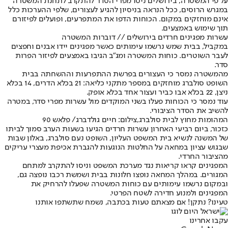
על פי המשטרה, בירושלים ניסו מפרי הסדר להתקרב לתחנת המשטרה
במגרש הרוסים, ככל הנראה בניסיון להגיע לעצורים, שלפי ההערכות כלל
אינם מוחזקים במקום. הכוחות הדפו את המתפרעים, ופועלים לפיזורם
תוך שימוש באמצעים.
עשרות מפגינים חרדים בירושלים // דוברות המשטרה
במקביל, בבית שמש נרשמו עימותים כאשר מפגינים יידו אבנים וחפצים
לעבר השוטרים. כוחות המשטרה ומג"ב הגיבו באמצעים לפיזור הפרות
סדר.
מהמשטרה נמסר כי העצורים בפרשת ההתפרעות וההשחתה בבית
השופט סולברג מוחזקים במספר מתקני כליאה: 21 בכלא הדרים, 14 בכלא
ניצן, 22 בכלא אבו כביר ועצור אחד בכלא אופק.
עוד נמסר כי הכוחות פעלו בשני המוקדים מול עשרות מפרי סדר, במטרה
להשיב את הסדר הציבורי.
המהומות מחוץ לבית סולברג,צילום: חיים גולדברג/ פלאש 90
כזכור, ביום רביעי האחרון עשרות חרדים הגיעו בשעות הערב סמוך לביתו
של המשנה לנשיא בית המשפט העליון, השופט נעם סולברג, באלון שבות
שבגוש עציון במחאה על החלטות הנוגעות להגברת אכיפת מעצרי עריקים
מהציבור החרדי.
המפגינים קראו קריאות נגד מערכת המשפט וניסו להתקרב למתחם
המגורים. במהלך המחאה נופצו חלונות בבית ושמשת רכבו נופצה גם,
ובמקום נרשמו עימותים עם כוחות המשטרה שפעלו להרחיק את
המפגינים ולמנוע חדירה לשטח הפרטי.
טעינו? נתקן! אם מצאתם טעות בכתבה, נשמח שתשתפו אותנו
עקבו אחרינו