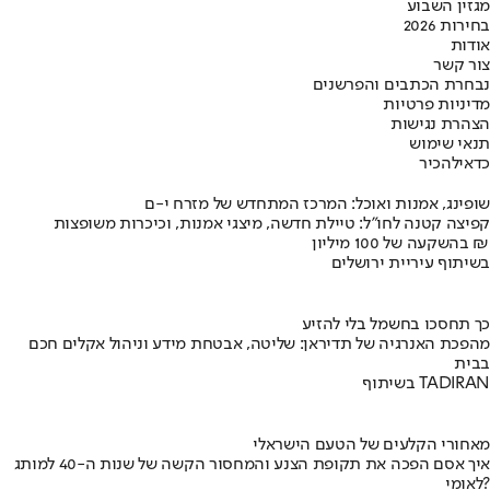
מגזין השבוע
בחירות 2026
אודות
צור קשר
נבחרת הכתבים והפרשנים
מדיניות פרטיות
הצהרת נגישות
תנאי שימוש
כדאי
להכיר
שופינג, אמנות ואוכל: המרכז המתחדש של מזרח י-ם
קפיצה קטנה לחו"ל: טיילת חדשה, מיצגי אמנות, וכיכרות משופצות
בהשקעה של 100 מיליון ₪
בשיתוף עיריית ירושלים
כך תחסכו בחשמל בלי להזיע
מהפכת האנרגיה של תדיראן: שליטה, אבטחת מידע וניהול אקלים חכם
בבית
בשיתוף TADIRAN
מאחורי הקלעים של הטעם הישראלי
איך אסם הפכה את תקופת הצנע והמחסור הקשה של שנות ה-40 למותג
לאומי?