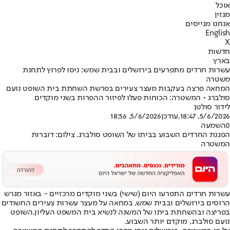
אוכל
מגזין
אנחנו מגייסים
English
X
חדשות
בארץ
עשרות חרדים מתפרעים בירושלים ובבית שמש: ניסו לפרוץ לתחנת
משטרה
המחאה פרצה בעקבות מעצר צעירים בפרשת השחתת בית השופט נועם
סולברג • המשטרה: הכוחות פעלו לפיזור ההפרות בשני מוקדים
לידור סולטן
5/6/2026, 18:47
,עודכן
5/6/2026, 18:56
0
השמעה
הפגנת החרדים השבוע בביתו של השופט סולברג. צילום: דוברות
המשטרה
עשרות חרדים התפרעו היום (שישי) בשני מוקדים מרכזיים - באזור מגרש
הרוסים בירושלים ובבית שמש, במחאה על מעצר עשרות צעירים החשודים
בפריצה ובהשחתת ביתו של המשנה לנשיא בית המשפט העליון,
השופט
נועם סולברג
, מוקדם יותר השבוע.