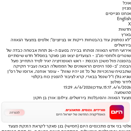
אוכל
מגזין
אנחנו מגייסים
English
X
חדשות
בארץ
"לא נסתפק עוד בהבטחות ריקות או בציוצים": אלפים במצעד הגאווה
בירושלים
אירועי חודש הגאווה נפתחו בבירה בפעם ה-24 תחת אבטחה כבדה של
שוטרים ולוחמי מג"ב • הצועדים יצאו מגן סאקר במסלול חדש שיסתיים
בהפגנה מול משכן הכנסת • ראש האופוזיציה יאיר לפיד התחייב מעל
הבמה: "ב-100 הימים הראשונים של הממשלה הבאה נעביר חקיקה
שתבטיח שהזכויות של כל זוג יהיו שוות" • עומר אוחנה, ארוסו של רס"ן
שגיא גולן ז"ל שנפל בבארי, קרא לציבור להפגין כוח בקלפי
לידור סולטן
4/6/2026, 15:17
,עודכן
4/6/2026, 15:29
0
השמעה
מצעד הגאווה והסובלנות בירושלים. צילום: אורן בן חקון
אלפי בני אדם מתכנסים היום (חמישי) בגן סאקר לקראת הזנקת מצעד