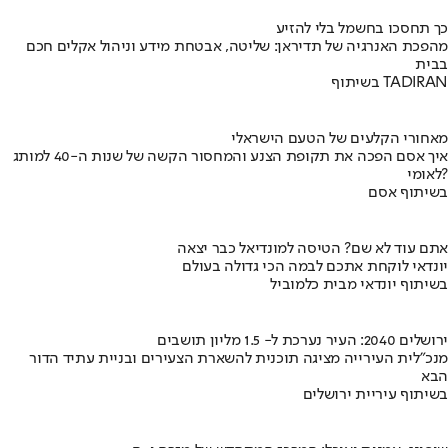
כך תחסכו בחשמל בלי להזיע
מהפכת האנרגיה של תדיראן: שליטה, אבטחת מידע וניהול אקלים חכם
בבית
בשיתוף TADIRAN
מאחורי הקלעים של הטעם הישראלי
איך אסם הפכה את תקופת הצנע והמחסור הקשה של שנות ה-40 למותג
לאומי?
בשיתוף אסם
אתם עוד לא שם? הטיסה למונדיאל כבר יצאה
יונדאי לוקחת אתכם לבמה הכי גדולה בעולם
בשיתוף יונדאי מבית כלמוביל
ירושלים 2040: העיר נערכת ל- 1.5 מליון תושבים
מנכ"לית העירייה מציגה תוכנית להשארת הצעירים ובניית עתיד הדור
הבא
בשיתוף עיריית ירושלים