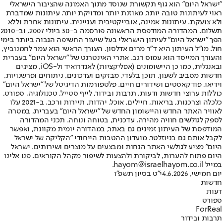
"ישראל היום" הוא גוף תקשורת שנוסד מתוך האמונה שהציבור הישראלי
ראוי לעיתונות טובה יותר, מאוזנת יותר ומדויקת יותר. עיתונות שמדברת
ולא צועקת. עיתונות אמינה, אובייקטיבית ועניינית. עיתונות אחרת וללא
תשלום. המהדורה המודפסת הראשונה פורסמה ב-30 ביולי 2007, וב-2010
הפך "ישראל היום" לעיתון הישראלי בעל שיעור החשיפה הגבוה ביותר בימי
חול. מו"ל העיתון היא ד"ר מרים אדלסון. העורך הראשי הוא עמר לחמנוביץ,
והעורך המייסד הוא עמוס רגב. אתרי האינטרנט של "ישראל היום" בעברית
ובאנגלית, כמו כן היישומונים (אפליקציות) לאנדרואיד ול-iOS, מציגים
חדשות מסביב לשעון, תוכן בלעדי, מבזקים ועדכונים, ניתוחים ופרשנויות,
וידיאו, פודקאסטים ושידורים חיים. פלטפורמות הדיגיטל של "ישראל היום"
כוללות ערוצי חדשות ודעות, תרבות ובידור, לייף סטייל, טכנולוגיה, ספורט,
כלכלה וצרכנות, בריאות, חיילים, אוכל, יהדות, תיירות ורכב. ב-2021 עלו
לאוויר האתר החדש והיישומון החדש של "ישראל היום" בעברית, במטרה
לספק לגולשים חוויה מהירה, עדכנית, בטוחה ונוחה. תכני המהדורה
המודפסת של העיתון זמינים גם באתר, במהדורה יומית מקוונת, ואפשר
לקבל אותם גם בניוזלטר. מועדון ההטבות הייחודי "הקליקה של ישראל
היום" מציע לגולשי האתר הנחות ומבצעים על מוצרים ושירותים. ישראל
היום פתוח להערות, לביקורת ולהצעות לשיפור מקהל הקוראים. פנו אלינו
במייל hayom@israelhayom.co.il.
יום חמישי, 4.6.2026
י"ט בסיון תשפ"ו
חדשות
דעות
ספורט
ForReal
תרבות ובידור