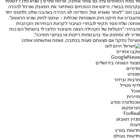
אל במת הנואמים עלה גם עומר אוחנה, ארוסו של
רס"ן שגיא גולן ז"ל
שנפל
בקרבות בבארי, וריגש את הנוכחים כשתיאר את המאבק שניהל להכרה
בבן זוגו: "לאחר ששגיא נפל, המדינה לא הכירה באהבה שלנו. נלחמנו יחד
והעברנו את תיקון חוק משפחות שכולות - שהפך לחוק שגיא הראשון".
אוחנה שלח מסר תקיף לנבחרי הציבור לקראת הבחירות הקרובות
והבהיר: "הקולות של הקהילה הגאה והציבור הליברלי בישראל הם כוח
אדיר. לא נסתפק עוד בהבטחות ריקות או בציוצי תמיכה".
טעינו? נתקן! אם מצאתם טעות בכתבה, נשמח שתשתפו אותנו
עקבו אחרינו
G
o
o
g
l
e
News
מצעד הגאווה בירושלים
מדורים
ספורט
תרבות ובידור
לייף סטייל
אוכל
תיירות
טכנולוגיה ומדע
הורוסקופ
ForReal
מגזין השבוע
דעות
חדשות בארץ
חדשות בעולם