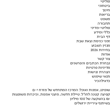
פוליטי
ביטחוני
חינוך
בריאות
משפט
תחבורה
פוליטי-מדיני
כללי ומידע
דף הבית
זמני כניסת וצאת שבת
מגזין השבוע
בחירות 2026
אודות
צור קשר
נבחרת הכתבים והפרשנים
מדיניות פרטיות
הצהרת נגישות
תנאי שימוש
כדאי
להכיר
שופינג, אמנות ואוכל: המרכז המתחדש של מזרח י-ם
קפיצה קטנה לחו"ל: טיילת חדשה, מיצגי אמנות, וכיכרות משופצות
בהשקעה של 100 מיליון ₪
בשיתוף עיריית ירושלים