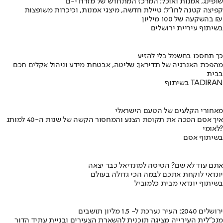
שופינג, אמנות ואוכל: המרכז המתחדש של מזרח י-ם
קפיצה קטנה לחו"ל: טיילת חדשה, מיצגי אמנות, וכיכרות משופצות
בהשקעה של 100 מיליון ₪
בשיתוף עיריית ירושלים
כך תחסכו בחשמל בלי להזיע
מהפכת האנרגיה של תדיראן: שליטה, אבטחת מידע וניהול אקלים חכם
בבית
בשיתוף TADIRAN
מאחורי הקלעים של הטעם הישראלי
איך אסם הפכה את תקופת הצנע והמחסור הקשה של שנות ה-40 למותג
לאומי?
בשיתוף אסם
אתם עוד לא שם? הטיסה למונדיאל כבר יצאה
יונדאי לוקחת אתכם לבמה הכי גדולה בעולם
בשיתוף יונדאי מבית כלמוביל
ירושלים 2040: העיר נערכת ל- 1.5 מליון תושבים
מנכ"לית העירייה מציגה תוכנית להשארת הצעירים ובניית עתיד הדור