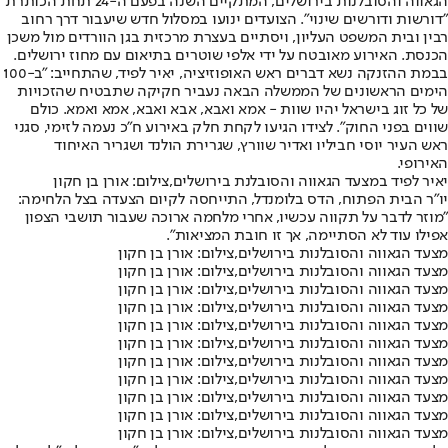
הגאווה והסובלנות בירושלים, המתקיים השנה בפעם ה-24 תחת הכותרת
"דורשות ודורשים שינוי". הצועדים ינועו במסלול חדש שיעבור דרך רחוב
רבין ובית המשפט העליון, ויסתיים בעצרת מרכזית בגן הוורדים מול משכן
הכנסת. האירוע מאובטח על ידי אלפי שוטרים בתיאום עם מחוז ירושלים.
בבמת ההזנקה נשא דברים ראש האופוזיציה, יאיר לפיד, שהתחייב: "ב-100
הימים הראשונים של הממשלה הבאה נעביר חקיקה שתבטיח שהזכויות
של כל זוג בישראל יהיו שוות - אמא ואבא, אבא ואבא, אמא ואמא. כולם
שווים בפני החוק". לצידו הגיעו לקחת חלק באירוע ח"כ נעמה לזימי, סגני
ראש העיר יוסי חביליו ואדיר שוורץ, שגרירת הולנד ושגריר האיחוד
האירופי.
יאיר לפיד במצעד הגאווה והסובלנת בירושלים,צילום: אורן בן חקון
יו"ר הבית הפתוח, הדס בלומנדל, התייחסה לקיום הצעדה בצל הלחימה:
"מוזר לדבר על תקווה עכשיו, אחרי מלחמה ארוכה שעבור תושבי הצפון
אפילו עוד לא הסתיימה, אך זו חובת המציאות".
מצעד הגאווה והסובלנות בירושלים,צילום: אורן בן חקון
מצעד הגאווה והסובלנות בירושלים,צילום: אורן בן חקון
מצעד הגאווה והסובלנות בירושלים,צילום: אורן בן חקון
מצעד הגאווה והסובלנות בירושלים,צילום: אורן בן חקון
מצעד הגאווה והסובלנות בירושלים,צילום: אורן בן חקון
מצעד הגאווה והסובלנות בירושלים,צילום: אורן בן חקון
מצעד הגאווה והסובלנות בירושלים,צילום: אורן בן חקון
מצעד הגאווה והסובלנות בירושלים,צילום: אורן בן חקון
מצעד הגאווה והסובלנות בירושלים,צילום: אורן בן חקון
מצעד הגאווה והסובלנות בירושלים,צילום: אורן בן חקון
מצעד הגאווה והסובלנות בירושלים,צילום: אורן בן חקון