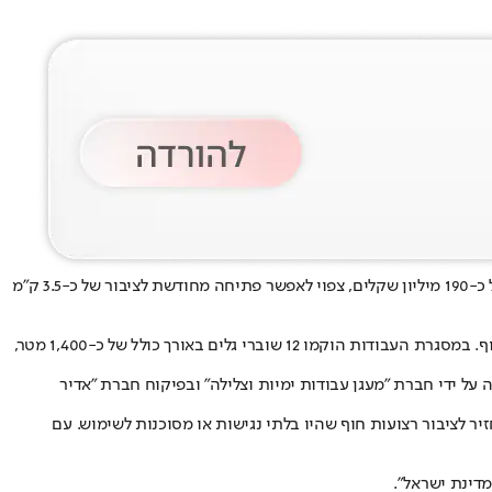
. הפרויקט, בהשקעה של כ-190 מיליון שקלים, צפוי לאפשר פתיחה מחודשת לציבור של כ-3.5 ק"מ
מדובר במהלך ההנדסי הימי המקיף ביותר שבוצע בישראל להגנה על מצוקי כורכר, שנועד לבלום את תהליכי הסחף וההתמוטטות המאיימים על קו החוף. במסגרת העבודות הוקמו 12 שוברי גלים באורך כולל של כ-1,400 מטר,
על ידי חברת "מעגן עבודות ימיות וצלילה" ובפיקוח חברת "אדיר
ר לציבור רצועות חוף שהיו בלתי נגישות או מסוכנות לשימוש. עם
דינת ישראל".