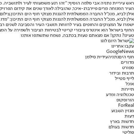
ראש עיריית נתניה אבי סלמה הוסיף: "זהו רגע משמעותי לעיר ולתושביה.
העיר המנוחה מרים פיירברג-איכר, שהובילה לאורך שנים את קידום הפרויקט
אילן לביא, מנכ"ל החברה הממשלתית להגנות מצוקי חוף הים התיכון,צילום: 
אילן לביא, מנכ"ל החברה הממשלתית להגנות מצוקי חוף הים התיכון: "מדוב
ישמרו על המצוקים והחופים בעיר לרווחת תושבי העיר והסביבה לשנים רבו
החוף בישראל הוא אינטרס ציבורי קריטי לבטיחות הציבור ולשמירה על המצו
טעינו? נתקן! אם מצאתם טעות בכתבה, נשמח שתשתפו אותנו
עקבו אחרינו
G
o
o
g
l
e
News
חוף הים
נתניה
עידית סילמן
מדורים
ספורט
תרבות ובידור
לייף סטייל
אוכל
תיירות
טכנולוגיה ומדע
הורוסקופ
ForReal
מגזין השבוע
דעות
חדשות בארץ
חדשות בעולם
פוליטי