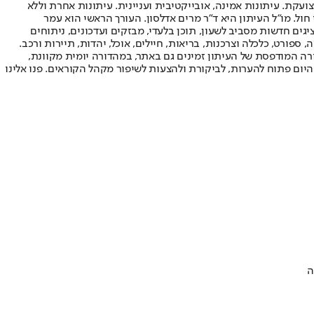
ועקת. עיתונות אמינה, אובייקטיבית ועניינית. עיתונות אחרת וללא
עור החשיפה הגבוה ביותר בימי חול. מו"ל העיתון היא ד"ר מרים אדלסון. העורך הראשי הוא עמר
 והעורך המייסד הוא עמוס רגב. אתרי האינטרנט של "ישראל היום" בעברית ובאנגלית, כמו כן היישומונים (אפליקציות) לאנדרואיד ול-iOS, מציגים חדשות מסביב לשעון, תוכן בלעדי, מבזקים ועדכונים, ניתוחים
, ספורט, כלכלה וצרכנות, בריאות, חיילים, אוכל, יהדות, תיירות ורכב.
דורה המודפסת של העיתון זמינים גם באתר, במהדורה יומית מקוונת,
היום פתוח להערות, לביקורת ולהצעות לשיפור מקהל הקוראים. פנו אלינו