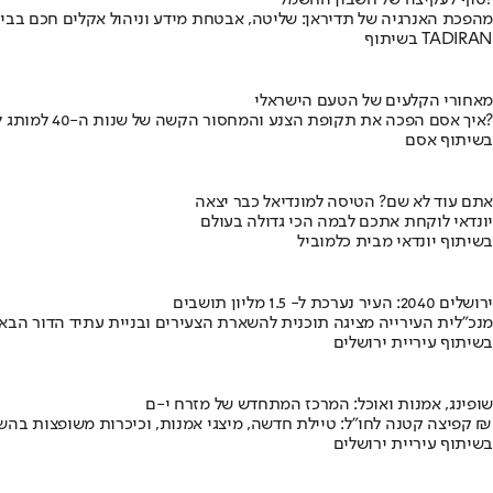
סוף לעקיצה של חשבון החשמל?
מהפכת האנרגיה של תדיראן: שליטה, אבטחת מידע וניהול אקלים חכם בבי
בשיתוף TADIRAN
מאחורי הקלעים של הטעם הישראלי
איך אסם הפכה את תקופת הצנע והמחסור הקשה של שנות ה-40 למותג לאומי?
בשיתוף אסם
אתם עוד לא שם? הטיסה למונדיאל כבר יצאה
יונדאי לוקחת אתכם לבמה הכי גדולה בעולם
בשיתוף יונדאי מבית כלמוביל
ירושלים 2040: העיר נערכת ל- 1.5 מליון תושבים
מנכ"לית העירייה מציגה תוכנית להשארת הצעירים ובניית עתיד הדור הבא
בשיתוף עיריית ירושלים
שופינג, אמנות ואוכל: המרכז המתחדש של מזרח י-ם
קפיצה קטנה לחו"ל: טיילת חדשה, מיצגי אמנות, וכיכרות משופצות בהשקעה של 100 מיליון ₪
בשיתוף עיריית ירושלים