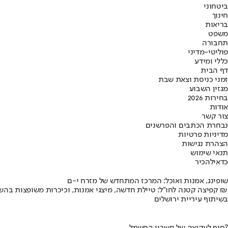
ביטחוני
חינוך
בריאות
משפט
תחבורה
פוליטי-מדיני
כללי ומידע
דף הבית
זמני כניסת וצאת שבת
מגזין השבוע
בחירות 2026
אודות
צור קשר
נבחרת הכתבים והפרשנים
מדיניות פרטיות
הצהרת נגישות
תנאי שימוש
כדאי
להכיר
שופינג, אמנות ואוכל: המרכז המתחדש של מזרח י-ם
קפיצה קטנה לחו"ל: טיילת חדשה, מיצגי אמנות, וכיכרות משופצות בהשקעה של 100 מיליון ₪
בשיתוף עיריית ירושלים