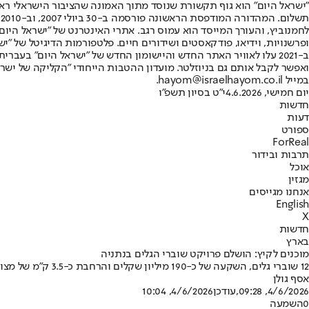
"ישראל היום" הוא גוף תקשורת שנוסד מתוך האמונה שהציבור הישראלי ראוי 
ת
ופרשנויות, וידיאו, פודקאסטים ושידורים חיים. פלטפורמות הדיגיטל של "ישרא
ב-2021 עלו לאוויר האתר החדש והיישומון החדש של "ישראל היום" בע
ואפשר לקבל אותם גם בניוזלטר. מועדון ההטבות הייחודי "הקליקה של ישרא
במייל hayom@israelhayom.co.il.
יום חמישי, 4.6.2026
י"ט בסיון תשפ"ו
חדשות
דעות
ספורט
ForReal
תרבות ובידור
אוכל
מגזין
אנחנו מגייסים
English
X
חדשות
בארץ
מוכנים לקיץ: הושלם פרויקט שוברי הגלים בנתניה
12 שוברי גלים, השקעה של כ-190 מיליון שקלים והרחבת כ-3.5 ק"מ של מצוק חופי • פרויקט ההגנה הימי הגדול בישראל הושלם לאחר כשש שנות עבודה
אסף גולן
4/6/2026, 09:28
,עודכן
4/6/2026, 10:04
0
השמעה