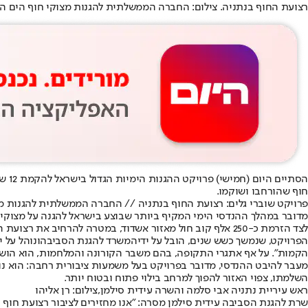
רצועת החוף בנתניה. צילום: החברה הממשלתית להגנות מצוקי חוף הים הת
הסתיים היום (חמישי) פרויקט ההגנות הימיות הגדול בישראל להקמת 12 שוברי גלים לאורך רצועת המצוק החופי במרכז
חוף שהורחבו ושוקמו.
פרויקט שוברי גלים: רצועת החוף בנתניה // החברה הממשלתית להגנות מצ
לצד הזרמת כ-250 אלף קוב חול מאזור אשדוד, במטרה להרחיב את רצועת החוף ולייצב את קו המים.
הפרויקט, שנמשך כשש שנים, הובל על ידי
המשרד להגנת הסביבה
ונוהל על 
הקמות". על אף אתגרי התקופה, בהם משבר הקורונה והמלחמות, הוא הוש
מעבר להיבט ההנדסי, מדובר בפרויקט בעל משמעות ציבורית רחבה: הוא נועד
השלמתו, צפוי האזור להפוך למרחב בילוי פתוח ובטוח יותר.
ראש עיריית נתניה אבי סלמה והשרה עידית סילמן,צילום: רן אליהו
שרת להגנת הסביבה עידית סילמן מסרה: "אנו מחזירים לציבור רצועת חוף 