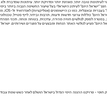
לעיתונות טובה יותר, מאוזנת יותר ומדויקת יותר. עיתונות שמדברת ולא צ
שלום. המהדורה המודפסת הראשונה פורסמה ב-30 ביולי 2007, וב-2010 הפך "ישראל היום" לעיתון הישראלי בעל שי
לחמנוביץ,
ל היום" כוללות ערוצי חדשות ודעות, תרבות ובידור, לייף סטייל, טכנולוגיה
ברית, במטרה לספק לגולשים חוויה מהירה, עדכנית, בטוחה ונוחה. תכני המה
ל היום" מציע לגולשי האתר הנחות ומבצעים על מוצרים ושירותים. ישראל 