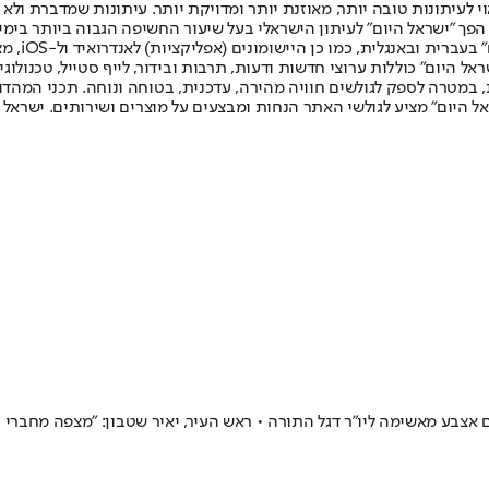
לעיתונות טובה יותר, מאוזנת יותר ומדויקת יותר. עיתונות שמדברת ולא צ
שלום. המהדורה המודפסת הראשונה פורסמה ב-30 ביולי 2007, וב-2010 הפך "ישראל היום" לעיתון הישראלי בעל שי
לחמנוביץ,
ל היום" כוללות ערוצי חדשות ודעות, תרבות ובידור, לייף סטייל, טכנולוגיה
ברית, במטרה לספק לגולשים חוויה מהירה, עדכנית, בטוחה ונוחה. תכני המה
ל היום" מציע לגולשי האתר הנחות ומבצעים על מוצרים ושירותים. ישראל 
צבע מאשימה ליו"ר דגל התורה • ראש העיר, יאיר שטבון: "מצפה מחברי הכ