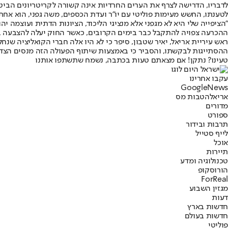
לדבריו, הדרישה לצרף את הערים החרדיות אינה קשורה לקריטריונים הביטחוני
לטענתו, החשש מעימות פוליטי עם יו”ר ועדת הכספים, משה גפני, הוא אחת
"הציפייה שלי היא לא מגפני אלא מנציגי הליכוד, הציונות הדתית ועוצמה יה
ההכרעה צפויה להתקבל כבר בימים הקרובים, כאשר החוק יעלה להצבעה במ
ראש עיריית אריאל, יאיר שטבון, סיפר כי לא היו אלה חברי הקואליציה שנחלצ
ההסתייגות לבקשתו, והסביר כי באמצעות שיתוף הפעולה הזה מנסים הצדד
טעינו? נתקן! אם מצאתם טעות בכתבה, נשמח שתשתפו אותנו
עקבו אחרינו
G
o
o
g
l
e
News
אריאל
הטבות מס
מדורים
ספורט
תרבות ובידור
לייף סטייל
אוכל
תיירות
טכנולוגיה ומדע
הורוסקופ
ForReal
מגזין השבוע
דעות
חדשות בארץ
חדשות בעולם
פוליטי