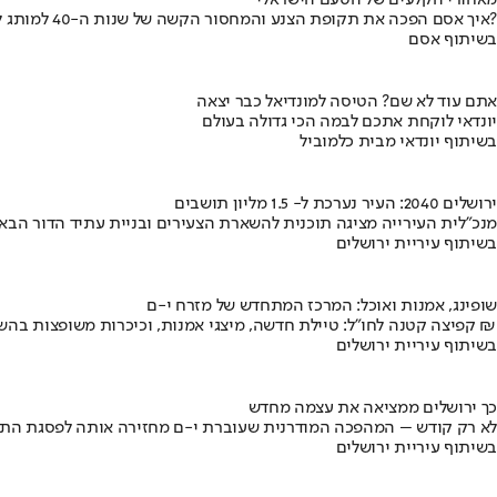
מאחורי הקלעים של הטעם הישראלי
איך אסם הפכה את תקופת הצנע והמחסור הקשה של שנות ה-40 למותג לאומי?
בשיתוף אסם
אתם עוד לא שם? הטיסה למונדיאל כבר יצאה
יונדאי לוקחת אתכם לבמה הכי גדולה בעולם
בשיתוף יונדאי מבית כלמוביל
ירושלים 2040: העיר נערכת ל- 1.5 מליון תושבים
מנכ"לית העירייה מציגה תוכנית להשארת הצעירים ובניית עתיד הדור הבא
בשיתוף עיריית ירושלים
שופינג, אמנות ואוכל: המרכז המתחדש של מזרח י-ם
קפיצה קטנה לחו"ל: טיילת חדשה, מיצגי אמנות, וכיכרות משופצות בהשקעה של 100 מיליון ₪
בשיתוף עיריית ירושלים
כך ירושלים ממציאה את עצמה מחדש
לא רק קודש – המהפכה המודרנית שעוברת י-ם מחזירה אותה לפסגת התי
בשיתוף עיריית ירושלים