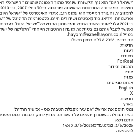
"ישראל היום" הוא גוף תקשורת שנוסד מתוך האמונה שהציבור הישראלי ראוי 
ת
ופרשנויות, וידיאו, פודקאסטים ושידורים חיים. פלטפורמות הדיגיטל של "ישרא
ב-2021 עלו לאוויר האתר החדש והיישומון החדש של "ישראל היום" בע
ואפשר לקבל אותם גם בניוזלטר. מועדון ההטבות הייחודי "הקליקה של ישרא
במייל hayom@israelhayom.co.il.
יום רביעי, 3.6.2026
י"ח בסיון תשפ"ו
חדשות
דעות
ספורט
ForReal
תרבות ובידור
אוכל
מגזין
אנחנו מגייסים
English
X
חדשות
בארץ
גפני חוסם את אריאל: "אם עיר מקבלת הטבות מס - אז עיר חרדית"
בעיר הגדולה בשומרון זועמים על השארתם מחוץ לחוק הטבות המס ומפנים א
יותם דשא
3/6/2026, 07:52
,עודכן
3/6/2026, 14:40
0
השמעה