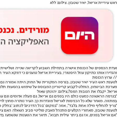
ראש עיריית אריאל, יאיר שטבון. צילום: ללא
ועדת הכספים של הכנסת אישרה בתחילת השבוע לקריאה שנייה ושלישית את
והגדירו אותו כתיקון עוול היסטורי, בעיריית אריאל טוענים כי דווקא העיר 
// ערוץ הכנסת
לטענת ראש העיר יאיר שטבון, בגרסה המקורית של החוק היתה אמורה גם א
מערכת הביטחון, הוחלט לקבוע קריטריון המבוסס על שימוש בהסעות תלמיד
אריאל. יקבלו את הטבות המס?,צילום: יהונתן שאול
"בגרסה הראשונה כמעט כולם היו בפנים גם אריאל, גם מעלה אדומים וגם ערים
במתווה. מאחר שלא כל הכניסות לאריאל מוגדרות כך, העיר נותרה מחוץ לר
"צריך להחליף מילה אחת בלבד", אמר. "במקום ‘בכל הדרכים’ לכתוב ‘בחלק מה
לטענת שטבון, מאחורי הקלעים מתנהל מאבק פוליטי סביב השאלה האם צירוף
"אם אריאל בפנים, אז גם ביתר עילית תבוא", תיאר את הטענות שנשמעו בדיונ