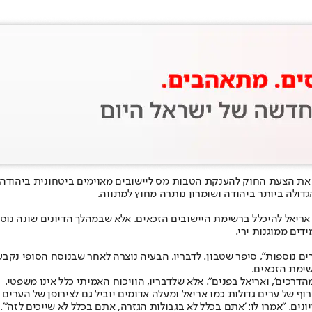
 הצעת החוק להענקת הטבות מס ליישובים מאוימים ביטחונית ביהודה ושו
הגדולה ביותר ביהודה ושומרון נותרה מחוץ למתווה.
ריאל להיכלל ברשימת היישובים הזכאים. אלא שבמהלך הדיונים שונה נוס
ים ממוגנות ירי.
 נוספות", סיפר שטבון. לדבריו, הבעיה נוצרה לאחר שבנוסח הסופי נקבע כי
שימת הזכאים.
דרכים’, ואריאל בפנים". אלא שלדבריו, הוויכוח האמיתי כלל אינו משפטי.
 של ערים גדולות כמו אריאל ומעלה אדומים יוביל גם לצירופן של הערים 
ים. "אמרו לו: 'אתם בכלל לא בגבולות הגזרה, אתם בכלל לא שייכים לזה'".