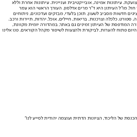
ועקת. עיתונות אמינה, אובייקטיבית ועניינית. עיתונות אחרת וללא
עור החשיפה הגבוה ביותר בימי חול. מו"ל העיתון היא ד"ר מרים אדלסון. העורך הראשי הוא עמר
 והעורך המייסד הוא עמוס רגב. אתרי האינטרנט של "ישראל היום" בעברית ובאנגלית, כמו כן היישומונים (אפליקציות) לאנדרואיד ול-iOS, מציגים חדשות מסביב לשעון, תוכן בלעדי, מבזקים ועדכונים, ניתוחים
, ספורט, כלכלה וצרכנות, בריאות, חיילים, אוכל, יהדות, תיירות ורכב.
דורה המודפסת של העיתון זמינים גם באתר, במהדורה יומית מקוונת,
היום פתוח להערות, לביקורת ולהצעות לשיפור מקהל הקוראים. פנו אלינו
נסת של הליכוד, הציונות הדתית ועוצמה יהודית לסייע לנו"