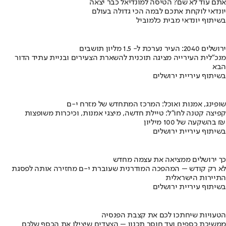
אתם עוד לא שם? הטיסה למונדיאל כבר יצאה
יונדאי לוקחת אתכם לבמה הכי גדולה בעולם
בשיתוף יונדאי מבית כלמוביל
ירושלים 2040: העיר נערכת ל- 1.5 מליון תושבים
מנכ"לית העירייה מציגה תוכנית להשארת הצעירים ובניית עתיד הדור
הבא
בשיתוף עיריית ירושלים
שופינג, אמנות ואוכל: המרכז המתחדש של מזרח י-ם
קפיצה קטנה לחו"ל: טיילת חדשה, מיצגי אמנות, וכיכרות משופצות
בהשקעה של 100 מיליון ₪
בשיתוף עיריית ירושלים
כך ירושלים ממציאה את עצמה מחדש
לא רק קודש – המהפכה המודרנית שעוברת י-ם מחזירה אותה לפסגת
התיירות הישראלית
בשיתוף עיריית ירושלים
הטעויות שיחתכו לכם את קצבת הפנסיה
ממשיכת כספים ועד חוסר תכנון – הצעדים שיצילו את הכסף שלכם