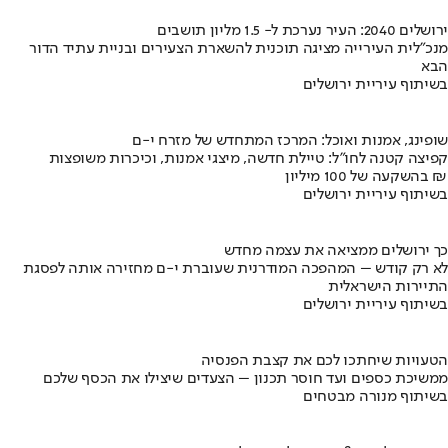
ירושלים 2040: העיר נערכת ל- 1.5 מליון תושבים
מנכ"לית העירייה מציגה תוכנית להשארת הצעירים ובניית עתיד הדור
הבא
בשיתוף עיריית ירושלים
שופינג, אמנות ואוכל: המרכז המתחדש של מזרח י-ם
קפיצה קטנה לחו"ל: טיילת חדשה, מיצגי אמנות, וכיכרות משופצות
בהשקעה של 100 מיליון ₪
בשיתוף עיריית ירושלים
כך ירושלים ממציאה את עצמה מחדש
לא רק קודש – המהפכה המודרנית שעוברת י-ם מחזירה אותה לפסגת
התיירות הישראלית
בשיתוף עיריית ירושלים
הטעויות שיחתכו לכם את קצבת הפנסיה
ממשיכת כספים ועד חוסר תכנון – הצעדים שיצילו את הכסף שלכם
בשיתוף מנורה מבטחים