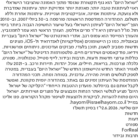
"ישראל היום" הוא גוף תקשורת שנוסד מתוך האמונה שהציבור הישראלי
ראוי לעיתונות טובה יותר, מאוזנת יותר ומדויקת יותר. עיתונות שמדברת
ולא צועקת. עיתונות אמינה, אובייקטיבית ועניינית. עיתונות אחרת וללא
תשלום. המהדורה המודפסת הראשונה פורסמה ב-30 ביולי 2007, וב-2010
הפך "ישראל היום" לעיתון הישראלי בעל שיעור החשיפה הגבוה ביותר בימי
חול. מו"ל העיתון היא ד"ר מרים אדלסון. העורך הראשי הוא עמר לחמנוביץ,
והעורך המייסד הוא עמוס רגב. אתרי האינטרנט של "ישראל היום" בעברית
ובאנגלית, כמו כן היישומונים (אפליקציות) לאנדרואיד ול-iOS, מציגים
חדשות מסביב לשעון, תוכן בלעדי, מבזקים ועדכונים, ניתוחים ופרשנויות,
וידיאו, פודקאסטים ושידורים חיים. פלטפורמות הדיגיטל של "ישראל היום"
כוללות ערוצי חדשות ודעות, תרבות ובידור, לייף סטייל, טכנולוגיה, ספורט,
כלכלה וצרכנות, בריאות, חיילים, אוכל, יהדות, תיירות ורכב. ב-2021 עלו
לאוויר האתר החדש והיישומון החדש של "ישראל היום" בעברית, במטרה
לספק לגולשים חוויה מהירה, עדכנית, בטוחה ונוחה. תכני המהדורה
המודפסת של העיתון זמינים גם באתר, במהדורה יומית מקוונת, ואפשר
לקבל אותם גם בניוזלטר. מועדון ההטבות הייחודי "הקליקה של ישראל
היום" מציע לגולשי האתר הנחות ומבצעים על מוצרים ושירותים. ישראל
היום פתוח להערות, לביקורת ולהצעות לשיפור מקהל הקוראים. פנו אלינו
במייל hayom@israelhayom.co.il.
יום שלישי, 2.6.2026
י"ז בסיון תשפ"ו
חדשות
דעות
ספורט
ForReal
תרבות ובידור