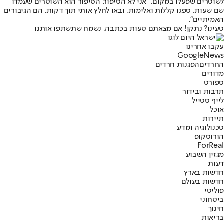
לשוטרים שפעלו במקום. "אני לא הסיפור. הסיפור הוא השוטרים שעמדו
שם שעות, ספגו קללות ואלימות, ובאו לחלץ אותי תוך דקות. הם הגיבורים
האמיתיים".
טעינו? נתקן! אם מצאתם טעות בכתבה, נשמח שתשתפו אותנו
עקבו אחרינו
G
o
o
g
l
e
News
החרדים
הפגנות חרדים
מדורים
ספורט
תרבות ובידור
לייף סטייל
אוכל
תיירות
טכנולוגיה ומדע
הורוסקופ
ForReal
מגזין השבוע
דעות
חדשות בארץ
חדשות בעולם
פוליטי
ביטחוני
חינוך
בריאות