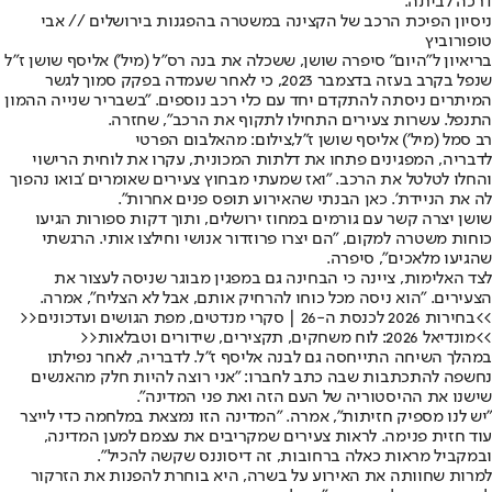
דרכה לביתה.
ניסיון הפיכת הרכב של הקצינה במשטרה בהפגנות בירושלים // אבי
טופורוביץ
בריאיון ל"היום" סיפרה שושן, ששכלה את בנה רס"ל (מיל') אליסף שושן ז"ל
שנפל בקרב בעזה בדצמבר 2023, כי לאחר שעמדה בפקק סמוך לגשר
המיתרים ניסתה להתקדם יחד עם כלי רכב נוספים. "בשבריר שנייה ההמון
התנפל. עשרות צעירים התחילו לתקוף את הרכב", שחזרה.
רב סמל (מיל') אליסף שושן ז"ל,צילום: מהאלבום הפרטי
לדבריה, המפגינים פתחו את דלתות המכונית, עקרו את לוחית הרישוי
והחלו לטלטל את הרכב. "ואז שמעתי מבחוץ צעירים שאומרים 'בואו נהפוך
לה את הניידת'. כאן הבנתי שהאירוע תופס פנים אחרות".
שושן יצרה קשר עם גורמים במחוז ירושלים, ותוך דקות ספורות הגיעו
כוחות משטרה למקום, "הם יצרו פרוזדור אנושי וחילצו אותי. הרגשתי
שהגיעו מלאכים", סיפרה.
לצד האלימות, ציינה כי הבחינה גם במפגין מבוגר שניסה לעצור את
הצעירים. "הוא ניסה מכל כוחו להרחיק אותם, אבל לא הצליח", אמרה.
>>בחירות 2026 לכנסת ה-26 | סקרי מנדטים, מפת הגושים ועדכונים<<
>>מונדיאל 2026: לוח משחקים, תקצירים, שידורים וטבלאות<<
במהלך השיחה התייחסה גם לבנה אליסף ז"ל. לדבריה, לאחר נפילתו
נחשפה להתכתבות שבה כתב לחברו: "אני רוצה להיות חלק מהאנשים
שישנו את ההיסטוריה של העם הזה ואת פני המדינה".
"יש לנו מספיק חזיתות", אמרה. "המדינה הזו נמצאת במלחמה כדי לייצר
עוד חזית פנימה. לראות צעירים שמקריבים את עצמם למען המדינה,
ובמקביל מראות כאלה ברחובות, זה דיסוננס שקשה להכיל".
למרות שחוותה את האירוע על בשרה, היא בוחרת להפנות את הזרקור