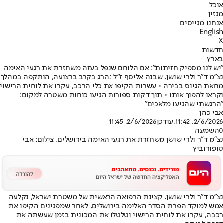
אוכל
מגזין
אנחנו מגייסים
English
X
חדשות
בארץ
"יש לנו מספיק חזיתות": אם הלוחם שנפל בעזה משחזרת את רגעי האימה
נצ"מ ד"ר ולרי שושן, שבנה אליסף ז"ל נהרג בקרב ברצועה, הותקפה במהלך
מחאת הגיוס בבירה • עשרות הקיפו את כלי הרכב, עקרו את לוחית הרישוי
וקראו להפוך אותו • תוך דקות ספורות הגיעו כוחות משטרה למקום:
"הרגשתי שהגיעו מלאכים"
אבי כהן
2/6/2026, 11:42
,עודכן
2/6/2026, 11:45
0
השמעה
נצ"מ ד"ר ולרי שושן משחזרת את רגעי האימה בירושלים. צילום: אבי
טופורוביץ
נצ"מ ד"ר ולרי שושן, קצינת הרפואה הראשית של משטרת ישראל, נקלעה
אמש למוקד הפרת הסדר האלימה בירושלים, לאחר שמפגינים הקיפו את
רכבה, עקרו את לוחית הרישוי וטלטלו את המכונית בזמן שעשתה את