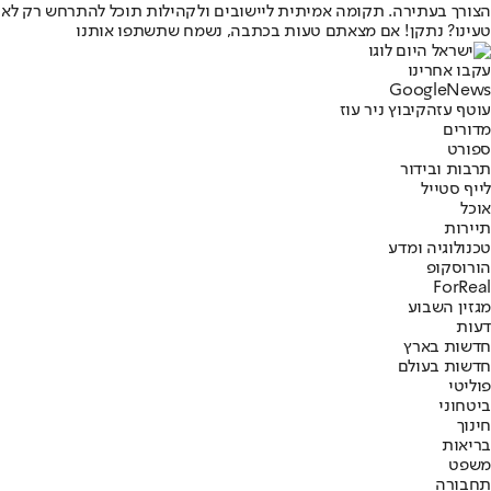
הצורך בעתירה. תקומה אמיתית ליישובים ולקהילות תוכל להתרחש רק לאח
טעינו? נתקן! אם מצאתם טעות בכתבה, נשמח שתשתפו אותנו
עקבו אחרינו
G
o
o
g
l
e
News
עוטף עזה
קיבוץ ניר עוז
מדורים
ספורט
תרבות ובידור
לייף סטייל
אוכל
תיירות
טכנולוגיה ומדע
הורוסקופ
ForReal
מגזין השבוע
דעות
חדשות בארץ
חדשות בעולם
פוליטי
ביטחוני
חינוך
בריאות
משפט
תחבורה