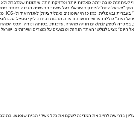
לעיתונות טובה יותר, מאוזנת יותר ומדויקת יותר. עיתונות שמדברת ולא צ
שלום. המהדורה המודפסת הראשונה פורסמה ב-30 ביולי 2007, וב-2010 הפך "ישראל היום" לעיתון הישראלי בעל שי
לחמנוביץ,
ל היום" כוללות ערוצי חדשות ודעות, תרבות ובידור, לייף סטייל, טכנולוגיה
ברית, במטרה לספק לגולשים חוויה מהירה, עדכנית, בטוחה ונוחה. תכני המה
ל היום" מציע לגולשי האתר הנחות ומבצעים על מוצרים ושירותים. ישראל 
ליון בדרישה לחייב את המדינה לשקם את כלל משקי הבית שנפגעו, בתוכם ג