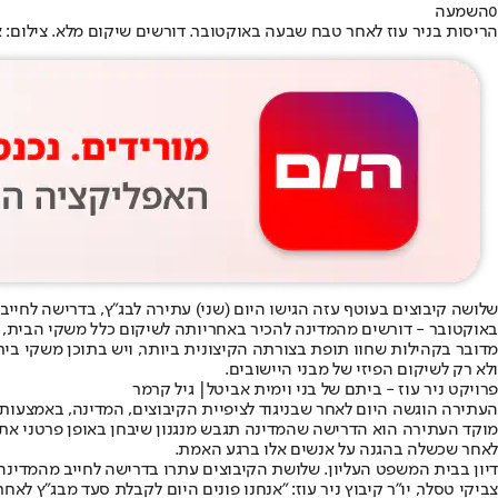
0
השמעה
הריסות בניר עוז לאחר טבח שבעה באוקטובר. דורשים שיקום מלא. צילום:
שלושה קיבוצים בעוטף עזה הגישו היום (שני) עתירה לבג״ץ, בדרישה לחיי
באוקטובר - דורשים מהמדינה להכיר באחריותה לשיקום כלל משקי הבית, גם
מדובר בקהילות שחוו תופת בצורתה הקיצונית ביותר, ויש בתוכן משקי בית
ולא רק לשיקום הפיזי של מבני היישובים.
פרויקט ניר עוז - ביתם של בני וימית אביטל| גיל קרמר
העתירה הוגשה היום לאחר שבניגוד לציפיית הקיבוצים, המדינה, באמצעות
מוקד העתירה הוא הדרישה שהמדינה תגבש מנגנון שיבחן באופן פרטני את
לאחר שכשלה בהגנה על אנשים אלו ברגע האמת.
דיון בבית המשפט העליון. שלושת הקיבוצים עתרו בדרישה לחייב מהמדינה שיק
צביקי טסלר, יו״ר קיבוץ ניר עוז: ״אנחנו פונים היום לקבלת סעד מבג״ץ 