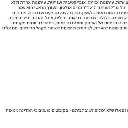
ועקת. עיתונות אמינה, אובייקטיבית ועניינית. עיתונות אחרת וללא
עור החשיפה הגבוה ביותר בימי חול. מו"ל העיתון היא ד"ר מרים אדלסון. העורך הראשי הוא עמר
 והעורך המייסד הוא עמוס רגב. אתרי האינטרנט של "ישראל היום" בעברית ובאנגלית, כמו כן היישומונים (אפליקציות) לאנדרואיד ול-iOS, מציגים חדשות מסביב לשעון, תוכן בלעדי, מבזקים ועדכונים, ניתוחים
, ספורט, כלכלה וצרכנות, בריאות, חיילים, אוכל, יהדות, תיירות ורכב.
דורה המודפסת של העיתון זמינים גם באתר, במהדורה יומית מקוונת,
היום פתוח להערות, לביקורת ולהצעות לשיפור מקהל הקוראים. פנו אלינו
ם אלו שלא יכולים לשוב לביתם • בקיבוצים טוענים כי המדינה ממאנת