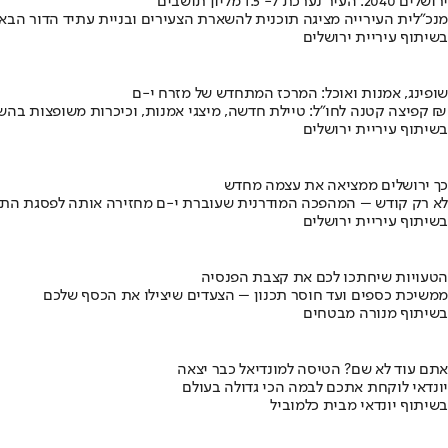
ירושלים 2040: העיר נערכת ל- 1.5 מליון תושבים
מנכ"לית העירייה מציגה תוכנית להשארת הצעירים ובניית עתיד הדור הבא
בשיתוף עיריית ירושלים
שופינג, אמנות ואוכל: המרכז המתחדש של מזרח י-ם
קפיצה קטנה לחו"ל: טיילת חדשה, מיצגי אמנות, וכיכרות משופצות בהשקעה של 100 מיליון ₪
בשיתוף עיריית ירושלים
כך ירושלים ממציאה את עצמה מחדש
לא רק קודש – המהפכה המודרנית שעוברת י-ם מחזירה אותה לפסגת התי
בשיתוף עיריית ירושלים
הטעויות שיחתכו לכם את קצבת הפנסיה
ממשיכת כספים ועד חוסר תכנון – הצעדים שיצילו את הכסף שלכם
בשיתוף מנורה מבטחים
אתם עוד לא שם? הטיסה למונדיאל כבר יצאה
יונדאי לוקחת אתכם לבמה הכי גדולה בעולם
בשיתוף יונדאי מבית כלמוביל