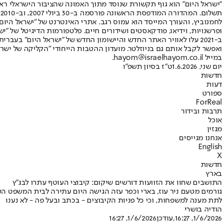
"ישראל היום" הוא גוף תקשורת שנוסד מתוך האמונה שהציבור הישראלי ראוי 
ת
ופרשנויות, וידיאו, פודקאסטים ושידורים חיים. פלטפורמות הדיגיטל של "ישרא
ב-2021 עלו לאוויר האתר החדש והיישומון החדש של "ישראל היום" בע
ואפשר לקבל אותם גם בניוזלטר. מועדון ההטבות הייחודי "הקליקה של ישרא
במייל hayom@israelhayom.co.il.
יום שני, 1.6.2026
ט"ז בסיון תשפ"ו
חדשות
דעות
ספורט
ForReal
תרבות ובידור
אוכל
מגזין
אנחנו מגייסים
English
X
חדשות
בארץ
התושבים שחוו את הזוועות דורשים שיקום: קיבוצי העוטף עתרו לבג"ץ
גורמים מטעם ניר עוז, בארי וכפר עזה הגישה היום עתירה לבית המשפט הע
לתת מענה למשפחות, וכי כל פניות הקיבוצים - בכתב ובעל פה - לא נענו
הודיה בושרי
1/6/2026, 16:27
,עודכן
1/6/2026, 16:27