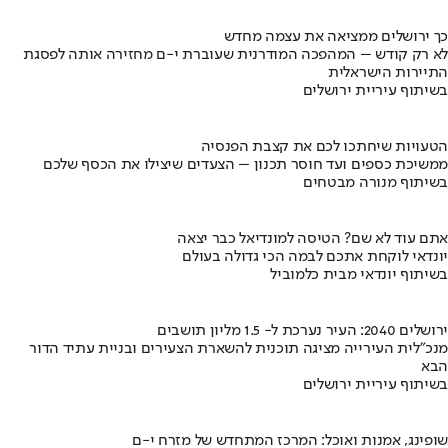
כך ירושלים ממציאה את עצמה מחדש
לא רק קודש – המהפכה המודרנית שעוברת י-ם מחזירה אותה לפסגת
התיירות הישראלית
בשיתוף עיריית ירושלים
הטעויות שיחתכו לכם את קצבת הפנסיה
ממשיכת כספים ועד חוסר תכנון – הצעדים שיצילו את הכסף שלכם
בשיתוף מנורה מבטחים
אתם עוד לא שם? הטיסה למונדיאל כבר יצאה
יונדאי לוקחת אתכם לבמה הכי גדולה בעולם
בשיתוף יונדאי מבית כלמוביל
ירושלים 2040: העיר נערכת ל- 1.5 מליון תושבים
מנכ"לית העירייה מציגה תוכנית להשארת הצעירים ובניית עתיד הדור
הבא
בשיתוף עיריית ירושלים
שופינג, אמנות ואוכל: המרכז המתחדש של מזרח י-ם