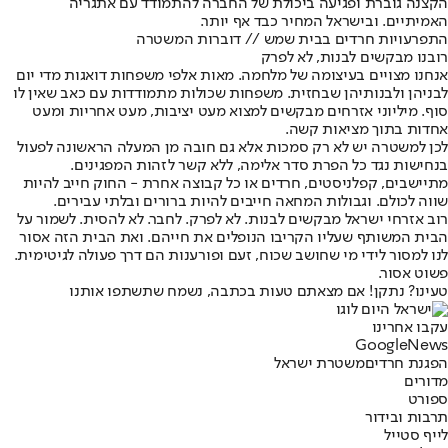
הקצנה גוברת ופגיעה ביכולת של החברה להתמודד עם אתגריה
האמיתיים. ובישראל המחיר כבד אף יותר.
התפרעויות חרדים בבית שמש // דוברות המשטרה
רובנו מבקשים לבנות, לא לפרק
אנחנו מצויים בעיצומה של מלחמה. מאות אלפי משפחות דואגות מדי יום
לבניהן ולבנותיהן שבחזית. משפחות שכולות מתמודדות עם כאב שאין לו
סוף. מיליוני אזרחים מבקשים למצוא מעט יציבות, מעט אחריות ומעט
אחדות בתוך מציאות קשה.
לכן למשטרה יש לא רק סמכות אלא גם חובה מן המעלה הראשונה לפעול
בנחישות נגד כל הפרת סדר אלימה, ללא קשר לזהות המפגינים.
מתיישבים, קפלניסטים, חרדים או כל קבוצה אחרת - החוק חייב להיות
שווה לכולם. וגבולות המחאה חייבים להיות ברורים ובלתי עבירים.
רוב אזרחי ישראל מבקשים לבנות. לא לפרק. לחבר. לא להסית. לשמור על
הבית המשותף שעליו הקריבו הנופלים את חייהם. ואת הבית הזה אסור
לנו למסור לידי מי שחושב שכוח, זעם ופורענות הם דרך פעולה לגיטימית.
פשוט אסור.
טעינו? נתקן! אם מצאתם טעות בכתבה, נשמח שתשתפו אותנו
עקבו אחרינו
G
o
o
g
l
e
News
הפגנת חרדים
משטרת ישראל
מדורים
ספורט
תרבות ובידור
לייף סטייל