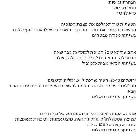
הצהרת נגישות
תנאי שימוש
כדאי
להכיר
הטעויות שיחתכו לכם את קצבת הפנסיה
ממשיכת כספים ועד חוסר תכנון – הצעדים שיצילו את הכסף שלכם
בשיתוף מנורה מבטחים
אתם עוד לא שם? הטיסה למונדיאל כבר יצאה
יונדאי לוקחת אתכם לבמה הכי גדולה בעולם
בשיתוף יונדאי מבית כלמוביל
ירושלים 2040: העיר נערכת ל- 1.5 מליון תושבים
מנכ"לית העירייה מציגה תוכנית להשארת הצעירים ובניית עתיד הדור
הבא
בשיתוף עיריית ירושלים
שופינג, אמנות ואוכל: המרכז המתחדש של מזרח י-ם
קפיצה קטנה לחו"ל: טיילת חדשה, מיצגי אמנות, וכיכרות משופצות
בהשקעה של 100 מיליון ₪
בשיתוף עיריית ירושלים