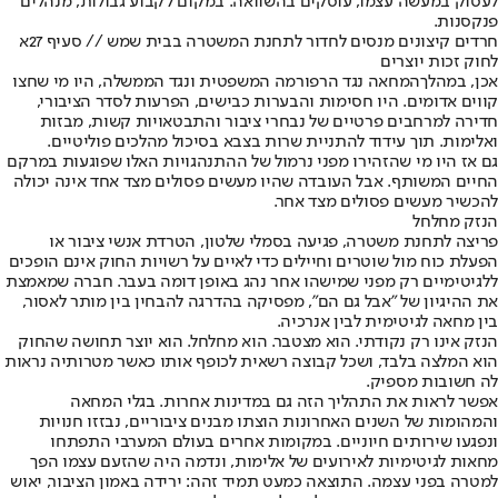
לעסוק במעשה עצמו, עוסקים בהשוואה. במקום לקבוע גבולות, מנהלים
פנקסנות.
חרדים קיצונים מנסים לחדור לתחנת המשטרה בבית שמש // סעיף 27א
לחוק זכות יוצרים
אכן, במהלך
המחאה נגד הרפורמה המשפטית ונגד הממשלה
, היו מי שחצו
קווים אדומים. היו חסימות והבערות כבישים, הפרעות לסדר הציבורי,
חדירה למרחבים פרטיים של נבחרי ציבור והתבטאויות קשות, מבזות
ואלימות. תוך עידוד להתניית שרות בצבא בסיכול מהלכים פוליטיים.
גם אז היו מי שהזהירו מפני נרמול של ההתנהגויות האלו שפוגעות במרקם
החיים המשותף. אבל העובדה שהיו מעשים פסולים מצד אחד אינה יכולה
להכשיר מעשים פסולים מצד אחר.
הנזק מחלחל
פריצה לתחנת משטרה
, פגיעה בסמלי שלטון, הטרדת אנשי ציבור או
הפעלת כוח מול שוטרים וחיילים כדי לאיים על רשויות החוק אינם הופכים
ללגיטימיים רק מפני שמישהו אחר נהג באופן דומה בעבר. חברה שמאמצת
את ההיגיון של "אבל גם הם", מפסיקה בהדרגה להבחין בין מותר לאסור,
בין מחאה לגיטימית לבין אנרכיה.
הנזק אינו רק נקודתי. הוא מצטבר. הוא מחלחל. הוא יוצר תחושה שהחוק
הוא המלצה בלבד, ושכל קבוצה רשאית לכופף אותו כאשר מטרותיה נראות
לה חשובות מספיק.
אפשר לראות את התהליך הזה גם במדינות אחרות. בגלי המחאה
והמהומות של השנים האחרונות הוצתו מבנים ציבוריים, נבזזו חנויות
ונפגעו שירותים חיוניים. במקומות אחרים בעולם המערבי התפתחו
מחאות לגיטימיות לאירועים של אלימות, ונדמה היה שהזעם עצמו הפך
למטרה בפני עצמה. התוצאה כמעט תמיד זהה: ירידה באמון הציבור, יאוש