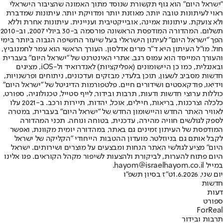
"ישראל היום" הוא גוף תקשורת שנוסד מתוך האמונה שהציבור הישראלי
ראוי לעיתונות טובה יותר, מאוזנת יותר ומדויקת יותר. עיתונות שמדברת
ולא צועקת. עיתונות אמינה, אובייקטיבית ועניינית. עיתונות אחרת וללא
תשלום. המהדורה המודפסת הראשונה פורסמה ב-30 ביולי 2007, וב-2010
הפך "ישראל היום" לעיתון הישראלי בעל שיעור החשיפה הגבוה ביותר בימי
חול. מו"ל העיתון היא ד"ר מרים אדלסון. העורך הראשי הוא עמר לחמנוביץ,
והעורך המייסד הוא עמוס רגב. אתרי האינטרנט של "ישראל היום" בעברית
ובאנגלית, כמו כן היישומונים (אפליקציות) לאנדרואיד ול-iOS, מציגים
חדשות מסביב לשעון, תוכן בלעדי, מבזקים ועדכונים, ניתוחים ופרשנויות,
וידיאו, פודקאסטים ושידורים חיים. פלטפורמות הדיגיטל של "ישראל היום"
כוללות ערוצי חדשות ודעות, תרבות ובידור, לייף סטייל, טכנולוגיה, ספורט,
כלכלה וצרכנות, בריאות, חיילים, אוכל, יהדות, תיירות ורכב. ב-2021 עלו
לאוויר האתר החדש והיישומון החדש של "ישראל היום" בעברית, במטרה
לספק לגולשים חוויה מהירה, עדכנית, בטוחה ונוחה. תכני המהדורה
המודפסת של העיתון זמינים גם באתר, במהדורה יומית מקוונת, ואפשר
לקבל אותם גם בניוזלטר. מועדון ההטבות הייחודי "הקליקה של ישראל
היום" מציע לגולשי האתר הנחות ומבצעים על מוצרים ושירותים. ישראל
היום פתוח להערות, לביקורת ולהצעות לשיפור מקהל הקוראים. פנו אלינו
במייל hayom@israelhayom.co.il.
יום שני, 1.6.2026
ט"ז בסיון תשפ"ו
חדשות
דעות
ספורט
ForReal
תרבות ובידור