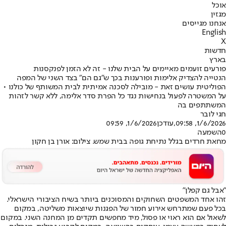
אוכל
מגזין
אנחנו מגייסים
English
X
חדשות
בארץ
פורעים זועמים מאיימים על הבית שלנו - זה לא הזמן לפנקסנות
הנטייה להצדיק אלימות ופורענות בכך ש"גם הם" בצד השני של המפה
הפוליטית עושים זאת - מובילה לסכנה אמיתית לבית המשותף של כולנו •
על המשטרה לפעול בנחישות נגד כל הפרת סדר אלימה, ללא קשר לזהות
המשתתפים בה
חגי לובר
1/6/2026, 09:58
,עודכן
1/6/2026, 09:59
0
השמעה
מחאת חרדים בגלל נתיחת גופה בבית שמש. צילום: אורן בן חקון
"אבל גם קפלן"
זהו אחד המשפטים השחוקים והמסוכנים ביותר בשיח הציבורי הישראלי.
בכל פעם שמתרחש אירוע חמור של הפגנות שיוצאות משליטה, במקום
לשאול אם הוא ראוי או פסול, מיד מחפשים תקדים מן המחנה השני. במקום