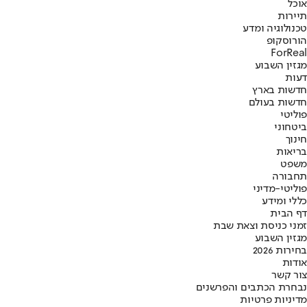
אוכל
תיירות
טכנולוגיה ומדע
הורוסקופ
ForReal
מגזין השבוע
דעות
חדשות בארץ
חדשות בעולם
פוליטי
ביטחוני
חינוך
בריאות
משפט
תחבורה
פוליטי-מדיני
כללי ומידע
דף הבית
זמני כניסת וצאת שבת
מגזין השבוע
בחירות 2026
אודות
צור קשר
נבחרת הכתבים והפרשנים
מדיניות פרטיות