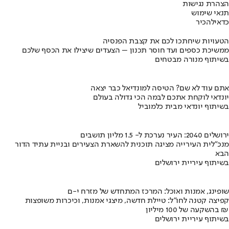
הצהרת נגישות
תנאי שימוש
כדאי
להכיר
הטעויות שיחתכו לכם את קצבת הפנסיה
ממשיכת כספים ועד חוסר תכנון – הצעדים שיצילו את הכסף שלכם
בשיתוף מנורה מבטחים
אתם עוד לא שם? הטיסה למונדיאל כבר יצאה
יונדאי לוקחת אתכם לבמה הכי גדולה בעולם
בשיתוף יונדאי מבית כלמוביל
ירושלים 2040: העיר נערכת ל- 1.5 מליון תושבים
מנכ"לית העירייה מציגה תוכנית להשארת הצעירים ובניית עתיד הדור
הבא
בשיתוף עיריית ירושלים
שופינג, אמנות ואוכל: המרכז המתחדש של מזרח י-ם
קפיצה קטנה לחו"ל: טיילת חדשה, מיצגי אמנות, וכיכרות משופצות
בהשקעה של 100 מיליון ₪
בשיתוף עיריית ירושלים