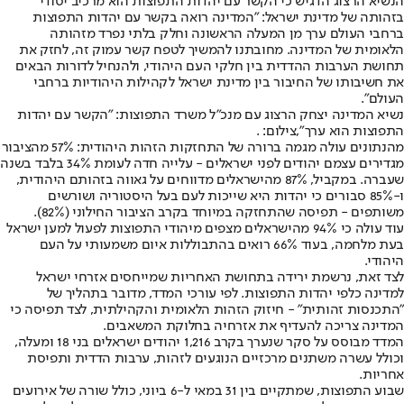
הנשיא הרצוג הדגיש כי הקשר עם יהדות התפוצות הוא מרכיב יסודי
בזהותה של מדינת ישראל: "המדינה רואה בקשר עם יהדות התפוצות
ברחבי העולם ערך מן המעלה הראשונה וחלק בלתי נפרד מזהותה
הלאומית של המדינה. מחובתנו להמשיך לטפח קשר עמוק זה, לחזק את
תחושת הערבות ההדדית בין חלקי העם היהודי, ולהנחיל לדורות הבאים
את חשיבותו של החיבור בין מדינת ישראל לקהילות היהודיות ברחבי
העולם".
נשיא המדינה יצחק הרצוג עם מנכ"ל משרד התפוצות: "הקשר עם יהדות
התפוצות הוא ערך",צילום: .
מהנתונים עולה מגמה ברורה של התחזקות הזהות היהודית: 57% מהציבור
מגדירים עצמם יהודים לפני ישראלים - עלייה חדה לעומת 34% בלבד בשנה
שעברה. במקביל, 87% מהישראלים מדווחים על גאווה בזהותם היהודית,
ו-85% סבורים כי יהדות היא שייכות לעם בעל היסטוריה ושורשים
משותפים - תפיסה שהתחזקה במיוחד בקרב הציבור החילוני (82%).
עוד עולה כי 94% מהישראלים מצפים מיהודי התפוצות לפעול למען ישראל
בעת מלחמה, בעוד 66% רואים בהתבוללות איום משמעותי על העם
היהודי.
לצד זאת, נרשמת ירידה בתחושת האחריות שמייחסים אזרחי ישראל
למדינה כלפי יהדות התפוצות. לפי עורכי המדד, מדובר בתהליך של
"התכנסות זהותית" - חיזוק הזהות הלאומית והקהילתית, לצד תפיסה כי
המדינה צריכה להעדיף את אזרחיה בחלוקת המשאבים.
המדד מבוסס על סקר שנערך בקרב 1,216 יהודים ישראלים בני 18 ומעלה,
וכולל עשרה משתנים מרכזיים הנוגעים לזהות, ערבות הדדית ותפיסת
אחריות.
שבוע התפוצות, שמתקיים בין 31 במאי ל-6 ביוני, כולל שורה של אירועים