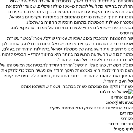
חינוכיים וקהילתיים ברחבי הארץ. במסגרת זו אישרה הממשלה שלוש
החלטות בהיקף כולל של למעלה מ-100 מיליון שקלים, שנועדו לחזק את
הזהות היהודית והקשר עם יהדות התפוצות. בין היתר, מדובר בקידום
תוכניות חינוך, הכשרת מורים מהתפוצות במוסדות אקדמיים בישראל,
וסנכרון פעולות הממשלה בתחום תוכניות החוויה בישראל.2
מפגינים פרו-ישראלים מחוץ לעצרת בחירות של ממדני. ארכיון,צילום:
רויטרס
שר התפוצות והמאבק באנטישמיות, עמיחי שיקלי, אמר: "במשך עשרות
שנים יהודי התפוצות חיזקו את מדינת ישראל. היום תורנו לחזק אותם. לכן
אנו מרחיבים את השקעתה של ממשלת ישראל בקהילות היהודיות בעולם,
מתוך הבנה שההשקעה החשובה ביותר היא בחינוך יהודי - הבסיס לזהות,
לערבות ההדדית ולעתידו של העם היהודי".
מנכ"ל המשרד, כהן סקלי, הוסיף: "הדרך היחידה להבטיח את המשכיותו של
העם היהודי לנצח היא באמצעות חינוך יהודי. אנו נעשה הכול כדי לחזק את
החינוך ואת הזהות היהודית ברחבי התפוצות, במטרה להבטיח את קיומו
של העם היהודי".
טעינו? נתקן! אם מצאתם טעות בכתבה, נשמח שתשתפו אותנו
עקבו אחרינו
G
o
o
g
l
e
News
יהודי התפוצות
יהודים
יצחק הרצוג
עמיחי שיקלי
מדורים
ספורט
תרבות ובידור
לייף סטייל