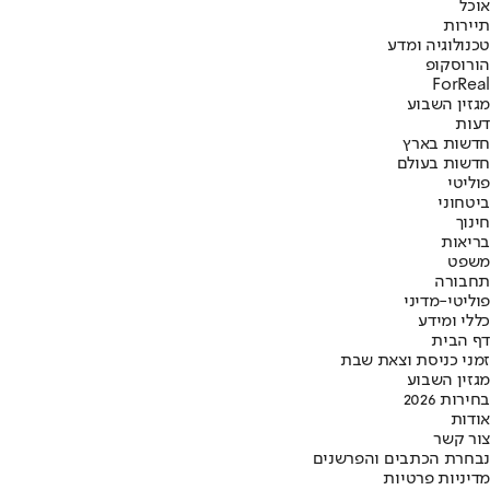
אוכל
תיירות
טכנולוגיה ומדע
הורוסקופ
ForReal
מגזין השבוע
דעות
חדשות בארץ
חדשות בעולם
פוליטי
ביטחוני
חינוך
בריאות
משפט
תחבורה
פוליטי-מדיני
כללי ומידע
דף הבית
זמני כניסת וצאת שבת
מגזין השבוע
בחירות 2026
אודות
צור קשר
נבחרת הכתבים והפרשנים
מדיניות פרטיות