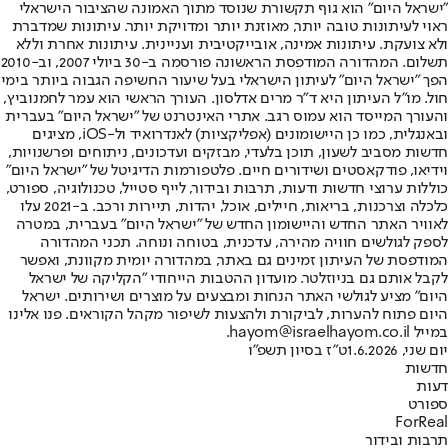
"ישראל היום" הוא גוף תקשורת שנוסד מתוך האמונה שהציבור הישראלי
ראוי לעיתונות טובה יותר, מאוזנת יותר ומדויקת יותר. עיתונות שמדברת
ולא צועקת. עיתונות אמינה, אובייקטיבית ועניינית. עיתונות אחרת וללא
תשלום. המהדורה המודפסת הראשונה פורסמה ב-30 ביולי 2007, וב-2010
הפך "ישראל היום" לעיתון הישראלי בעל שיעור החשיפה הגבוה ביותר בימי
חול. מו"ל העיתון היא ד"ר מרים אדלסון. העורך הראשי הוא עמר לחמנוביץ,
והעורך המייסד הוא עמוס רגב. אתרי האינטרנט של "ישראל היום" בעברית
ובאנגלית, כמו כן היישומונים (אפליקציות) לאנדרואיד ול-iOS, מציגים
חדשות מסביב לשעון, תוכן בלעדי, מבזקים ועדכונים, ניתוחים ופרשנויות,
וידיאו, פודקאסטים ושידורים חיים. פלטפורמות הדיגיטל של "ישראל היום"
כוללות ערוצי חדשות ודעות, תרבות ובידור, לייף סטייל, טכנולוגיה, ספורט,
כלכלה וצרכנות, בריאות, חיילים, אוכל, יהדות, תיירות ורכב. ב-2021 עלו
לאוויר האתר החדש והיישומון החדש של "ישראל היום" בעברית, במטרה
לספק לגולשים חוויה מהירה, עדכנית, בטוחה ונוחה. תכני המהדורה
המודפסת של העיתון זמינים גם באתר, במהדורה יומית מקוונת, ואפשר
לקבל אותם גם בניוזלטר. מועדון ההטבות הייחודי "הקליקה של ישראל
היום" מציע לגולשי האתר הנחות ומבצעים על מוצרים ושירותים. ישראל
היום פתוח להערות, לביקורת ולהצעות לשיפור מקהל הקוראים. פנו אלינו
במייל hayom@israelhayom.co.il.
יום שני, 1.6.2026
ט"ז בסיון תשפ"ו
חדשות
דעות
ספורט
ForReal
תרבות ובידור