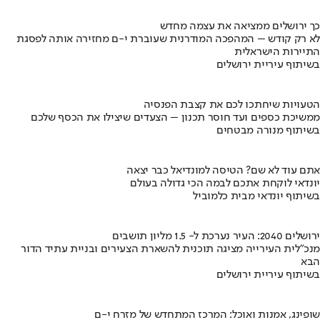
כך ירושלים ממציאה את עצמה מחדש
לא רק קודש – המהפכה המודרנית שעוברת י-ם מחזירה אותה לפסגת
התיירות הישראלית
בשיתוף עיריית ירושלים
הטעויות שיחתכו לכם את קצבת הפנסיה
ממשיכת כספים ועד חוסר תכנון – הצעדים שיצילו את הכסף שלכם
בשיתוף מנורה מבטחים
אתם עוד לא שם? הטיסה למונדיאל כבר יצאה
יונדאי לוקחת אתכם לבמה הכי גדולה בעולם
בשיתוף יונדאי מבית כלמוביל
ירושלים 2040: העיר נערכת ל- 1.5 מליון תושבים
מנכ"לית העירייה מציגה תוכנית להשארת הצעירים ובניית עתיד הדור
הבא
בשיתוף עיריית ירושלים
שופינג, אמנות ואוכל: המרכז המתחדש של מזרח י-ם