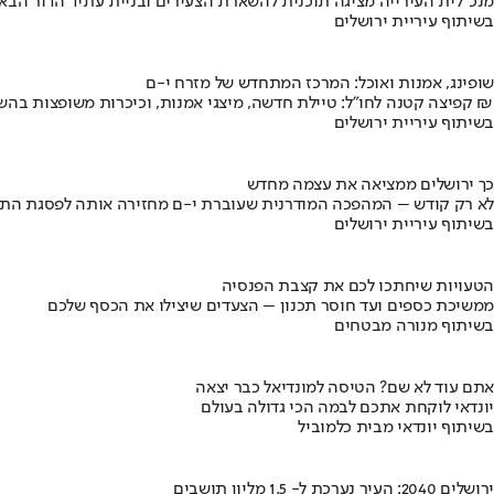
מנכ"לית העירייה מציגה תוכנית להשארת הצעירים ובניית עתיד הדור הבא
בשיתוף עיריית ירושלים
שופינג, אמנות ואוכל: המרכז המתחדש של מזרח י-ם
קפיצה קטנה לחו"ל: טיילת חדשה, מיצגי אמנות, וכיכרות משופצות בהשקעה של 100 מיליון ₪
בשיתוף עיריית ירושלים
כך ירושלים ממציאה את עצמה מחדש
לא רק קודש – המהפכה המודרנית שעוברת י-ם מחזירה אותה לפסגת התי
בשיתוף עיריית ירושלים
הטעויות שיחתכו לכם את קצבת הפנסיה
ממשיכת כספים ועד חוסר תכנון – הצעדים שיצילו את הכסף שלכם
בשיתוף מנורה מבטחים
אתם עוד לא שם? הטיסה למונדיאל כבר יצאה
יונדאי לוקחת אתכם לבמה הכי גדולה בעולם
בשיתוף יונדאי מבית כלמוביל
ירושלים 2040: העיר נערכת ל- 1.5 מליון תושבים