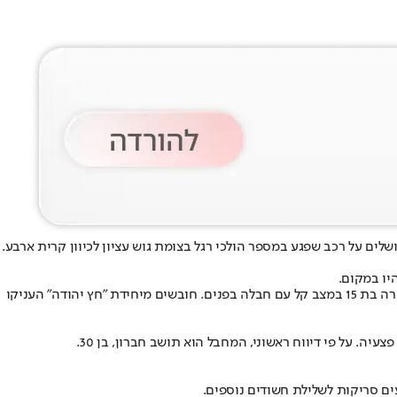
יו במקום.
חובשים ופראמדיקים של מד"א העניקו טיפול רפואי ופינו לבית החולים שערי צדק סך הכל שתי פצועות: נערה בת 17 במצב קשה עם חבלות בגפיים ונערה בת 15 במצב קל עם חבלה בפנים. חובשים מיחידת "חץ יהודה" העניקו
ים סריקות לשלילת חשודים נוספים.