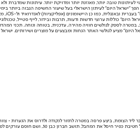
לעיתונות טובה יותר, מאוזנת יותר ומדויקת יותר. עיתונות שמדברת ולא צ
שלום. המהדורה המודפסת הראשונה פורסמה ב-30 ביולי 2007, וב-2010 הפך "ישראל היום" לעיתון הישראלי בעל שי
לחמנוביץ,
ל היום" כוללות ערוצי חדשות ודעות, תרבות ובידור, לייף סטייל, טכנולוגיה
ברית, במטרה לספק לגולשים חוויה מהירה, עדכנית, בטוחה ונוחה. תכני המה
ל היום" מציע לגולשי האתר הנחות ומבצעים על מוצרים ושירותים. ישראל 
ר ליד הצומת, ביצע פרסה במטרה לחזור לנקודה ולדרוס את הנערות • צוותי 