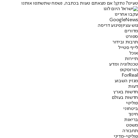
טעינו? נתקן! אם מצאתם טעות בכתבה, נשמח שתשתפו אותנו
עקבו אחרינו
G
o
o
g
l
e
News
גוש עציון
פיגוע דריסה
מדורים
ספורט
תרבות ובידור
לייף סטייל
אוכל
תיירות
טכנולוגיה ומדע
הורוסקופ
ForReal
מגזין השבוע
דעות
חדשות בארץ
חדשות בעולם
פוליטי
ביטחוני
חינוך
בריאות
משפט
תחבורה
פוליטי-מדיני