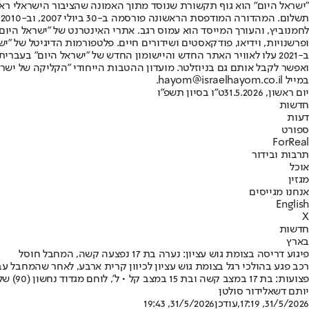
"ישראל היום" הוא גוף תקשורת שנוסד מתוך האמונה שהציבור הישראלי ראוי 
ת
ופרשנויות, וידיאו, פודקאסטים ושידורים חיים. פלטפורמות הדיגיטל של "ישרא
ב-2021 עלו לאוויר האתר החדש והיישומון החדש של "ישראל היום" בע
ואפשר לקבל אותם גם בניוזלטר. מועדון ההטבות הייחודי "הקליקה של ישרא
במייל hayom@israelhayom.co.il.
יום ראשון, 31.5.2026
ט"ו בסיון תשפ"ו
חדשות
דעות
ספורט
ForReal
תרבות ובידור
אוכל
מגזין
אנחנו מגייסים
English
X
חדשות
בארץ
פיגוע דריסה בצומת גוש עציון: נערה בת 17 נפצעה קשה, המחבל חוסל
רכב פגע בהולכי רגל בצומת גוש עציון לכיוון קרית ארבע, לאחר שהמחבל עב
פצועות: בת 17 במצב קשה ובת 15 במצב קל • ל', לוחם מגדוד נחשון (90) של חטיבת כפיר חיסל את המחבל, תושב חברון כבן 30, ושם חוסם עורקים לפצועה - ובכך הציל את חייה
יותם דשא
לידור סולטן
31/5/2026, 17:19
,עודכן
31/5/2026, 19:43