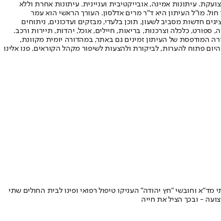
ועקת. עיתונות אמינה, אובייקטיבית ועניינית. עיתונות אחרת וללא
עור החשיפה הגבוה ביותר בימי חול. מו"ל העיתון היא ד"ר מרים אדלסון. העורך הראשי הוא עמר
 והעורך המייסד הוא עמוס רגב. אתרי האינטרנט של "ישראל היום" בעברית ובאנגלית, כמו כן היישומונים (אפליקציות) לאנדרואיד ול-iOS, מציגים חדשות מסביב לשעון, תוכן בלעדי, מבזקים ועדכונים, ניתוחים
, ספורט, כלכלה וצרכנות, בריאות, חיילים, אוכל, יהדות, תיירות ורכב.
דורה המודפסת של העיתון זמינים גם באתר, במהדורה יומית מקוונת,
היום פתוח להערות, לביקורת ולהצעות לשיפור מקהל הקוראים. פנו אלינו
מד"א וחובשי "חץ יהודה" העניקו טיפול רפואי ופינו לבית החולים שתי