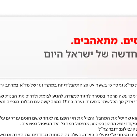
פר הולכי רגל בצומת גוש עציון לכיוון קרית ארבע.
מכן עשה פרסה במטרה לחזור לנקודה, להגיע לצומת ולדרוס את הבנות שה
קודו יוצא הדופן בפיגוע, מחיסול המחבל ועד הטיפול בפצועים.
ן,צילום: דובר צה"ל
ם ממחוז ש"י פועלים בזירה. בשלב זה הכוחות מבודדים את הזירה ומבצע