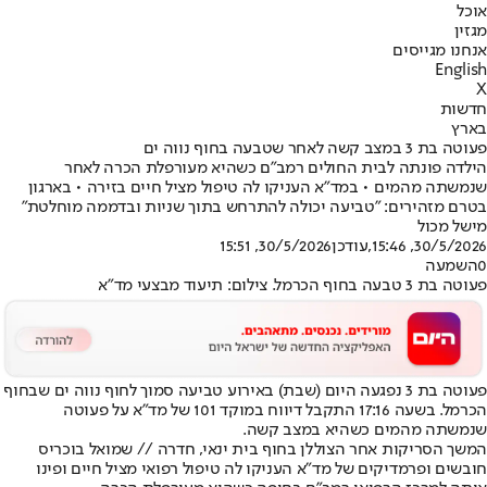
אוכל
מגזין
אנחנו מגייסים
English
X
חדשות
בארץ
פעוטה בת 3 במצב קשה לאחר שטבעה בחוף נווה ים
הילדה פונתה לבית החולים רמב"ם כשהיא מעורפלת הכרה לאחר
שנמשתה מהמים • במד"א העניקו לה טיפול מציל חיים בזירה • בארגון
בטרם מזהירים: "טביעה יכולה להתרחש בתוך שניות ובדממה מוחלטת"
מישל מכול
30/5/2026, 15:46
,עודכן
30/5/2026, 15:51
0
השמעה
פעוטה בת 3 טבעה בחוף הכרמל. צילום: תיעוד מבצעי מד"א
פעוטה בת 3 נפגעה היום (שבת) באירוע טביעה סמוך לחוף נווה ים שבחוף
הכרמל. בשעה 17:16 התקבל דיווח במוקד 101 של מד"א על פעוטה
שנמשתה מהמים כשהיא במצב קשה.
המשך הסריקות אחר הצוללן בחוף בית ינאי, חדרה // שמואל בוכריס
חובשים ופרמדיקים של מד"א העניקו לה טיפול רפואי מציל חיים ופינו