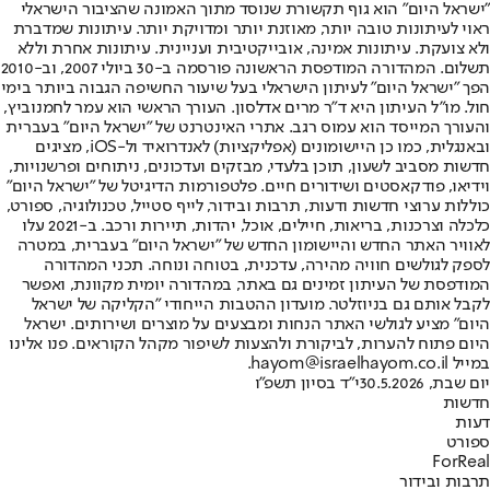
"ישראל היום" הוא גוף תקשורת שנוסד מתוך האמונה שהציבור הישראלי
ראוי לעיתונות טובה יותר, מאוזנת יותר ומדויקת יותר. עיתונות שמדברת
ולא צועקת. עיתונות אמינה, אובייקטיבית ועניינית. עיתונות אחרת וללא
תשלום. המהדורה המודפסת הראשונה פורסמה ב-30 ביולי 2007, וב-2010
הפך "ישראל היום" לעיתון הישראלי בעל שיעור החשיפה הגבוה ביותר בימי
חול. מו"ל העיתון היא ד"ר מרים אדלסון. העורך הראשי הוא עמר לחמנוביץ,
והעורך המייסד הוא עמוס רגב. אתרי האינטרנט של "ישראל היום" בעברית
ובאנגלית, כמו כן היישומונים (אפליקציות) לאנדרואיד ול-iOS, מציגים
חדשות מסביב לשעון, תוכן בלעדי, מבזקים ועדכונים, ניתוחים ופרשנויות,
וידיאו, פודקאסטים ושידורים חיים. פלטפורמות הדיגיטל של "ישראל היום"
כוללות ערוצי חדשות ודעות, תרבות ובידור, לייף סטייל, טכנולוגיה, ספורט,
כלכלה וצרכנות, בריאות, חיילים, אוכל, יהדות, תיירות ורכב. ב-2021 עלו
לאוויר האתר החדש והיישומון החדש של "ישראל היום" בעברית, במטרה
לספק לגולשים חוויה מהירה, עדכנית, בטוחה ונוחה. תכני המהדורה
המודפסת של העיתון זמינים גם באתר, במהדורה יומית מקוונת, ואפשר
לקבל אותם גם בניוזלטר. מועדון ההטבות הייחודי "הקליקה של ישראל
היום" מציע לגולשי האתר הנחות ומבצעים על מוצרים ושירותים. ישראל
היום פתוח להערות, לביקורת ולהצעות לשיפור מקהל הקוראים. פנו אלינו
במייל hayom@israelhayom.co.il.
יום שבת, 30.5.2026
י"ד בסיון תשפ"ו
חדשות
דעות
ספורט
ForReal
תרבות ובידור