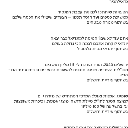
כדאי
להכיר
הטעויות שיחתכו לכם את קצבת הפנסיה
ממשיכת כספים ועד חוסר תכנון – הצעדים שיצילו את הכסף שלכם
בשיתוף מנורה מבטחים
אתם עוד לא שם? הטיסה למונדיאל כבר יצאה
יונדאי לוקחת אתכם לבמה הכי גדולה בעולם
בשיתוף יונדאי מבית כלמוביל
ירושלים 2040: העיר נערכת ל- 1.5 מליון תושבים
מנכ"לית העירייה מציגה תוכנית להשארת הצעירים ובניית עתיד הדור
הבא
בשיתוף עיריית ירושלים
שופינג, אמנות ואוכל: המרכז המתחדש של מזרח י-ם
קפיצה קטנה לחו"ל: טיילת חדשה, מיצגי אמנות, וכיכרות משופצות
בהשקעה של 100 מיליון ₪
בשיתוף עיריית ירושלים
כך ירושלים ממציאה את עצמה מחדש