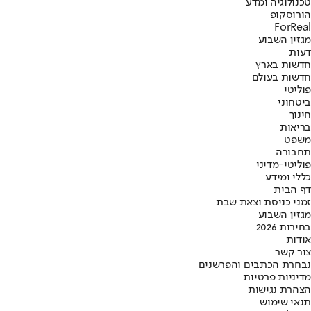
טכנולוגיה ומדע
הורוסקופ
ForReal
מגזין השבוע
דעות
חדשות בארץ
חדשות בעולם
פוליטי
ביטחוני
חינוך
בריאות
משפט
תחבורה
פוליטי-מדיני
כללי ומידע
דף הבית
זמני כניסת וצאת שבת
מגזין השבוע
בחירות 2026
אודות
צור קשר
נבחרת הכתבים והפרשנים
מדיניות פרטיות
הצהרת נגישות
תנאי שימוש