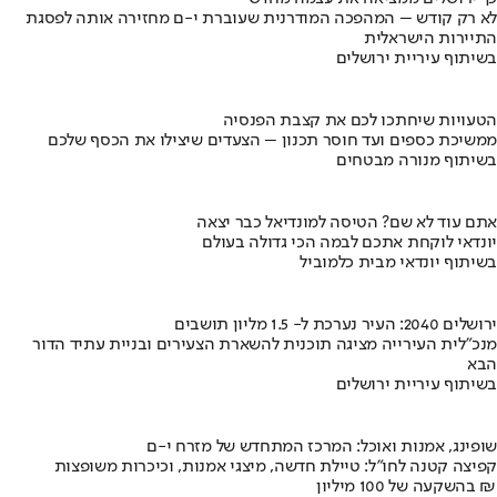
לא רק קודש – המהפכה המודרנית שעוברת י-ם מחזירה אותה לפסגת
התיירות הישראלית
בשיתוף עיריית ירושלים
הטעויות שיחתכו לכם את קצבת הפנסיה
ממשיכת כספים ועד חוסר תכנון – הצעדים שיצילו את הכסף שלכם
בשיתוף מנורה מבטחים
אתם עוד לא שם? הטיסה למונדיאל כבר יצאה
יונדאי לוקחת אתכם לבמה הכי גדולה בעולם
בשיתוף יונדאי מבית כלמוביל
ירושלים 2040: העיר נערכת ל- 1.5 מליון תושבים
מנכ"לית העירייה מציגה תוכנית להשארת הצעירים ובניית עתיד הדור
הבא
בשיתוף עיריית ירושלים
שופינג, אמנות ואוכל: המרכז המתחדש של מזרח י-ם
קפיצה קטנה לחו"ל: טיילת חדשה, מיצגי אמנות, וכיכרות משופצות
בהשקעה של 100 מיליון ₪