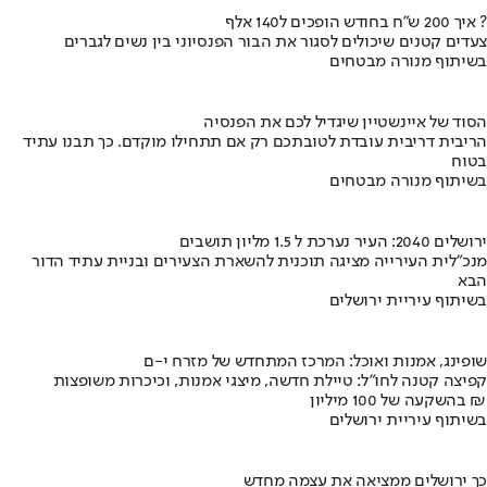
איך 200 ש"ח בחודש הופכים ל140 אלף ?
צעדים קטנים שיכולים לסגור את הבור הפנסיוני בין נשים לגברים
בשיתוף מנורה מבטחים
הסוד של איינשטיין שיגדיל לכם את הפנסיה
הריבית דריבית עובדת לטובתכם רק אם תתחילו מוקדם. כך תבנו עתיד
בטוח
בשיתוף מנורה מבטחים
ירושלים 2040: העיר נערכת ל 1.5 מליון תושבים
מנכ"לית העירייה מציגה תוכנית להשארת הצעירים ובניית עתיד הדור
הבא
בשיתוף עיריית ירושלים
שופינג, אמנות ואוכל: המרכז המתחדש של מזרח י-ם
קפיצה קטנה לחו"ל: טיילת חדשה, מיצגי אמנות, וכיכרות משופצות
בהשקעה של 100 מיליון ₪
בשיתוף עיריית ירושלים
כך ירושלים ממציאה את עצמה מחדש