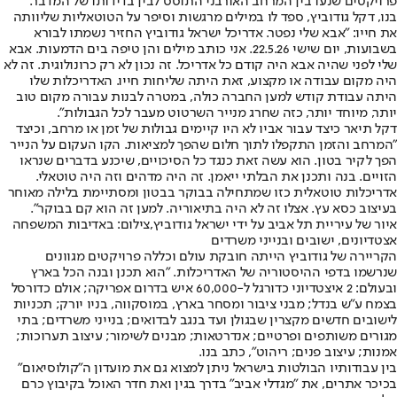
פרויקטים שנעו בין המרחב האורבני התוסס לבין בדידותו של המדבר.
בנו, דקל גודוביץ, ספד לו במילים מרגשות וסיפר על הטוטאליות שליוותה
את חייו: "אבא שלי נפטר. אדריכל ישראל גודוביץ החזיר נשמתו לבורא
בשבועות, יום שישי 22.5.26. אני כותב מילים והן טיפה בים הדמעות. אבא
שלי לפני שהיה אבא היה קודם כל אדריכל. זה נכון לא רק כרונולוגית. זה לא
היה מקום עבודה או מקצוע, זאת היתה שליחות חייו. האדריכלות שלו
היתה עבודת קודש למען החברה כולה, במטרה לבנות עבורה מקום טוב
יותר, מיוחד יותר, כזה שחרג מנייר השרטוט מעבר לכל הגבולות".
דקל תיאר כיצד עבור אביו לא היו קיימים גבולות של זמן או מרחב, וכיצד
"המרחב והזמן התקפלו לתוך חלום שהפך למציאות. הקו העקום על הנייר
הפך לקיר בטון. הוא עשה זאת כנגד כל הסיכויים, שיכנע בדברים שנראו
הזויים. בנה ותכנן את הבלתי ייאמן. זה היה מדהים וזה היה טוטאלי.
אדריכלות טוטאלית כזו שמתחילה בבוקר בבטון ומסתיימת בלילה מאוחר
בעיצוב כסא עץ. אצלו זה לא היה בתיאוריה. למען זה הוא קם בבוקר".
איור של עיריית תל אביב על ידי ישראל גודוביץ,צילום: באדיבות המשפחה
אצטדיונים, ישובים ובנייני משרדים
הקריירה של גודוביץ הייתה חובקת עולם וכללה פרויקטים מגוונים
שנרשמו בדפי ההיסטוריה של האדריכלות. "הוא תכנן ובנה הכל בארץ
ובעולם: 2 איצטדיוני כדורגל ל-60,000 איש בדרום אפריקה; אולם כדורסל
בצמח ע״ש בנדל; מבני ציבור ומסחר בארץ, במוסקווה, בניו יורק; תכניות
לישובים חדשים מקצרין שבגולן ועד בנגב לבדואים; בנייני משרדים; בתי
מגורים משותפים ופרטיים; אנדרטאות; מבנים לשימור; עיצוב תערוכות;
אמנות; עיצוב פנים; ריהוט", כתב בנו.
בין עבודותיו הבולטות בישראל ניתן למצוא גם את מועדון ה"קולוסיאום"
בכיכר אתרים, את "מגדלי אביב" בדרך בגין ואת חדר האוכל בקיבוץ כרם