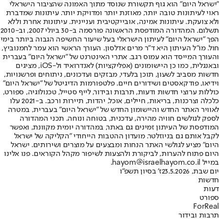
"ישראל היום" הוא גוף תקשורת שנוסד מתוך האמונה שהציבור הישראלי
ראוי לעיתונות טובה יותר, מאוזנת יותר ומדויקת יותר. עיתונות שמדברת
ולא צועקת. עיתונות אמינה, אובייקטיבית ועניינית. עיתונות אחרת וללא
תשלום. המהדורה המודפסת הראשונה פורסמה ב-30 ביולי 2007, וב-2010
הפך "ישראל היום" לעיתון הישראלי בעל שיעור החשיפה הגבוה ביותר בימי
חול. מו"ל העיתון היא ד"ר מרים אדלסון. העורך הראשי הוא עמר לחמנוביץ,
והעורך המייסד הוא עמוס רגב. אתרי האינטרנט של "ישראל היום" בעברית
ובאנגלית, כמו כן היישומונים (אפליקציות) לאנדרואיד ול-iOS, מציגים
חדשות מסביב לשעון, תוכן בלעדי, מבזקים ועדכונים, ניתוחים ופרשנויות,
וידיאו, פודקאסטים ושידורים חיים. פלטפורמות הדיגיטל של "ישראל היום"
כוללות ערוצי חדשות ודעות, תרבות ובידור, לייף סטייל, טכנולוגיה, ספורט,
כלכלה וצרכנות, בריאות, חיילים, אוכל, יהדות, תיירות ורכב. ב-2021 עלו
לאוויר האתר החדש והיישומון החדש של "ישראל היום" בעברית, במטרה
לספק לגולשים חוויה מהירה, עדכנית, בטוחה ונוחה. תכני המהדורה
המודפסת של העיתון זמינים גם באתר, במהדורה יומית מקוונת, ואפשר
לקבל אותם גם בניוזלטר. מועדון ההטבות הייחודי "הקליקה של ישראל
היום" מציע לגולשי האתר הנחות ומבצעים על מוצרים ושירותים. ישראל
היום פתוח להערות, לביקורת ולהצעות לשיפור מקהל הקוראים. פנו אלינו
במייל hayom@israelhayom.co.il.
יום שבת, 23.5.2026
ז' בסיון תשפ"ו
חדשות
דעות
ספורט
ForReal
תרבות ובידור