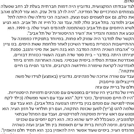
שלום.
לצד עבודתו המקצועית, גודוביץ היה דמות חברתית בעלת לב רחב שפעלה
בצמתים המרכזיים של המדינה. "היה לו לב גדול. ענק. הוא עזר לכולם ואהב
את כולם, גם אם לפעמים כעס וצעק. האהבה הכי גדולה שלו היתה לתל
אביב ולמדבר. בתל אביב נולד, למד, עבד וגר. כל חייו זה תל אביב. הוא הגיע
לשיא היחסים עם תל אביב כשהתמנה למהנדס העיר שלה ב-1999. הוא
טבע את המונח והגדיר את ‘העיר ההיסטורית׳ של תל אביב".
הקשר שלו למדבר היה עמוק לא פחות, במיוחד בתפקידו כממונה על
ההתיישבות הכפרית במשרד השיכון לאחר מלחמת ששת הימים. בנו ציין
כי "אהבתו השניה היתה המדבר. הוא בנה וישב את סיני והנגב. פסגת
יצירתו היתה במדבר - בית ספר שדה חצבה העשוי ככוורת דבורים,
ואנדרטת אוגדת הפלדה בימית שבסיני. בשנה האחרונה חזרנו ביחד
לאנדרטה לקראת שימורה וחידושה הקרובים, והדבר הפיח בו חיים
ותקווה".
עבד עם שורה ארוכה של מנהיגים. גודוביץ (באמצע) לצידו של משה
דיין,צילום: פייסבוק
חלם על ברית עם עזה
חייו של גודוביץ היו שזורים במפגשים עם מנהיגים ודמויות היסטוריות.
"היו לו חיים מטורפים", נזכר דקל. "הוא עבד עם ראשי ממשלה (כילד לקח
אותי לפגישה עם מנחם בגין בדירתו הצנועה בתל אביב). הוא עבד עם
שלמה להט (צ׳יץ׳) למען שכונת התקווה, ועם רון חולדאי על חזון העיר. הוא
נפגש עם ראש עירית מוסקווה לפרויקטים, ועבד עם המרגל שבתאי
קלמנוביץ, כשבכלל לא ידעו שהוא כזה. הוא רקם יחסים עם שכנינו
הערבים, וניסה לכרות ברית ערים תאומות בין תל אביב ועזה כשהיה
מהנדס העיר, בימים שעוד אפשר היה להאמין בכך. הוא תמיד חלם והאמין".