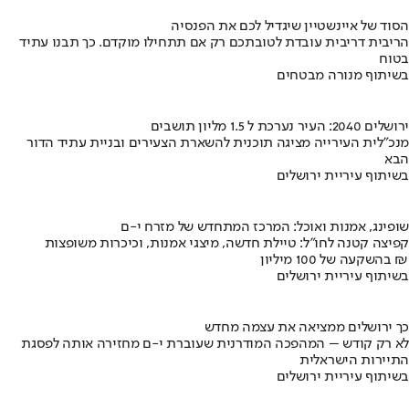
הסוד של איינשטיין שיגדיל לכם את הפנסיה
הריבית דריבית עובדת לטובתכם רק אם תתחילו מוקדם. כך תבנו עתיד
בטוח
בשיתוף מנורה מבטחים
ירושלים 2040: העיר נערכת ל 1.5 מליון תושבים
מנכ"לית העירייה מציגה תוכנית להשארת הצעירים ובניית עתיד הדור
הבא
בשיתוף עיריית ירושלים
שופינג, אמנות ואוכל: המרכז המתחדש של מזרח י-ם
קפיצה קטנה לחו"ל: טיילת חדשה, מיצגי אמנות, וכיכרות משופצות
בהשקעה של 100 מיליון ₪
בשיתוף עיריית ירושלים
כך ירושלים ממציאה את עצמה מחדש
לא רק קודש – המהפכה המודרנית שעוברת י-ם מחזירה אותה לפסגת
התיירות הישראלית
בשיתוף עיריית ירושלים