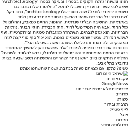
חזונו ומשנתו נותרו חקוקים בספריו, ובעיקר בספרו "Architecturology"
שיצא לפני עשורים ועדיין נחשב לרלוונטי. "החלומות שלו נכתבו כבר
כשסיים לימודיו לפני 70 שנה בספר שלו architecturology", כתב דקל.
"שם נכתבו כל הדברים שיהיו בהמשך, והספר מסתבר עדיין נלמד
באקדמיות. החשיבה הבלתי שגרתית, ההומור, החיים כמאבק, והחלום אל
מול החוק. אבא היה תמיד מעל לחוק. חוק הכבידה, חוקי הבניה, נורמות
חברתיות. הוא נסק לגבהים, השתחרר ממגבלות טכניות ובירוקרטיות, ועף
לשמש הגדולה. עכשיו שהוא בשמיים באמת, הוא יכול סוף סוף קצת לנוח
ממאבקים, ולהתאחד עם כל אלה שאהב ועשה בשבילם הכל".
בנו סיכם את דבריו בפנייה לציבור: "אלה שנשארו כאן להמשיך להתמודד
בבעיות החיים היומיומיות והטריויאליות סילחו לו, ובואו להלוויה ולשבעה".
ההלוויה תתקיים ביום ראשון אחר הצהריים והמשפחה תשב שבעה בבית
גודוביץ בתל אביב.
טעינו? נתקן! אם מצאתם טעות בכתבה, נשמח שתשתפו אותנו
עקבו אחרינו
G
o
o
g
l
e
News
אדריכלות
תל אביב
תל אביב יפו
מדורים
ספורט
תרבות ובידור
לייף סטייל
אוכל
תיירות
טכנולוגיה ומדע