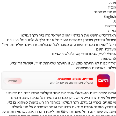
אוכל
מגזין
אנחנו מגייסים
English
X
חדשות
בארץ
האדריכל שחיפש את הבלתי ייאמן: ישראל גודוביץ הלך לעולמו
ישראל גודוביץ שכיהן כמהנדס העיר תל אביב הלך לעולמו בגיל 92 • בנו
דקל: "הוא חרג מנייר השרטוט מעבר לכל הגבולות, זו הייתה שליחות חייו"
מערכת היום
23/5/2026, 07:42
,עודכן
23/5/2026, 07:42
0
השמעה
"אדריכלות לא הייתה מקצוע, זו הייתה שליחות חייו". ישראל גודוביץ.
צילום: באדיבות המשפחה
עולם האדריכלות הישראלי איבד את אחד הקולות המקוריים בתולדותיו.
ישראל מאיר גודוביץ, מי שכיהן כמהנדס העיר תל אביב ועיצב מבנים
איקוניים בארץ ובעולם, הלך לעולמו במהלך חג השבועות כשהוא בן 92.
גודוביץ הותיר אחריו מורשת תכנונית ענפה שנפרסה על פני למעלה
משבעה עשורים, החל משנות ה-50 ועד לימיו האחרונים, כשהוא חתום על