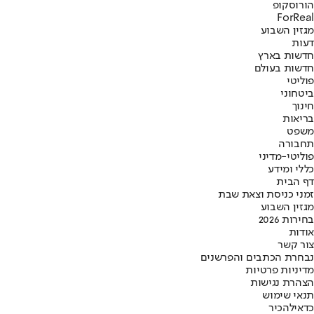
הורוסקופ
ForReal
מגזין השבוע
דעות
חדשות בארץ
חדשות בעולם
פוליטי
ביטחוני
חינוך
בריאות
משפט
תחבורה
פוליטי-מדיני
כללי ומידע
דף הבית
זמני כניסת וצאת שבת
מגזין השבוע
בחירות 2026
אודות
צור קשר
נבחרת הכתבים והפרשנים
מדיניות פרטיות
הצהרת נגישות
תנאי שימוש
כדאי
להכיר