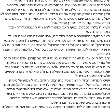
"מה שמפתיע הוא שבאופן כללי לא היה ידוע על מתחים חריגים או
סכסוכים משמעותיים במועצה. לפחות ממה שנראה כלפי חוץ, הדברים
בכפר התנהלו בצורה רגילה. עד לרגע זה גם לא ברור מהו הרקע לאירוע,
ולכן מוקדם להסיק מסקנות.אם יש חילוקי דעות או אינטרסים, שום דבר לא
יכול להצדיק מצב שבו מנסים לחסל ראש רשות מקומית. אין בעולם שום
סיבה שמצדיקה ירי או ניסיון התנקשות".
מציאות בלתי נסבלת. עפיף חאג׳, מועמד לראשות מועצת ג'דידה-מכר
בעבר,צילום: ללא
חאג' הוסיף: "המשטרה פתחה בחקירה, אבל השאלה היא איפה היו כל
הגורמים האחראים עוד קודם לכן. איפה הייתה המשטרה? איפה היו גופי
המודיעין? מי אמור להגן על נבחרי הציבור? גם עליי ירו בעבר, ועד היום לא
ידוע מי אחראי לכך. התחושה היא שיש כשל בטיפול באלימות כלפי החברה
הערבית.
"הבעיה היא שכיום העבריין מרגיש בטוח יותר מהקורבן. אדם מגיע רכוב
על קורקינט, מבצע ירי ולא חושש מההשלכות. זה הדבר שמדאיג באמת.
היום הבעיה כבר איננה רק מי ירה, אלא שאנחנו לא יודעים מי האויב ומי
עומד מאחורי ניסיונות הפגיעה. השאלה הגדולה היא לא מה קרה עכשיו,
אלא מי יהיה הבא בתור״.
נשיא המדינה יצחק הרצוג מסר בתגובה: ״הזדעזעתי לשמוע על ניסיון
הרצח הלילה של ראש המועצה המקומית ג׳דיידה מכר, סוהיל מלחם, וסגנו
עביד עביד. מדובר באירוע חמור ומטלטל, שמצטרף לגל האלימות הבלתי
נסבל שפוגע בחברה הערבית וגובה קורבנות רבים, כמעט מידי יום ביומו.
איום אסטרטגי על מדינת ישראל המצטרף לתופעות של אלימות קשה
וחמורה בחלקים שונים של החברה שלנו.
שוחחתי עם סוהיל לפני מספר חודשים על האיומים שהוא ועמיתיו פועלים