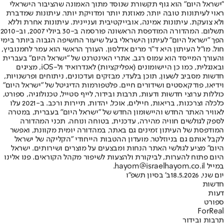
"ישראל היום" הוא גוף תקשורת שנוסד מתוך האמונה שהציבור הישראלי
ראוי לעיתונות טובה יותר, מאוזנת יותר ומדויקת יותר. עיתונות שמדברת
ולא צועקת. עיתונות אמינה, אובייקטיבית ועניינית. עיתונות אחרת וללא
תשלום. המהדורה המודפסת הראשונה פורסמה ב-30 ביולי 2007, וב-2010
הפך "ישראל היום" לעיתון הישראלי בעל שיעור החשיפה הגבוה ביותר בימי
חול. מו"ל העיתון היא ד"ר מרים אדלסון. העורך הראשי הוא עמר לחמנוביץ,
והעורך המייסד הוא עמוס רגב. אתרי האינטרנט של "ישראל היום" בעברית
ובאנגלית, כמו כן היישומונים (אפליקציות) לאנדרואיד ול-iOS, מציגים
חדשות מסביב לשעון, תוכן בלעדי, מבזקים ועדכונים, ניתוחים ופרשנויות,
וידיאו, פודקאסטים ושידורים חיים. פלטפורמות הדיגיטל של "ישראל היום"
כוללות ערוצי חדשות ודעות, תרבות ובידור, לייף סטייל, טכנולוגיה, ספורט,
כלכלה וצרכנות, בריאות, חיילים, אוכל, יהדות, תיירות ורכב. ב-2021 עלו
לאוויר האתר החדש והיישומון החדש של "ישראל היום" בעברית, במטרה
לספק לגולשים חוויה מהירה, עדכנית, בטוחה ונוחה. תכני המהדורה
המודפסת של העיתון זמינים גם באתר, במהדורה יומית מקוונת, ואפשר
לקבל אותם גם בניוזלטר. מועדון ההטבות הייחודי "הקליקה של ישראל
היום" מציע לגולשי האתר הנחות ומבצעים על מוצרים ושירותים. ישראל
היום פתוח להערות, לביקורת ולהצעות לשיפור מקהל הקוראים. פנו אלינו
במייל hayom@israelhayom.co.il.
יום שני, 18.5.2026
ב' בסיון תשפ"ו
חדשות
דעות
ספורט
ForReal
תרבות ובידור