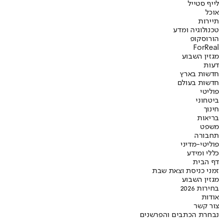
לייף סטייל
אוכל
תיירות
טכנולוגיה ומדע
הורוסקופ
ForReal
מגזין השבוע
דעות
חדשות בארץ
חדשות בעולם
פוליטי
ביטחוני
חינוך
בריאות
משפט
תחבורה
פוליטי-מדיני
כללי ומידע
דף הבית
זמני כניסת וצאת שבת
מגזין השבוע
בחירות 2026
אודות
צור קשר
נבחרת הכתבים והפרשנים