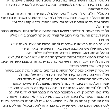
המשטרה עצרה חשוד במעורבות בירי, תושב הכפר בשנות ה-20 לחייו.
בסיום החקירה ובהתאם לממצאים תבקש המשטרה להאריך את מעצרו
בבית המשפט.
המפכ"ל , רנ"צ דני לוי, אמר: "המסר שלנו לכל פורעי החוק הוא חד וברור,
אנחנו נפעל ביד קשה ובנחישות מול כל מי שיבחר לפגוע באזרחים ובנבחרי
ציבור, ומול כל מי שינסה לאיים על שלטון החוק בכל מקום ובכל זמן
שיידרש".
על פי עדי ראייה, מיד לאחר שיצאו ראש המועצה מלחם וסגנו מאירוע בכפר,
הגיע לעברם החשוד בירי רכוב על קורקינט ופתח לעברם בירי ונמלט
מהזירה.
זו אינה הפעם הראשונה שמנסים לפגוע בראש המועצה. בשנת 2019
מאבטחו של ראש המועצה נפצע באורח קשה עקב אירוע ירי.
סוהיל מלחם, ראש מועצת ג׳דיידה-מכר,צילום: צילום יחצ.
מהמרכז הרפואי לגליל נמסר: ״במהלך הלילה הגיעו שני פצועי ירי, ראש
מועצת ג׳דידה-מכר וסגנו. ראש המועצה עדיין בניתוח, מצבו קשה אך יציב.
הסגן מאושפז במצב בינוני״.
ממשטרת ישראל נמסר: ״כל הכיוונים נבדקים. בתום הערכת מצב בשטח,
ממ"ז חוף הטיל את החקירה על היחידה המרכזית של המחוז".
המצוד אחר החשודים נמשך. זירת ניסיון ההתנקשות,צילום: ללא
עפיף חאג׳, שהיה בעבר מועמד לראשות מועצת ג׳דידה-מכר, מספר
ל"היום": "האמת היא שהכתובת הייתה על הקיר. זה לא משהו חדש או
בלתי צפוי לחלוטין. ראש המועצה כבר היה בעבר יעד לאירועי ירי, וגם
המאבטח האישי שלו בעבר נפצע קשה מירי. לכן זו לא הפעם הראשונה
שבה יש ניסיון לפגוע בו, ולצערי החשש הוא שגם לא תהיה האחרונה. ראינו
לפני תקופה שגם את ראש עיריית עראבה ניסו לחסל ובמזל הוא לא נרצח.