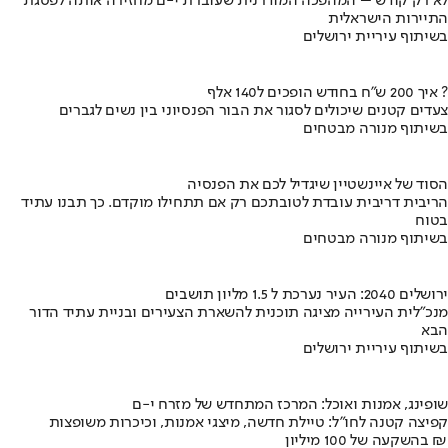
לא רק קודש – המהפכה המודרנית שעוברת י-ם מחזירה אותה לפסגת
התיירות הישראלית
בשיתוף עיריית ירושלים
איך 200 ש"ח בחודש הופכים ל140 אלף ?
צעדים קטנים שיכולים לסגור את הבור הפנסיוני בין נשים לגברים
בשיתוף מנורה מבטחים
הסוד של איינשטיין שיגדיל לכם את הפנסיה
הריבית דריבית עובדת לטובתכם רק אם תתחילו מוקדם. כך תבנו עתיד
בטוח
בשיתוף מנורה מבטחים
ירושלים 2040: העיר נערכת ל 1.5 מליון תושבים
מנכ"לית העירייה מציגה תוכנית להשארת הצעירים ובניית עתיד הדור
הבא
בשיתוף עיריית ירושלים
שופינג, אמנות ואוכל: המרכז המתחדש של מזרח י-ם
קפיצה קטנה לחו"ל: טיילת חדשה, מיצגי אמנות, וכיכרות משופצות
בהשקעה של 100 מיליון ₪