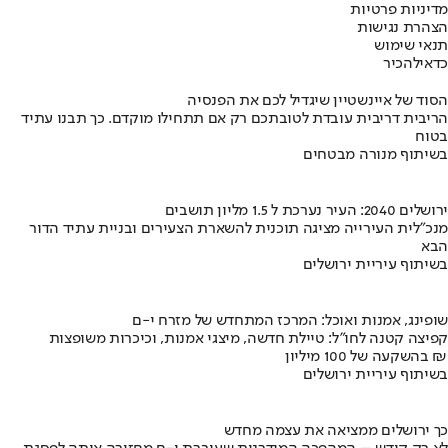
מדיניות פרטיות
הצהרת נגישות
תנאי שימוש
כדאי
להכיר
הסוד של איינשטיין שיגדיל לכם את הפנסיה
הריבית דריבית עובדת לטובתכם רק אם תתחילו מוקדם. כך תבנו עתיד
בטוח
בשיתוף מנורה מבטחים
ירושלים 2040: העיר נערכת ל 1.5 מליון תושבים
מנכ"לית העירייה מציגה תוכנית להשארת הצעירים ובניית עתיד הדור
הבא
בשיתוף עיריית ירושלים
שופינג, אמנות ואוכל: המרכז המתחדש של מזרח י-ם
קפיצה קטנה לחו"ל: טיילת חדשה, מיצגי אמנות, וכיכרות משופצות
בהשקעה של 100 מיליון ₪
בשיתוף עיריית ירושלים
כך ירושלים ממציאה את עצמה מחדש