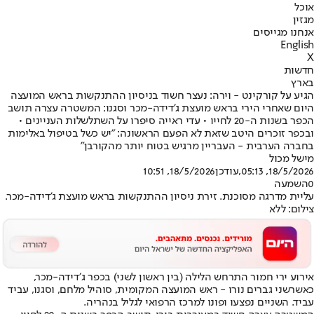
אוכל
מגזין
אנחנו מגייסים
English
X
חדשות
בארץ
הגיע על קורקינט - וירה: נעצר חשוד בניסיון ההתנקשות בראש המועצה
היום שאחרי הירי בראש מועצת ג'דידה-מכר וסגנו: המשטרה עצרה תושב
הכפר בשנות ה-20 לחייו • עדי ראייה סיפרו על השתלשלות העניינים •
ובכפר זוכרים היטב שזאת לא הפעם הראשונה: "יש כשל בטיפול באלימות
בחברה הערבית - העבריין מרגיש בטוח יותר מהקורבן"
מישל מכול
18/5/2026, 05:13
,עודכן
18/5/2026, 10:51
0
השמעה
עליית מדרגה מסוכנת. זירת ניסיון ההתנקשות בראש מועצת ג'דידה-מכר.
צילום: ללא
אירוע ירי חמור התרחש הלילה (בין ראשון לשני) בכפר ג׳דידה-מכר,
כאשר
שני גברים נורו - ראש המועצה המקומית, סוהיל מלחם, וסגנו, עביד
עבי
ד. השניים נפצעו ופונו למרכז הרפואי לגליל בנהריה.