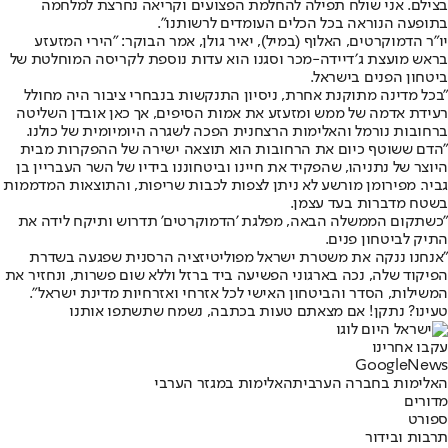
בצילם. אני שולח תפילה להחלמת הפצועים וקריאה נחרצת למלחמה
בתופעה הנוראה בכל הכלים העומדים לרשותנו״.
יו״ר הדמוקרטים, האלוף (במיל), יאיר גולן, אמר הבוקר: "הירי המזעזע
בראש מועצת ג׳דיידה-מכר וסגנו הוא עדות נוספת לקריסה המוחלטת של
ביטחון הפנים בישראל.
‏"בכל מדינה מתוקנת אחרת, ניסיון התנקשות בנבחרי ציבור היה מחולל
רעידת אדמה של ממש ומזעזע את אמות הסיפים, אך כאן אובדן השליטה
ברחובות נורמל והאלימות הרצחנית הפכה לשגרה היומיומית של כולנו.
‏"הדם ששוטף כיום את הרחובות הוא תוצאה ישירה של ההפקרות מבית
היוצר של נתניהו, שהפקיד את חיינו וביטחוננו בידיו של השר העבריין בן
גביר. מפירומן מורשע לא ניתן לצפות לכבות שריפות, והתוצאות המדממות
בשטח מדברות בעד עצמן.
‏"כשתקום הממשלה הבאה, מפלגת 'הדמוקרטים' תדרוש ותיקח לידה את
התיק לביטחון פנים.
‏"אנחנו ננקה את משטרת ישראל מפוליטיזציה הרסנית שפגעה בשדרת
הפיקוד שלה, נכה בארגוני הפשיעה ביד ברזל וללא שום פשרות, ונחזיר את
המשילות, הסדר והביטחון האישי לכל אזרחי ואזרחיות מדינת ישראל".
טעינו? נתקן! אם מצאתם טעות בכתבה, נשמח שתשתפו אותנו
עקבו אחרינו
G
o
o
g
l
e
News
האלימות בחברה הערבית
האלימות במגזר הערבי
מדורים
ספורט
תרבות ובידור