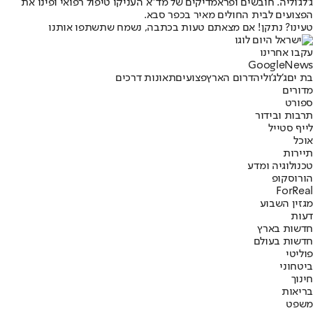
ג'לג'וליה. חובשים ופראמדיקים של מד"א העניקו טיפול רפואי ופינו את
הפצועים לבית החולים מאיר בכפר סבא.
טעינו? נתקן! אם מצאתם טעות בכתבה, נשמח שתשתפו אותנו
עקבו אחרינו
G
o
o
g
l
e
News
בת ים
ג'לג'וליה
דרום הארץ
פצועים
תאונות דרכים
מדורים
ספורט
תרבות ובידור
לייף סטייל
אוכל
תיירות
טכנולוגיה ומדע
הורוסקופ
ForReal
מגזין השבוע
דעות
חדשות בארץ
חדשות בעולם
פוליטי
ביטחוני
חינוך
בריאות
משפט