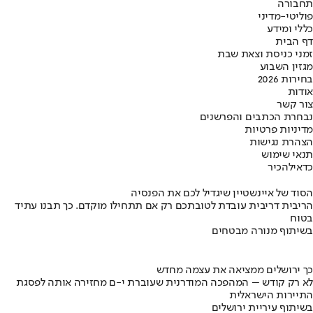
תחבורה
פוליטי-מדיני
כללי ומידע
דף הבית
זמני כניסת וצאת שבת
מגזין השבוע
בחירות 2026
אודות
צור קשר
נבחרת הכתבים והפרשנים
מדיניות פרטיות
הצהרת נגישות
תנאי שימוש
כדאי
להכיר
הסוד של איינשטיין שיגדיל לכם את הפנסיה
הריבית דריבית עובדת לטובתכם רק אם תתחילו מוקדם. כך תבנו עתיד
בטוח
בשיתוף מנורה מבטחים
כך ירושלים ממציאה את עצמה מחדש
לא רק קודש – המהפכה המודרנית שעוברת י-ם מחזירה אותה לפסגת
התיירות הישראלית
בשיתוף עיריית ירושלים