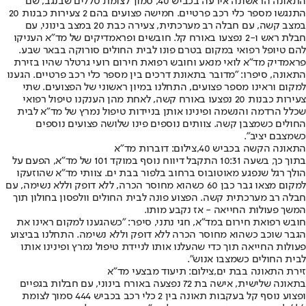
התאונה הראשונה אירעה בכביש 40, סמוך לצומת טללים שבנגב, שם
התנגשו מספר כלי רכב פרטיים. חמישה פצועים בהם 2 צעירות כבנות 20
במצב קשה, עם חבלה רב מערכתית, צעירה כבת 20 במצב בינוני, עם
חבלת ראש ו-2 נפצעו באורח קל. חובשים ופראמדיקים של מד"א העניקו
להם טיופל רפואי במקום בטרם פונו לבית החולים סורוקה בבאר שבע.
פראמדיק מד"א לואי מנאע וחובש רפואת חירום רועי גרטלר שהיו בזירת
התאונה, סיפרו: "מדובר בתאונת דרכים בין מספר כלי רכב פרטיים. הגענו
למקום וראינו מספר פצועים, התחלנו במיון ראשוני של הפצועים. שתי
צעירות כבנות 20 נפצעו באורח קשה, לאחת מהן הענקנו טיפול רפואי
שכלל הרדמה והנשמה ופינינו אותן בניידות טיפול נמרץ של מד"א לבית
החולים כשמצבן קשה. צוותים נוספים פינו שלושה פצועים נוספים
כשמצבם יציב".
התאונה הקשה בכביש 40,צילום: דוברות מד"א
בתוך כך, בשעה 10:31 התקבל דיווח נוסף במוקד 101 של מד"א, הפעם על
הולך רגל שנפגע מאוטובוס ברחוב בלפור בבת ים. צוותי מד"א שהוזעקו
למקום מצאו גבר כבן 60 כשהוא מחוסר הכרה, ללא דופק וללא נשימה, עם
חבלה רב מערכתית קשה. הפצוע פונה לבית החולים וולפסון בחולון תוך
המשך פעולות החייאה - אז נקבע מותו.
חובש רפואת חירום במד"א, חגי נתני, סיפר: "כשהגענו למקום ראינו את
הגבר שוכב כשהוא מחוסר הכרה ללא דופק וללא נשימה. התחלנו בביצוע
פעולות החייאה תוך כדי שהעלנו אותו לניידת טיפול נמרץ ופינינו אותו
לבית החולים כשמצבו אנוש".
זירת התאונה בבת ים,צילום: תיעוד מבצעי מד"א
בתאונה שלישית, אישה בת 72 נפצעה באורח בינוני, עם חבלות בגפיים
ופצוע נוסף קל בעקבות תאונה בין 2 כלי רכב בכביש 444 סמוך לצומת