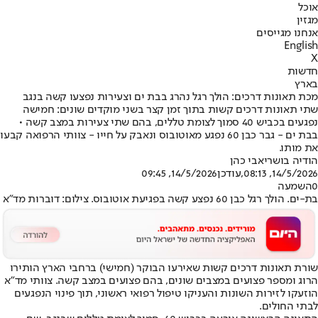
אוכל
מגזין
אנחנו מגייסים
English
X
חדשות
בארץ
מכת תאונות דרכים: הולך רגל נהרג בבת ים וצעירות נפצעו קשה בנגב
שתי תאונות דרכים קשות בתוך זמן קצר בשני מוקדים שונים: חמישה
נפגעים בכביש 40 סמוך לצומת טללים, בהם שתי צעירות במצב קשה •
בבת ים - גבר כבן 60 נפגע מאוטובוס ונאבק על חייו - צוותי הרפואה קבעו
את מותו.
הודיה בושרי
אבי כהן
14/5/2026, 08:13
,עודכן
14/5/2026, 09:45
0
השמעה
בת-ים. הולך רגל כבן 60 נפצע קשה בפגיעת אוטובוס. צילום: דוברות מד"א
שורת תאונות דרכים קשות שאירעו הבוקר (חמישי) ברחבי הארץ הותירו
הרוג ומספר פצועים במצבים שונים, בהם פצועים במצב קשה. צוותי מד"א
הוזעקו לזירות השונות והעניקו טיפול רפואי ראשוני, תוך פינוי הנפגעים
לבתי החולים.