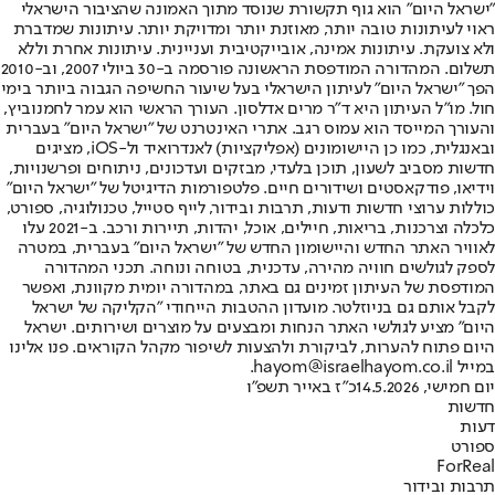
"ישראל היום" הוא גוף תקשורת שנוסד מתוך האמונה שהציבור הישראלי
ראוי לעיתונות טובה יותר, מאוזנת יותר ומדויקת יותר. עיתונות שמדברת
ולא צועקת. עיתונות אמינה, אובייקטיבית ועניינית. עיתונות אחרת וללא
תשלום. המהדורה המודפסת הראשונה פורסמה ב-30 ביולי 2007, וב-2010
הפך "ישראל היום" לעיתון הישראלי בעל שיעור החשיפה הגבוה ביותר בימי
חול. מו"ל העיתון היא ד"ר מרים אדלסון. העורך הראשי הוא עמר לחמנוביץ,
והעורך המייסד הוא עמוס רגב. אתרי האינטרנט של "ישראל היום" בעברית
ובאנגלית, כמו כן היישומונים (אפליקציות) לאנדרואיד ול-iOS, מציגים
חדשות מסביב לשעון, תוכן בלעדי, מבזקים ועדכונים, ניתוחים ופרשנויות,
וידיאו, פודקאסטים ושידורים חיים. פלטפורמות הדיגיטל של "ישראל היום"
כוללות ערוצי חדשות ודעות, תרבות ובידור, לייף סטייל, טכנולוגיה, ספורט,
כלכלה וצרכנות, בריאות, חיילים, אוכל, יהדות, תיירות ורכב. ב-2021 עלו
לאוויר האתר החדש והיישומון החדש של "ישראל היום" בעברית, במטרה
לספק לגולשים חוויה מהירה, עדכנית, בטוחה ונוחה. תכני המהדורה
המודפסת של העיתון זמינים גם באתר, במהדורה יומית מקוונת, ואפשר
לקבל אותם גם בניוזלטר. מועדון ההטבות הייחודי "הקליקה של ישראל
היום" מציע לגולשי האתר הנחות ומבצעים על מוצרים ושירותים. ישראל
היום פתוח להערות, לביקורת ולהצעות לשיפור מקהל הקוראים. פנו אלינו
במייל hayom@israelhayom.co.il.
יום חמישי, 14.5.2026
כ"ז באייר תשפ"ו
חדשות
דעות
ספורט
ForReal
תרבות ובידור