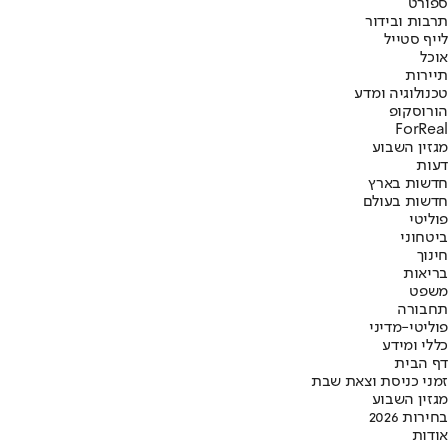
ספורט
תרבות ובידור
לייף סטייל
אוכל
תיירות
טכנולוגיה ומדע
הורוסקופ
ForReal
מגזין השבוע
דעות
חדשות בארץ
חדשות בעולם
פוליטי
ביטחוני
חינוך
בריאות
משפט
תחבורה
פוליטי-מדיני
כללי ומידע
דף הבית
זמני כניסת וצאת שבת
מגזין השבוע
בחירות 2026
אודות