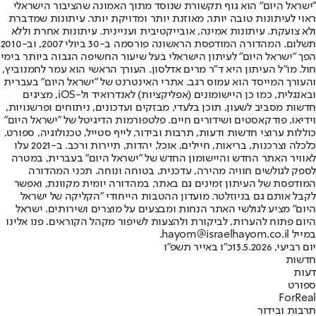
"ישראל היום" הוא גוף תקשורת שנוסד מתוך האמונה שהציבור הישראלי
ראוי לעיתונות טובה יותר, מאוזנת יותר ומדויקת יותר. עיתונות שמדברת
ולא צועקת. עיתונות אמינה, אובייקטיבית ועניינית. עיתונות אחרת וללא
תשלום. המהדורה המודפסת הראשונה פורסמה ב-30 ביולי 2007, וב-2010
הפך "ישראל היום" לעיתון הישראלי בעל שיעור החשיפה הגבוה ביותר בימי
חול. מו"ל העיתון היא ד"ר מרים אדלסון. העורך הראשי הוא עמר לחמנוביץ,
והעורך המייסד הוא עמוס רגב. אתרי האינטרנט של "ישראל היום" בעברית
ובאנגלית, כמו כן היישומונים (אפליקציות) לאנדרואיד ול-iOS, מציגים
חדשות מסביב לשעון, תוכן בלעדי, מבזקים ועדכונים, ניתוחים ופרשנויות,
וידיאו, פודקאסטים ושידורים חיים. פלטפורמות הדיגיטל של "ישראל היום"
כוללות ערוצי חדשות ודעות, תרבות ובידור, לייף סטייל, טכנולוגיה, ספורט,
כלכלה וצרכנות, בריאות, חיילים, אוכל, יהדות, תיירות ורכב. ב-2021 עלו
לאוויר האתר החדש והיישומון החדש של "ישראל היום" בעברית, במטרה
לספק לגולשים חוויה מהירה, עדכנית, בטוחה ונוחה. תכני המהדורה
המודפסת של העיתון זמינים גם באתר, במהדורה יומית מקוונת, ואפשר
לקבל אותם גם בניוזלטר. מועדון ההטבות הייחודי "הקליקה של ישראל
היום" מציע לגולשי האתר הנחות ומבצעים על מוצרים ושירותים. ישראל
היום פתוח להערות, לביקורת ולהצעות לשיפור מקהל הקוראים. פנו אלינו
במייל hayom@israelhayom.co.il.
יום רביעי, 13.5.2026
כ"ו באייר תשפ"ו
חדשות
דעות
ספורט
ForReal
תרבות ובידור