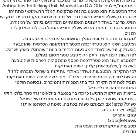
"ברשות העתיקות הדגישו כי מדובר במאבק בינלאומי נגד סחר בלתי חוקי
בעתיקות",צילום: Antiquities Trafficking Unit, Manhattan D.A Offic
אחד המטבעות הוא מטבע ברונזה מתקופת המלך החשמונאי מתתיהו
אנטיגונוס, שעליו מופיע תיאור נדיר של מנורת שבעת הקנים מבית המקדש
השני. מדובר באחד הייצוגים האמנותיים הקדומים ביותר של המנורה,
ובמטבע היהודי היחיד הידוע שעליו מופיע הסמל הזה לצד שולחן לחם
הפנים.
"מטבע ברונזה מתקופת המלך החשמונאי מתתיהו אנטיגונוס",
המטבע השני הוא טטרדרכמה מכסף מהתקופה הפרסית שהוטבעה
באשקלון, ונחשב לאחד המטבעות הנדירים ביותר שהתגלו בארץ ישראל.
לפי רשות העתיקות, קיים רק מטבע נוסף מסוגו בעולם.
"המטבע השני הוא טטרדרכמה מכסף מהתקופה הפרסית שהוטבעה
באשקלון",צילום: איתן קליין, רשות העתיקות
לפי החקירה, המטבעות נשדדו מאתרי עתיקות בישראל, הוברחו לחו"ל
והוצעו למכירה בבתי מכירות בארה"ב. מידע שהעבירה רשות העתיקות
הוביל לפתיחת חקירה נגד בתי המכירות והמוכרים, ובסופה חולטו
המטבעות והושבו לישראל.
ברשות העתיקות הדגישו כי מדובר במאבק בינלאומי נגד סחר בלתי חוקי
בעתיקות, שנועד להגן על נכסי המורשת ההיסטוריים של ישראל.
טעינו? נתקן! אם מצאתם טעות בכתבה, נשמח שתשתפו אותנו
עקבו אחרינו
G
o
o
g
l
e
News
מטבעות עתיקות
רשות העתיקות
מדורים