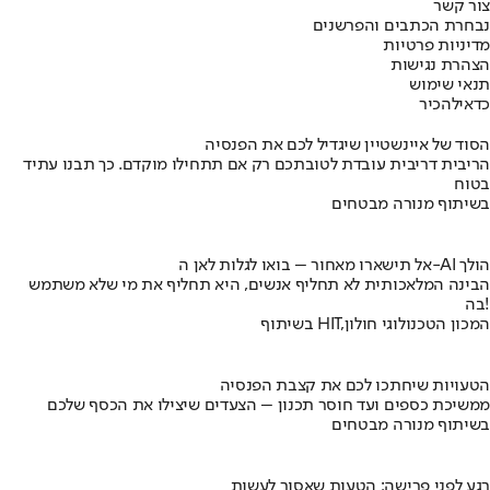
צור קשר
נבחרת הכתבים והפרשנים
מדיניות פרטיות
הצהרת נגישות
תנאי שימוש
כדאי
להכיר
הסוד של איינשטיין שיגדיל לכם את הפנסיה
הריבית דריבית עובדת לטובתכם רק אם תתחילו מוקדם. כך תבנו עתיד
בטוח
בשיתוף מנורה מבטחים
אל תישארו מאחור – בואו לגלות לאן ה-AI הולך
הבינה המלאכותית לא תחליף אנשים, היא תחליף את מי שלא משתמש
בה!
בשיתוף HIT,המכון הטכנולוגי חולון
הטעויות שיחתכו לכם את קצבת הפנסיה
ממשיכת כספים ועד חוסר תכנון – הצעדים שיצילו את הכסף שלכם
בשיתוף מנורה מבטחים
רגע לפני פרישה: הטעות שאסור לעשות