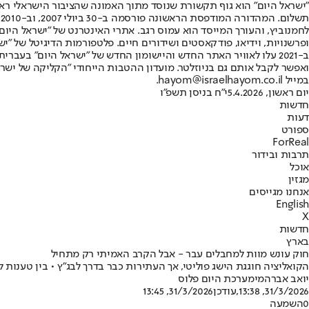
"ישראל היום" הוא גוף תקשורת שנוסד מתוך האמונה שהציבור הישראלי ראוי 
ת
ופרשנויות, וידיאו, פודקאסטים ושידורים חיים. פלטפורמות הדיגיטל של "ישרא
ב-2021 עלו לאוויר האתר החדש והיישומון החדש של "ישראל היום" בע
ואפשר לקבל אותם גם בניוזלטר. מועדון ההטבות הייחודי "הקליקה של ישרא
במייל hayom@israelhayom.co.il.
יום ראשון, 5.4.2026
י"ח בניסן תשפ"ו
חדשות
דעות
ספורט
ForReal
תרבות ובידור
אוכל
מגזין
אנחנו מגייסים
English
X
חדשות
בארץ
חוק עונש מוות למחבלים עבר - אבל הקרב האמיתי רק מתחיל
הקואליציה חוגגת הישג פוליטי, אך העתירות כבר בדרך לבג״ץ • בין טענות
יואב אברהמי
מערכת היום פלוס
31/3/2026, 13:38
,עודכן
31/3/2026, 13:45
0
השמעה