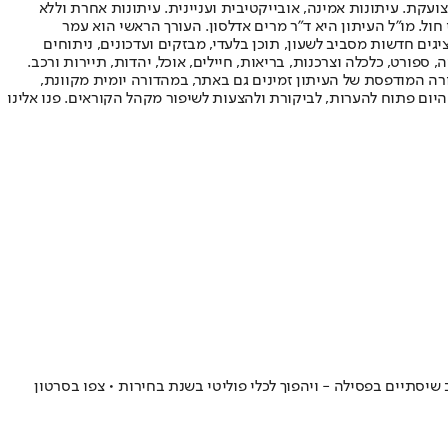
ועקת. עיתונות אמינה, אובייקטיבית ועניינית. עיתונות אחרת וללא
עור החשיפה הגבוה ביותר בימי חול. מו"ל העיתון היא ד"ר מרים אדלסון. העורך הראשי הוא עמר
 והעורך המייסד הוא עמוס רגב. אתרי האינטרנט של "ישראל היום" בעברית ובאנגלית, כמו כן היישומונים (אפליקציות) לאנדרואיד ול-iOS, מציגים חדשות מסביב לשעון, תוכן בלעדי, מבזקים ועדכונים, ניתוחים
, ספורט, כלכלה וצרכנות, בריאות, חיילים, אוכל, יהדות, תיירות ורכב.
דורה המודפסת של העיתון זמינים גם באתר, במהדורה יומית מקוונת,
היום פתוח להערות, לביקורת ולהצעות לשיפור מקהל הקוראים. פנו אלינו
שיסתיים בפסילה - ויהפוך לכלי פוליטי בשנת בחירות • צפו בסרטון