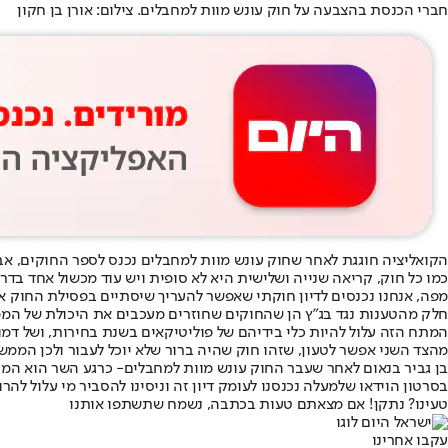
חברי הכנסת בהצבעה על חוק עונש מוות למחבלים. צילום: אורן בן חקון
הקואליציה חוגגת לאחר שחוק עונש מוות למחבלים נכנס לספר החוקים, א
כמו כל חוק, קריאה שנייה ושלישית היא לא סופית ויש עוד מכשול אחד בדרך 
מפה, אנחנו נכנסים לדיון חוקתי שאפשר להעריך שיסתיים בפסילת החוק או
חלק מהטענות נגד בג"ץ הן שהחוקים שחוזרים מעכבים את היכולת של הממש
המתח הזה עלול להיות כלי בידיהם של פוליטיקאים בשנת בחירות, ושל דמוי
מהצד השני אפשר לטעון, שזהו חוק שהיה ברור שלא יוכל לעבור ולכן הממ
בן גביר בנאום לאחר שעבר החוק עונש מוות למחבלים- כרגע השר הוא המנצח
בסרטון הוידאו שלמעלה נכנסנו לעומק דיון זה וניסינו להסביר מי עלול להרו
טעינו? נתקן! אם מצאתם טעות בכתבה, נשמח שתשתפו אותנו
עקבו אחרינו