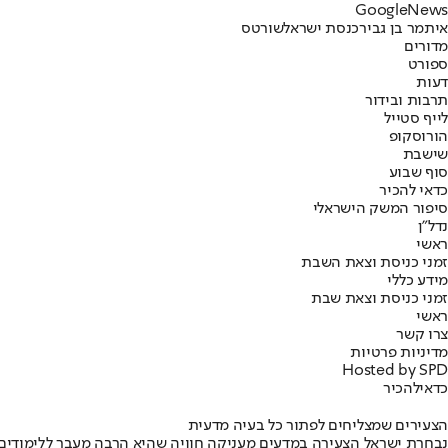
G
o
o
g
l
e
News
איתמר בן גביר
כנסת ישראל
שורטס
מדורים
ספורט
דעות
תרבות ובידור
לייף סטייל
הורוסקופ
שישבת
סוף שבוע
כדאי להכיר
סיפור המשק הישראלי
נדל"ן
ראשי
זמני כניסת וצאת השבת
מידע כללי
זמני כניסת וצאת שבת
ראשי
צרו קשר
מדיניות פרטיות
Hosted by SPD
כדאי
להכיר
הצעירים שמצליחים לפתור כל בעיה מדעית
נבחרת ישראל הצעירה במדעים מעניקה חוויה שהיא הרבה מעבר ללימודים