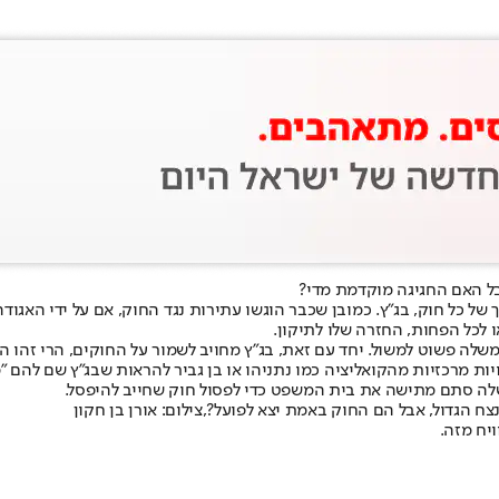
בל האם החגיגה מוקדמת מדי?
של כל חוק, בג"ץ. כמובן שכבר הוגשו עתירות נגד החוק, אם על ידי האגודה
 לכל הפחות, החזרה שלו לתיקון.
לה פשוט למשול. יחד עם זאת, בג"ץ מחויב לשמור על החוקים, הרי זהו ה
ות מרכזיות מהקואליציה כמו נתניהו או בן גביר להראות שבג"ץ שם להם "מ
שלה סתם מתישה את בית המשפט כדי לפסול חוק שחייב להיפסל.
 הגדול, אבל הם החוק באמת יצא לפועל?,צילום: אורן בן חקון
ויח מזה.