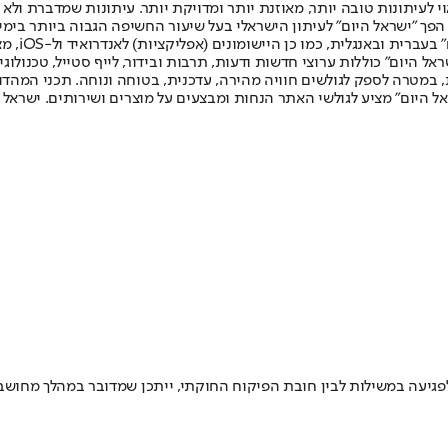
לעיתונות טובה יותר, מאוזנת יותר ומדויקת יותר. עיתונות שמדברת ולא צ
שלום. המהדורה המודפסת הראשונה פורסמה ב-30 ביולי 2007, וב-2010 הפך "ישראל היום" לעיתון הישראלי בעל שי
לחמנוביץ,
ל היום" כוללות ערוצי חדשות ודעות, תרבות ובידור, לייף סטייל, טכנולוגיה
ברית, במטרה לספק לגולשים חוויה מהירה, עדכנית, בטוחה ונוחה. תכני המה
ל היום" מציע לגולשי האתר הנחות ומבצעים על מוצרים ושירותים. ישראל 
 לפגיעה במשילות לבין חובת הפיקוח החוקתי, ייתכן שמדובר במהלך מחושב 