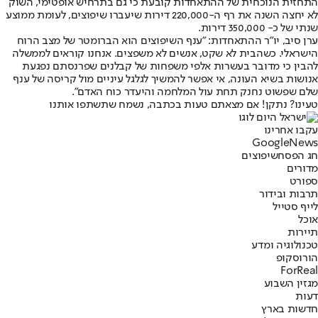
התחזית הנוכחית של ההתאחדות קובעת כי גם בתרחיש אופטימי, השוק
לא יחצה השנה את רף ה-220,000 דירות שיעברו שיפוצים, לעומת ממוצע
שנתי של כ- 350,000 דירות.
ערן סיב, יו"ר ההתאחדות: "ענף השיפוצים הוא הברומטר של מצב הרוח
הישראלי. כשהבית לא שקט, אנשים לא משפצים. אנחנו קוראים לממשלה
להבין כי מדובר בעשרות אלפי משפחות של קבלנים שפרנסתם נפגעת
אנושות בשיא העונה, אי אפשר להמשיך לגלגל עיניים מול קריסה של ענף
שלם שפשוט נחנק תחת עול המלחמה והיעדר כוח האדם".
טעינו? נתקן! אם מצאתם טעות בכתבה, נשמח שתשתפו אותנו
עקבו אחרינו
G
o
o
g
l
e
News
חג הפסח
שיפוצים
מדורים
ספורט
תרבות ובידור
לייף סטייל
אוכל
תיירות
טכנולוגיה ומדע
הורוסקופ
ForReal
מגזין השבוע
דעות
חדשות בארץ