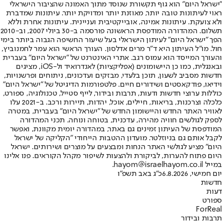
"ישראל היום" הוא גוף תקשורת שנוסד מתוך האמונה שהציבור הישראלי
ראוי לעיתונות טובה יותר, מאוזנת יותר ומדויקת יותר. עיתונות שמדברת
ולא צועקת. עיתונות אמינה, אובייקטיבית ועניינית. עיתונות אחרת וללא
תשלום. המהדורה המודפסת הראשונה פורסמה ב-30 ביולי 2007, וב-2010
הפך "ישראל היום" לעיתון הישראלי בעל שיעור החשיפה הגבוה ביותר בימי
חול. מו"ל העיתון היא ד"ר מרים אדלסון. העורך הראשי הוא עמר לחמנוביץ,
והעורך המייסד הוא עמוס רגב. אתרי האינטרנט של "ישראל היום" בעברית
ובאנגלית, כמו כן היישומונים (אפליקציות) לאנדרואיד ול-iOS, מציגים
חדשות מסביב לשעון, תוכן בלעדי, מבזקים ועדכונים, ניתוחים ופרשנויות,
וידיאו, פודקאסטים ושידורים חיים. פלטפורמות הדיגיטל של "ישראל היום"
כוללות ערוצי חדשות ודעות, תרבות ובידור, לייף סטייל, טכנולוגיה, ספורט,
כלכלה וצרכנות, בריאות, חיילים, אוכל, יהדות, תיירות ורכב. ב-2021 עלו
לאוויר האתר החדש והיישומון החדש של "ישראל היום" בעברית, במטרה
לספק לגולשים חוויה מהירה, עדכנית, בטוחה ונוחה. תכני המהדורה
המודפסת של העיתון זמינים גם באתר, במהדורה יומית מקוונת, ואפשר
לקבל אותם גם בניוזלטר. מועדון ההטבות הייחודי "הקליקה של ישראל
היום" מציע לגולשי האתר הנחות ומבצעים על מוצרים ושירותים. ישראל
היום פתוח להערות, לביקורת ולהצעות לשיפור מקהל הקוראים. פנו אלינו
במייל hayom@israelhayom.co.il.
יום חמישי, 6.8.2026
כ"ג באב תשפ"ו
חדשות
דעות
ספורט
ForReal
תרבות ובידור