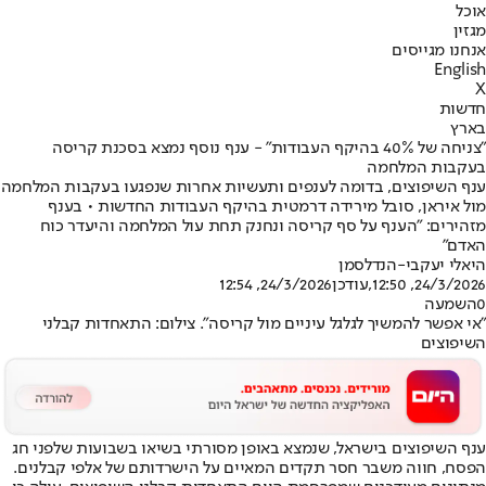
אוכל
מגזין
אנחנו מגייסים
English
X
חדשות
בארץ
"צניחה של 40% בהיקף העבודות" - ענף נוסף נמצא בסכנת קריסה
בעקבות המלחמה
ענף השיפוצים, בדומה לענפים ותעשיות אחרות שנפגעו בעקבות המלחמה
מול איראן, סובל מירידה דרמטית בהיקף העבודות החדשות • בענף
מזהירים: "הענף על סף קריסה ונחנק תחת עול המלחמה והיעדר כוח
האדם"
היאלי יעקבי-הנדלסמן
24/3/2026, 12:50
,עודכן
24/3/2026, 12:54
0
השמעה
"אי אפשר להמשיך לגלגל עיניים מול קריסה". צילום: התאחדות קבלני
השיפוצים
ענף השיפוצים בישראל, שנמצא באופן מסורתי בשיאו בשבועות שלפני חג
הפסח, חווה משבר חסר תקדים המאיים על הישרדותם של אלפי קבלנים.