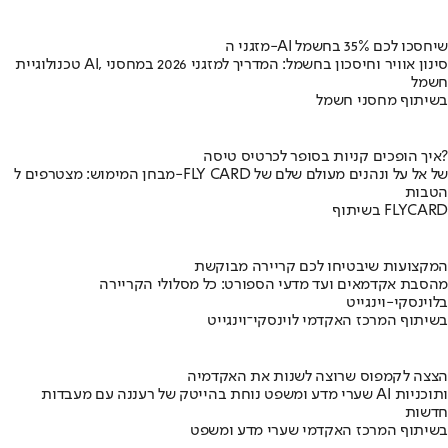
מזגני ה-AI שיחסכו לכם 35% בחשמל
טכנולוגיית AI, סינון אוויר וחיסכון בחשמל: המדריך למזגני 2026 במחסני
חשמל
בשיתוף מחסני חשמל
איך הופכים קניות בסופר לכרטיס טיסה?
מבחן המימוש: מצטרפים ל-FLY CARD של אל על ונהנים מעולם שלם של
הטבות
בשיתוף FLYCARD
המקצועות שיבטיחו לכם קריירה מבוקשת
מהסבת אקדמאים ועד מדעי הספורט: כל מסלולי הקריירה
בלוינסקי-וינגייט
בשיתוף המרכז האקדמי לוינסקי־וינגייט
הצצה לקמפוס שרוצה לשנות את האקדמיה
שערי מדע ומשפט נוחת בהייטק של רעננה עם מעבדות AI ותוכניות
חדשות
בשיתוף המרכז האקדמי שערי מדע ומשפט