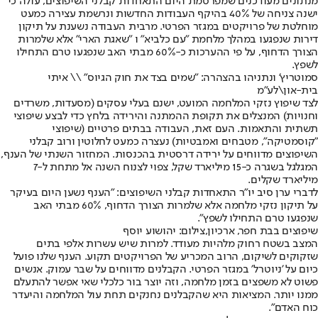
מנתונים מעודכנים שמפרסמת היום התאחדות קבלני השיפוצים, עולה כי
ישנה צניחה של 40% בהיקף העבודות החדשות ונרשמת עצירה כמעט
מוחלטת של פרויקטים במגזר הפרטי. מרבית העבודה נשענת על תיקון
דירות שנפגעו במהלך מלחמת "עם כלביא" ו "שאגת הארי" אלא שלמרות
הצורך הדחוף, על פי ההערכות כ-60% מבתי האב שנפגעו טרם התחילו
לשפץ.
סמוטריץ' ונתניהו בהצהרה: "שמים בצד את חוק הגיוס" \\ איתי
בית-און\לע"מ
לצד שיפוץ נזקי המלחמה המועט, ישנם בעלי עסקים (מסעדות, משרדים
וחנויות) המנצלים את תקופת ההמתנה והירידה בלחץ כדי לבצע שיפוצי
תשתית והתאמות. העם זאת, העבודה בבתים פרטיים (שיפוצי
"קוסמטיקה", מטבחים ואמבטיות) נעצרה כמעט לחלוטין ורוב קבלני
השיפוצים מדווחים על ירידה דרסטית בהכנסות. המחזור השנתי של הענף,
המגלגל בשגרה כ-15 מיליארד שקל, צפוי לצנוח השנה אל מתחת ל-7
מיליארד שקלים.
לדברי ערן סיב יו"ר התאחדות קבלני השיפוצים: "הענף נשען היום בעיקר
על תיקון נזקי מלחמה אלא שלמרות הצורך הדחוף, 60% מבתי האב
שנפגעו טרם התחילו לשפץ".
שיפוצים בבת חפר, ארכיון,צילום: יהושוע יוסף
המצב בשטח רחוק מלהיות מעודד. למרות שיש עשרות אלפי בתים
שזקוקים לשיקום, הרוב המכריע של הפרויקטים תקוע. הענף שלנו פועל
כיום על 'ניוטרל' במגזר הפרטי. הקבלנים מדווחים על שבר עמוק. אנשים
פשוט לא משפצים בזמן מלחמה, וזה יוצר בור כלכלי שאי אפשר להתעלם
ממנו יותר. המציאות היא שהקבלנים נחנקים תחת עול המלחמה והיעדר
כוח האדם".