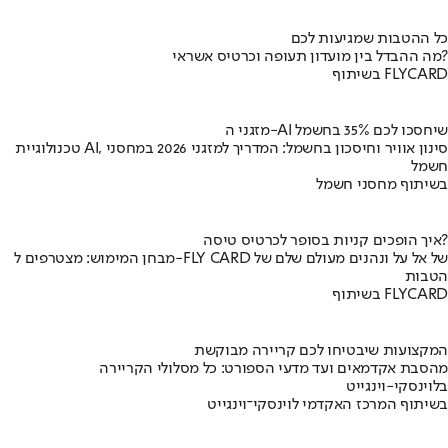
כל ההטבות שמגיעות לכם
מה ההבדל בין מועדון תעופה וכרטיס אשראי?
בשיתוף FLYCARD
מזגני ה-AI שיחסכו לכם 35% בחשמל
טכנולוגיית AI, סינון אוויר וחיסכון בחשמל: המדריך למזגני 2026 במחסני
חשמל
בשיתוף מחסני חשמל
איך הופכים קניות בסופר לכרטיס טיסה?
מבחן המימוש: מצטרפים ל-FLY CARD של אל על ונהנים מעולם שלם של
הטבות
בשיתוף FLYCARD
המקצועות שיבטיחו לכם קריירה מבוקשת
מהסבת אקדמאים ועד מדעי הספורט: כל מסלולי הקריירה
בלוינסקי-וינגייט
בשיתוף המרכז האקדמי לוינסקי־וינגייט