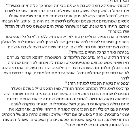
הכל התחיל.
"הבנתי שאני לא רוצה לשבת 4 שנים בכיתה ואחר כך כל החיים במשרד"
את הטיול הראשון שלו עשה, כמו ישראלים רבים, מיד אחרי שסיים לשרת
בצבא, "בטיול אחרי צבא לא עניין אותי רשתות. אני זוכר שראיתי אפילו
אנשים שמתעדים את עצמם ומעלים לרשתות, זה היה ב- 2016, ולא הבנתי
אותם. הייתי הכי שונה, קצין משוחרר מחיל הים שפשוט טס לטיול הגדול
שלו במזרח".
כשסיים את הטיול החליט לחזור לארץ, והתחיל ללמוד, "אבל כל הסמסטר
בטכניון, חשבתי לעצמי למה אני כאן, אני לא שייך לפה. הסתכלתי על החלון
בוכה ואמרתי למה אני פה ולא שם. הבנתי שאני לא רוצה לשבת 4 שנים
בכיתה ואחר כך כל החיים במשרד".
אוהד החליט שהוא עוזב את הלימודים. המשפחה, דווקא תמכה בו. "הם
ראו שאני ממש מבואס מהסיטואציה, ואמרו לי: אנחנו לא רוצים שתהיה
מהנדס. לך תלמד מה שאתה רוצה - ביולוגיה, הדרכת טיולים. אמרתי להם:
לא, אני טס כיוון אחד לאוגנדה". אוהד עזב את הלימודים, קנה כרטיס ויצא
לדרך.
"בפפואה גינאה הפכתי למנהיג רוחני"
כך, לאט לאט, נולד המותג "אוהד הנווד". מאז הוא מטייל בעולם ומעלה
תכנים לרשתות החברתיות. אחד הסיפורים הקיצוניים ביותר שחווה היה
בפפואה גינאה החדשה. "המדינה הזו ממש שינתה לי את החיים. מדינת
איים גדולה באוקיאנוס השקט, מעל אוסטרליה. הגעתי במקרה לשבט
שהיה פעם קניבלי והם הפכו אותי למנהיג הרוחני שלהם. אני מוצא את
עצמי בחצאית, מוקף באנשים עם דגלי ישראל, ופשוט נהיה סוג של המנהיג
הרוחני שלהם. הם ביקשו שאפתור סכסוכים בין השבטים. עשו לי הופעות
בכל המחוז, ואנשים באו לראות אותי".