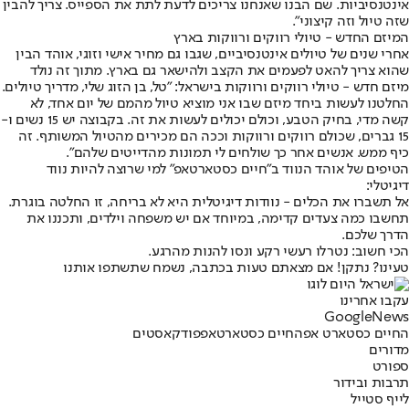
אינטנסיביות. שם הבנו שאנחנו צריכים לדעת לתת את הספייס. צריך להבין
שזה טיול וזה קיצוני".
המיזם החדש - טיולי רווקים ורווקות בארץ
אחרי שנים של טיולים אינטנסיביים, שגבו גם מחיר אישי וזוגי, אוהד הבין
שהוא צריך להאט לפעמים את הקצב ולהישאר גם בארץ. מתוך זה נולד
מיזם חדש - טיולי רווקים ורווקות בישראל: "טל, בן הזוג שלי, מדריך טיולים.
החלטנו לעשות ביחד מיזם שבו אני מוציא טיול מהמם של יום אחד, לא
קשה מדי, בחיק הטבע, וכולם יכולים לעשות את זה. בקבוצה יש 15 נשים ו-
15 גברים, שכולם רווקים ורווקות וככה הם מכירים מהטיול המשותף. זה
כיף ממש. אנשים אחר כך שולחים לי תמונות מהדייטים שלהם".
הטיפים של אוהד הנווד ב"חיים כסטארטאפ" למי שרוצה להיות נווד
דיגיטלי:
אל תשברו את הכלים - נוודות דיגיטלית היא לא בריחה, זו החלטה בוגרת.
תחשבו כמה צעדים קדימה, במיוחד אם יש משפחה וילדים, ותכננו את
הדרך שלכם.
הכי חשוב: נטרלו רעשי רקע ונסו להנות מהרגע.
טעינו? נתקן! אם מצאתם טעות בכתבה, נשמח שתשתפו אותנו
עקבו אחרינו
G
o
o
g
l
e
News
החיים כסטארט אפ
החיים כסטארטאפ
פודקאסטים
מדורים
ספורט
תרבות ובידור
לייף סטייל