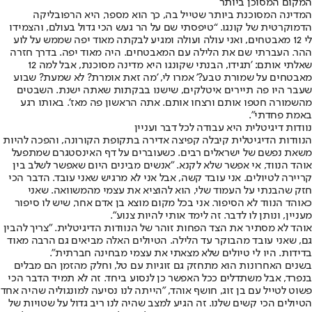
המקום המסוכן ביותר
המדינה המסוכנת ביותר שטייל בה, כך הוא מספר, היא הרפובליקה
הדמוקרטית של קונגו. “טיפסתי שם על הר געש הכי גדול בעולם, והצמידו
לי 12 מאבטחים, ואני עולה ועולה ומגיע לבקתה מאוד יפה שממש על לוע
ההר. העברתי שם את הלילה עם המאבטחים. היה מאוד יפה. בדרך חזרה
שאלתי אותם: 'תגידו, הבנתי שקונגו היא מדינה מסוכנת, אבל למה 12
מאבטחים על שמורת טבע?' אמרו לי, 'מה זאת אומרת? לא שמעת? שבוע
שעבר היו פה תיירים איטלקים, שישנו בבקתות שאתה ישנת. השבטים
מהשמורה חטפו אותם ורצחו אותם. אתה הראשון פה מאז'. באותו רגע
באמת פחדתי".
נוודות דיגיטלית היא עבודה לכל דבר ועניין
הנוודות הדיגיטלית קיבלה קפיצה אדירה בתקופת הקורונה, והפכה להיות
משאת נפשם של ישראלים רבים. כשעוברים על דף האינסטגרם שמתפעל
אוהד הנווד, אי אפשר שלא לקנא. "אנשים מבינים היום שאפשר לשלב בין
קריירה לטיולים. אני עובד קשה, אבל אני לא מרגיש שאני עובד. הדבר הכי
חזק שהבנתי על העמוד שלי, הוא להוציא את עצמי מהמשוואה. שאני
כאוהד הנווד לא הסיפור. אני בכל מקום מוצא בן אדם אחר, שיש לו סיפור
מעניין, ונותן לו לדבר. זה לימד אותי להיות צנוע".
אוהד לא מסתיר את הצד הפחות זוהר של הנוודות הדיגיטלית. "צריך להבין
גם, שאני עובד מהבוקר עד הלילה. הטיולים האלה מביאים גם הרבה מאוד
בדידות. היו לי טיולים שלא מצאתי את עצמי מבחינה חברתית".
בשנים האחרונות הוא מתחזק גם זוגיות עם טל, וחלק מהזמן הם מבלים
בנפרד, אבל משתדלים ככל האפשר כן לנסוע ביחד. זה לא תמיד הדבר הכי
פשוט לטייל עם בן זוג, חושף אוהד, "הייתה לנו נסיעה למונגוליה שהיה אחד
הטיולים הכי קשים שלנו. זה הגיע למצב שהיה לנו ריב גדול על שטויות של