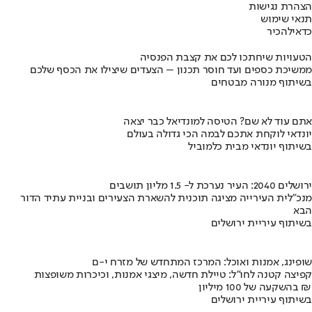
הצהרת נגישות
תנאי שימוש
כדאי
להכיר
הטעויות שיחתכו לכם את קצבת הפנסיה
ממשיכת כספים ועד חוסר תכנון – הצעדים שיצילו את הכסף שלכם
בשיתוף מנורה מבטחים
אתם עוד לא שם? הטיסה למונדיאל כבר יצאה
יונדאי לוקחת אתכם לבמה הכי גדולה בעולם
בשיתוף יונדאי מבית כלמוביל
ירושלים 2040: העיר נערכת ל- 1.5 מליון תושבים
מנכ"לית העירייה מציגה תוכנית להשארת הצעירים ובניית עתיד הדור
הבא
בשיתוף עיריית ירושלים
שופינג, אמנות ואוכל: המרכז המתחדש של מזרח י-ם
קפיצה קטנה לחו"ל: טיילת חדשה, מיצגי אמנות, וכיכרות משופצות
בהשקעה של 100 מיליון ₪
בשיתוף עיריית ירושלים