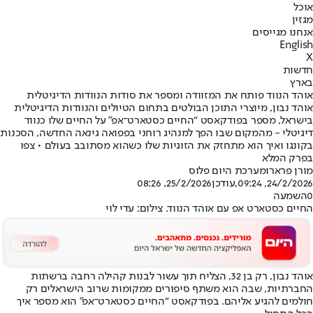
אוכל
מגזין
אנחנו מגייסים
English
X
חדשות
בארץ
אוהד הנווד פותח את המזוודה ומספר את סודות הנוודות הדיגיטלית
אוהד נבון, מיוצרי התוכן הבולטים בתחום הטיולים והנוודות הדיגיטלית
בישראל, מספר בפודקאסט “החיים כסטארט־אפ” על החיים שלו כנווד
דיגיטלי - מהמקום שבו הפך למנהיג רוחני בפפואה גינאה החדשה, הסכנות
בקונגו ואיך הוא מתחזק את הזוגיות שלו כשהוא מסתובב בעולם • צפו
בפרק המלא
מורן פרארו
מערכת היום פלוס
24/2/2026, 09:24
,עודכן
25/2/2026, 08:26
0
השמעה
החיים כסטארט אפ עם אוהד הנווד. צילום: עדי לוי
אוהד נבון, רק בן 32, הצליח תוך עשור לבנות קהילה רחבה ברשתות
החברתיות, שבה הוא משתף סיפורים ממקומות שרוב הישראלים רק
חולמים להגיע אליהם. בפודקאסט “החיים כסטארט־אפ” הוא מספר איך