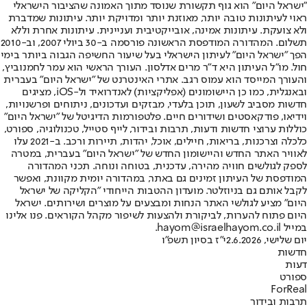
"ישראל היום" הוא גוף תקשורת שנוסד מתוך האמונה שהציבור הישראלי
ראוי לעיתונות טובה יותר, מאוזנת יותר ומדויקת יותר. עיתונות שמדברת
ולא צועקת. עיתונות אמינה, אובייקטיבית ועניינית. עיתונות אחרת וללא
תשלום. המהדורה המודפסת הראשונה פורסמה ב-30 ביולי 2007, וב-2010
הפך "ישראל היום" לעיתון הישראלי בעל שיעור החשיפה הגבוה ביותר בימי
חול. מו"ל העיתון היא ד"ר מרים אדלסון. העורך הראשי הוא עמר לחמנוביץ,
והעורך המייסד הוא עמוס רגב. אתרי האינטרנט של "ישראל היום" בעברית
ובאנגלית, כמו כן היישומונים (אפליקציות) לאנדרואיד ול-iOS, מציגים
חדשות מסביב לשעון, תוכן בלעדי, מבזקים ועדכונים, ניתוחים ופרשנויות,
וידיאו, פודקאסטים ושידורים חיים. פלטפורמות הדיגיטל של "ישראל היום"
כוללות ערוצי חדשות ודעות, תרבות ובידור, לייף סטייל, טכנולוגיה, ספורט,
כלכלה וצרכנות, בריאות, חיילים, אוכל, יהדות, תיירות ורכב. ב-2021 עלו
לאוויר האתר החדש והיישומון החדש של "ישראל היום" בעברית, במטרה
לספק לגולשים חוויה מהירה, עדכנית, בטוחה ונוחה. תכני המהדורה
המודפסת של העיתון זמינים גם באתר, במהדורה יומית מקוונת, ואפשר
לקבל אותם גם בניוזלטר. מועדון ההטבות הייחודי "הקליקה של ישראל
היום" מציע לגולשי האתר הנחות ומבצעים על מוצרים ושירותים. ישראל
היום פתוח להערות, לביקורת ולהצעות לשיפור מקהל הקוראים. פנו אלינו
במייל hayom@israelhayom.co.il.
יום שלישי, 2.6.2026
י"ז בסיון תשפ"ו
חדשות
דעות
ספורט
ForReal
תרבות ובידור