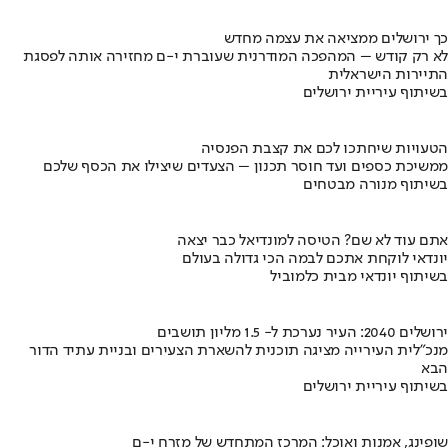
כך ירושלים ממציאה את עצמה מחדש
לא רק קודש – המהפכה המודרנית שעוברת י-ם מחזירה אותה לפסגת
התיירות הישראלית
בשיתוף עיריית ירושלים
הטעויות שיחתכו לכם את קצבת הפנסיה
ממשיכת כספים ועד חוסר תכנון – הצעדים שיצילו את הכסף שלכם
בשיתוף מנורה מבטחים
אתם עוד לא שם? הטיסה למונדיאל כבר יצאה
יונדאי לוקחת אתכם לבמה הכי גדולה בעולם
בשיתוף יונדאי מבית כלמוביל
ירושלים 2040: העיר נערכת ל- 1.5 מליון תושבים
מנכ"לית העירייה מציגה תוכנית להשארת הצעירים ובניית עתיד הדור
הבא
בשיתוף עיריית ירושלים
שופינג, אמנות ואוכל: המרכז המתחדש של מזרח י-ם