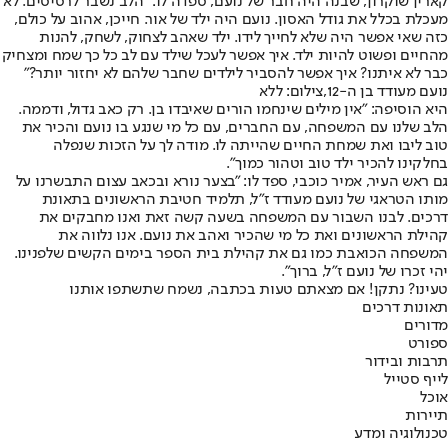
קארין שוקרון, שבנה היה חבר של נועם, ספדה לו: "הלב נשבר לרסיסים. לא
מעכלת בכלל את גודל האסון. נועם היה ילד של אור. חייכן, אהוב על כולם,
כזה שאי אפשר היה שלא לחייך לידו. ילד שאהב לצחוק, לשחק, להנות
מהחיים ופשוט להיות ילד. איך אפשר לעכל שילד עם לב כל כך שמח ומצחיק
כבר לא איתנו? איך אפשר להסביר לילדים שחבר שלהם לא יחזור יותר?"
נועם מעודד בן ה-12,צילום: ללא
היא הוסיפה: "אין מילים שינחמו הורים שאיבדו בן. רק כאב גדול, ודממה.
הלב שלנו עם המשפחה, עם החברים, עם כל מי שנגע בו נועם והכיר את
טוב ליבו ואת שמחת החיים שהייתה לו. מודה לך על הזכות שנפלה
בחלקינו להכיר ילד טוב וטהור כמוך".
גם ראש העיר, אמיר כוכבי, ספד לו: "בצער נורא ובכאב עצום התבשרנו על
מותו הטראגי של נועם מעודד ז"ל, תלמיד חטיבת הראשונים בתאונת
דרכים. לבנו השבור עם המשפחה בשעה קשה זאת ואנו מחבקים את
קהילת הראשונים ואת כל מי שהכיר ואהב את נועם. אנו נלווה את
המשפחה הכואבת כמו גם את קהילת בית הספר בימים הקשים שלפנינו.
יהי זכרו של נועם ז"ל, ברוך".
טעינו? נתקן! אם מצאתם טעות בכתבה, נשמח שתשתפו אותנו
תאונות דרכים
מדורים
ספורט
תרבות ובידור
לייף סטייל
אוכל
תיירות
טכנולוגיה ומדע