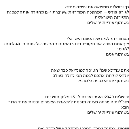
כך ירושלים ממציאה את עצמה מחדש
לא רק קודש – המהפכה המודרנית שעוברת י-ם מחזירה אותה לפסגת
התיירות הישראלית
בשיתוף עיריית ירושלים
מאחורי הקלעים של הטעם הישראלי
איך אסם הפכה את תקופת הצנע והמחסור הקשה של שנות ה-40 למותג
לאומי?
בשיתוף אסם
אתם עוד לא שם? הטיסה למונדיאל כבר יצאה
יונדאי לוקחת אתכם לבמה הכי גדולה בעולם
בשיתוף יונדאי מבית כלמוביל
ירושלים 2040: העיר נערכת ל- 1.5 מליון תושבים
מנכ"לית העירייה מציגה תוכנית להשארת הצעירים ובניית עתיד הדור
הבא
בשיתוף עיריית ירושלים
שופינג, אמנות ואוכל: המרכז המתחדש של מזרח י-ם