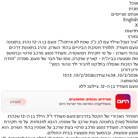
אוכל
מגזין
אנחנו מגייסים
English
X
חדשות
בארץ
"איך נעכל שילד עם לב כ"כ שמח לא איתנו?": נועם בן ה-12 נהרג בתאונה
נועם מעודד, תלמיד חטיבת הביניים בהוד השרון, נהרג בתאונת דרכים
בהוד השרון • על פי חקירת המשטרה, מעודד נפגע מרכב פרטי ובהמשך
מת מפצעיו בביה"ח • קארין שוקרון, אמו של חבר של נועם, ספדה: "מודה
על הזכות שנפלה בחלקנו להכיר ילד טהור כמוך"
ירון דורון
10/2/2026, 14:38
,עודכן
10/2/2026, 15:13
0
השמעה
נועם מעודד בן ה-12. צילום: ללא
המחיר האכזרי של הקטל בדרכים:
נועם מעודד ז"ל, הילד בן ה-12 שנהרג
אתמול (שני) בתאונה בעת שרכב על אופניו, הובא למנוחות. על פי חקירת
המשטרה, מעודד נפגע מרכב פרטי בעת שרכב על אופניו בהוד השרון. הוא
נפצע אנושות, ובהמשך מת מפצעיו בבית החולים.