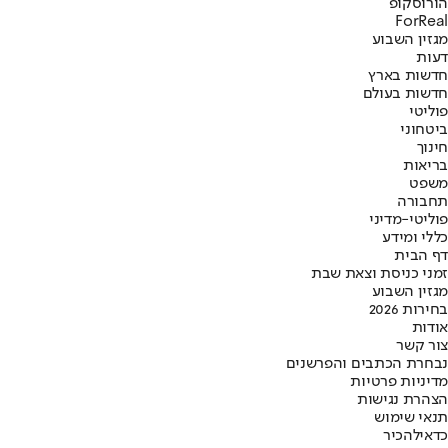
הורוסקופ
ForReal
מגזין השבוע
דעות
חדשות בארץ
חדשות בעולם
פוליטי
ביטחוני
חינוך
בריאות
משפט
תחבורה
פוליטי-מדיני
כללי ומידע
דף הבית
זמני כניסת וצאת שבת
מגזין השבוע
בחירות 2026
אודות
צור קשר
נבחרת הכתבים והפרשנים
מדיניות פרטיות
הצהרת נגישות
תנאי שימוש
כדאי
להכיר