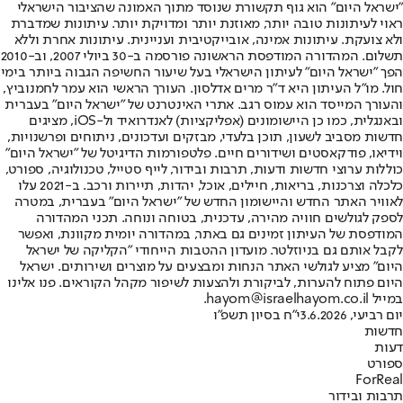
"ישראל היום" הוא גוף תקשורת שנוסד מתוך האמונה שהציבור הישראלי
ראוי לעיתונות טובה יותר, מאוזנת יותר ומדויקת יותר. עיתונות שמדברת
ולא צועקת. עיתונות אמינה, אובייקטיבית ועניינית. עיתונות אחרת וללא
תשלום. המהדורה המודפסת הראשונה פורסמה ב-30 ביולי 2007, וב-2010
הפך "ישראל היום" לעיתון הישראלי בעל שיעור החשיפה הגבוה ביותר בימי
חול. מו"ל העיתון היא ד"ר מרים אדלסון. העורך הראשי הוא עמר לחמנוביץ,
והעורך המייסד הוא עמוס רגב. אתרי האינטרנט של "ישראל היום" בעברית
ובאנגלית, כמו כן היישומונים (אפליקציות) לאנדרואיד ול-iOS, מציגים
חדשות מסביב לשעון, תוכן בלעדי, מבזקים ועדכונים, ניתוחים ופרשנויות,
וידיאו, פודקאסטים ושידורים חיים. פלטפורמות הדיגיטל של "ישראל היום"
כוללות ערוצי חדשות ודעות, תרבות ובידור, לייף סטייל, טכנולוגיה, ספורט,
כלכלה וצרכנות, בריאות, חיילים, אוכל, יהדות, תיירות ורכב. ב-2021 עלו
לאוויר האתר החדש והיישומון החדש של "ישראל היום" בעברית, במטרה
לספק לגולשים חוויה מהירה, עדכנית, בטוחה ונוחה. תכני המהדורה
המודפסת של העיתון זמינים גם באתר, במהדורה יומית מקוונת, ואפשר
לקבל אותם גם בניוזלטר. מועדון ההטבות הייחודי "הקליקה של ישראל
היום" מציע לגולשי האתר הנחות ומבצעים על מוצרים ושירותים. ישראל
היום פתוח להערות, לביקורת ולהצעות לשיפור מקהל הקוראים. פנו אלינו
במייל hayom@israelhayom.co.il.
יום רביעי, 3.6.2026
י"ח בסיון תשפ"ו
חדשות
דעות
ספורט
ForReal
תרבות ובידור