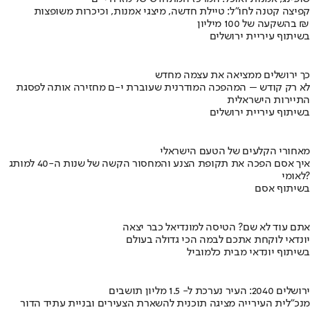
קפיצה קטנה לחו"ל: טיילת חדשה, מיצגי אמנות, וכיכרות משופצות
בהשקעה של 100 מיליון ₪
בשיתוף עיריית ירושלים
כך ירושלים ממציאה את עצמה מחדש
לא רק קודש – המהפכה המודרנית שעוברת י-ם מחזירה אותה לפסגת
התיירות הישראלית
בשיתוף עיריית ירושלים
מאחורי הקלעים של הטעם הישראלי
איך אסם הפכה את תקופת הצנע והמחסור הקשה של שנות ה-40 למותג
לאומי?
בשיתוף אסם
אתם עוד לא שם? הטיסה למונדיאל כבר יצאה
יונדאי לוקחת אתכם לבמה הכי גדולה בעולם
בשיתוף יונדאי מבית כלמוביל
ירושלים 2040: העיר נערכת ל- 1.5 מליון תושבים
מנכ"לית העירייה מציגה תוכנית להשארת הצעירים ובניית עתיד הדור