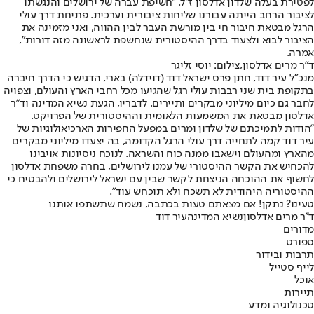
לפטירת בעלה שלדון אדלסון ז"ל. "חשיפת עברה של ירושלים והנגשתו
לציבור הרחב הייתה עבורנו שליחות ציבורית וערכית. פתיחת דרך עולי
הרגל מבטאת חיבור חי בין מורשת העבר לבין ההווה, ואני מזמינה את
הציבור לבוא ולצעוד בדרך ההיסטורית שנחשפת לראשונה מזה דורות",
אמרה.
ד"ר מרים אדלסון,צילום: יוסי זליגר
מנכ"ל עיר דוד, חתן פרס ישראל דוד (דוידלה) בארי, הדגיש כי הדרך חיברה
בתקופת בית שני רבבות עולי רגל שהגיעו מכל רחבי הארץ והעולם, וצפויה
לחבר גם כיום מיליוני מבקרים ותיירים. לדבריו, הגעת נשיא המדינה וד"ר
אדלסון מבטאת את המשמעות הלאומית וההיסטורית של הפרויקט.
״הודות לתמיכתם של שלדון ומרים במפעל החפירות הארכיאולוגיות של
עיר דוד קמה לתחייה דרך עולי הרגל הקדומה, בה יצעדו מיליוני מבקרים
מהארץ ומהעולם וישאבו ממנה כוח והשראה. לנוכח ניסיונות אויבינו
להכחיש את הקשר ההיסטורי של עמנו לירושלים, בחרה משפחת אדלסון
לחשוף את ההוכחה הניצחת לקשר שבין עם ישראל לירושלים ולהבטיח כי
ההיסטוריה היהודית לא תשכח ולא תוכחש עוד״.
טעינו? נתקן! אם מצאתם טעות בכתבה, נשמח שתשתפו אותנו
ד''ר מרים אדלסון
נשיא המדינה
עיר דוד
מדורים
ספורט
תרבות ובידור
לייף סטייל
אוכל
תיירות
טכנולוגיה ומדע