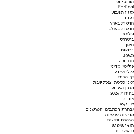
הורוסקופ
ForReal
מגזין השבוע
דעות
חדשות בארץ
חדשות בעולם
פוליטי
ביטחוני
חינוך
בריאות
משפט
תחבורה
פוליטי-מדיני
כללי ומידע
דף הבית
זמני כניסת וצאת שבת
מגזין השבוע
בחירות 2026
אודות
צור קשר
נבחרת הכתבים והפרשנים
מדיניות פרטיות
הצהרת נגישות
תנאי שימוש
כדאי
להכיר