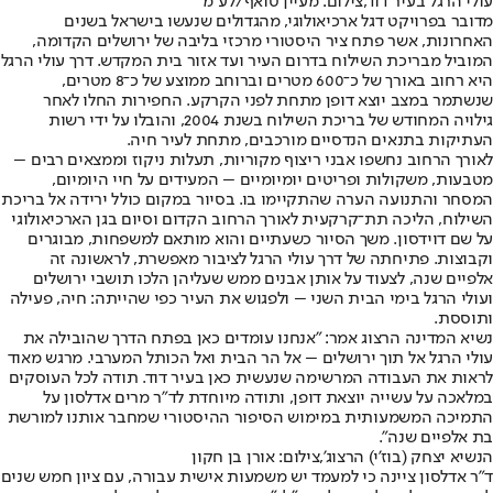
עולי הרגל בעיר דוד,צילום: מעיין טואף/לע״מ
מדובר בפרויקט דגל ארכיאולוגי, מהגדולים שנעשו בישראל בשנים
האחרונות, אשר פתח ציר היסטורי מרכזי בליבה של ירושלים הקדומה,
המוביל מבריכת השילוח בדרום העיר ועד אזור בית המקדש. דרך עולי הרגל
היא רחוב באורך של כ־600 מטרים וברוחב ממוצע של כ־8 מטרים,
שנשתמר במצב יוצא דופן מתחת לפני הקרקע. החפירות החלו לאחר
גילויה המחודש של בריכת השילוח בשנת 2004, והובלו על ידי רשות
העתיקות בתנאים הנדסיים מורכבים, מתחת לעיר חיה.
לאורך הרחוב נחשפו אבני ריצוף מקוריות, תעלות ניקוז וממצאים רבים –
מטבעות, משקולות ופריטים יומיומיים – המעידים על חיי היומיום,
המסחר והתנועה הערה שהתקיימו בו. בסיור במקום כולל ירידה אל בריכת
השילוח, הליכה תת־קרקעית לאורך הרחוב הקדום וסיום בגן הארכיאולוגי
על שם דוידסון. משך הסיור כשעתיים והוא מותאם למשפחות, מבוגרים
וקבוצות. פתיחתה של דרך עולי הרגל לציבור מאפשרת, לראשונה זה
אלפיים שנה, לצעוד על אותן אבנים ממש שעליהן הלכו תושבי ירושלים
ועולי הרגל בימי הבית השני – ולפגוש את העיר כפי שהייתה: חיה, פעילה
ותוססת.
נשיא המדינה הרצוג אמר: "אנחנו עומדים כאן בפתח הדרך שהובילה את
עולי הרגל אל תוך ירושלים – אל הר הבית ואל הכותל המערבי. מרגש מאוד
לראות את העבודה המרשימה שנעשית כאן בעיר דוד. תודה לכל העוסקים
במלאכה על עשייה יוצאת דופן, ותודה מיוחדת לד"ר מרים אדלסון על
התמיכה המשמעותית במימוש הסיפור ההיסטורי שמחבר אותנו למורשת
בת אלפיים שנה".
הנשיא יצחק (בוז'י) הרצוג',צילום: אורן בן חקון
ד"ר אדלסון ציינה כי למעמד יש משמעות אישית עבורה, עם ציון חמש שנים