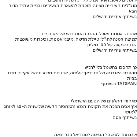
ירושלים 2040: העיר נערכת ל- 1.5 מליון תושבים
מנכ"לית העירייה מציגה תוכנית להשארת הצעירים ובניית עתיד הדור
הבא
בשיתוף עיריית ירושלים
שופינג, אמנות ואוכל: המרכז המתחדש של מזרח י-ם
קפיצה קטנה לחו"ל: טיילת חדשה, מיצגי אמנות, וכיכרות משופצות
בהשקעה של 100 מיליון ₪
בשיתוף עיריית ירושלים
כך תחסכו בחשמל בלי להזיע
מהפכת האנרגיה של תדיראן: שליטה, אבטחת מידע וניהול אקלים חכם
בבית
בשיתוף TADIRAN
מאחורי הקלעים של הטעם הישראלי
איך אסם הפכה את תקופת הצנע והמחסור הקשה של שנות ה-40 למותג
לאומי?
בשיתוף אסם
אתם עוד לא שם? הטיסה למונדיאל כבר יצאה