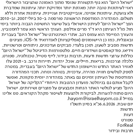
"ישראל היום" הוא גוף תקשורת שנוסד מתוך האמונה שהציבור הישראלי
ראוי לעיתונות טובה יותר, מאוזנת יותר ומדויקת יותר. עיתונות שמדברת
ולא צועקת. עיתונות אמינה, אובייקטיבית ועניינית. עיתונות אחרת וללא
תשלום. המהדורה המודפסת הראשונה פורסמה ב-30 ביולי 2007, וב-2010
הפך "ישראל היום" לעיתון הישראלי בעל שיעור החשיפה הגבוה ביותר בימי
חול. מו"ל העיתון היא ד"ר מרים אדלסון. העורך הראשי הוא עמר לחמנוביץ,
והעורך המייסד הוא עמוס רגב. אתרי האינטרנט של "ישראל היום" בעברית
ובאנגלית, כמו כן היישומונים (אפליקציות) לאנדרואיד ול-iOS, מציגים
חדשות מסביב לשעון, תוכן בלעדי, מבזקים ועדכונים, ניתוחים ופרשנויות,
וידיאו, פודקאסטים ושידורים חיים. פלטפורמות הדיגיטל של "ישראל היום"
כוללות ערוצי חדשות ודעות, תרבות ובידור, לייף סטייל, טכנולוגיה, ספורט,
כלכלה וצרכנות, בריאות, חיילים, אוכל, יהדות, תיירות ורכב. ב-2021 עלו
לאוויר האתר החדש והיישומון החדש של "ישראל היום" בעברית, במטרה
לספק לגולשים חוויה מהירה, עדכנית, בטוחה ונוחה. תכני המהדורה
המודפסת של העיתון זמינים גם באתר, במהדורה יומית מקוונת, ואפשר
לקבל אותם גם בניוזלטר. מועדון ההטבות הייחודי "הקליקה של ישראל
היום" מציע לגולשי האתר הנחות ומבצעים על מוצרים ושירותים. ישראל
היום פתוח להערות, לביקורת ולהצעות לשיפור מקהל הקוראים. פנו אלינו
במייל hayom@israelhayom.co.il.
יום שבת, 6.6.2026
כ"א בסיון תשפ"ו
חדשות
דעות
ספורט
ForReal
תרבות ובידור