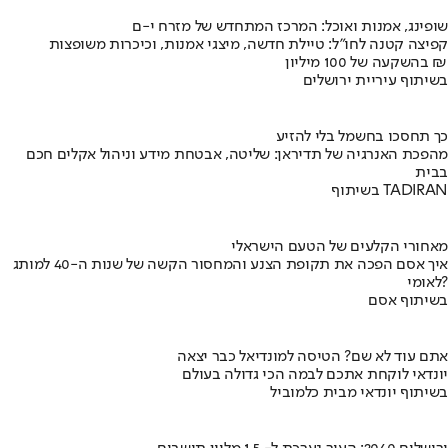
שופינג, אמנות ואוכל: המרכז המתחדש של מזרח י-ם
קפיצה קטנה לחו"ל: טיילת חדשה, מיצגי אמנות, וכיכרות משופצות
בהשקעה של 100 מיליון ₪
בשיתוף עיריית ירושלים
כך תחסכו בחשמל בלי להזיע
מהפכת האנרגיה של תדיראן: שליטה, אבטחת מידע וניהול אקלים חכם
בבית
בשיתוף TADIRAN
מאחורי הקלעים של הטעם הישראלי
איך אסם הפכה את תקופת הצנע והמחסור הקשה של שנות ה-40 למותג
לאומי?
בשיתוף אסם
אתם עוד לא שם? הטיסה למונדיאל כבר יצאה
יונדאי לוקחת אתכם לבמה הכי גדולה בעולם
בשיתוף יונדאי מבית כלמוביל