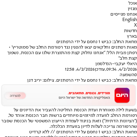
אוכל
מגזין
אנחנו מגייסים
English
X
חדשות
בארץ
מחאת החלב: כביש 1 נחסם על ידי הרפתנים
מאות רפתנים וחלקאים יצאו להפגין נגד רפורמת החלב של סמוטריץ' •
רפתן מבית הלל: "אנחנו נחלוק קצת מהתוצרת שלנו עם הכנסת, נשפוך
קצת חלב"
היאלי יעקבי-הנדלסמן
4/2/2026, 09:34
,עודכן
4/2/2026, 12:58
0
השמעה
מחאת החלב: כביש 1 נחסם על ידי הרפתנים. צילום: יריב דגן
בשעת לילה מאוחרת ועדת הכנסת החליטה להעביר את הדיונים על
רפורמת החלב לוועדה למיזמים מיוחדים ברשות חבר הכנסת אוהד טל,
("הציונות הדתית") וזאת בניגוד לעמדת הייעוץ המשפטי של הכנסת שסבר
שהרפורמה צריכה לעלות לדיון בוועדת הכלכלה.
מחאת החלב: כביש 1 נחסם על ידי הרפתנים // ללא קרדיט