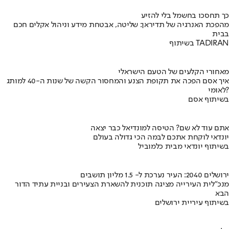
כך תחסכו בחשמל בלי להזיע
מהפכת האנרגיה של תדיראן: שליטה, אבטחת מידע וניהול אקלים חכם
בבית
בשיתוף TADIRAN
מאחורי הקלעים של הטעם הישראלי
איך אסם הפכה את תקופת הצנע והמחסור הקשה של שנות ה-40 למותג
לאומי?
בשיתוף אסם
אתם עוד לא שם? הטיסה למונדיאל כבר יצאה
יונדאי לוקחת אתכם לבמה הכי גדולה בעולם
בשיתוף יונדאי מבית כלמוביל
ירושלים 2040: העיר נערכת ל- 1.5 מליון תושבים
מנכ"לית העירייה מציגה תוכנית להשארת הצעירים ובניית עתיד הדור
הבא
בשיתוף עיריית ירושלים