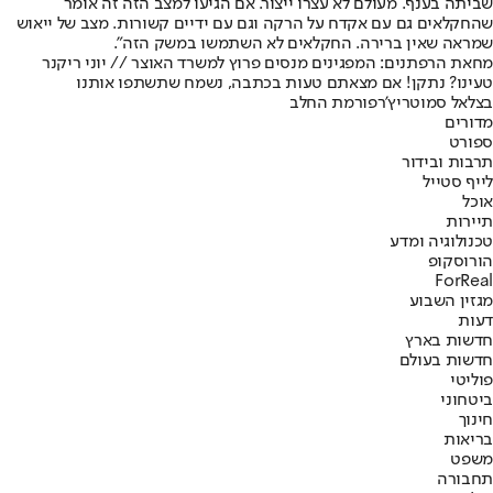
שביתה בענף. מעולם לא עצרו ייצור. אם הגיעו למצב הזה זה אומר
שהחקלאים גם עם אקדח על הרקה וגם עם ידיים קשורות. מצב של ייאוש
שמראה שאין ברירה. החקלאים לא השתמשו במשק הזה".
מחאת הרפתנים: המפגינים מנסים פרוץ למשרד האוצר // יוני ריקנר
טעינו? נתקן! אם מצאתם טעות בכתבה, נשמח שתשתפו אותנו
בצלאל סמוטריץ'
רפורמת החלב
מדורים
ספורט
תרבות ובידור
לייף סטייל
אוכל
תיירות
טכנולוגיה ומדע
הורוסקופ
ForReal
מגזין השבוע
דעות
חדשות בארץ
חדשות בעולם
פוליטי
ביטחוני
חינוך
בריאות
משפט
תחבורה