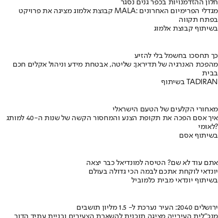
חלון ההזדמנויות בכפר גנים נסגר
קבוצת אלמוג מציגה את פרויקט MALA: מגדלי הפרימיום האחרונים
בפתח תקווה
בשיתוף קבוצת אלמוג
כך תחסכו בחשמל בלי להזיע
מהפכת האנרגיה של תדיראן: שליטה, אבטחת מידע וניהול אקלים חכם
בבית
בשיתוף TADIRAN
מאחורי הקלעים של הטעם הישראלי
איך אסם הפכה את תקופת הצנע והמחסור הקשה של שנות ה-40 למותג
לאומי?
בשיתוף אסם
אתם עוד לא שם? הטיסה למונדיאל כבר יצאה
יונדאי לוקחת אתכם לבמה הכי גדולה בעולם
בשיתוף יונדאי מבית כלמוביל
ירושלים 2040: העיר נערכת ל- 1.5 מליון תושבים
מנכ"לית העירייה מציגה תוכנית להשארת הצעירים ובניית עתיד הדור