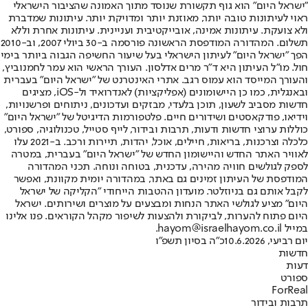
"ישראל היום" הוא גוף תקשורת שנוסד מתוך האמונה שהציבור הישראלי
ראוי לעיתונות טובה יותר, מאוזנת יותר ומדויקת יותר. עיתונות שמדברת
ולא צועקת. עיתונות אמינה, אובייקטיבית ועניינית. עיתונות אחרת וללא
תשלום. המהדורה המודפסת הראשונה פורסמה ב-30 ביולי 2007, וב-2010
הפך "ישראל היום" לעיתון הישראלי בעל שיעור החשיפה הגבוה ביותר בימי
חול. מו"ל העיתון היא ד"ר מרים אדלסון. העורך הראשי הוא עמר לחמנוביץ,
והעורך המייסד הוא עמוס רגב. אתרי האינטרנט של "ישראל היום" בעברית
ובאנגלית, כמו כן היישומונים (אפליקציות) לאנדרואיד ול-iOS, מציגים
חדשות מסביב לשעון, תוכן בלעדי, מבזקים ועדכונים, ניתוחים ופרשנויות,
וידיאו, פודקאסטים ושידורים חיים. פלטפורמות הדיגיטל של "ישראל היום"
כוללות ערוצי חדשות ודעות, תרבות ובידור, לייף סטייל, טכנולוגיה, ספורט,
כלכלה וצרכנות, בריאות, חיילים, אוכל, יהדות, תיירות ורכב. ב-2021 עלו
לאוויר האתר החדש והיישומון החדש של "ישראל היום" בעברית, במטרה
לספק לגולשים חוויה מהירה, עדכנית, בטוחה ונוחה. תכני המהדורה
המודפסת של העיתון זמינים גם באתר, במהדורה יומית מקוונת, ואפשר
לקבל אותם גם בניוזלטר. מועדון ההטבות הייחודי "הקליקה של ישראל
היום" מציע לגולשי האתר הנחות ומבצעים על מוצרים ושירותים. ישראל
היום פתוח להערות, לביקורת ולהצעות לשיפור מקהל הקוראים. פנו אלינו
במייל hayom@israelhayom.co.il.
יום רביעי, 10.6.2026
כ"ה בסיון תשפ"ו
חדשות
דעות
ספורט
ForReal
תרבות ובידור