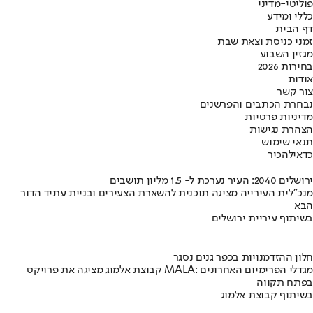
פוליטי-מדיני
כללי ומידע
דף הבית
זמני כניסת וצאת שבת
מגזין השבוע
בחירות 2026
אודות
צור קשר
נבחרת הכתבים והפרשנים
מדיניות פרטיות
הצהרת נגישות
תנאי שימוש
כדאי
להכיר
ירושלים 2040: העיר נערכת ל- 1.5 מליון תושבים
מנכ"לית העירייה מציגה תוכנית להשארת הצעירים ובניית עתיד הדור
הבא
בשיתוף עיריית ירושלים
חלון ההזדמנויות בכפר גנים נסגר
קבוצת אלמוג מציגה את פרויקט MALA: מגדלי הפרימיום האחרונים
בפתח תקווה
בשיתוף קבוצת אלמוג