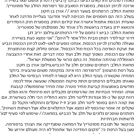
מאות רפתנים וחלקאים הגיעו הבוקר (רביעי) ללטרון ומשם יצאו בשיירה
ארוכה לכיוון הכנסת, במסגרת המאבק נגד רפורמת החלב של סמוטריץ'.
מחאת החלב: הרפתנים בשער הגיא // אורן בן חקון
בשלב הזה הם חוסמים את הכניסה לעיר ומדובר בעליית מדרגה לאחר
שועדת הכנסת אתמול אישרה את קידום החוק במסגרת חוק ההסדרים
והנושא ידון בועדה בראשות ח"כ אוהד טל, ממפלגתו של סמוטריץ'.
מחאת החלב: כביש 1 נחסם על ידי הרפתנים,צילום: יריב דגן
דרור קורלנדר רפתן מבית הלל אמר ל"היום": "אני נמצא כעת בשיירה
שעולה מלטרון לכיוון הכנסת. אנחנו נוסעים לאט-לאט לכיוון הכנסת ונביע
את זעקת האדמה בכל הכוח מול הכנסת". אנחנו נחלוק קצת מהתוצרת
שלנו עם הכנסת, נשפוך קצת חלב ועוד כמה דברים. זאת אחרי ההצבעה
האומללה שהיתה אתמול. זה כתם נוראי על ממשלת ישראל".
מחאת החלב: רפתנים שופכים חלב על הכביש,צילום: אורן בן חקון
בעל רפת מהצפון: "הרפורמה הזו אינה במקומה משום שהבעיה ביוקר
המחיה שקשורה בענף החלב היא לא קשורה למחיר הבסיסי של החלב
שאותו מקבלים הרפתנים תחת פיקוח הממשלה שנעשה אחד לכמה
חודשים באמצעות קביעת מחיר מטרה שזה מחיר שהממשלה קובעת
אותו. המחיר מבחינת מה שהרפתנים מקבלים הוא מינימלי והוא מגלם
רווח קטן של כ-35 אגורות לליטר חלב והוא החוליה הכי חלה בשרשרת. אם
את קונה היום בסופר ליטר חלב סביב 7-9 שקלים והחקלאי מקבל כ2
שקלים זה אומר שהכסף לא נמצא אצל החקלאים אלא אצל רשתות השיווק".
רפתנים שופכים גלונים של חלב על הכביש במחאה// שימוש לפי סעיף 27א'
לרשתות חברתיות
בהקשר של תגובת סמוטריץ' על המחאה שמצדיקה את הצורך ברפורמה,
טען בעל הרפת כי: "מקום המדינה ועד אתמול לא היה מעולם אירוע של