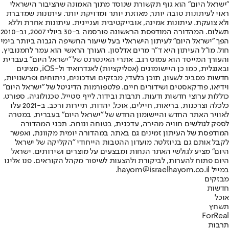
"ישראל היום" הוא גוף תקשורת שנוסד מתוך האמונה שהציבור הישראלי
ראוי לעיתונות טובה יותר, מאוזנת יותר ומדויקת יותר. עיתונות שמדברת
ולא צועקת. עיתונות אמינה, אובייקטיבית ועניינית. עיתונות אחרת וללא
תשלום. המהדורה המודפסת הראשונה פורסמה ב-30 ביולי 2007, וב-2010
הפך "ישראל היום" לעיתון הישראלי בעל שיעור החשיפה הגבוה ביותר בימי
חול. מו"ל העיתון היא ד"ר מרים אדלסון. העורך הראשי הוא עמר לחמנוביץ,
והעורך המייסד הוא עמוס רגב. אתרי האינטרנט של "ישראל היום" בעברית
ובאנגלית, כמו כן היישומונים (אפליקציות) לאנדרואיד ול-iOS, מציגים
חדשות מסביב לשעון, תוכן בלעדי, מבזקים ועדכונים, ניתוחים ופרשנויות,
וידיאו, פודקאסטים ושידורים חיים. פלטפורמות הדיגיטל של "ישראל היום"
כוללות ערוצי חדשות ודעות, תרבות ובידור, לייף סטייל, טכנולוגיה, ספורט,
כלכלה וצרכנות, בריאות, חיילים, אוכל, יהדות, תיירות ורכב. ב-2021 עלו
לאוויר האתר החדש והיישומון החדש של "ישראל היום" בעברית, במטרה
לספק לגולשים חוויה מהירה, עדכנית, בטוחה ונוחה. תכני המהדורה
המודפסת של העיתון זמינים גם באתר, במהדורה יומית מקוונת, ואפשר
לקבל אותם גם בניוזלטר. מועדון ההטבות הייחודי "הקליקה של ישראל
היום" מציע לגולשי האתר הנחות ומבצעים על מוצרים ושירותים. ישראל
היום פתוח להערות, לביקורת ולהצעות לשיפור מקהל הקוראים. פנו אלינו
במייל hayom@israelhayom.co.il.
מבזקים
חדשות
אוכל
תשחץ
ForReal
תרבות