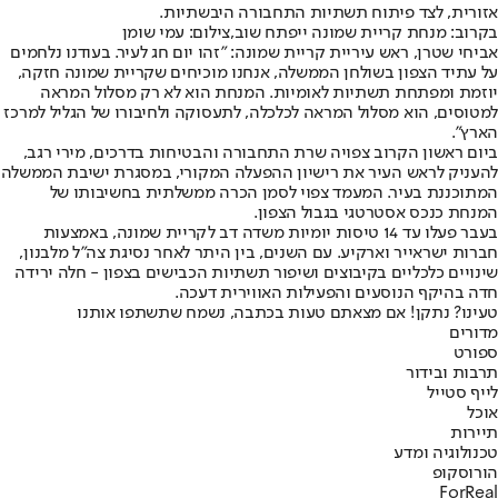
אזורית, לצד פיתוח תשתיות התחבורה היבשתיות.
בקרוב: מנחת קריית שמונה ייפתח שוב,צילום: עמי שומן
אביחי שטרן, ראש עיריית קריית שמונה: "זהו יום חג לעיר. בעודנו נלחמים
על עתיד הצפון בשולחן הממשלה, אנחנו מוכיחים שקריית שמונה חזקה,
יוזמת ומפתחת תשתיות לאומיות. המנחת הוא לא רק מסלול המראה
למטוסים, הוא מסלול המראה לכלכלה, לתעסוקה ולחיבורו של הגליל למרכז
הארץ".
ביום ראשון הקרוב צפויה שרת התחבורה והבטיחות בדרכים, מירי רגב,
להעניק לראש העיר את רישיון ההפעלה המקורי, במסגרת ישיבת הממשלה
המתוכננת בעיר. המעמד צפוי לסמן הכרה ממשלתית בחשיבותו של
המנחת כנכס אסטרטגי בגבול הצפון.
בעבר פעלו עד 14 טיסות יומיות משדה דב לקריית שמונה, באמצעות
חברות ישראייר וארקיע. עם השנים, בין היתר לאחר נסיגת צה"ל מלבנון,
שינויים כלכליים בקיבוצים ושיפור תשתיות הכבישים בצפון - חלה ירידה
חדה בהיקף הנוסעים והפעילות האווירית דעכה.
טעינו? נתקן! אם מצאתם טעות בכתבה, נשמח שתשתפו אותנו
מדורים
ספורט
תרבות ובידור
לייף סטייל
אוכל
תיירות
טכנולוגיה ומדע
הורוסקופ
ForReal