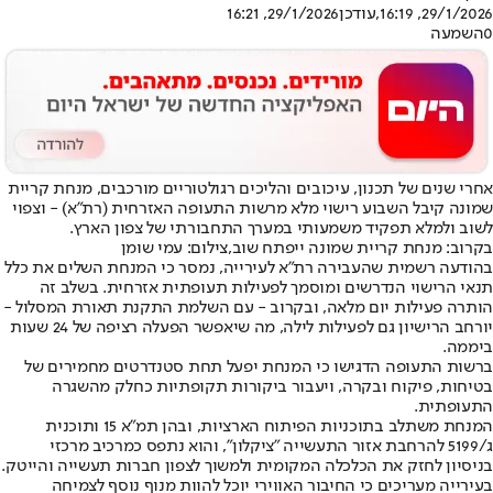
29/1/2026, 16:19
,עודכן
29/1/2026, 16:21
0
השמעה
אחרי שנים של תכנון, עיכובים והליכים רגולטוריים מורכבים, מנחת קריית
שמונה קיבל השבוע רישוי מלא מרשות התעופה האזרחית (רת"א) - וצפוי
לשוב ולמלא תפקיד משמעותי במערך התחבורתי של צפון הארץ.
בקרוב: מנחת קריית שמונה ייפתח שוב,צילום: עמי שומן
בהודעה רשמית שהעבירה רת"א לעירייה, נמסר כי המנחת השלים את כלל
תנאי הרישוי הנדרשים ומוסמך לפעילות תעופתית אזרחית. בשלב זה
הותרה פעילות יום מלאה, ובקרוב - עם השלמת התקנת תאורת המסלול -
יורחב הרישיון גם לפעילות לילה, מה שיאפשר הפעלה רציפה של 24 שעות
ביממה.
ברשות התעופה הדגישו כי המנחת יפעל תחת סטנדרטים מחמירים של
בטיחות, פיקוח ובקרה, ויעבור ביקורות תקופתיות כחלק מהשגרה
התעופתית.
המנחת משתלב בתוכניות הפיתוח הארציות, ובהן תמ"א 15 ותוכנית
ג/5199 להרחבת אזור התעשייה "ציקלון", והוא נתפס כמרכיב מרכזי
בניסיון לחזק את הכלכלה המקומית ולמשוך לצפון חברות תעשייה והייטק.
בעירייה מעריכים כי החיבור האווירי יוכל להוות מנוף נוסף לצמיחה