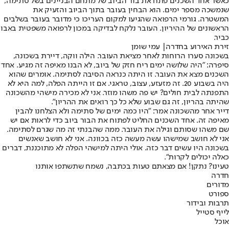
כאשר אחד השכנים פתח את בור הביוב של מתחם הבניינים בשל סתימה,
שנמשכה מספר ימים. הוא הבחין בעובר בתוך הביוב והזעיק את
המשטרה. גורמי הרפואה שהגיעו למקום העריכו כי מדובר בעובר בשלבים
הראשונים של ההיריון. העובר נלקח לבדיקה במכון לרפואה משפטית באבו
כביר.
זירת האירוע בחדרה| עמי שומן
בשכונה סערו הרוחות לאחר מציאת העובר. הילה ווקה, דיירת בשכונה,
סיפרה: "היה שלושה ימים ריח חזק של ביוב, לא הבנו מאיפה זה מגיע. אחד
השכנים מצא את העובר. זו היתה כנראה הסיבה לסתימה. אומרים שהוא
היה בשבוע 20. זה מזעזע, עצוב, טראגי. אם זו הייתה הפלה, למה היא לא
התפנתה לבית חולים? יש פה משהו מוזר. אני לא מכירה מישהי מהשכונה
שהיתה בהריון, זה גם שבוע שלא כל כך רואים את ההריון".
דייר אחר מהשכונה אמר: "היו כמה ימים של סתימה ולא הצלחנו להבין
מאיפה זה. אחד השכנים החליט לפתוח את הבור ביוב כדי לראות אם יש
שם משהו שסותם וגילה את העובר. ממה שהבנתי זה מה שגרם לסתימה.
אני לא חושב שמישהו עשה מעשה כזה בכוונה. אני לא חושב שאנשים
בשכונה היו עשים דבר כזה. אולי היתה למישהי הפלה לא מתוכננת, דברים
כאלה יכולים לקרות".
טעינו? נתקן! אם מצאתם טעות בכתבה, נשמח שתשתפו אותנו
חדרה
מדורים
ספורט
תרבות ובידור
לייף סטייל
אוכל