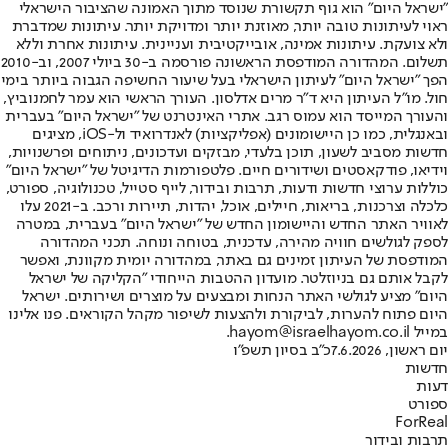
"ישראל היום" הוא גוף תקשורת שנוסד מתוך האמונה שהציבור הישראלי
ראוי לעיתונות טובה יותר, מאוזנת יותר ומדויקת יותר. עיתונות שמדברת
ולא צועקת. עיתונות אמינה, אובייקטיבית ועניינית. עיתונות אחרת וללא
תשלום. המהדורה המודפסת הראשונה פורסמה ב-30 ביולי 2007, וב-2010
הפך "ישראל היום" לעיתון הישראלי בעל שיעור החשיפה הגבוה ביותר בימי
חול. מו"ל העיתון היא ד"ר מרים אדלסון. העורך הראשי הוא עמר לחמנוביץ,
והעורך המייסד הוא עמוס רגב. אתרי האינטרנט של "ישראל היום" בעברית
ובאנגלית, כמו כן היישומונים (אפליקציות) לאנדרואיד ול-iOS, מציגים
חדשות מסביב לשעון, תוכן בלעדי, מבזקים ועדכונים, ניתוחים ופרשנויות,
וידיאו, פודקאסטים ושידורים חיים. פלטפורמות הדיגיטל של "ישראל היום"
כוללות ערוצי חדשות ודעות, תרבות ובידור, לייף סטייל, טכנולוגיה, ספורט,
כלכלה וצרכנות, בריאות, חיילים, אוכל, יהדות, תיירות ורכב. ב-2021 עלו
לאוויר האתר החדש והיישומון החדש של "ישראל היום" בעברית, במטרה
לספק לגולשים חוויה מהירה, עדכנית, בטוחה ונוחה. תכני המהדורה
המודפסת של העיתון זמינים גם באתר, במהדורה יומית מקוונת, ואפשר
לקבל אותם גם בניוזלטר. מועדון ההטבות הייחודי "הקליקה של ישראל
היום" מציע לגולשי האתר הנחות ומבצעים על מוצרים ושירותים. ישראל
היום פתוח להערות, לביקורת ולהצעות לשיפור מקהל הקוראים. פנו אלינו
במייל hayom@israelhayom.co.il.
יום ראשון, 7.6.2026
כ"ב בסיון תשפ"ו
חדשות
דעות
ספורט
ForReal
תרבות ובידור