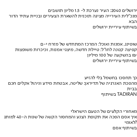
ירושלים 2040: העיר נערכת ל- 1.5 מליון תושבים
מנכ"לית העירייה מציגה תוכנית להשארת הצעירים ובניית עתיד הדור
הבא
בשיתוף עיריית ירושלים
שופינג, אמנות ואוכל: המרכז המתחדש של מזרח י-ם
קפיצה קטנה לחו"ל: טיילת חדשה, מיצגי אמנות, וכיכרות משופצות
בהשקעה של 100 מיליון ₪
בשיתוף עיריית ירושלים
כך תחסכו בחשמל בלי להזיע
מהפכת האנרגיה של תדיראן: שליטה, אבטחת מידע וניהול אקלים חכם
בבית
בשיתוף TADIRAN
מאחורי הקלעים של הטעם הישראלי
איך אסם הפכה את תקופת הצנע והמחסור הקשה של שנות ה-40 למותג
לאומי?
בשיתוף אסם