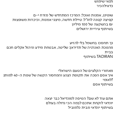
תנאי שימוש
כדאי
להכיר
שופינג, אמנות ואוכל: המרכז המתחדש של מזרח י-ם
קפיצה קטנה לחו"ל: טיילת חדשה, מיצגי אמנות, וכיכרות משופצות
בהשקעה של 100 מיליון ₪
בשיתוף עיריית ירושלים
כך תחסכו בחשמל בלי להזיע
מהפכת האנרגיה של תדיראן: שליטה, אבטחת מידע וניהול אקלים חכם
בבית
בשיתוף TADIRAN
מאחורי הקלעים של הטעם הישראלי
איך אסם הפכה את תקופת הצנע והמחסור הקשה של שנות ה-40 למותג
לאומי?
בשיתוף אסם
אתם עוד לא שם? הטיסה למונדיאל כבר יצאה
יונדאי לוקחת אתכם לבמה הכי גדולה בעולם
בשיתוף יונדאי מבית כלמוביל