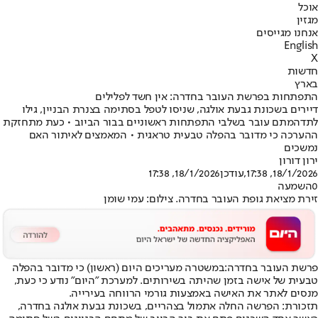
אוכל
מגזין
אנחנו מגייסים
English
X
חדשות
בארץ
התפתחות בפרשת העובר בחדרה: אין חשד לפלילים
דיירים בשכונת גבעת אולגה, שניסו לטפל בסתימה בצנרת הבניין, גילו
לתדהמתם עובר בשלבי התפתחות ראשוניים בבור הביוב • כעת מתחזקת
ההערכה כי מדובר בהפלה טבעית טראגית • המאמצים לאיתור האם
נמשכים
ירון דורון
18/1/2026, 17:38
,עודכן
18/1/2026, 17:38
0
השמעה
זירת מציאת גופת העובר בחדרה. צילום: עמי שומן
פרשת העובר בחדרה
:
במשטרה מעריכים היום (ראשון) כי מדובר בהפלה
טבעית של אישה בזמן שהיתה בשירותים. למערכת "היום" נודע כי כעת,
מנסים לאתר את האישה באמצעות גורמי הרווחה בעירייה.
תזכורת: הפרשה החלה אתמול בצהריים, בשכונת גבעת אולגה בחדרה,