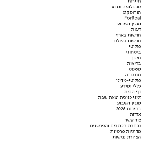
תיירות
טכנולוגיה ומדע
הורוסקופ
ForReal
מגזין השבוע
דעות
חדשות בארץ
חדשות בעולם
פוליטי
ביטחוני
חינוך
בריאות
משפט
תחבורה
פוליטי-מדיני
כללי ומידע
דף הבית
זמני כניסת וצאת שבת
מגזין השבוע
בחירות 2026
אודות
צור קשר
נבחרת הכתבים והפרשנים
מדיניות פרטיות
הצהרת נגישות