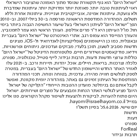
"ישראל היום" הוא גוף תקשורת שנוסד מתוך האמונה שהציבור הישראלי
ראוי לעיתונות טובה יותר, מאוזנת יותר ומדויקת יותר. עיתונות שמדברת
ולא צועקת. עיתונות אמינה, אובייקטיבית ועניינית. עיתונות אחרת וללא
תשלום. המהדורה המודפסת הראשונה פורסמה ב-30 ביולי 2007, וב-2010
הפך "ישראל היום" לעיתון הישראלי בעל שיעור החשיפה הגבוה ביותר בימי
חול. מו"ל העיתון היא ד"ר מרים אדלסון. העורך הראשי הוא עמר לחמנוביץ,
והעורך המייסד הוא עמוס רגב. אתרי האינטרנט של "ישראל היום" בעברית
ובאנגלית, כמו כן היישומונים (אפליקציות) לאנדרואיד ול-iOS, מציגים
חדשות מסביב לשעון, תוכן בלעדי, מבזקים ועדכונים, ניתוחים ופרשנויות,
וידיאו, פודקאסטים ושידורים חיים. פלטפורמות הדיגיטל של "ישראל היום"
כוללות ערוצי חדשות ודעות, תרבות ובידור, לייף סטייל, טכנולוגיה, ספורט,
כלכלה וצרכנות, בריאות, חיילים, אוכל, יהדות, תיירות ורכב. ב-2021 עלו
לאוויר האתר החדש והיישומון החדש של "ישראל היום" בעברית, במטרה
לספק לגולשים חוויה מהירה, עדכנית, בטוחה ונוחה. תכני המהדורה
המודפסת של העיתון זמינים גם באתר, במהדורה יומית מקוונת, ואפשר
לקבל אותם גם בניוזלטר. מועדון ההטבות הייחודי "הקליקה של ישראל
היום" מציע לגולשי האתר הנחות ומבצעים על מוצרים ושירותים. ישראל
היום פתוח להערות, לביקורת ולהצעות לשיפור מקהל הקוראים. פנו אלינו
במייל hayom@israelhayom.co.il.
יום שישי, 5.6.2026
כ' בסיון תשפ"ו
חדשות
דעות
ספורט
ForReal
תרבות ובידור