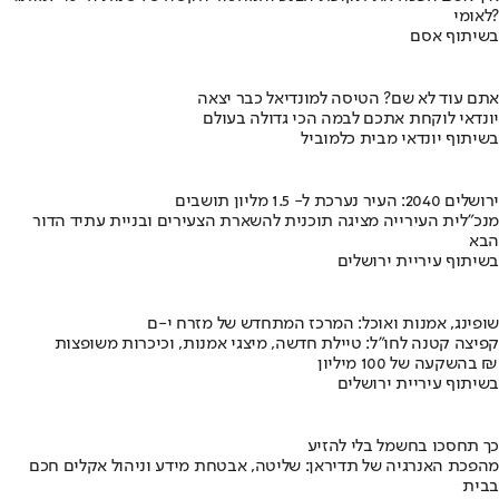
לאומי?
בשיתוף אסם
אתם עוד לא שם? הטיסה למונדיאל כבר יצאה
יונדאי לוקחת אתכם לבמה הכי גדולה בעולם
בשיתוף יונדאי מבית כלמוביל
ירושלים 2040: העיר נערכת ל- 1.5 מליון תושבים
מנכ"לית העירייה מציגה תוכנית להשארת הצעירים ובניית עתיד הדור
הבא
בשיתוף עיריית ירושלים
שופינג, אמנות ואוכל: המרכז המתחדש של מזרח י-ם
קפיצה קטנה לחו"ל: טיילת חדשה, מיצגי אמנות, וכיכרות משופצות
בהשקעה של 100 מיליון ₪
בשיתוף עיריית ירושלים
כך תחסכו בחשמל בלי להזיע
מהפכת האנרגיה של תדיראן: שליטה, אבטחת מידע וניהול אקלים חכם
בבית