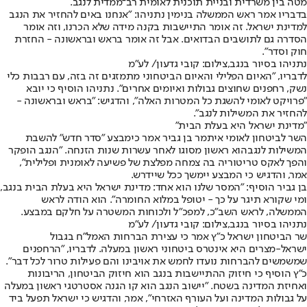
מטה בין משרדית ובניית תוכנית לאומית רב־ממדית לנגב.
בדבריו אמר ראש הממשלה בנימין נתניהו: "אנחנו באים להחזיר את הנגב
למדינת ישראל. זה אומר התיישבות בקנה מידה שלא הכרנו, וזה אומר
הסדרה גם לתושבים הבדואים. אבל זה אומר בראש ובראשונה - החזרת
חוק וסדר".
נתניהו בסיור בנגב,צילום: קובי גדעון/ לע"מ
לדבריו, "האיום הפלילי והאיום הביטחוני מתמזגים זה בזה, עם רבבות כלי
נשק, רחפנים שחוצים גבולות ואיומים אחרים". נתניהו הוסיף כי יובא
"פרויקט לאומי להשגת כל המטרות האלה", והדגיש: "בראש ובראשונה -
להחזיר את המשילות לנגב".
"מדינת ישראל היא בעלת הבית"
השר לביטחון לאומי איתמר בן גביר אמר כי
מבצע "סדר חדש" להשבת
המשילות לנגב
הוא ראשון מסוגו לאחר עשרות שנות הזנחה. "הנגב הופקר
והפך לאקס טריטוריה בה צמחה מפלצת של פשיעה לאומנית ופלילית",
אמר, והדגיש כי המבצע יימשך ככל שיידרש.
בן גביר הוסיף: "המסר שלנו הוא אחד: מדינת ישראל היא בעלת הבית בנגב,
ומי שקורא תיגר על כך - יטופל במלוא החומרה". הוא הודה לראש
הממשלה, לראש השב"כ, למפכ"ל ולכוחות המשטרה על חלקם במבצע.
נתניהו בסיור בנגב,צילום: קובי גדעון/ לע"מ
שר הביטחון ישראל כ"ץ אמר כי עצירת הברחות האמל"ח בגבול
ישראל-מצרים היא אינטרס ביטחוני ראשון במעלה. לדבריו, "הרחפנים
שמשמשים להברחות נועדו לחמש את אויבינו והם פעילות טרור לכל דבר".
כ"ץ הוסיף כי חיזוק ההתיישבות בנגב הוא חיזוק הביטחון, הריבונות
ואחיזת המדינה בשטח. "יישוב הנגב הוא קו הגנה אסטרטגי ראשון במעלה
על גבולות המדינה ועל העורף האזרחי", אמר, והדגיש כי ישראל תפעל ביד