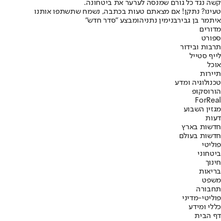
קשה נגד כל גורם שמנסה לערער את ביטחונה.
טעינו? נתקן! אם מצאתם טעות בכתבה, נשמח שתשתפו אותנו
איתמר בן גביר
בנימין נתניהו
מבצע "סדר חדש"
מדורים
ספורט
תרבות ובידור
לייף סטייל
אוכל
תיירות
טכנולוגיה ומדע
הורוסקופ
ForReal
מגזין השבוע
דעות
חדשות בארץ
חדשות בעולם
פוליטי
ביטחוני
חינוך
בריאות
משפט
תחבורה
פוליטי-מדיני
כללי ומידע
דף הבית