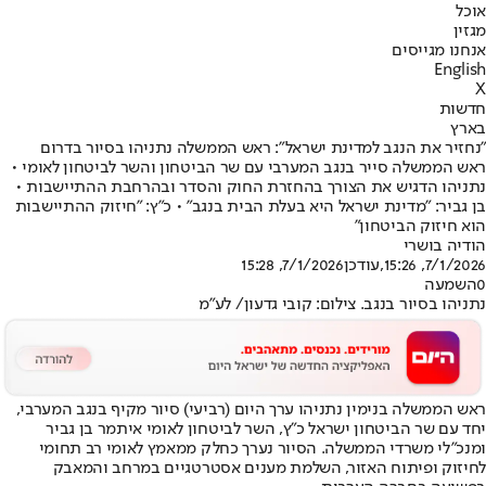
אוכל
מגזין
אנחנו מגייסים
English
X
חדשות
בארץ
"נחזיר את הנגב למדינת ישראל": ראש הממשלה נתניהו בסיור בדרום
ראש הממשלה סייר בנגב המערבי עם שר הביטחון והשר לביטחון לאומי •
נתניהו הדגיש את הצורך בהחזרת החוק והסדר ובהרחבת ההתיישבות •
בן גביר: "מדינת ישראל היא בעלת הבית בנגב" • כ"ץ: "חיזוק ההתיישבות
הוא חיזוק הביטחון"
הודיה בושרי
7/1/2026, 15:26
,עודכן
7/1/2026, 15:28
0
השמעה
נתניהו בסיור בנגב. צילום: קובי גדעון/ לע"מ
ראש הממשלה בנימין נתניהו ערך היום (רביעי) סיור מקיף בנגב המערבי,
יחד עם שר הביטחון ישראל כ"ץ, השר לביטחון לאומי איתמר בן גביר
ומנכ"לי משרדי הממשלה. הסיור נערך כחלק ממאמץ לאומי רב תחומי
לחיזוק ופיתוח האזור, השלמת מענים אסטרטגיים במרחב והמאבק