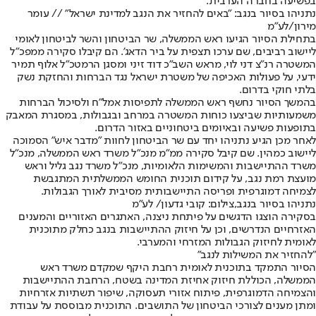
בפשיעה בחברה הערבית.
נתניהו בסיור בנגב: "באים להחזיר את הנגב למדינת ישראל" // עומר
מירון/לע"מ
בתחילת הסיור הגיעו ראש הממשלה, שר הביטחון והשר לביטחון לאומי
ליישוב רביבים, שם ערכו תצפית על ביר הדאג'. הם קיבלו סקירה ממפכ"ל
המשטרה רנ"צ דני לוי, מראש השב"כ דוד זיני ומסגן הרמטכ"ל אלוף תמיר
ידעי, על פעולות האכיפה של משטרת ישראל נגד הברחות והחזקת נשק
בלתי חוקי בדרום.
בהמשך הסיור נחשף ראש הממשלה לתפיסות אמל"ח ולסיכול הברחות
משמעותיות שביצעו כוחות המשטרה במרחב ובגבולות, במסגרת המאבק
בתופעות פשיעה ובאיומים ביטחוניים באזור הדרום.
לאחר מכן הגיע נתניהו יחד עם שר הביטחון לחוות "מדבר איש" הסמוכה
ליישוב כמהין. שם קיבל סקירה ממ"מ מנכ"ל משרד ראש הממשלה, מנכ"ל
משרד ההתיישבות והמשימות הלאומיות, מנכ"ל משרד נגב גליל וראש
מועצת רמת נגב, על קידום תוכנית החומש הממשלתית המתגבשת
לצמיחה דמוגרפית ופריסה התיישבותית מסיבית לאורך הגבולות.
נתניהו בסיור בנגב,צילום: קובי גדעון/ לע"מ
בסקירה הוצגו הדגשים על פיתחת ניצנה, האתגרים האזוריים והמענים
האזרחיים הנדרשים, וכן על חיזוק ההתיישבות בנגב כחלק מתוכנית
לאומית לחיזוק הגבולות המזרחי והמערבי.
"להחזיר את המשילות לנגב"
הסיור התמקד בתוכנית לאומית רחבת היקף שמקדם משרד ראש
הממשלה, הכוללת חיזוק אחיזת המדינה בשטח, הרחבת ההתיישבות
והצמיחה הדמוגרפית, פיתוח אזורי תעסוקה, שיפור תשתיות אזרחיות
ומתן מענים לצורכי הביטחון של התושבים. התוכנית מבוססת על עבודת