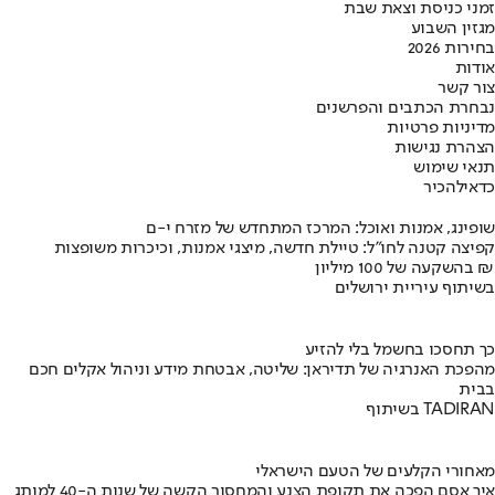
זמני כניסת וצאת שבת
מגזין השבוע
בחירות 2026
אודות
צור קשר
נבחרת הכתבים והפרשנים
מדיניות פרטיות
הצהרת נגישות
תנאי שימוש
כדאי
להכיר
שופינג, אמנות ואוכל: המרכז המתחדש של מזרח י-ם
קפיצה קטנה לחו"ל: טיילת חדשה, מיצגי אמנות, וכיכרות משופצות
בהשקעה של 100 מיליון ₪
בשיתוף עיריית ירושלים
כך תחסכו בחשמל בלי להזיע
מהפכת האנרגיה של תדיראן: שליטה, אבטחת מידע וניהול אקלים חכם
בבית
בשיתוף TADIRAN
מאחורי הקלעים של הטעם הישראלי
איך אסם הפכה את תקופת הצנע והמחסור הקשה של שנות ה-40 למותג