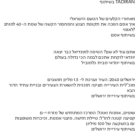
בשיתוף TADIRAN
מאחורי הקלעים של הטעם הישראלי
איך אסם הפכה את תקופת הצנע והמחסור הקשה של שנות ה-40 למותג
לאומי?
בשיתוף אסם
אתם עוד לא שם? הטיסה למונדיאל כבר יצאה
יונדאי לוקחת אתכם לבמה הכי גדולה בעולם
בשיתוף יונדאי מבית כלמוביל
ירושלים 2040: העיר נערכת ל- 1.5 מליון תושבים
מנכ"לית העירייה מציגה תוכנית להשארת הצעירים ובניית עתיד הדור
הבא
בשיתוף עיריית ירושלים
שופינג, אמנות ואוכל: המרכז המתחדש של מזרח י-ם
קפיצה קטנה לחו"ל: טיילת חדשה, מיצגי אמנות, וכיכרות משופצות
בהשקעה של 100 מיליון ₪
בשיתוף עיריית ירושלים