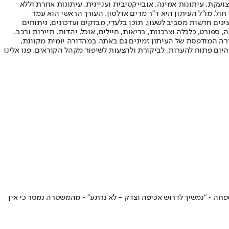
ועקת. עיתונות אמינה, אובייקטיבית ועניינית. עיתונות אחרת וללא
עור החשיפה הגבוה ביותר בימי חול. מו"ל העיתון היא ד"ר מרים אדלסון. העורך הראשי הוא עמר
 והעורך המייסד הוא עמוס רגב. אתרי האינטרנט של "ישראל היום" בעברית ובאנגלית, כמו כן היישומונים (אפליקציות) לאנדרואיד ול-iOS, מציגים חדשות מסביב לשעון, תוכן בלעדי, מבזקים ועדכונים, ניתוחים
, ספורט, כלכלה וצרכנות, בריאות, חיילים, אוכל, יהדות, תיירות ורכב.
דורה המודפסת של העיתון זמינים גם באתר, במהדורה יומית מקוונת,
היום פתוח להערות, לביקורת ולהצעות לשיפור מקהל הקוראים. פנו אלינו
ה • "נמשיך לדרוש אכיפה וצדק - לא נרתע” • מהמשטרה נמסר כי אין