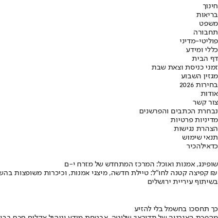
חינוך
בריאות
משפט
תחבורה
פוליטי-מדיני
כללי ומידע
דף הבית
זמני כניסת וצאת שבת
מגזין השבוע
בחירות 2026
אודות
צור קשר
נבחרת הכתבים והפרשנים
מדיניות פרטיות
הצהרת נגישות
תנאי שימוש
כדאי
להכיר
שופינג, אמנות ואוכל: המרכז המתחדש של מזרח י-ם
קפיצה קטנה לחו"ל: טיילת חדשה, מיצגי אמנות, וכיכרות משופצות בהשקעה של 100 מיליון ₪
בשיתוף עיריית ירושלים
כך תחסכו בחשמל בלי להזיע