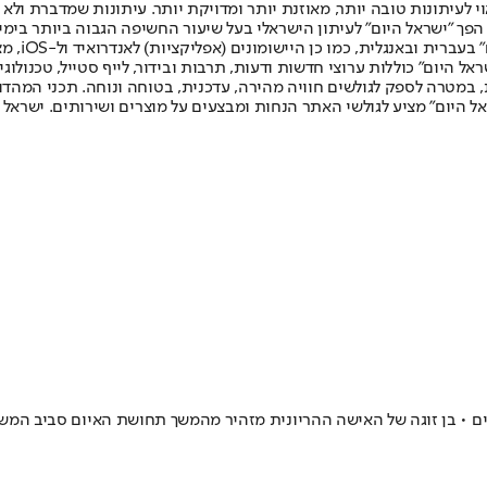
לעיתונות טובה יותר, מאוזנת יותר ומדויקת יותר. עיתונות שמדברת ולא צ
שלום. המהדורה המודפסת הראשונה פורסמה ב-30 ביולי 2007, וב-2010 הפך "ישראל היום" לעיתון הישראלי בעל שי
לחמנוביץ,
ל היום" כוללות ערוצי חדשות ודעות, תרבות ובידור, לייף סטייל, טכנולוגיה
ברית, במטרה לספק לגולשים חוויה מהירה, עדכנית, בטוחה ונוחה. תכני המה
ל היום" מציע לגולשי האתר הנחות ומבצעים על מוצרים ושירותים. ישראל 
• בן זוגה של האישה ההריונית מזהיר מהמשך תחושת האיום סביב המשפח