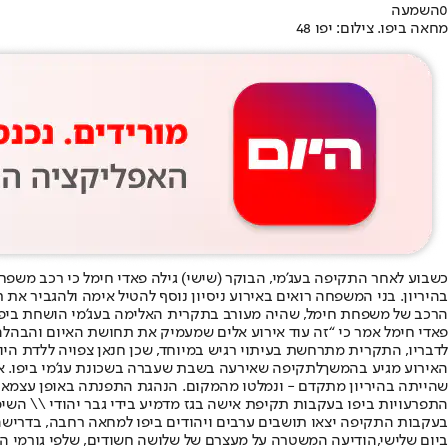
0
השמעה
מחאה ביפו. צילום: יפו 48
כשבוע לאחר התקיפה בעג’מי, הבוקר (שישי) גילה פאדי חימל כי רכב משפ
בהיריון. בני המשפחה רואים באירוע ניסיון נוסף להטיל אימה ולהגביר את
הרכב של משפחת חימל, שהיה מעורב בתקרית האלימה בעג’מי הושחת ביפו // שימוש לפי סעיף
פאדי חימל אמר כי “זה עוד אירוע אלים שמעמיק את תחושת האיום והבהלה
לדבריו, התקרית מתרחשת בעיתוי רגיש במיוחד, שכן חנאן צפויה ללדת הי
האירוע מגיע בהמשך
לתקיפה שאירעה בשבת שעברה בשכונת עג’מי ביפו
. 
שהייתה בהיריון מתקדם - ונמלטו מהמקום. הנהגת התפנתה באופן עצמאי 
התפרעויות ביפו בעקבות תקיפת אישה בגז מדמיע בידי גבר יהודי \\ השימוש נעשה לפי סעיף 
בעקבות התקיפה יצאו תושבים ערבים ויהודים ביפו למחאה רחבה, בדרישה 
ביום שלישי,
הודיעה המשטרה על מעצרם של שלושה חשודים
, שלפי גורמי 