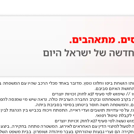
חתו הושחת ביפו וחלונו נופץ. מדובר באחד מכלי הרכב שהיו עם המשפחה
 תחושת האיום סביבם.
 27א לחוק זכויות יוצרים
 בקרב משפחתנו ובקרב החברה הערבית כולה. נראה שיש מי שמנסה להפחיד
ום, והמשפחה חשה חוסר ביטחון בסיסי בסביבת ביתה.
אז, על פי עדויות תושבים ועדי ראייה, התפתח ויכוח בכביש בין הנהגת לבי
לקבלת טיפול רפואי.
27א לחוק זכויות יוצרים
לפעול למיצוי הדין עם האחראים לאירוע. המשטרה פתחה בחקירה, ביצעה 
החקירה הם נערי גבעות שהורחקו בעבר מיהודה ושומרון. בבית משפט הש