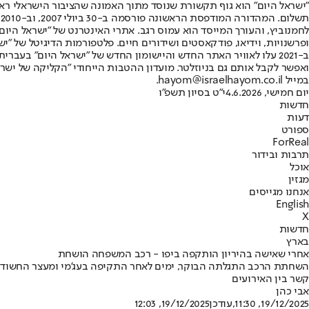
"ישראל היום" הוא גוף תקשורת שנוסד מתוך האמונה שהציבור הישראלי ראוי 
ת
ופרשנויות, וידיאו, פודקאסטים ושידורים חיים. פלטפורמות הדיגיטל של "ישרא
ב-2021 עלו לאוויר האתר החדש והיישומון החדש של "ישראל היום" בע
ואפשר לקבל אותם גם בניוזלטר. מועדון ההטבות הייחודי "הקליקה של ישרא
במייל hayom@israelhayom.co.il.
יום חמישי, 4.6.2026
י"ט בסיון תשפ"ו
חדשות
דעות
ספורט
ForReal
תרבות ובידור
אוכל
מגזין
אנחנו מגייסים
English
X
חדשות
בארץ
אחרי שאישה בהיריון הותקפה ביפו - רכב המשפחה הושחת
השחתת הרכב התגלתה הבוקר, ימים לאחר התקיפה בעג’מי ומעצר החשודים 
קשר בין האירועים
אבי כהן
19/12/2025, 11:30
,עודכן
19/12/2025, 12:03