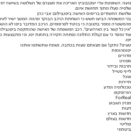
גזעני. השופטת עדי יעקובוביץ האריכה את מעצרם של השלושה בשישה ימים
שלפיה פעלו מתוך תחושת איום.
שלושת החשודים בריסוס האישה ביפו,צילום: אבי כהן
בני המשפחה הביעו חשש כי השחתת הרכב הבוקר מהווה המשך ישיר לאירוע
מהמשטרה נמסר בתגובה כי בניגוד לפרסומים, הרכב המדובר ביפו לא הושחת
"אין כל קשר בין האירועים". רכב המשפחה של האישה שהותקפה ביפו,צילו
עוד נמסר כי עם קבלת התלונה נפתחה חקירה בתחנת יפו, וכי מתבצעות 
יפו.
טעינו? נתקן! אם מצאתם טעות בכתבה, נשמח שתשתפו אותנו
יפו
מהומות
מדורים
ספורט
תרבות ובידור
לייף סטייל
אוכל
תיירות
טכנולוגיה ומדע
הורוסקופ
ForReal
מגזין השבוע
דעות
חדשות בארץ
חדשות בעולם
פוליטי
ביטחוני