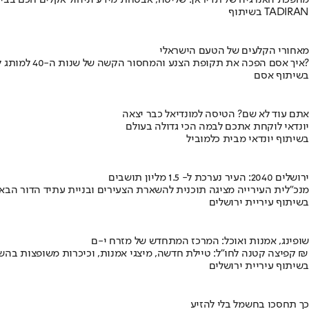
מהפכת האנרגיה של תדיראן: שליטה, אבטחת מידע וניהול אקלים חכם בבי
בשיתוף TADIRAN
מאחורי הקלעים של הטעם הישראלי
איך אסם הפכה את תקופת הצנע והמחסור הקשה של שנות ה-40 למותג לאומי?
בשיתוף אסם
אתם עוד לא שם? הטיסה למונדיאל כבר יצאה
יונדאי לוקחת אתכם לבמה הכי גדולה בעולם
בשיתוף יונדאי מבית כלמוביל
ירושלים 2040: העיר נערכת ל- 1.5 מליון תושבים
מנכ"לית העירייה מציגה תוכנית להשארת הצעירים ובניית עתיד הדור הבא
בשיתוף עיריית ירושלים
שופינג, אמנות ואוכל: המרכז המתחדש של מזרח י-ם
קפיצה קטנה לחו"ל: טיילת חדשה, מיצגי אמנות, וכיכרות משופצות בהשקעה של 100 מיליון ₪
בשיתוף עיריית ירושלים
כך תחסכו בחשמל בלי להזיע