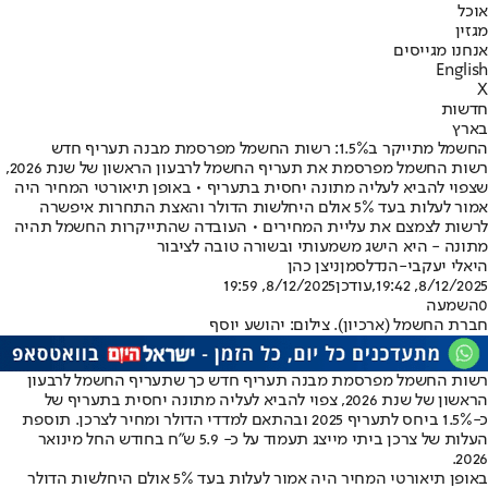
אוכל
מגזין
אנחנו מגייסים
English
X
חדשות
בארץ
החשמל מתייקר ב1.5%: רשות החשמל מפרסמת מבנה תעריף חדש
רשות החשמל מפרסמת את תעריף החשמל לרבעון הראשון של שנת 2026,
שצפוי להביא לעליה מתונה יחסית בתעריף • באופן תיאורטי המחיר היה
אמור לעלות בעד 5% אולם היחלשות הדולר והאצת התחרות איפשרה
לרשות לצמצם את עליית המחירים • העובדה שהתייקרות החשמל תהיה
מתונה - היא הישג משמעותי ובשורה טובה לציבור
היאלי יעקבי-הנדלסמן
ניצן כהן
8/12/2025, 19:42
,עודכן
8/12/2025, 19:59
0
השמעה
חברת החשמל (ארכיון). צילום: יהושע יוסף
רשות החשמל מפרסמת מבנה תעריף חדש כך שתעריף החשמל לרבעון
הראשון של שנת 2026, צפוי להביא לעליה מתונה יחסית בתעריף של
כ-1.5% ביחס לתעריף 2025 ובהתאם למדדי הדולר ומחיר לצרכן. תוספת
העלות של צרכן ביתי מייצג תעמוד על כ- 5.9 ש"ח בחודש החל מינואר
2026.
באופן תיאורטי המחיר היה אמור לעלות בעד 5% אולם היחלשות הדולר