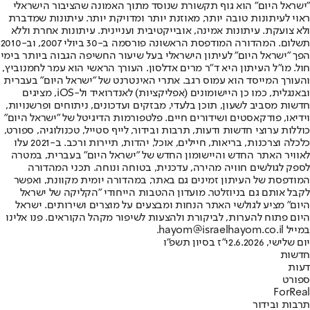
"ישראל היום" הוא גוף תקשורת שנוסד מתוך האמונה שהציבור הישראלי
ראוי לעיתונות טובה יותר, מאוזנת יותר ומדויקת יותר. עיתונות שמדברת
ולא צועקת. עיתונות אמינה, אובייקטיבית ועניינית. עיתונות אחרת וללא
תשלום. המהדורה המודפסת הראשונה פורסמה ב-30 ביולי 2007, וב-2010
הפך "ישראל היום" לעיתון הישראלי בעל שיעור החשיפה הגבוה ביותר בימי
חול. מו"ל העיתון היא ד"ר מרים אדלסון. העורך הראשי הוא עמר לחמנוביץ,
והעורך המייסד הוא עמוס רגב. אתרי האינטרנט של "ישראל היום" בעברית
ובאנגלית, כמו כן היישומונים (אפליקציות) לאנדרואיד ול-iOS, מציגים
חדשות מסביב לשעון, תוכן בלעדי, מבזקים ועדכונים, ניתוחים ופרשנויות,
וידיאו, פודקאסטים ושידורים חיים. פלטפורמות הדיגיטל של "ישראל היום"
כוללות ערוצי חדשות ודעות, תרבות ובידור, לייף סטייל, טכנולוגיה, ספורט,
כלכלה וצרכנות, בריאות, חיילים, אוכל, יהדות, תיירות ורכב. ב-2021 עלו
לאוויר האתר החדש והיישומון החדש של "ישראל היום" בעברית, במטרה
לספק לגולשים חוויה מהירה, עדכנית, בטוחה ונוחה. תכני המהדורה
המודפסת של העיתון זמינים גם באתר, במהדורה יומית מקוונת, ואפשר
לקבל אותם גם בניוזלטר. מועדון ההטבות הייחודי "הקליקה של ישראל
היום" מציע לגולשי האתר הנחות ומבצעים על מוצרים ושירותים. ישראל
היום פתוח להערות, לביקורת ולהצעות לשיפור מקהל הקוראים. פנו אלינו
במייל hayom@israelhayom.co.il.
יום שלישי, 2.6.2026
י"ז בסיון תשפ"ו
חדשות
דעות
ספורט
ForReal
תרבות ובידור