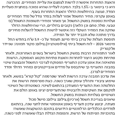
והאצת התחרות איפשרה לרשות לצמצם את עליית המחירים. ההכרעה
היא כי בינואר ב-1.5% בלבד. הסיבה לעלייה שהיא נמוכה במחצית מעליית
המדד, נעוצה בהיחלשות הדולר והאצת התחרות בענף.
באופן עקרוני, מחיר החשמל אמור לעלות בסדר גודל של מדד המחירים
ועלויות נוספות במשק החשמל. אך מאחר ומחירי תשומות החשמל (גז
טבעי, סולר, פחם וכן הלאה) נקובים בדולרים, הרי שהיחלשות הדולר
שחקה את המחיר השקלי וזה איפשר לרשות החשמל להעלות מחירים
בדרך מתונה שלא תכביד יתר על המידה.
תוספת העלות של צרכן ביתי מייצג תעמוד על כ- 5.9 ש"ח בחודש החל
מינואר 2026 - לוח חשמל ביתי (אילוסטרציה),צילום: מקור תמונה: שניידר
אלקטריק
לאור התמורות הרבות במשק החשמל בישראל בשנים האחרונות, ולאחר
פתיחת מקטע היצור לתחרות והאצת פתיחת מקטע האספקה, הרשות
מתאימה את אופן עדכון התעריף המפוקח לצרכני החשמל ומבצעת שינוי
במבנה התעריף כך שיתבסס על מדדים אובייקטיבים כמחיר הדולר ומדד
המחירים לצרכן.
את עדכון המבנה ערכה הרשות לאחר שפרסמה "קול קורא" בנושא, ולאחר
שימוע ציבורי ותהליך עומק שארך כשנה. כעת מפרסמת הרשות את
החלטתה ואת התעריף המעודכן בהתאם לשינוי. כשמטרתו של השינוי
למקסם את השקיפות ולהבטיח שהתעריפים יציגו באופן הולם את
השינויים בעלויות השונות במשק החשמל.
שיאנים בצריכת חשמל (ארכיון),צילום: צילום: מישל מכול
מעתה, יבוצע עדכון תעריף באופן אוטומטי אחת לחצי שנה, בהתאם
למדדים הכלכליים הרלוונטיים הידועים בתוכם ההשקעות שאושרו
בתוכניות הפיתוח של הרשת, והפנמת הגדלת הבלו שאושרה לפני כשנה.