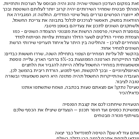
זאת במקום העדכון השנתי שהיה נהוג והיה מבוסס על הערכות ותחזיות.
המהלך מבטיח שמחיר השירותים יהיה קרוב יותר לעלותם השוטפת ובכך
לא ייווצרו הפרשים נגררים בשל שינוי המדדים. החלטה זו, המגבירה את
הוודאות במשק, תאפשר לצרכנים לכלכל בתבונה את צריכת החשמל,
ולשחקנים השונים לתכנן את צעדיהם באופן מיטבי.
במסגרת השינוי, פרסמה הרשות את מנגנוני ההצמדה השונים - כמו
הצמדת מחירי הדלקים לשער הדולר והצמדת עלויות הפיתוח למדד
המחירים לצרכן - והחליטה בין היתר על איחוד תעריפי שירותי הרשת
השונים למחיר אחוד.
בהקשר לגל עליות המחירים הצפוי בתחילת השנה, שררו חששות כבדים:
לצד התייקרות הארנונה הממוצעת בכ-5% ברחבי הארץ, עלייה נוספת
ומשמעותית במחירי החשמל עלולה הייתה להגביר את הלחצים
האינפלציוניים - ובכך להקשות, ואף למנוע, הורדת ריבית בהמשך. לכן,
העובדה שהתייקרות החשמל תהיה מתונה היא הישג משמעותי ובשורה
טובה לציבור.
טעינו? נתקן! אם מצאתם טעות בכתבה, נשמח שתשתפו אותנו
כדאי
להכיר
הטעויות שיחתכו לכם את קצבת הפנסיה
ממשיכת כספים ועד חוסר תכנון – הצעדים שיצילו את הכסף שלכם
בשיתוף מנורה מבטחים
אתם עוד לא שם? הטיסה למונדיאל כבר יצאה
יונדאי לוקחת אתכם לבמה הכי גדולה בעולם