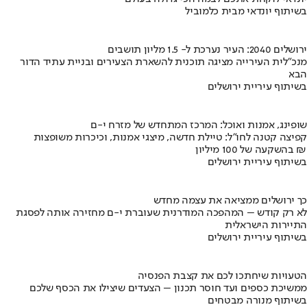
בשיתוף יונדאי מבית כלמוביל
ירושלים 2040: העיר נערכת ל- 1.5 מליון תושבים
מנכ"לית העירייה מציגה תוכנית להשארת הצעירים ובניית עתיד הדור
הבא
בשיתוף עיריית ירושלים
שופינג, אמנות ואוכל: המרכז המתחדש של מזרח י-ם
קפיצה קטנה לחו"ל: טיילת חדשה, מיצגי אמנות, וכיכרות משופצות
בהשקעה של 100 מיליון ₪
בשיתוף עיריית ירושלים
כך ירושלים ממציאה את עצמה מחדש
לא רק קודש – המהפכה המודרנית שעוברת י-ם מחזירה אותה לפסגת
התיירות הישראלית
בשיתוף עיריית ירושלים
הטעויות שיחתכו לכם את קצבת הפנסיה
ממשיכת כספים ועד חוסר תכנון – הצעדים שיצילו את הכסף שלכם
בשיתוף מנורה מבטחים