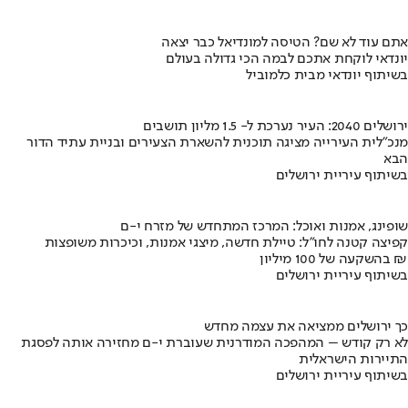
אתם עוד לא שם? הטיסה למונדיאל כבר יצאה
יונדאי לוקחת אתכם לבמה הכי גדולה בעולם
בשיתוף יונדאי מבית כלמוביל
ירושלים 2040: העיר נערכת ל- 1.5 מליון תושבים
מנכ"לית העירייה מציגה תוכנית להשארת הצעירים ובניית עתיד הדור
הבא
בשיתוף עיריית ירושלים
שופינג, אמנות ואוכל: המרכז המתחדש של מזרח י-ם
קפיצה קטנה לחו"ל: טיילת חדשה, מיצגי אמנות, וכיכרות משופצות
בהשקעה של 100 מיליון ₪
בשיתוף עיריית ירושלים
כך ירושלים ממציאה את עצמה מחדש
לא רק קודש – המהפכה המודרנית שעוברת י-ם מחזירה אותה לפסגת
התיירות הישראלית
בשיתוף עיריית ירושלים