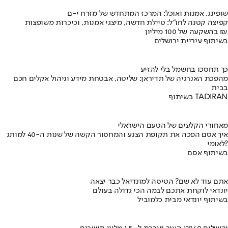
שופינג, אמנות ואוכל: המרכז המתחדש של מזרח י-ם
קפיצה קטנה לחו"ל: טיילת חדשה, מיצגי אמנות, וכיכרות משופצות
בהשקעה של 100 מיליון ₪
בשיתוף עיריית ירושלים
כך תחסכו בחשמל בלי להזיע
מהפכת האנרגיה של תדיראן: שליטה, אבטחת מידע וניהול אקלים חכם
בבית
בשיתוף TADIRAN
מאחורי הקלעים של הטעם הישראלי
איך אסם הפכה את תקופת הצנע והמחסור הקשה של שנות ה-40 למותג
לאומי?
בשיתוף אסם
אתם עוד לא שם? הטיסה למונדיאל כבר יצאה
יונדאי לוקחת אתכם לבמה הכי גדולה בעולם
בשיתוף יונדאי מבית כלמוביל