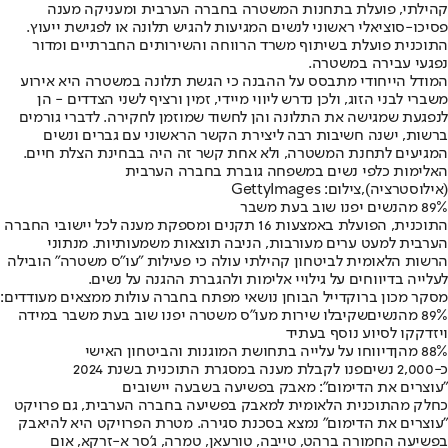
קהילתי, פועלת בתחנות המשטרה בחברה הערבית ומעניקה מענה
פסיכו-סוציאלי ראשוני לנשים המגיעות להגיש תלונה או לפגישת ייעוץ.
התוכנית פועלת בשיתוף משרד הרווחה והשירותים החברתיים ומדור
נפגעי עבירה במשטרה.
המודל הייחודי מתבסס על ההבנה כי הגשת תלונה במשטרה היא אירוע
משברי לבני הזוג, ולכן נדרש ליווי מיידי, זמין ורציף לשני הצדדים - הן
לנפגעת שמגישה את התלונה והן לחשוד שמוזמן לחקירה. לדברי גורמים
ברשות, ישנה חשיבות רבה ליצירת הקשר הראשוני עם גברים ונשים
המגיעים לתחנת המשטרה, ולא אחת קשר זה היה בבחינת הצלת חיים.
האלימות כלפי נשים במשפחה גוברת בחברה הערבית
(אילוסטרציה),צילום: GettyImages
89% מהנשים יפנו שוב בעת משבר
התוכנית, הפועלת באמצעות 16 תקנים ומספקת מענה לכל יישובי החברה
הערבית למעט ערים מעורבות, הניבה תוצאות משמעותיות. מנתוני
הרשות הלאומית לביטחון קהילתי עולה כי פעילות "עו״ס משטרה" הובילה
לעלייה בדיווחים על גילויי אלימות ולהגברת ההגנה על נשים.
מסקר מכון ברוקדייל הבוחן נושאי מפתח בחברה עולות ממצאים מעודדים:
89% מהנשים
שקיבלו שירות מעו״ס משטרה יפנו שוב בעת משבר במידה
ויזדקקו לסיוע נוסף בעתיד
88% מהן
דיווחו על עלייה בתחושת המוגנות והביטחון האישי
כ-2,000 נשים
פנו לקבלת מענה במסגרת התוכנית בשנת 2024
"עוצרים את הדימום": מאבק בפשיעה בשבעה יישובים
כחלק מהתוכנית הלאומית למאבק בפשיעה בחברה הערבית, גם פרויקט
"עוצרים את הדימום" נמצא בסכנת סגירה. מטרת הפרויקט היא להיאבק
בפשיעה החמורה ברהט, טייבה, טורעאן, טמרה, ג'סר א-זרקא, אום