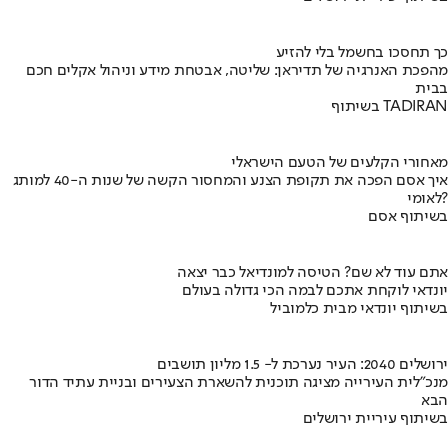
כך תחסכו בחשמל בלי להזיע
מהפכת האנרגיה של תדיראן: שליטה, אבטחת מידע וניהול אקלים חכם
בבית
בשיתוף TADIRAN
מאחורי הקלעים של הטעם הישראלי
איך אסם הפכה את תקופת הצנע והמחסור הקשה של שנות ה-40 למותג
לאומי?
בשיתוף אסם
אתם עוד לא שם? הטיסה למונדיאל כבר יצאה
יונדאי לוקחת אתכם לבמה הכי גדולה בעולם
בשיתוף יונדאי מבית כלמוביל
ירושלים 2040: העיר נערכת ל- 1.5 מליון תושבים
מנכ"לית העירייה מציגה תוכנית להשארת הצעירים ובניית עתיד הדור
הבא
בשיתוף עיריית ירושלים