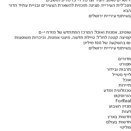
ירושלים 2040: העיר נערכת ל- 1.5 מליון תושבים
מנכ"לית העירייה מציגה תוכנית להשארת הצעירים ובניית עתיד הדור
הבא
בשיתוף עיריית ירושלים
שופינג, אמנות ואוכל: המרכז המתחדש של מזרח י-ם
קפיצה קטנה לחו"ל: טיילת חדשה, מיצגי אמנות, וכיכרות משופצות
בהשקעה של 100 מיליון ₪
בשיתוף עיריית ירושלים
מדורים
ספורט
תרבות ובידור
לייף סטייל
אוכל
תיירות
טכנולוגיה ומדע
הורוסקופ
ForReal
מגזין השבוע
דעות
חדשות בארץ
חדשות בעולם
פוליטי