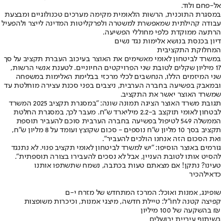
אל-פחם ולוד.
במסגרת התוכנית, הרשות הלאומית מקימה מערכים טכנולוגיים ומבצעת
עבודה קהילתית שמאפשרת למשטרה ולפרקליטות המדינה לייצר ולהפעיל
הרתעה ממוקדת כלפי מחוללי הפשיעה.
דיון בכנסת בנושא אלימות נגד נשים
המחלוקת התקציבית
במשרד לביטחון לאומי מאשימים את האוצר בעיכוב העברת תקציב על סך
17 מיליון שקלים לטובת שני הפרויקטים החיוניים. לטענת אנשי הרשות,
שני המיזמים הללו, הנחשבים לכלי מרכזי בבלימת האלימות במשפחה
ובמאבק בפשיעה בחברה הערבית, ניצבים בפני סכנת עצירה מוחלטת עד
שמשרד האוצר יאשר את התקציב.
תגובת משרד האוצר הציגה תמונה שונה: "במסגרת תקציב 2025 המשרד
לבטחון לאומי תוקצב ב-2.2 מיליארד ש״ח. מעבר לכך, במסגרת החלטת
הממשלה 549 לטיפול בפשיעה בחברה הערבית סוכם להעביר תוספת
תקציב בסך 10 מליון ש״ח נוספים - סכום שקוצץ ועומד על 8 מליון ש״ח,
ואת הסכום הזה אנחנו הולכים להעביר".
גורמים באוצר הוסיפו: "יש למשרד לביטחון לאומי תקציב פנוי. לא נתנגד
להסיט אותו לטובת העניין, אבל לא נסכים להעבירו בצורה תוספתית".
טעינו? נתקן! אם מצאתם טעות בכתבה, נשמח שתשתפו אותנו
כדאי
להכיר
שופינג, אמנות ואוכל: המרכז המתחדש של מזרח י-ם
קפיצה קטנה לחו"ל: טיילת חדשה, מיצגי אמנות, וכיכרות משופצות
בהשקעה של 100 מיליון ₪
בשיתוף עיריית ירושלים