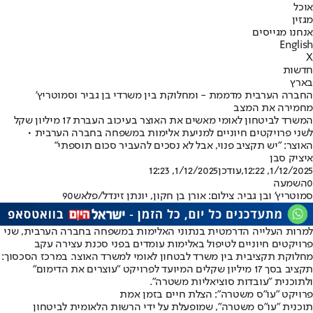
אוכל
מגזין
אנחנו מגייסים
English
X
חדשות
בארץ
החברה הערבית מדממת - ומחלוקת בין משרדי בן גביר וסמוטריץ'
מחמירה את המצב
המשרד לביטחון לאומי מאשים את האוצר בעיכוב העברת 17 מיליון שקל
לשני פרויקטים חיוניים למניעת אלימות במשפחה בחברה הערבית •
האוצר: "יש תקציב פנוי, אבל לא נסכים להעביר סכום תוספתי"
איציק סבן
1/12/2025, 12:22
,עודכן
1/12/2025, 12:23
0
השמעה
סמוטריץ' ובן גביר. צילום: אורן בן חקון, יונתן זינדל/פלאש90
למרות העלייה הדרמטית בנתוני האלימות במשפחה בחברה הערבית, שני
פרויקטים חיוניים לטיפול באלימות עומדים בפני סכנת עצירה עקב
מחלוקת תקציבית בין משרד לבטחון לאומי למשרד האוצר. במרכז הסכסוך:
תקציב בסך 17 מיליון שקלים המיועד לפרויקט "עוצרים את הדימום"
ולתוכנית "עובדות סוציאליות משטרה".
פרויקט "עו״ס משטרה": הצלת חיים בזמן אמת
תוכנית "עו״ס משטרה", שמופעלת על ידי הרשות הלאומית לביטחון