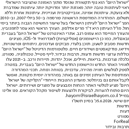
"ישראל היום" הוא גוף תקשורת שנוסד מתוך האמונה שהציבור הישראלי
ראוי לעיתונות טובה יותר, מאוזנת יותר ומדויקת יותר. עיתונות שמדברת
ולא צועקת. עיתונות אמינה, אובייקטיבית ועניינית. עיתונות אחרת וללא
תשלום. המהדורה המודפסת הראשונה פורסמה ב-30 ביולי 2007, וב-2010
הפך "ישראל היום" לעיתון הישראלי בעל שיעור החשיפה הגבוה ביותר בימי
חול. מו"ל העיתון היא ד"ר מרים אדלסון. העורך הראשי הוא עמר לחמנוביץ,
והעורך המייסד הוא עמוס רגב. אתרי האינטרנט של "ישראל היום" בעברית
ובאנגלית, כמו כן היישומונים (אפליקציות) לאנדרואיד ול-iOS, מציגים
חדשות מסביב לשעון, תוכן בלעדי, מבזקים ועדכונים, ניתוחים ופרשנויות,
וידיאו, פודקאסטים ושידורים חיים. פלטפורמות הדיגיטל של "ישראל היום"
כוללות ערוצי חדשות ודעות, תרבות ובידור, לייף סטייל, טכנולוגיה, ספורט,
כלכלה וצרכנות, בריאות, חיילים, אוכל, יהדות, תיירות ורכב. ב-2021 עלו
לאוויר האתר החדש והיישומון החדש של "ישראל היום" בעברית, במטרה
לספק לגולשים חוויה מהירה, עדכנית, בטוחה ונוחה. תכני המהדורה
המודפסת של העיתון זמינים גם באתר, במהדורה יומית מקוונת, ואפשר
לקבל אותם גם בניוזלטר. מועדון ההטבות הייחודי "הקליקה של ישראל
היום" מציע לגולשי האתר הנחות ומבצעים על מוצרים ושירותים. ישראל
היום פתוח להערות, לביקורת ולהצעות לשיפור מקהל הקוראים. פנו אלינו
במייל hayom@israelhayom.co.il.
יום שישי, 5.6.2026
כ' בסיון תשפ"ו
חדשות
דעות
ספורט
ForReal
תרבות ובידור