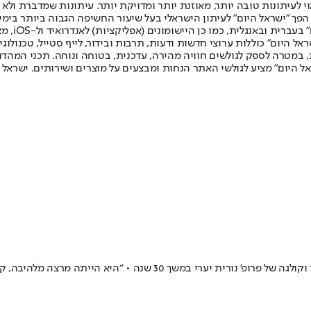
לעיתונות טובה יותר, מאוזנת יותר ומדויקת יותר. עיתונות שמדברת ולא צ
שלום. המהדורה המודפסת הראשונה פורסמה ב-30 ביולי 2007, וב-2010 הפך "ישראל היום" לעיתון הישראלי בעל שי
לחמנוביץ,
ל היום" כוללות ערוצי חדשות ודעות, תרבות ובידור, לייף סטייל, טכנולוגיה
ברית, במטרה לספק לגולשים חוויה מהירה, עדכנית, בטוחה ונוחה. תכני המה
ל היום" מציע לגולשי האתר הנחות ומבצעים על מוצרים ושירותים. ישראל 
“זה שהיא שרדה את השמונה ימים האלה זה נס”, אמר פרופ’ שמעון לוי, חבר 