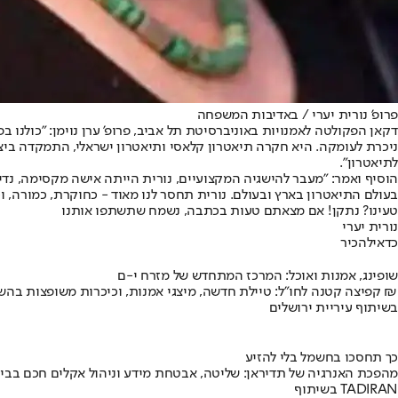
פרופ' נורית יערי / באדיבות המשפחה
דקאן הפקולטה לאמנויות באוניברסיטת תל אביב, פרופ' ערן נוימן: "כולנו
ניכרת לעומקה. היא חקרה תיאטרון קלאסי ותיאטרון ישראלי, התמקדה ביציר
לתיאטרון".
הוסיף ואמר: "מעבר להישגיה המקצועיים, נורית הייתה אישה מקסימה, נד
בעולם התיאטרון בארץ ובעולם. נורית תחסר לנו מאוד - כחוקרת, כמורה, ו
טעינו? נתקן! אם מצאתם טעות בכתבה, נשמח שתשתפו אותנו
נורית יערי
כדאי
להכיר
שופינג, אמנות ואוכל: המרכז המתחדש של מזרח י-ם
קפיצה קטנה לחו"ל: טיילת חדשה, מיצגי אמנות, וכיכרות משופצות בהשקעה של 100 מיליון ₪
בשיתוף עיריית ירושלים
כך תחסכו בחשמל בלי להזיע
מהפכת האנרגיה של תדיראן: שליטה, אבטחת מידע וניהול אקלים חכם בבי
בשיתוף TADIRAN