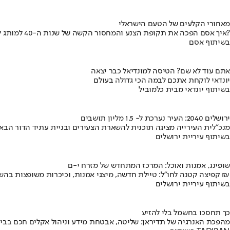
מאחורי הקלעים של הטעם הישראלי
איך אסם הפכה את תקופת הצנע והמחסור הקשה של שנות ה-40 למותג לאומי?
בשיתוף אסם
אתם עוד לא שם? הטיסה למונדיאל כבר יצאה
יונדאי לוקחת אתכם לבמה הכי גדולה בעולם
בשיתוף יונדאי מבית כלמוביל
ירושלים 2040: העיר נערכת ל- 1.5 מליון תושבים
מנכ"לית העירייה מציגה תוכנית להשארת הצעירים ובניית עתיד הדור הבא
בשיתוף עיריית ירושלים
שופינג, אמנות ואוכל: המרכז המתחדש של מזרח י-ם
קפיצה קטנה לחו"ל: טיילת חדשה, מיצגי אמנות, וכיכרות משופצות בהשקעה של 100 מיליון ₪
בשיתוף עיריית ירושלים
כך תחסכו בחשמל בלי להזיע
מהפכת האנרגיה של תדיראן: שליטה, אבטחת מידע וניהול אקלים חכם בבי