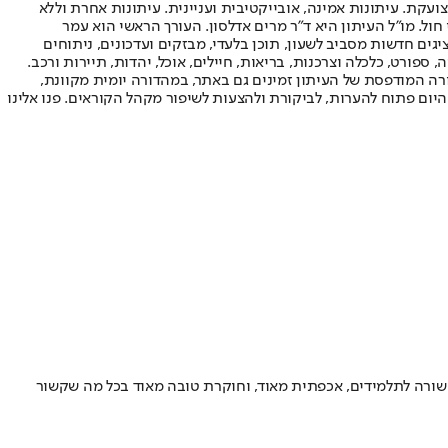
ועקת. עיתונות אמינה, אובייקטיבית ועניינית. עיתונות אחרת וללא
עור החשיפה הגבוה ביותר בימי חול. מו"ל העיתון היא ד"ר מרים אדלסון. העורך הראשי הוא עמר
 והעורך המייסד הוא עמוס רגב. אתרי האינטרנט של "ישראל היום" בעברית ובאנגלית, כמו כן היישומונים (אפליקציות) לאנדרואיד ול-iOS, מציגים חדשות מסביב לשעון, תוכן בלעדי, מבזקים ועדכונים, ניתוחים
, ספורט, כלכלה וצרכנות, בריאות, חיילים, אוכל, יהדות, תיירות ורכב.
דורה המודפסת של העיתון זמינים גם באתר, במהדורה יומית מקוונת,
היום פתוח להערות, לביקורת ולהצעות לשיפור מקהל הקוראים. פנו אלינו
וקולגה של פרופ’ נורית יערי במשך 30 שנה • “היא הייתה מרצה מלהיבה, קשורה לתלמידים, אכפתית מאוד, וחוקרת טובה מאוד בכל מה שקשור