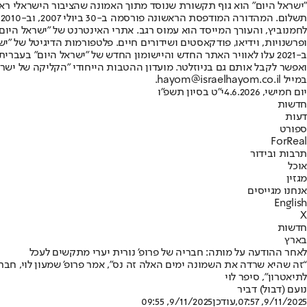
"ישראל היום" הוא גוף תקשורת שנוסד מתוך האמונה שהציבור הישראלי ראוי 
ת
ופרשנויות, וידיאו, פודקאסטים ושידורים חיים. פלטפורמות הדיגיטל של "ישרא
ב-2021 עלו לאוויר האתר החדש והיישומון החדש של "ישראל היום" בע
ואפשר לקבל אותם גם בניוזלטר. מועדון ההטבות הייחודי "הקליקה של ישרא
במייל hayom@israelhayom.co.il.
יום חמישי, 4.6.2026
י"ט בסיון תשפ"ו
חדשות
דעות
ספורט
ForReal
תרבות ובידור
אוכל
מגזין
אנחנו מגייסים
English
X
חדשות
בארץ
לאחר ההודעה על מותה: חבריה של פרופ' נורית יערי מתקשים לעכל
לתיאטרון", סיפר לוי
נועם (דבול) דביר
9/11/2025, 07:57
,עודכן
9/11/2025, 09:55