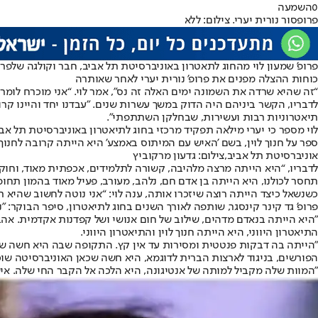
0
השמעה
פרופסור נורית יערי. צילום: ללא
פרופ’ שמעון לוי מהחוג לתאטרון באוניברסיטת תל אביב, חבר וקולגה של
פרו
כוחות ההצלה מפנים את פרופ' נורית יערי לאחר שאותרה
“זה שהיא שרדה את השמונה ימים האלה זה נס”, אמר לוי. “אני מוכרח לומר
לדבריו, הקשר ביניהם היה הדוק במשך עשרות שנים. "עבדנו יחד והיינו קר
תיאטרוניות רבות ועשירות, שבחלקן השתתפתי”.
לוי מספר כי יערי מילאה תפקיד מרכזי בחוג לתיאטרון באוניברסיטת תל אביב
ספר על חנוך לוין, בשם 'האיש עם המיתוס באמצע' היא הייתה קרובה לחנוך”
אוניברסיטת תל אביב,צילום: גדעון מרקוביץ
לדבריו, “היא הייתה מרצה מלהיבה, קשורה לתלמידים, אכפתית מאוד, וחוקר
תחסר לכולנו, היא הייתה בן אדם חם, נלהב, מעורב, פעיל מאוד בהמון תחומ
כשנשאל כיצד הייתה רוצה שיזכרו אותה, ענה לוי: “אני נוטה לחשוב שהי
פרופ' גד קינר קינסגר, שותפה לאורך השנים בחוג לתיאטרון, סיפר הבוקר: "נורית הייתה חברת נפש שלי. התחלנו יחד
"היא הייתה בנאדם מדהים, שילוב של חום אנושי ושל קפדנות אקדמית. אהב
התיאטרון היווני, היא הייתה חנוך לוין והתיאטרון היווני.
"הייתה בה דבקות פנטטית ומסירות עד אין קץ. התקופה שבה היא חשה שיש
הפורשים, בניגוד לארצות הברית לדוגמא, היא חשה שכאן האוניברסיטה ש
"המוות שלה מקביל למותה של אנטיגונה, היא הלכה אל הקבר החי שלה. אי