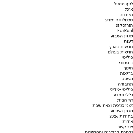
לייף סטייל
אוכל
תיירות
טכנולוגיה ומדע
הורוסקופ
ForReal
מגזין השבוע
דעות
חדשות בארץ
חדשות בעולם
פוליטי
ביטחוני
חינוך
בריאות
משפט
תחבורה
פוליטי-מדיני
כללי ומידע
דף הבית
זמני כניסת וצאת שבת
מגזין השבוע
בחירות 2026
אודות
צור קשר
נבחרת הכתבים והפרשנים