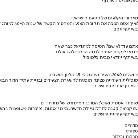
בשיתוף TADIRAN
מאחורי הקלעים של הטעם הישראלי
איך אסם הפכה את תקופת הצנע והמחסור הקשה של שנות ה-40 למותג לאומי?
בשיתוף אסם
אתם עוד לא שם? הטיסה למונדיאל כבר יצאה
יונדאי לוקחת אתכם לבמה הכי גדולה בעולם
בשיתוף יונדאי מבית כלמוביל
ירושלים 2040: העיר נערכת ל- 1.5 מליון תושבים
מנכ"לית העירייה מציגה תוכנית להשארת הצעירים ובניית עתיד הדור הבא
בשיתוף עיריית ירושלים
שופינג, אמנות ואוכל: המרכז המתחדש של מזרח י-ם
קפיצה קטנה לחו"ל: טיילת חדשה, מיצגי אמנות, וכיכרות משופצות בהשקעה של 100 מיליון ₪
בשיתוף עיריית ירושלים
מדורים
ספורט
תרבות ובידור