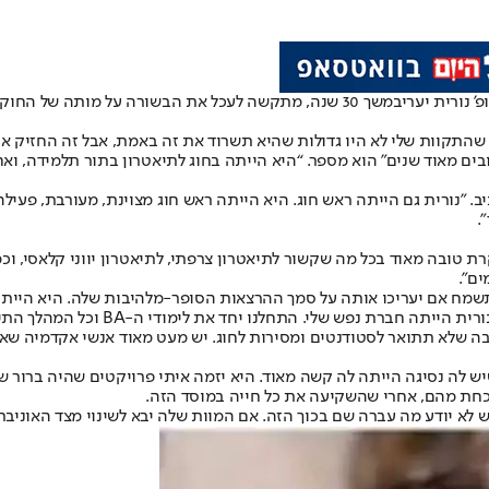
פ’ נורית יערי
במשך 30 שנה, מתקשה לעכל את הבשורה על מותה של החוקרת והמרצה לתיאטרון שנמצאה באפיסת כוחות ונפטרה הבוקר.
 שהתקוות שלי לא היו גדולות שהיא תשרוד את זה באמת, אבל זה החזיק או
ובים מאוד שנים" הוא מספר. “היא הייתה בחוג לתיאטרון בתור תלמידה, וא
. "נורית גם הייתה ראש חוג. היא הייתה ראש חוג מצוינת, מעורבת, פעילה,
.
ת טובה מאוד בכל מה שקשור לתיאטרון צרפתי, לתיאטרון יווני קלאסי, וכמ
ים”.
א תשמח אם יעריכו אותה על סמך ההרצאות הסופר-מלהיבות שלה. היא היית
 את לימודי ה-BA וכל המהלך התיאטרוני שלנו היה צעד בצעד. עשינו הרבה דברים יחד.
ה שלא תתואר לסטודנטים ומסירות לחוג. יש מעט מאוד אנשי אקדמיה שאפשר
 לה נסיגה הייתה לה קשה מאוד. היא יזמה איתי פרויקטים שהיה ברור של
וכחת מהם, אחרי שהשקיעה את כל חייה במוסד הזה.
ש לא יודע מה עברה שם בכוך הזה. אם המוות שלה יבא לשינוי מצד האוני