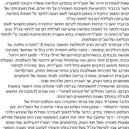
שאת לשמירת חייה של הפצ"רית במתקן הכליאה שאליו הובאה למעצרה.
השר בן גביר הדגיש את חשיבות השמירה על חיי אדם, ואת חשיבותה של
קיום המשך החקירה באופן מקצועי לשם הגעה לחקר כל האמת בפרשה
שהביאה לעלילת דם נגד לוחמי צה"ל.
בן גביר טען כי קיימת חשיבות לקיום המשך החקירה באופן מקצועי לשם
הגעה לחקר כל האמת בפרשה שהביאה לעלילת דם נגד לוחמי צה"ל. נציב
שב"ס הנחה כי הפצ"רית תשהה בתא מעצרה תחת פיקוח מוגבר ע"י לוחמי
הכליאה של שב"ס ומצלמות.
ח"כ אביגדור ליברמן הגיב להחלטת המעצר ברשת X: "חקירה מלאה, עד
תום ההליכים ובסופה - מיצוי מלוא חומרת הדין בכל מי שנחשד בפגיעה
אנושה בכבודם, בכשירותם ובחייהם של חיילי צה"ל - למען יראו ויראו".
כזכור, מוקדם יותר היום, מה שהתחיל כאירוע דרמטי של היעלמות, הפעלת
כוחות חיפוש נרחבים וחשש גדול לחיי הפצ"רית, הפך במהרה לסיפור
מורכב של חקירות משולבות בקרב גורמי אכיפת החוק. הפרקליטה
הצבאית הראשית, אותרה בריאה ושלמה, לאחר שעות של חיפושים
מאומצים בחוף הצוק, אך העניין רחוק מלהיות סגור.
במכתב שהשאירה למשפחתה בביתה לפני שנותק עמה הקשר בשעות
הבוקר, נכתבו המילים "אל תביטו לאחור" - מה שגרם להתגברות החשש
לגורלה במהלך שעות החיפושים הארוכות.
הדבר שמטריד כעת את גורמי החקירה הוא הטלפון הנייד של
תומר-ירושלמי - שעקבותיו נעלמו גם אחרי איתורה של הפצ"רית. אם
הטלפון הוסתר בזדון, הדבר עלול להפוך לעבירה נפרדת של שיבוש הליכי
חקירה - דבר שיסבך עוד יותר את המצב המשפטי שבו היא נמצאת ממילא.
פצצות תאורה מעל חוף הצוק בחיפושים אחר הפצ"רית,צילום: עמי שומן
הארוע עבר לטיפול צה"ל בשל מורכבותו והצורך לעקוב אחר מצבה הנפשי