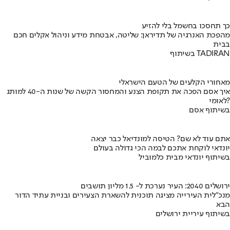
כך תחסכו בחשמל בלי להזיע
מהפכת האנרגיה של תדיראן: שליטה, אבטחת מידע וניהול אקלים חכם
בבית
בשיתוף TADIRAN
מאחורי הקלעים של הטעם הישראלי
איך אסם הפכה את תקופת הצנע והמחסור הקשה של שנות ה-40 למותג
לאומי?
בשיתוף אסם
אתם עוד לא שם? הטיסה למונדיאל כבר יצאה
יונדאי לוקחת אתכם לבמה הכי גדולה בעולם
בשיתוף יונדאי מבית כלמוביל
ירושלים 2040: העיר נערכת ל- 1.5 מליון תושבים
מנכ"לית העירייה מציגה תוכנית להשארת הצעירים ובניית עתיד הדור
הבא
בשיתוף עיריית ירושלים