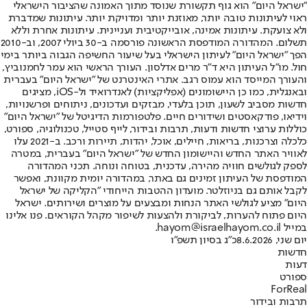
"ישראל היום" הוא גוף תקשורת שנוסד מתוך האמונה שהציבור הישראלי
ראוי לעיתונות טובה יותר, מאוזנת יותר ומדויקת יותר. עיתונות שמדברת
ולא צועקת. עיתונות אמינה, אובייקטיבית ועניינית. עיתונות אחרת וללא
תשלום. המהדורה המודפסת הראשונה פורסמה ב-30 ביולי 2007, וב-2010
הפך "ישראל היום" לעיתון הישראלי בעל שיעור החשיפה הגבוה ביותר בימי
חול. מו"ל העיתון היא ד"ר מרים אדלסון. העורך הראשי הוא עמר לחמנוביץ,
והעורך המייסד הוא עמוס רגב. אתרי האינטרנט של "ישראל היום" בעברית
ובאנגלית, כמו כן היישומונים (אפליקציות) לאנדרואיד ול-iOS, מציגים
חדשות מסביב לשעון, תוכן בלעדי, מבזקים ועדכונים, ניתוחים ופרשנויות,
וידיאו, פודקאסטים ושידורים חיים. פלטפורמות הדיגיטל של "ישראל היום"
כוללות ערוצי חדשות ודעות, תרבות ובידור, לייף סטייל, טכנולוגיה, ספורט,
כלכלה וצרכנות, בריאות, חיילים, אוכל, יהדות, תיירות ורכב. ב-2021 עלו
לאוויר האתר החדש והיישומון החדש של "ישראל היום" בעברית, במטרה
לספק לגולשים חוויה מהירה, עדכנית, בטוחה ונוחה. תכני המהדורה
המודפסת של העיתון זמינים גם באתר, במהדורה יומית מקוונת, ואפשר
לקבל אותם גם בניוזלטר. מועדון ההטבות הייחודי "הקליקה של ישראל
היום" מציע לגולשי האתר הנחות ומבצעים על מוצרים ושירותים. ישראל
היום פתוח להערות, לביקורת ולהצעות לשיפור מקהל הקוראים. פנו אלינו
במייל hayom@israelhayom.co.il.
יום שני, 8.6.2026
כ"ג בסיון תשפ"ו
חדשות
דעות
ספורט
ForReal
תרבות ובידור