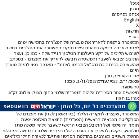
אוכל
מגזין
אנחנו מגייסים
English
X
חדשות
בארץ
המשטרה ביקשה להאריך את מעצרה של הפצ״רית בחמישה ימים
לאחר שעברה בדיקה רפואית עצרו חוקרי המשטרה את הפצ"רית בחשד
לשיבוש הליכים על רקע היעלמות הטלפון הנייד שלה • כמו כן, נעצר
התובע הצבאי לשעבר והמשטרה תבקש להאריך את מעצרם • במכתב
שהשאירה בביתה כתבה: "אל תביטו לאחור" • מארכה צפוי להיות מוארך
היום
אבי כהן
איציק סבן
2/11/2025, 19:52
,עודכן
3/11/2025, 10:20
0
השמעה
חיפושים אחר הפצ"רית אלופה תומר־ירושלמי בחוף הצוק. צילום: זק"א,
אורן בן חקון
המשטרה, שעצרה לחקירה הלילה (בין ראשון לשני) את מעצרם של
הפרקליטה הצבאית הראשית (הפצ"רית) היוצאת האלופה יפעת
תומר-ירושלמי ושל התובע הצבאי הראשי לשעבר אלוף-משנה מתן
סולומש, ביקשה להאריך את מעצרה של תומר-ירושלמי בחמישה ימים.
לפי
החשד, השניים מעורבים בהדלפת הסרטון שתיעד לכאורה חיילי מילואים