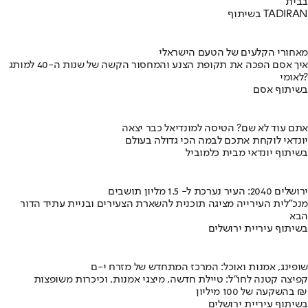
בבית
בשיתוף TADIRAN
מאחורי הקלעים של הטעם הישראלי
איך אסם הפכה את תקופת הצנע והמחסור הקשה של שנות ה-40 למותג
לאומי?
בשיתוף אסם
אתם עוד לא שם? הטיסה למונדיאל כבר יצאה
יונדאי לוקחת אתכם לבמה הכי גדולה בעולם
בשיתוף יונדאי מבית כלמוביל
ירושלים 2040: העיר נערכת ל- 1.5 מליון תושבים
מנכ"לית העירייה מציגה תוכנית להשארת הצעירים ובניית עתיד הדור
הבא
בשיתוף עיריית ירושלים
שופינג, אמנות ואוכל: המרכז המתחדש של מזרח י-ם
קפיצה קטנה לחו"ל: טיילת חדשה, מיצגי אמנות, וכיכרות משופצות
בהשקעה של 100 מיליון ₪
בשיתוף עיריית ירושלים