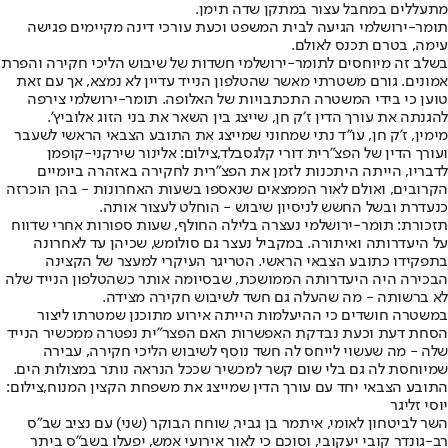
מתעללים במחבל עצור במתקן שדה תימן.
תומר-ירושלמי הגיעה לבית המשפט וכעת עורכי דינה מקיימים פגישה
עימה, בטרם תכנס לאולם.
בשלב זה מיוחסים לתומר-ירושלמי חשדות של שיבוש הליכי חקירה והפרת
אמונים. גורם משטרתי מאשר שהטלפון הנייד עדיין לא נמצא, אך עם זאת
טוען כי בידי המשטרה התכתבויות של האלופה. תומר-ירושלמי צירפה
להגנתה את עורך הדין ז׳ק חן, שייצג בין השאר את בני הזוג אלוביץ'.
מימין, ז'ק חן, עו״ד נתי שמחוני שמייצג את התובע הצבאי הראשי לשעבר
ועורך הדין של הפצ״רית דורי קלגסבלד,צילום: אלינור שירקני-קופמן
לדבריו, הייתה היתכנות לזמן את הפצ"רית לחקירה באזהרה ביומיים
הקרובים, ואולם לאור הממצאים שנאספו בשעות האחרונות - בהן הוכרזה
כנעדרת ובשל החשש לניסיון שיבוש - הוחלט לעצור אותה.
תזכורת: תומר-ירושלמי נעצרה בלילה החולף, שעות ספורות אחרי שדווח
על היעדרותה ואיתורה. במקביל נעצר גם סולומש, שכיהן עד לאחרונה
בתפקידו כתובע הצבאי הראשי. הטריגר העיקרי למעצר של הקצינה
הבכירה היה היעדרותה הממושכת, שבסיומה אותר כשהטלפון הנייד שלה
לא ברשותה - מה שהעלה גם חשד לשיבוש חקירה מצידה.
במשטרה חושדים כי ההיעלמות הייתה אירוע מתוכנן שמטרתו ליצור
הסחת דעת וכעת נבדקת האפשרות האם הפצר״ית נפטרה ממכשיר הנייד
שלה - מה שעשוי לייחס לה חשד נוסף לשיבוש הליכי חקירה, עבירה
שמיוחסת לה גם בלי שום קשר למכשיר שככל הנראה נותר במצולות הים.
התובע הצבאי יחד עם עורך הדין שמייצג את משפחת הקצין המנוח,צילום:
יוסי זליגר
השר לביטחון לאומי, איתמר בן גביר, שוחח הבוקר (שני) עם נציב שב"ס
רב-גונדר קובי יעקובי, וסוכם כי לאור אירועי אמש, יפעלו בשב"ס ביתר