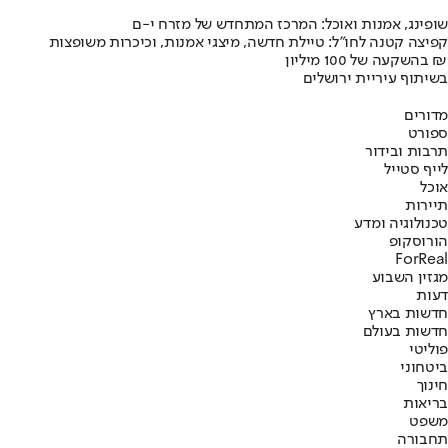
שופינג, אמנות ואוכל: המרכז המתחדש של מזרח י-ם
קפיצה קטנה לחו"ל: טיילת חדשה, מיצגי אמנות, וכיכרות משופצות
בהשקעה של 100 מיליון ₪
בשיתוף עיריית ירושלים
מדורים
ספורט
תרבות ובידור
לייף סטייל
אוכל
תיירות
טכנולוגיה ומדע
הורוסקופ
ForReal
מגזין השבוע
דעות
חדשות בארץ
חדשות בעולם
פוליטי
ביטחוני
חינוך
בריאות
משפט
תחבורה