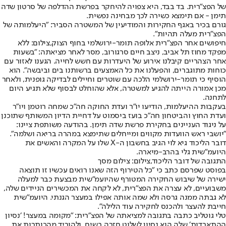
של הפצ״רית. בד בבד, היא צפויה להיחקר בפרשת ההדלפה של סרטון שדה
תימן - אם תימצא כשירה לכך מבחינה נפשית.
גורם בכיר באגף החקירות והמודיעין של המשטרה הסביר: "היעלמותה של
הפצ״רית מעלה תהיות".
חיפושים אחר הפצ"רית אלופה תומר-ירושלמי בחוף הצוק,צילום: ללא
מפקד מחוז תל אביב, ניצב חיים סרגורוב, מסר לאחר מציאתה: "בשעות
אחר הצהריים קיבלנו אירוע של היעדרות עם חשש לחייה. הגענו לאזור עם
כוחות מתוגברים, והפעלנו את כל האמצעים ברשותנו בים וביבשה". הוא
הוסיף כי תומר-ירושלמי הלכה עם שוטרים וחיילים לבדיקה גופנית, ולאחר
מכן אמורה הייתה להגיע למשטרה, אלא שהוחלט לבסוף שלא תגיע היום
לתחנה.
בעקבות ההיעלמות, הודיעו יו״ר ועדת החוקה חה״כ שמחה רוטמן ויו״ר
ועדת החוץ והביטחון חה״כ בועז ביסמוט על דחיית הדיון המשותף שתוכנן
על ניגוד העניינים בחקירת פרשת שדה תימן. בהודעה משותפת ציינו:
"יושבי ראש הוועדות מקווים ומייחלים שתימצא במהרה בריאה ושלמה".
דובר הליכוד גיא לוי הגיב בחשבון ה-X שלו על המקרה ו
האשים את
היועמ"שית גלי בהרב-מיארה
.
התגובה של דובר הליכוד,צילום: צילום מסך
בפוסט שפרסם כתב כי "‏כל הטירוף הזה שאנו רואים עכשיו זו תוצאה
ישירה של שיבוש החקירה המטורף שהיועמ״שית מבצעת כבר למעלה
משבועיים, לא עצרה את הפצ״רית, לא לקחה את המכשירים הניידים שלה,
לא גבתה ממנה גרסה ולא שמה אותה אפילו במעצר הגנתי. היועמ״שית
חייבת להעצר ולהכנס לחקירה עוד הלילה".
טלי גוטליב כתבה בתגובה למציאתה של הפצ"רית: "מקומה במעצר! ׳נסיון
ההתאבדות׳ שלה הוא נסיון לשלוט חזרה בשיח, ולהוריד מהכותרות את