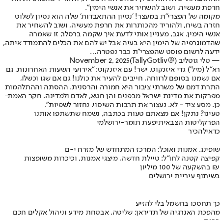
חרפת מעשיה, ושוב להשחיר את אנשי הימין".
מקומה של הפצרי״ת במעצר! ׳נסיון ההתאבדות׳ שלה הוא נסיון לשלוט
חזרה בשיח, ולהוריד מהכותרות את חרפת מעשיה, ושוב להשחיר את
אנשי הימין. אגב, מעניין אותי לדעת איך שקמה ברסלר, זו שאמרה
שהדמוגרפיה של הימין היא בעיה אבל יש להם את הכלים להתמודד איתה,
ידעה לרשום פוסט שהפצרי״ת כבר נפטרה…
— טלי גוטליב (@TallyGotliv)
November 2, 2025
רא״ל (מיל׳) גדי איזנקוט, ישר! עם איזנקוט: "אירועי השעות האחרונות, גם
אם נשמנו בסופם לרווחה, חייבים להעיר את כולנו! גם אם שגו וכשלו,
התרת דמם של משרתי ציבור היא חמורה והרסנית. ההסתה וההתלהמות
מפרקות את מדינת ישראל מבפנים והן חטא, לאדם ולמדינה. חקר האמת-
כן. מסע ציד - לא. נעצור את תרבות השיסוי. נחזור לשפיות".
טעינו? נתקן! אם מצאתם טעות בכתבה, נשמח שתשתפו אותנו
הפרקליטות הצבאית
יפעת תומר-ירושלמי
כדאי
להכיר
שופינג, אמנות ואוכל: המרכז המתחדש של מזרח י-ם
קפיצה קטנה לחו"ל: טיילת חדשה, מיצגי אמנות, וכיכרות משופצות
בהשקעה של 100 מיליון ₪
בשיתוף עיריית ירושלים
כך תחסכו בחשמל בלי להזיע
מהפכת האנרגיה של תדיראן: שליטה, אבטחת מידע וניהול אקלים חכם