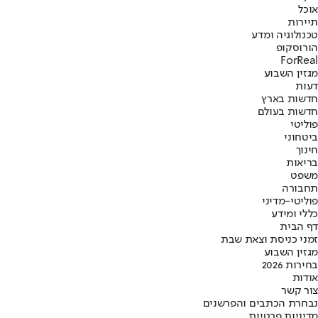
אוכל
תיירות
טכנולוגיה ומדע
הורוסקופ
ForReal
מגזין השבוע
דעות
חדשות בארץ
חדשות בעולם
פוליטי
ביטחוני
חינוך
בריאות
משפט
תחבורה
פוליטי-מדיני
כללי ומידע
דף הבית
זמני כניסת וצאת שבת
מגזין השבוע
בחירות 2026
אודות
צור קשר
נבחרת הכתבים והפרשנים
מדיניות פרטיות