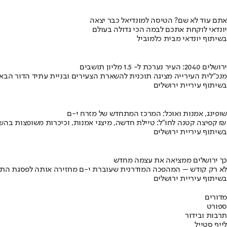
אתם עוד לא שם? הטיסה למונדיאל כבר יצאה
יונדאי לוקחת אתכם לבמה הכי גדולה בעולם
בשיתוף יונדאי מבית כלמוביל
ירושלים 2040: העיר נערכת ל- 1.5 מליון תושבים
מנכ"לית העירייה מציגה תוכנית להשארת הצעירים ובניית עתיד הדור הבא
בשיתוף עיריית ירושלים
שופינג, אמנות ואוכל: המרכז המתחדש של מזרח י-ם
קפיצה קטנה לחו"ל: טיילת חדשה, מיצגי אמנות, וכיכרות משופצות בהשקעה של 100 מיליון ₪
בשיתוף עיריית ירושלים
כך ירושלים ממציאה את עצמה מחדש
לא רק קודש – המהפכה המודרנית שעוברת י-ם מחזירה אותה לפסגת התי
בשיתוף עיריית ירושלים
מדורים
ספורט
תרבות ובידור
לייף סטייל