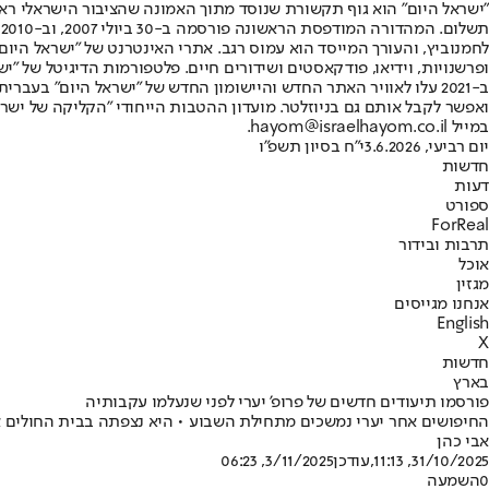
"ישראל היום" הוא גוף תקשורת שנוסד מתוך האמונה שהציבור הישראלי ראוי 
ת
ופרשנויות, וידיאו, פודקאסטים ושידורים חיים. פלטפורמות הדיגיטל של "ישרא
ב-2021 עלו לאוויר האתר החדש והיישומון החדש של "ישראל היום" בע
ואפשר לקבל אותם גם בניוזלטר. מועדון ההטבות הייחודי "הקליקה של ישרא
במייל hayom@israelhayom.co.il.
יום רביעי, 3.6.2026
י"ח בסיון תשפ"ו
חדשות
דעות
ספורט
ForReal
תרבות ובידור
אוכל
מגזין
אנחנו מגייסים
English
X
חדשות
בארץ
פורסמו תיעודים חדשים של פרופ' יערי לפני שנעלמו עקבותיה
החיפושים אחר יערי נמשכים מתחילת השבוע • היא נצפתה בבית החולים אי
אבי כהן
31/10/2025, 11:13
,עודכן
3/11/2025, 06:23
0
השמעה