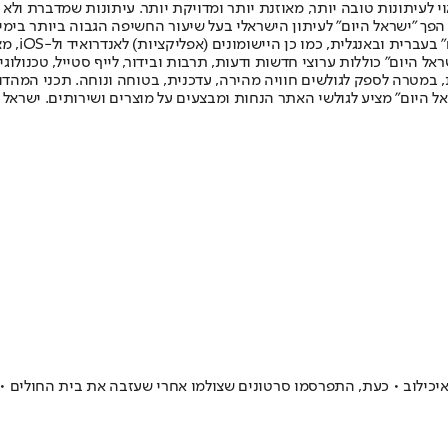
לעיתונות טובה יותר, מאוזנת יותר ומדויקת יותר. עיתונות שמדברת ולא צ
שלום. המהדורה המודפסת הראשונה פורסמה ב-30 ביולי 2007, וב-2010 הפך "ישראל היום" לעיתון הישראלי בעל שי
לחמנוביץ,
ל היום" כוללות ערוצי חדשות ודעות, תרבות ובידור, לייף סטייל, טכנולוגיה
ברית, במטרה לספק לגולשים חוויה מהירה, עדכנית, בטוחה ונוחה. תכני המה
ל היום" מציע לגולשי האתר הנחות ומבצעים על מוצרים ושירותים. ישראל 
כילוב • כעת, התפרסמו סרטונים שצולמו אחרי שעזבה את בית החולים • ס