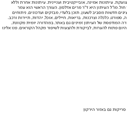
ועקת. עיתונות אמינה, אובייקטיבית ועניינית. עיתונות אחרת וללא
עור החשיפה הגבוה ביותר בימי חול. מו"ל העיתון היא ד"ר מרים אדלסון. העורך הראשי הוא עמר
 והעורך המייסד הוא עמוס רגב. אתרי האינטרנט של "ישראל היום" בעברית ובאנגלית, כמו כן היישומונים (אפליקציות) לאנדרואיד ול-iOS, מציגים חדשות מסביב לשעון, תוכן בלעדי, מבזקים ועדכונים, ניתוחים
, ספורט, כלכלה וצרכנות, בריאות, חיילים, אוכל, יהדות, תיירות ורכב.
דורה המודפסת של העיתון זמינים גם באתר, במהדורה יומית מקוונת,
היום פתוח להערות, לביקורת ולהצעות לשיפור מקהל הקוראים. פנו אלינו
ריקות גם באזור הירקון