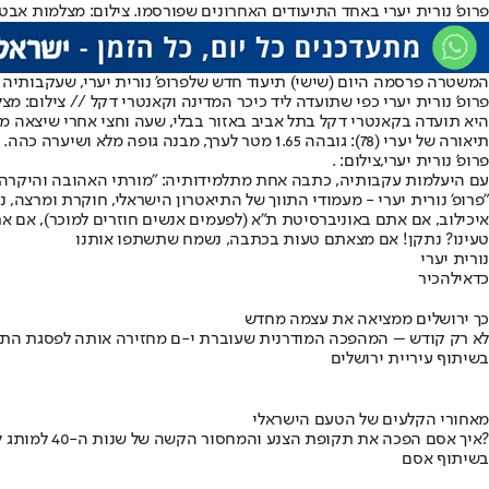
פרופ' נורית יערי באחד התיעודים האחרונים שפורסמו. צילום: מצלמות אב
המשטרה פרסמה היום (שישי) תיעוד חדש של
פרופ' נורית יערי
, שעקבותיה נ
פרופ' נורית יערי כפי שתועדה ליד כיכר המדינה וקאנטרי דקל // צילום: מ
היא תועדה בקאנטרי דקל בתל אביב באזור בבלי, שעה וחצי אחרי שיצאה מבי
תיאורה של יערי (78): גובהה 1.65 מטר לערך, מבנה גופה מלא ושיערה כהה. הלבוש אחרון שנצפתה בו: שמלת ג’ינס כחולה ארוכה.
פרופ' נורית יערי,צילום: .
עם היעלמות עקבותיה, כתבה אחת מתלמידותיה: ״מורתי האהובה והיקרה נעדרת. היא בת 78, יצאה בצהריים לובשת שמלת ג
״פרופ' נורית יערי - מעמודי התווך של התיאטרון הישראלי, חוקרת ומרצה,
איכילוב, אם אתם באוניברסיטת ת"א (לפעמים אנשים חוזרים למוכר), אם את
טעינו? נתקן! אם מצאתם טעות בכתבה, נשמח שתשתפו אותנו
נורית יערי
כדאי
להכיר
כך ירושלים ממציאה את עצמה מחדש
לא רק קודש – המהפכה המודרנית שעוברת י-ם מחזירה אותה לפסגת התי
בשיתוף עיריית ירושלים
מאחורי הקלעים של הטעם הישראלי
איך אסם הפכה את תקופת הצנע והמחסור הקשה של שנות ה-40 למותג לאומי?
בשיתוף אסם