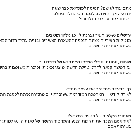
אתם עוד לא שם? הטיסה למונדיאל כבר יצאה
יונדאי לוקחת אתכם לבמה הכי גדולה בעולם
בשיתוף יונדאי מבית כלמוביל
ירושלים 2040: העיר נערכת ל- 1.5 מליון תושבים
מנכ"לית העירייה מציגה תוכנית להשארת הצעירים ובניית עתיד הדור הבא
בשיתוף עיריית ירושלים
שופינג, אמנות ואוכל: המרכז המתחדש של מזרח י-ם
קפיצה קטנה לחו"ל: טיילת חדשה, מיצגי אמנות, וכיכרות משופצות בהשקעה של 100 מיליון ₪
בשיתוף עיריית ירושלים
כך ירושלים ממציאה את עצמה מחדש
לא רק קודש – המהפכה המודרנית שעוברת י-ם מחזירה אותה לפסגת התי
בשיתוף עיריית ירושלים
מאחורי הקלעים של הטעם הישראלי
איך אסם הפכה את תקופת הצנע והמחסור הקשה של שנות ה-40 למותג לאומי?
בשיתוף אסם