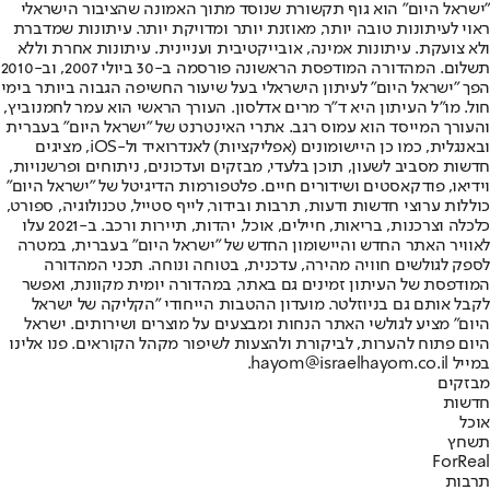
"ישראל היום" הוא גוף תקשורת שנוסד מתוך האמונה שהציבור הישראלי
ראוי לעיתונות טובה יותר, מאוזנת יותר ומדויקת יותר. עיתונות שמדברת
ולא צועקת. עיתונות אמינה, אובייקטיבית ועניינית. עיתונות אחרת וללא
תשלום. המהדורה המודפסת הראשונה פורסמה ב-30 ביולי 2007, וב-2010
הפך "ישראל היום" לעיתון הישראלי בעל שיעור החשיפה הגבוה ביותר בימי
חול. מו"ל העיתון היא ד"ר מרים אדלסון. העורך הראשי הוא עמר לחמנוביץ,
והעורך המייסד הוא עמוס רגב. אתרי האינטרנט של "ישראל היום" בעברית
ובאנגלית, כמו כן היישומונים (אפליקציות) לאנדרואיד ול-iOS, מציגים
חדשות מסביב לשעון, תוכן בלעדי, מבזקים ועדכונים, ניתוחים ופרשנויות,
וידיאו, פודקאסטים ושידורים חיים. פלטפורמות הדיגיטל של "ישראל היום"
כוללות ערוצי חדשות ודעות, תרבות ובידור, לייף סטייל, טכנולוגיה, ספורט,
כלכלה וצרכנות, בריאות, חיילים, אוכל, יהדות, תיירות ורכב. ב-2021 עלו
לאוויר האתר החדש והיישומון החדש של "ישראל היום" בעברית, במטרה
לספק לגולשים חוויה מהירה, עדכנית, בטוחה ונוחה. תכני המהדורה
המודפסת של העיתון זמינים גם באתר, במהדורה יומית מקוונת, ואפשר
לקבל אותם גם בניוזלטר. מועדון ההטבות הייחודי "הקליקה של ישראל
היום" מציע לגולשי האתר הנחות ומבצעים על מוצרים ושירותים. ישראל
היום פתוח להערות, לביקורת ולהצעות לשיפור מקהל הקוראים. פנו אלינו
במייל hayom@israelhayom.co.il.
מבזקים
חדשות
אוכל
תשחץ
ForReal
תרבות