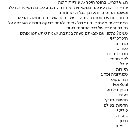
חשש לכריש בחופי חיפה// עיריית חיפה
עיריית חיפה עידכנה בנושא את היחידה לתכנון, סביבה וקיימות, רט"ג
ומשמר החופים, ותעדכן בכל התפתחות.
כזכור,
בחודש ספטמבר, זוהה כריש בחופי אשדוד
. בתחילה, הוצאו
המתרחצים מהמים והונף דגל שחור, ולאחר בדיקה הורתה העירייה על
סגירה נרחבת של כלל החופים בעיר.
טעינו? נתקן! אם מצאתם טעות בכתבה, נשמח שתשתפו אותנו
חיפה
כריש
מדורים
ספורט
תרבות ובידור
לייף סטייל
אוכל
תיירות
טכנולוגיה ומדע
הורוסקופ
ForReal
מגזין השבוע
דעות
חדשות בארץ
חדשות בעולם
פוליטי
ביטחוני
חינוך
בריאות