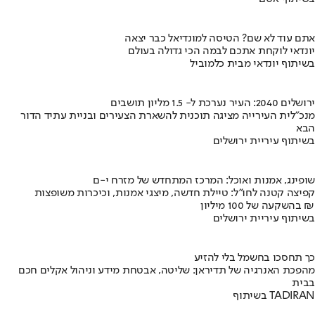
אתם עוד לא שם? הטיסה למונדיאל כבר יצאה
יונדאי לוקחת אתכם לבמה הכי גדולה בעולם
בשיתוף יונדאי מבית כלמוביל
ירושלים 2040: העיר נערכת ל- 1.5 מליון תושבים
מנכ"לית העירייה מציגה תוכנית להשארת הצעירים ובניית עתיד הדור
הבא
בשיתוף עיריית ירושלים
שופינג, אמנות ואוכל: המרכז המתחדש של מזרח י-ם
קפיצה קטנה לחו"ל: טיילת חדשה, מיצגי אמנות, וכיכרות משופצות
בהשקעה של 100 מיליון ₪
בשיתוף עיריית ירושלים
כך תחסכו בחשמל בלי להזיע
מהפכת האנרגיה של תדיראן: שליטה, אבטחת מידע וניהול אקלים חכם
בבית
בשיתוף TADIRAN