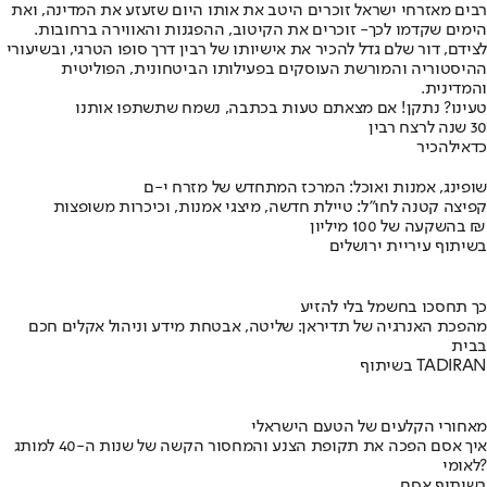
רבים מאזרחי ישראל זוכרים היטב את אותו היום שזעזע את המדינה, ואת
הימים שקדמו לכך- זוכרים את הקיטוב, ההפגנות והאווירה ברחובות.
לצידם, דור שלם גדל להכיר את אישיותו של רבין דרך סופו הטרגי, ובשיעורי
ההיסטוריה והמורשת העוסקים בפעילותו הביטחונית, הפוליטית
והמדינית.
טעינו? נתקן! אם מצאתם טעות בכתבה, נשמח שתשתפו אותנו
30 שנה לרצח רבין
כדאי
להכיר
שופינג, אמנות ואוכל: המרכז המתחדש של מזרח י-ם
קפיצה קטנה לחו"ל: טיילת חדשה, מיצגי אמנות, וכיכרות משופצות
בהשקעה של 100 מיליון ₪
בשיתוף עיריית ירושלים
כך תחסכו בחשמל בלי להזיע
מהפכת האנרגיה של תדיראן: שליטה, אבטחת מידע וניהול אקלים חכם
בבית
בשיתוף TADIRAN
מאחורי הקלעים של הטעם הישראלי
איך אסם הפכה את תקופת הצנע והמחסור הקשה של שנות ה-40 למותג
לאומי?
בשיתוף אסם