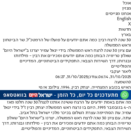
אוכל
מגזין
אנחנו מגייסים
English
X
חדשות
בארץ
30 שנה לרצח רבין: כמה אתם יודעים על פועלו של הרמטכ"ל, שר הביטחון
וראש הממשלה
עם ציון 30 שנה לרצח ראש הממשלה בידי יגאל עמיר יצרנו ב"ישראל היום"
שאלון טריוויה הבוחן כמה אתם יודעים ומכירים את רבין - מילדותו
ובגרותו, דרך השירות הצבאי, התפקידים הביטחוניים, המדיניים
והפוליטיים
ליאור יעקבי
31/10/2025, 06:14
,עודכן
31/10/2025, 06:27
0
השמעה
האיש בכובע המצחייה. יצחק רבין, 1994. צילום: אי.פי
מה אתם באמת יודעים על הרצח ששינה אותנו לנצח?
30 שנה חלפו מאז
ה-4 בנובמבר 1995, היום בו נרצח ראש הממשלה יצחק רבין ז"ל בידי יגאל
עמיר, עת הסתיימה עצרת השלום בכיכר מלכי ישראל בתל אביב.
עתה, עם ציון 30 שנה לרצח ראש הממשלה, יצרנו ב"ישראל היום" שאלון
טריוויה הבוחן כמה אתם יודעים ומכירים את רבין - מילדותו ובגרותו, דרך
השירות הצבאי, התפקידים הביטחוניים, המדיניים והפוליטיים.