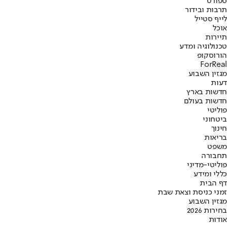
ספורט
תרבות ובידור
לייף סטייל
אוכל
תיירות
טכנולוגיה ומדע
הורוסקופ
ForReal
מגזין השבוע
דעות
חדשות בארץ
חדשות בעולם
פוליטי
ביטחוני
חינוך
בריאות
משפט
תחבורה
פוליטי-מדיני
כללי ומידע
דף הבית
זמני כניסת וצאת שבת
מגזין השבוע
בחירות 2026
אודות