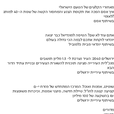
מאחורי הקלעים של הטעם הישראלי
איך אסם הפכה את תקופת הצנע והמחסור הקשה של שנות ה-40 למותג
לאומי?
בשיתוף אסם
אתם עוד לא שם? הטיסה למונדיאל כבר יצאה
יונדאי לוקחת אתכם לבמה הכי גדולה בעולם
בשיתוף יונדאי מבית כלמוביל
ירושלים 2040: העיר נערכת ל- 1.5 מליון תושבים
מנכ"לית העירייה מציגה תוכנית להשארת הצעירים ובניית עתיד הדור
הבא
בשיתוף עיריית ירושלים
שופינג, אמנות ואוכל: המרכז המתחדש של מזרח י-ם
קפיצה קטנה לחו"ל: טיילת חדשה, מיצגי אמנות, וכיכרות משופצות
בהשקעה של 100 מיליון ₪
בשיתוף עיריית ירושלים
מדורים