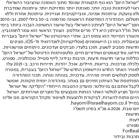
"ישראל היום" הוא גוף תקשורת שנוסד מתוך האמונה שהציבור הישראלי
ראוי לעיתונות טובה יותר, מאוזנת יותר ומדויקת יותר. עיתונות שמדברת
ולא צועקת. עיתונות אמינה, אובייקטיבית ועניינית. עיתונות אחרת וללא
תשלום. המהדורה המודפסת הראשונה פורסמה ב-30 ביולי 2007, וב-2010
הפך "ישראל היום" לעיתון הישראלי בעל שיעור החשיפה הגבוה ביותר בימי
חול. מו"ל העיתון היא ד"ר מרים אדלסון. העורך הראשי הוא עמר לחמנוביץ,
והעורך המייסד הוא עמוס רגב. אתרי האינטרנט של "ישראל היום" בעברית
ובאנגלית, כמו כן היישומונים (אפליקציות) לאנדרואיד ול-iOS, מציגים
חדשות מסביב לשעון, תוכן בלעדי, מבזקים ועדכונים, ניתוחים ופרשנויות,
וידיאו, פודקאסטים ושידורים חיים. פלטפורמות הדיגיטל של "ישראל היום"
כוללות ערוצי חדשות ודעות, תרבות ובידור, לייף סטייל, טכנולוגיה, ספורט,
כלכלה וצרכנות, בריאות, חיילים, אוכל, יהדות, תיירות ורכב. ב-2021 עלו
לאוויר האתר החדש והיישומון החדש של "ישראל היום" בעברית, במטרה
לספק לגולשים חוויה מהירה, עדכנית, בטוחה ונוחה. תכני המהדורה
המודפסת של העיתון זמינים גם באתר, במהדורה יומית מקוונת, ואפשר
לקבל אותם גם בניוזלטר. מועדון ההטבות הייחודי "הקליקה של ישראל
היום" מציע לגולשי האתר הנחות ומבצעים על מוצרים ושירותים. ישראל
היום פתוח להערות, לביקורת ולהצעות לשיפור מקהל הקוראים. פנו אלינו
במייל hayom@israelhayom.co.il.
יום שבת, 6.6.2026
כ"א בסיון תשפ"ו
חדשות
דעות
ספורט
ForReal
תרבות ובידור