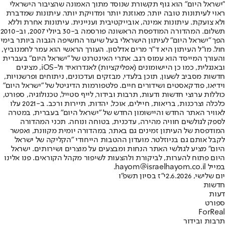
"ישראל היום" הוא גוף תקשורת שנוסד מתוך האמונה שהציבור הישראלי
ראוי לעיתונות טובה יותר, מאוזנת יותר ומדויקת יותר. עיתונות שמדברת
ולא צועקת. עיתונות אמינה, אובייקטיבית ועניינית. עיתונות אחרת וללא
תשלום. המהדורה המודפסת הראשונה פורסמה ב-30 ביולי 2007, וב-2010
הפך "ישראל היום" לעיתון הישראלי בעל שיעור החשיפה הגבוה ביותר בימי
חול. מו"ל העיתון היא ד"ר מרים אדלסון. העורך הראשי הוא עמר לחמנוביץ,
והעורך המייסד הוא עמוס רגב. אתרי האינטרנט של "ישראל היום" בעברית
ובאנגלית, כמו כן היישומונים (אפליקציות) לאנדרואיד ול-iOS, מציגים
חדשות מסביב לשעון, תוכן בלעדי, מבזקים ועדכונים, ניתוחים ופרשנויות,
וידיאו, פודקאסטים ושידורים חיים. פלטפורמות הדיגיטל של "ישראל היום"
כוללות ערוצי חדשות ודעות, תרבות ובידור, לייף סטייל, טכנולוגיה, ספורט,
כלכלה וצרכנות, בריאות, חיילים, אוכל, יהדות, תיירות ורכב. ב-2021 עלו
לאוויר האתר החדש והיישומון החדש של "ישראל היום" בעברית, במטרה
לספק לגולשים חוויה מהירה, עדכנית, בטוחה ונוחה. תכני המהדורה
המודפסת של העיתון זמינים גם באתר, במהדורה יומית מקוונת, ואפשר
לקבל אותם גם בניוזלטר. מועדון ההטבות הייחודי "הקליקה של ישראל
היום" מציע לגולשי האתר הנחות ומבצעים על מוצרים ושירותים. ישראל
היום פתוח להערות, לביקורת ולהצעות לשיפור מקהל הקוראים. פנו אלינו
במייל hayom@israelhayom.co.il.
יום שלישי, 2.6.2026
י"ז בסיון תשפ"ו
חדשות
דעות
ספורט
ForReal
תרבות ובידור