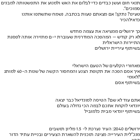
תנאי חום ועשן כבדים כדי לבלום את האש ולמנוע את התפשטותה למבנים
סמוכים".
טעינו? נתקן! אם מצאתם טעות בכתבה, נשמח שתשתפו אותנו
כדאי
להכיר
כך ירושלים ממציאה את עצמה מחדש
לא רק קודש – המהפכה המודרנית שעוברת י-ם מחזירה אותה לפסגת
התיירות הישראלית
בשיתוף עיריית ירושלים
מאחורי הקלעים של הטעם הישראלי
איך אסם הפכה את תקופת הצנע והמחסור הקשה של שנות ה-40 למותג
לאומי?
בשיתוף אסם
אתם עוד לא שם? הטיסה למונדיאל כבר יצאה
יונדאי לוקחת אתכם לבמה הכי גדולה בעולם
בשיתוף יונדאי מבית כלמוביל
ירושלים 2040: העיר נערכת ל- 1.5 מליון תושבים
מנכ"לית העירייה מציגה תוכנית להשארת הצעירים ובניית עתיד הדור