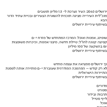
ירושלים 2040: העיר נערכת ל- 1.5 מליון תושבים
מנכ"לית העירייה מציגה תוכנית להשארת הצעירים ובניית עתיד הדור
הבא
בשיתוף עיריית ירושלים
שופינג, אמנות ואוכל: המרכז המתחדש של מזרח י-ם
קפיצה קטנה לחו"ל: טיילת חדשה, מיצגי אמנות, וכיכרות משופצות
בהשקעה של 100 מיליון ₪
בשיתוף עיריית ירושלים
כך ירושלים ממציאה את עצמה מחדש
לא רק קודש – המהפכה המודרנית שעוברת י-ם מחזירה אותה לפסגת
התיירות הישראלית
בשיתוף עיריית ירושלים
מדורים
ספורט
תרבות ובידור
לייף סטייל
אוכל