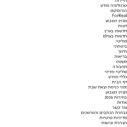
תיירות
טכנולוגיה ומדע
הורוסקופ
ForReal
מגזין השבוע
דעות
חדשות בארץ
חדשות בעולם
פוליטי
ביטחוני
חינוך
בריאות
משפט
תחבורה
פוליטי-מדיני
כללי ומידע
דף הבית
זמני כניסת וצאת שבת
מגזין השבוע
בחירות 2026
אודות
צור קשר
נבחרת הכתבים והפרשנים
מדיניות פרטיות
הצהרת נגישות