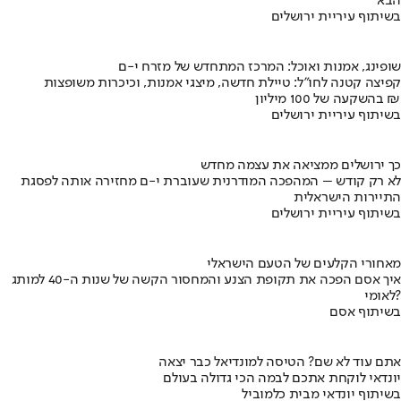
הבא
בשיתוף עיריית ירושלים
שופינג, אמנות ואוכל: המרכז המתחדש של מזרח י-ם
קפיצה קטנה לחו"ל: טיילת חדשה, מיצגי אמנות, וכיכרות משופצות
בהשקעה של 100 מיליון ₪
בשיתוף עיריית ירושלים
כך ירושלים ממציאה את עצמה מחדש
לא רק קודש – המהפכה המודרנית שעוברת י-ם מחזירה אותה לפסגת
התיירות הישראלית
בשיתוף עיריית ירושלים
מאחורי הקלעים של הטעם הישראלי
איך אסם הפכה את תקופת הצנע והמחסור הקשה של שנות ה-40 למותג
לאומי?
בשיתוף אסם
אתם עוד לא שם? הטיסה למונדיאל כבר יצאה
יונדאי לוקחת אתכם לבמה הכי גדולה בעולם
בשיתוף יונדאי מבית כלמוביל