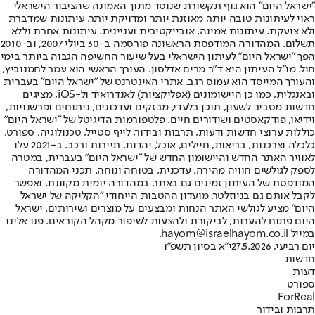
"ישראל היום" הוא גוף תקשורת שנוסד מתוך האמונה שהציבור הישראלי
ראוי לעיתונות טובה יותר, מאוזנת יותר ומדויקת יותר. עיתונות שמדברת
ולא צועקת. עיתונות אמינה, אובייקטיבית ועניינית. עיתונות אחרת וללא
תשלום. המהדורה המודפסת הראשונה פורסמה ב-30 ביולי 2007, וב-2010
הפך "ישראל היום" לעיתון הישראלי בעל שיעור החשיפה הגבוה ביותר בימי
חול. מו"ל העיתון היא ד"ר מרים אדלסון. העורך הראשי הוא עמר לחמנוביץ,
והעורך המייסד הוא עמוס רגב. אתרי האינטרנט של "ישראל היום" בעברית
ובאנגלית, כמו כן היישומונים (אפליקציות) לאנדרואיד ול-iOS, מציגים
חדשות מסביב לשעון, תוכן בלעדי, מבזקים ועדכונים, ניתוחים ופרשנויות,
וידיאו, פודקאסטים ושידורים חיים. פלטפורמות הדיגיטל של "ישראל היום"
כוללות ערוצי חדשות ודעות, תרבות ובידור, לייף סטייל, טכנולוגיה, ספורט,
כלכלה וצרכנות, בריאות, חיילים, אוכל, יהדות, תיירות ורכב. ב-2021 עלו
לאוויר האתר החדש והיישומון החדש של "ישראל היום" בעברית, במטרה
לספק לגולשים חוויה מהירה, עדכנית, בטוחה ונוחה. תכני המהדורה
המודפסת של העיתון זמינים גם באתר, במהדורה יומית מקוונת, ואפשר
לקבל אותם גם בניוזלטר. מועדון ההטבות הייחודי "הקליקה של ישראל
היום" מציע לגולשי האתר הנחות ומבצעים על מוצרים ושירותים. ישראל
היום פתוח להערות, לביקורת ולהצעות לשיפור מקהל הקוראים. פנו אלינו
במייל hayom@israelhayom.co.il.
יום רביעי, 27.5.2026
י"א בסיון תשפ"ו
חדשות
דעות
ספורט
ForReal
תרבות ובידור