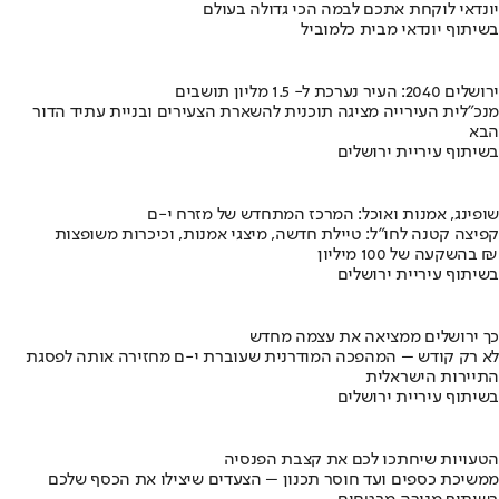
יונדאי לוקחת אתכם לבמה הכי גדולה בעולם
בשיתוף יונדאי מבית כלמוביל
ירושלים 2040: העיר נערכת ל- 1.5 מליון תושבים
מנכ"לית העירייה מציגה תוכנית להשארת הצעירים ובניית עתיד הדור
הבא
בשיתוף עיריית ירושלים
שופינג, אמנות ואוכל: המרכז המתחדש של מזרח י-ם
קפיצה קטנה לחו"ל: טיילת חדשה, מיצגי אמנות, וכיכרות משופצות
בהשקעה של 100 מיליון ₪
בשיתוף עיריית ירושלים
כך ירושלים ממציאה את עצמה מחדש
לא רק קודש – המהפכה המודרנית שעוברת י-ם מחזירה אותה לפסגת
התיירות הישראלית
בשיתוף עיריית ירושלים
הטעויות שיחתכו לכם את קצבת הפנסיה
ממשיכת כספים ועד חוסר תכנון – הצעדים שיצילו את הכסף שלכם