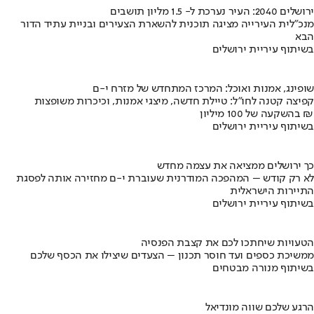
ירושלים 2040: העיר נערכת ל- 1.5 מליון תושבים
מנכ"לית העירייה מציגה תוכנית להשארת הצעירים ובניית עתיד הדור
הבא
בשיתוף עיריית ירושלים
שופינג, אמנות ואוכל: המרכז המתחדש של מזרח י-ם
קפיצה קטנה לחו"ל: טיילת חדשה, מיצגי אמנות, וכיכרות משופצות
בהשקעה של 100 מיליון ₪
בשיתוף עיריית ירושלים
כך ירושלים ממציאה את עצמה מחדש
לא רק קודש – המהפכה המודרנית שעוברת י-ם מחזירה אותה לפסגת
התיירות הישראלית
בשיתוף עיריית ירושלים
הטעויות שיחתכו לכם את קצבת הפנסיה
ממשיכת כספים ועד חוסר תכנון – הצעדים שיצילו את הכסף שלכם
בשיתוף מנורה מבטחים
הרגע שלכם שווה מונדיאל