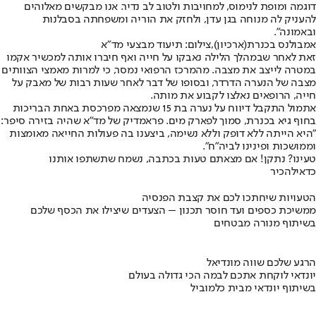
דוגמה ומופת לנימוס, למחויבות ולטוב לב נדיר. אנו מבקשים מאלוהים
להעניק לה מנוחה בגן עדן, ולחזק את הוריה ומשפחתה בסבלנות
ובאמונה".
אמבולנס בכנרת(ארכיון),צילום: תיעוד מבצעי מד"א
זאת לאחר שבמהלך הלילה נאבקו על חייה ואף חיברו אותה למכשיר אקמו
במטרה לייצב את מצבה. מהמרכז הרפואי נמסר, כי למרות מאמצי הצוותים
מצבה של הנערה הדרדר, ובסופו של דבר לאחר שעות רבות של מאבק על
חייה, הרופאים נאלצו לקבוע את מותה.
אתמול התקבל דיווח על נערה בת 15 שנמצאה מפרכסת באחת הבריכות
בחוף גיא בכנרת, סמוך לפארק מים. פראמדיק של מד"א שהיה בזירה סיפר:
"היא הייתה ללא דופק וללא נשימה, ביצענו בה פעולות החייאה מאומצות
וממושכות ופינינו לביה"ח".
טעינו? נתקן! אם מצאתם טעות בכתבה, נשמח שתשתפו אותנו
כדאי
להכיר
הטעויות שיחתכו לכם את קצבת הפנסיה
ממשיכת כספים ועד חוסר תכנון – הצעדים שיצילו את הכסף שלכם
בשיתוף מנורה מבטחים
הרגע שלכם שווה מונדיאל
יונדאי לוקחת אתכם לבמה הכי גדולה בעולם
בשיתוף יונדאי מבית כלמוביל