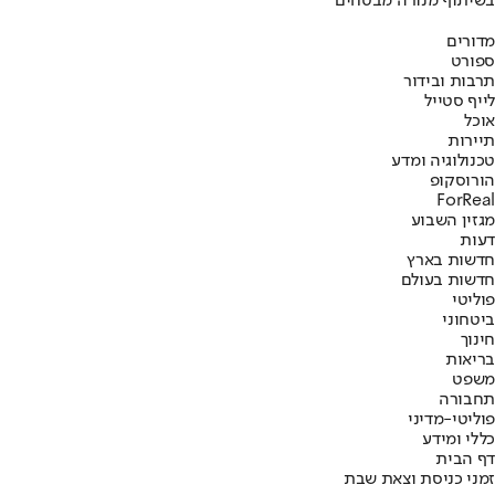
בשיתוף מנורה מבטחים
מדורים
ספורט
תרבות ובידור
לייף סטייל
אוכל
תיירות
טכנולוגיה ומדע
הורוסקופ
ForReal
מגזין השבוע
דעות
חדשות בארץ
חדשות בעולם
פוליטי
ביטחוני
חינוך
בריאות
משפט
תחבורה
פוליטי-מדיני
כללי ומידע
דף הבית
זמני כניסת וצאת שבת