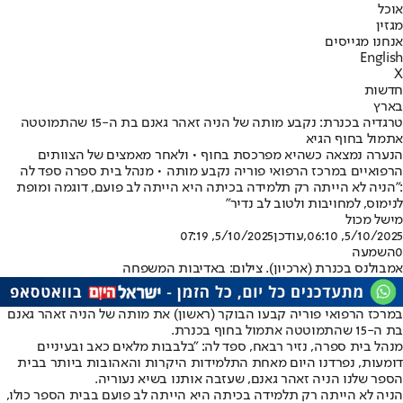
אוכל
מגזין
אנחנו מגייסים
English
X
חדשות
בארץ
טרגדיה בכנרת: נקבע מותה של הניה זאהר גאנם בת ה-15 שהתמוטטה
אתמול בחוף הגיא
הנערה נמצאה כשהיא מפרכסת בחוף • ולאחר מאמצים של הצוותים
הרפואיים במרכז הרפואי פוריה נקבע מותה • מנהל בית ספרה ספד לה
:"הניה לא הייתה רק תלמידה בכיתה היא הייתה לב פועם, דוגמה ומופת
לנימוס, למחויבות ולטוב לב נדיר"
מישל מכול
5/10/2025, 06:10
,עודכן
5/10/2025, 07:19
0
השמעה
אמבולנס בכנרת (ארכיון). צילום: באדיבות המשפחה
במרכז הרפואי פוריה קבעו הבוקר (ראשון) את מותה של הניה זאהר גאנם
בת ה-15 שהתמוטטה אתמול בחוף בכנרת.
מנהל בית ספרה, נזיר רבאח, ספד לה: "בלבבות מלאים כאב ובעיניים
דומעות, נפרדנו היום מאחת התלמידות היקרות והאהובות ביותר בבית
הספר שלנו הניה זאהר גאנם, שעזבה אותנו בשיא נעוריה.
הניה לא הייתה רק תלמידה בכיתה היא הייתה לב פועם בבית הספר כולו,