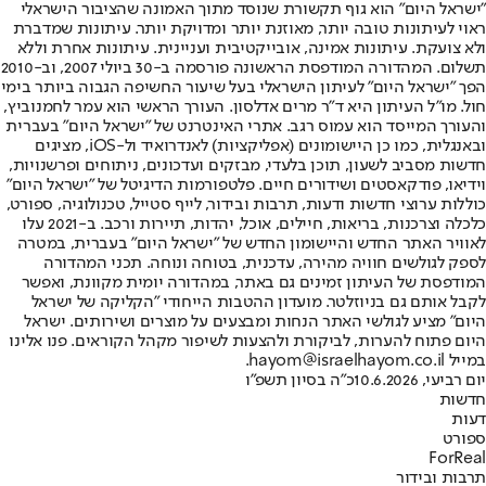
"ישראל היום" הוא גוף תקשורת שנוסד מתוך האמונה שהציבור הישראלי
ראוי לעיתונות טובה יותר, מאוזנת יותר ומדויקת יותר. עיתונות שמדברת
ולא צועקת. עיתונות אמינה, אובייקטיבית ועניינית. עיתונות אחרת וללא
תשלום. המהדורה המודפסת הראשונה פורסמה ב-30 ביולי 2007, וב-2010
הפך "ישראל היום" לעיתון הישראלי בעל שיעור החשיפה הגבוה ביותר בימי
חול. מו"ל העיתון היא ד"ר מרים אדלסון. העורך הראשי הוא עמר לחמנוביץ,
והעורך המייסד הוא עמוס רגב. אתרי האינטרנט של "ישראל היום" בעברית
ובאנגלית, כמו כן היישומונים (אפליקציות) לאנדרואיד ול-iOS, מציגים
חדשות מסביב לשעון, תוכן בלעדי, מבזקים ועדכונים, ניתוחים ופרשנויות,
וידיאו, פודקאסטים ושידורים חיים. פלטפורמות הדיגיטל של "ישראל היום"
כוללות ערוצי חדשות ודעות, תרבות ובידור, לייף סטייל, טכנולוגיה, ספורט,
כלכלה וצרכנות, בריאות, חיילים, אוכל, יהדות, תיירות ורכב. ב-2021 עלו
לאוויר האתר החדש והיישומון החדש של "ישראל היום" בעברית, במטרה
לספק לגולשים חוויה מהירה, עדכנית, בטוחה ונוחה. תכני המהדורה
המודפסת של העיתון זמינים גם באתר, במהדורה יומית מקוונת, ואפשר
לקבל אותם גם בניוזלטר. מועדון ההטבות הייחודי "הקליקה של ישראל
היום" מציע לגולשי האתר הנחות ומבצעים על מוצרים ושירותים. ישראל
היום פתוח להערות, לביקורת ולהצעות לשיפור מקהל הקוראים. פנו אלינו
במייל hayom@israelhayom.co.il.
יום רביעי, 10.6.2026
כ"ה בסיון תשפ"ו
חדשות
דעות
ספורט
ForReal
תרבות ובידור