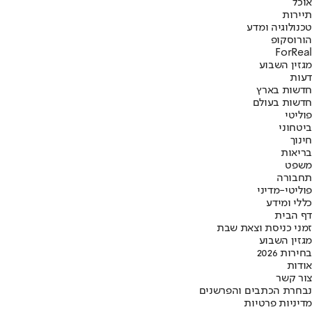
אוכל
תיירות
טכנולוגיה ומדע
הורוסקופ
ForReal
מגזין השבוע
דעות
חדשות בארץ
חדשות בעולם
פוליטי
ביטחוני
חינוך
בריאות
משפט
תחבורה
פוליטי-מדיני
כללי ומידע
דף הבית
זמני כניסת וצאת שבת
מגזין השבוע
בחירות 2026
אודות
צור קשר
נבחרת הכתבים והפרשנים
מדיניות פרטיות