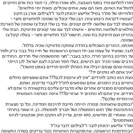
חזרו להלחם מיד בסוף השבעה, ולא אמרו מילה, כי חסר כוח אדם וחייבים
לחסל את האיום. מאז הם עשו, אחים שכולים, מאות ימי מילואים".
הלווייתו של סמ"ר במיל' אלישע יהונתן לובר ז"ל,צילום: אורן בן חקון
"ועכשיו לקראת כיבוש עזה: הבן שלי קיבל צו שמונה לחודשיים וחצי -
אישתו לבד עם שלושה ילדים קטנים. עוד בן שלי קיבל צו שמונה של הארכת
מילואים לשלושה חודשים - אישתו לבד עם שני קטנים ותינוקת. הבת שלי
בהריון ועם תינוקת בת שנה, תישאר לבד חודשיים וחצי - בעלה קיבל צו
שמונה.
ואנחנו, ההורים השכולים בחרדה עמוקה מדפיקה שניה בדלת".
לובר, שמעיד על עצמו שב-19 השנים הראשונות של חייו גדל בבני ברק ולמד
עד התיכון בחינוך חרדי, כתב בעבר: "חצי מהמשפחה שלי חרדים. החרדים
הרבים שאני מכיר הם רגישים, בעלי חסד ואהבה לעם ישראל. לכן הייתי
בטוח שהם עצמם יובילו את המהלך לגיוס חרדים באופן מושכל".
"איך אתם לא נותנים יד?"
כעת הוא כותב לחרדים: "איך לא איכפת לכם??? אתם שעשיתם טיולים
כיפיים בבין הזמנים. אתם שנוסעים לחו"ל לקברי צדיקים. ואתם,
משתמטים ממגזרים אחרים שלא מדברים עליכם בתקשורת כי אתם לא
חרדים. איך אתם לא נותנים יד ועוזרים??? איפה האחווה האנושית
והיהודית שלכם?".
"ובמקום שהאחווה נגמרה הייתה חייבת להיכנס המדינה. וכל כך מצערת
ההתנהגות שלך ראש הממשלה ושל חבריך לממשלה. כן, זו שאני בחרתי
בה. שאחרי 22 חודשים, 690 ימים, עדיין לא חוקקו חוק אפקטיבי לגיוס
משתמטים".
סמ"ר אלישע יהונתן לובר ז"ל,צילום: דובר צה"ל
"ובהזדמנות הראשונה, שהסנקציות האישיות כנגד עריקים בשדה התעופה