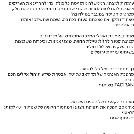
עומדות למבחן. הממשלה מתגייסת כל כולה. כדי להחריג את העריקים
ולאפשר להם לטוס למרות שהם לא מתגייסים. ומשלמת גם להם חלק
מכרטיס הטיסה במעבר במולדובה".
טעינו? נתקן! אם מצאתם טעות בכתבה, נשמח שתשתפו אותנו
כדאי
להכיר
שופינג, אמנות ואוכל: המרכז המתחדש של מזרח י-ם
קפיצה קטנה לחו"ל: טיילת חדשה, מיצגי אמנות, וכיכרות משופצות
בהשקעה של 100 מיליון ₪
בשיתוף עיריית ירושלים
כך תחסכו בחשמל בלי להזיע
מהפכת האנרגיה של תדיראן: שליטה, אבטחת מידע וניהול אקלים חכם
בבית
בשיתוף TADIRAN
מאחורי הקלעים של הטעם הישראלי
איך אסם הפכה את תקופת הצנע והמחסור הקשה של שנות ה-40 למותג
לאומי?
בשיתוף אסם