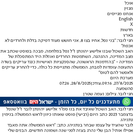
אוכל
מגזין
אנחנו מגייסים
English
X
חדשות
בארץ
חגי לובר: "בני נפל, אחיו בצו 8, אני חושש מעוד דפיקה בדלת ולחרדים לא
אכפת"
האב השכול שבנו אלישע יהונתן ז"ל נפל במלחמה, מבכה בפוסט שכתב את
מצב המדינה, ההנהגה, השתמטות החרדים ואוזלת היד המתסכלת של
המדינה • "בהזדמנות הראשונה, שהסנקציות האישיות כנגד עריקים בשדה
התעופה עומדות למבחן, הממשלה מתגייסת כל כולה, כדי להחריג עריקים
ולאפשר להם לטוס"
מערכת היום
27/8/2025, 09:16
,עודכן
28/8/2025, 07:26
0
השמעה
חגי לובר. צילום: נעמה שטרן
חגי לובר, האב השכול שאיבד את בנו סמ"ר אלישע יהונתן לובר ז"ל שנפל
בדצמבר 2023 כתב היום (רביעי) פוסט שאותו כיוון לראש הממשלה בנימין
נתניהו.
לובר שהעיד על עצמו שבחר בנתניהו, כתב: "ראש הממשלה אתה מאבד
אפילו אותי! הבן שלי נהרג בעזה לפני שנה ושמונה חודשים. הבנים שלי