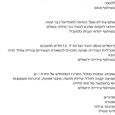
לאומי?
בשיתוף אסם
אתם עוד לא שם? הטיסה למונדיאל כבר יצאה
יונדאי לוקחת אתכם לבמה הכי גדולה בעולם
בשיתוף יונדאי מבית כלמוביל
ירושלים 2040: העיר נערכת ל- 1.5 מליון תושבים
מנכ"לית העירייה מציגה תוכנית להשארת הצעירים ובניית עתיד הדור
הבא
בשיתוף עיריית ירושלים
שופינג, אמנות ואוכל: המרכז המתחדש של מזרח י-ם
קפיצה קטנה לחו"ל: טיילת חדשה, מיצגי אמנות, וכיכרות משופצות
בהשקעה של 100 מיליון ₪
בשיתוף עיריית ירושלים
מדורים
ספורט
תרבות ובידור
לייף סטייל