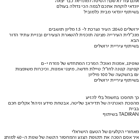
אתם עוד לא שם? הטיסה למונדיאל כבר יצאה
יונדאי לוקחת אתכם לבמה הכי גדולה בעולם
בשיתוף יונדאי מבית כלמוביל
ירושלים 2040: העיר נערכת ל- 1.5 מליון תושבים
מנכ"לית העירייה מציגה תוכנית להשארת הצעירים ובניית עתיד הדור
הבא
בשיתוף עיריית ירושלים
שופינג, אמנות ואוכל: המרכז המתחדש של מזרח י-ם
קפיצה קטנה לחו"ל: טיילת חדשה, מיצגי אמנות, וכיכרות משופצות
בהשקעה של 100 מיליון ₪
בשיתוף עיריית ירושלים
כך תחסכו בחשמל בלי להזיע
מהפכת האנרגיה של תדיראן: שליטה, אבטחת מידע וניהול אקלים חכם
בבית
בשיתוף TADIRAN
מאחורי הקלעים של הטעם הישראלי
איך אסם הפכה את תקופת הצנע והמחסור הקשה של שנות ה-40 למותג