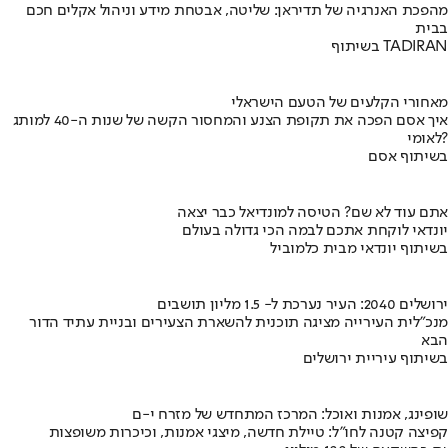
מהפכת האנרגיה של תדיראן: שליטה, אבטחת מידע וניהול אקלים חכם
בבית
בשיתוף TADIRAN
מאחורי הקלעים של הטעם הישראלי
איך אסם הפכה את תקופת הצנע והמחסור הקשה של שנות ה-40 למותג
לאומי?
בשיתוף אסם
אתם עוד לא שם? הטיסה למונדיאל כבר יצאה
יונדאי לוקחת אתכם לבמה הכי גדולה בעולם
בשיתוף יונדאי מבית כלמוביל
ירושלים 2040: העיר נערכת ל- 1.5 מליון תושבים
מנכ"לית העירייה מציגה תוכנית להשארת הצעירים ובניית עתיד הדור
הבא
בשיתוף עיריית ירושלים
שופינג, אמנות ואוכל: המרכז המתחדש של מזרח י-ם
קפיצה קטנה לחו"ל: טיילת חדשה, מיצגי אמנות, וכיכרות משופצות