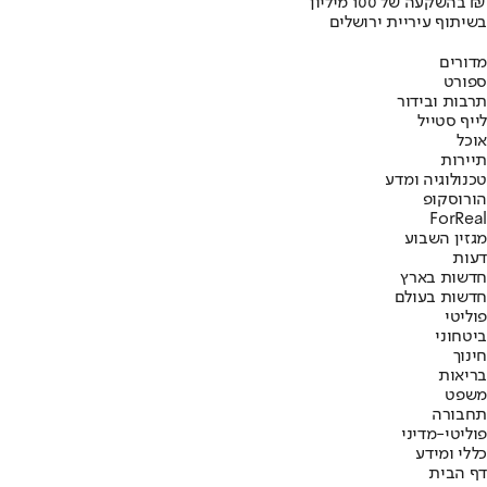
בהשקעה של 100 מיליון ₪
בשיתוף עיריית ירושלים
מדורים
ספורט
תרבות ובידור
לייף סטייל
אוכל
תיירות
טכנולוגיה ומדע
הורוסקופ
ForReal
מגזין השבוע
דעות
חדשות בארץ
חדשות בעולם
פוליטי
ביטחוני
חינוך
בריאות
משפט
תחבורה
פוליטי-מדיני
כללי ומידע
דף הבית