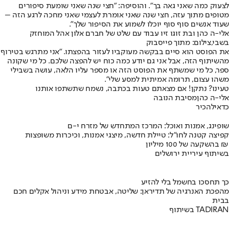
לצעוק כמה שאני גאה בך״. והוסיפה: ״חצי שנה שאני שומעת סיפורים
מטופים מתוך עזה, חצי שנה שאני אומרת לעצמי שאני מחכה לרגע הזה –
שעוד אנשים סוף סוף יוכלו לשמוע את הסיפור שלך״.
אלי-ה כהן ובת זוגו זיו עבוד עם שלט של חברם אלון אהל המוחזק
בשבי,צילום: מתוך פייסבוק
את הפוסט הוא סיים בבקשה מעוקביו לעזור בהפצתו. "אני מתרגש בטירוף
מהשיתוף הזה, אבל אני גם יודע כמה כוח יש להפצה שלכם. כל מי שקונה
ספר, כל מי שמשתף את הפוסט הזה או מספר עליו הלאה, עושה בשבילי
משהו עצום, תרומה אמיתית למסע שלי".
טעינו? נתקן! אם מצאתם טעות בכתבה, נשמח שתשתפו אותנו
אלי-ה כהן
מסיבת הנובה
כדאי
להכיר
שופינג, אמנות ואוכל: המרכז המתחדש של מזרח י-ם
קפיצה קטנה לחו"ל: טיילת חדשה, מיצגי אמנות, וכיכרות משופצות
בהשקעה של 100 מיליון ₪
בשיתוף עיריית ירושלים
כך תחסכו בחשמל בלי להזיע
מהפכת האנרגיה של תדיראן: שליטה, אבטחת מידע וניהול אקלים חכם
בבית
בשיתוף TADIRAN