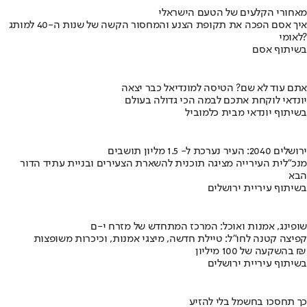
מאחורי הקלעים של הטעם הישראלי
איך אסם הפכה את תקופת הצנע והמחסור הקשה של שנות ה-40 למותג
לאומי?
בשיתוף אסם
אתם עוד לא שם? הטיסה למונדיאל כבר יצאה
יונדאי לוקחת אתכם לבמה הכי גדולה בעולם
בשיתוף יונדאי מבית כלמוביל
ירושלים 2040: העיר נערכת ל- 1.5 מליון תושבים
מנכ"לית העירייה מציגה תוכנית להשארת הצעירים ובניית עתיד הדור
הבא
בשיתוף עיריית ירושלים
שופינג, אמנות ואוכל: המרכז המתחדש של מזרח י-ם
קפיצה קטנה לחו"ל: טיילת חדשה, מיצגי אמנות, וכיכרות משופצות
בהשקעה של 100 מיליון ₪
בשיתוף עיריית ירושלים
כך תחסכו בחשמל בלי להזיע