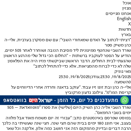
אוכל
מגזין
אנחנו מגייסים
English
X
חדשות
בארץ
"רציתי לכתוב על האדם שמאחורי השבי": עם שם מסקרן בערבית, אלי-ה
כהן משיק ספר
שורד השבי שנחטף ממיגונית ליד מסיבת הנובה ושוחרר לאחר 505 ימים,
הודיע על הספר לעוקביו ברשתות • "החלום הכי גדול שלי מהרגע הראשון
שהגעתי לבית החולים, הדבר הראשון שביקשתי מזיו היה את הפלאפון
שלה לא כדי לברוח מהמציאות, אלא כדי להתחיל לכתוב"
מאי גוניק
19/8/2025, 23:30
,עודכן
19/8/2025, 23:30
0
השמעה
אלי-ה כהן ובת זוגו זיו עבוד. "עוקב בדאגה וחרדה אחרי הדיווחים על
קריסת המו״מ". צילום: גדעון מרקוביץ
שורד השבי אליה כהן השיק היום (שלישי) את ספרו ״מופוואדאת – 505
ימים בשבי החמאס״.
בפוסט שפרסם באינסטגרם כתב: "עבורי זה יום משמח מאוד אבל מלווה
בעצב, אני חוגג 180 ימים בבית שהם חצי שנה. חצי שנה שעשיתי בה כלכך
הרבה דברים ובדיוק מהמקום הזה אני חושב כמה אלון, אלקנה וכל שאר