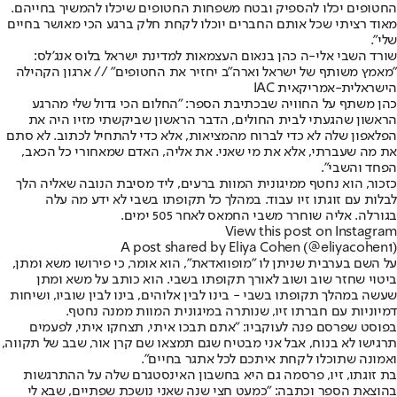
החטופים יכלו להספיק ובטח משפחות החטופים שיכלו להמשיך בחייהם.
מאוד רציתי שכל אותם החברים יוכלו לקחת חלק ברגע הכי מאושר בחיים
שלי".
שורד השבי אלי-ה כהן בנאום העצמאות למדינת ישראל בלוס אנג'לס:
"מאמץ משותף של ישראל וארה"ב יחזיר את החטופים" // ארגון הקהילה
הישראלית-אמריקאית IAC
כהן משתף על החוויה שבכתיבת הספר: "החלום הכי גדול שלי מהרגע
הראשון שהגעתי לבית החולים, הדבר הראשון שביקשתי מזיו היה את
הפלאפון שלה לא כדי לברוח מהמציאות, אלא כדי להתחיל לכתוב. לא סתם
את מה שעברתי, אלא את מי שאני. את אליה, האדם שמאחורי כל הכאב,
הפחד והשבי".
כזכור, הוא נחטף ממיגונית המוות ברעים, ליד מסיבת הנובה שאליה הלך
לבלות עם זוגתו זיו עבוד. במהלך כל תקופתו בשבי לא ידע מה עלה
בגורלה. אליה שוחרר משבי החמאס לאחר 505 ימים.
View this post on Instagram
A post shared by Eliya Cohen (@eliyacohen1)
על השם בערבית שניתן לו ״מופוואדאת״, הוא אומר, כי פירושו משא ומתן,
ביטוי שחזר שוב ושוב לאורך תקופתו בשבי. הוא כותב על משא ומתן
שעשה במהלך תקופתו בשבי - בינו לבין אלוהים, בינו לבין שוביו, ושיחות
דמיוניות עם חברתו זיו, שנותרה במיגונית המוות ממנה נחטף.
בפוסט שפרסם פנה לעוקביו: "אתם תבכו איתי, תצחקו איתי, לפעמים
תרגישו לא בנוח, אבל אני מבטיח שגם תמצאו שם קרן אור, שבב של תקווה,
ואמונה שתוכלו לקחת איתכם לכל אתגר בחיים".
בת זוגתו, זיו, פרסמה גם היא בחשבון האינסטגרם שלה על ההתרגשות
בהוצאת הספר וכתבה: ״כמעט חצי שנה שאני נושכת שפתיים, שבא לי