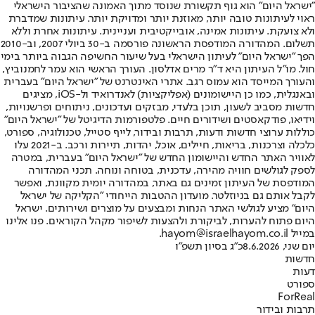
"ישראל היום" הוא גוף תקשורת שנוסד מתוך האמונה שהציבור הישראלי
ראוי לעיתונות טובה יותר, מאוזנת יותר ומדויקת יותר. עיתונות שמדברת
ולא צועקת. עיתונות אמינה, אובייקטיבית ועניינית. עיתונות אחרת וללא
תשלום. המהדורה המודפסת הראשונה פורסמה ב-30 ביולי 2007, וב-2010
הפך "ישראל היום" לעיתון הישראלי בעל שיעור החשיפה הגבוה ביותר בימי
חול. מו"ל העיתון היא ד"ר מרים אדלסון. העורך הראשי הוא עמר לחמנוביץ,
והעורך המייסד הוא עמוס רגב. אתרי האינטרנט של "ישראל היום" בעברית
ובאנגלית, כמו כן היישומונים (אפליקציות) לאנדרואיד ול-iOS, מציגים
חדשות מסביב לשעון, תוכן בלעדי, מבזקים ועדכונים, ניתוחים ופרשנויות,
וידיאו, פודקאסטים ושידורים חיים. פלטפורמות הדיגיטל של "ישראל היום"
כוללות ערוצי חדשות ודעות, תרבות ובידור, לייף סטייל, טכנולוגיה, ספורט,
כלכלה וצרכנות, בריאות, חיילים, אוכל, יהדות, תיירות ורכב. ב-2021 עלו
לאוויר האתר החדש והיישומון החדש של "ישראל היום" בעברית, במטרה
לספק לגולשים חוויה מהירה, עדכנית, בטוחה ונוחה. תכני המהדורה
המודפסת של העיתון זמינים גם באתר, במהדורה יומית מקוונת, ואפשר
לקבל אותם גם בניוזלטר. מועדון ההטבות הייחודי "הקליקה של ישראל
היום" מציע לגולשי האתר הנחות ומבצעים על מוצרים ושירותים. ישראל
היום פתוח להערות, לביקורת ולהצעות לשיפור מקהל הקוראים. פנו אלינו
במייל hayom@israelhayom.co.il.
יום שני, 8.6.2026
כ"ג בסיון תשפ"ו
חדשות
דעות
ספורט
ForReal
תרבות ובידור