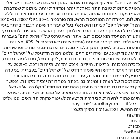
"ישראל היום" הוא גוף תקשורת שנוסד מתוך האמונה שהציבור הישראלי
ראוי לעיתונות טובה יותר, מאוזנת יותר ומדויקת יותר. עיתונות שמדברת
ולא צועקת. עיתונות אמינה, אובייקטיבית ועניינית. עיתונות אחרת וללא
תשלום. המהדורה המודפסת הראשונה פורסמה ב-30 ביולי 2007, וב-2010
הפך "ישראל היום" לעיתון הישראלי בעל שיעור החשיפה הגבוה ביותר בימי
חול. מו"ל העיתון היא ד"ר מרים אדלסון. העורך הראשי הוא עמר לחמנוביץ,
והעורך המייסד הוא עמוס רגב. אתרי האינטרנט של "ישראל היום" בעברית
ובאנגלית, כמו כן היישומונים (אפליקציות) לאנדרואיד ול-iOS, מציגים
חדשות מסביב לשעון, תוכן בלעדי, מבזקים ועדכונים, ניתוחים ופרשנויות,
וידיאו, פודקאסטים ושידורים חיים. פלטפורמות הדיגיטל של "ישראל היום"
כוללות ערוצי חדשות ודעות, תרבות ובידור, לייף סטייל, טכנולוגיה, ספורט,
כלכלה וצרכנות, בריאות, חיילים, אוכל, יהדות, תיירות ורכב. ב-2021 עלו
לאוויר האתר החדש והיישומון החדש של "ישראל היום" בעברית, במטרה
לספק לגולשים חוויה מהירה, עדכנית, בטוחה ונוחה. תכני המהדורה
המודפסת של העיתון זמינים גם באתר, במהדורה יומית מקוונת, ואפשר
לקבל אותם גם בניוזלטר. מועדון ההטבות הייחודי "הקליקה של ישראל
היום" מציע לגולשי האתר הנחות ומבצעים על מוצרים ושירותים. ישראל
היום פתוח להערות, לביקורת ולהצעות לשיפור מקהל הקוראים. פנו אלינו
במייל hayom@israelhayom.co.il.
יום חמישי, 11.6.2026
כ"ו בסיון תשפ"ו
חדשות
דעות
ספורט
ForReal
תרבות ובידור