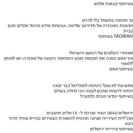
בשיתוף קבוצת אלמוג
כך תחסכו בחשמל בלי להזיע
מהפכת האנרגיה של תדיראן: שליטה, אבטחת מידע וניהול אקלים חכם
בבית
בשיתוף TADIRAN
מאחורי הקלעים של הטעם הישראלי
איך אסם הפכה את תקופת הצנע והמחסור הקשה של שנות ה-40 למותג
לאומי?
בשיתוף אסם
אתם עוד לא שם? הטיסה למונדיאל כבר יצאה
יונדאי לוקחת אתכם לבמה הכי גדולה בעולם
בשיתוף יונדאי מבית כלמוביל
ירושלים 2040: העיר נערכת ל- 1.5 מליון תושבים
מנכ"לית העירייה מציגה תוכנית להשארת הצעירים ובניית עתיד הדור
הבא
בשיתוף עיריית ירושלים