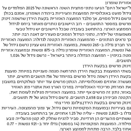
אזורית שומרון
ל"ישראל היום" הגיעו נתוני מחצית השנה הראשונה של 2025 המלמדים על
גידול מועט באוכלוסיית המועצות והעיריות ביהודה ושומרון. אמנם בכולן
נרשם גידול מסוים, אך מלבד המועצה האזורית בקעת הירדן שרשמה זינוק
מרשים במספר התושבים - רוב היישובים נותרים מאחור ביחס לגידול
הממוצע הארצי. בהתחשב בעובדה שבכל היישובים יש גידול טבעי
משמעותי של ילודה, נתוני הגידול הנמוכים מעוררים דאגה רבה יותר.
כך נראים הנתונים - מהמועצה האזורית הקטנה לגדולה: המועצה האזורית
הר חברון גדלה ב-265 נפשות, במועצה האזורית גוש עציון נרשם גידול של
746 נפשות, המועצה האזורית שומרון גדלה ב-875 נפשות ובמועצה אזורית
מטה בנימין - המועצה הגדולה ביותר בישראל - נרשם גידול של 1,024
תושבים.
זינוק מרשים בבקעת הירדן
בשתי המועצות בבקעת הירדן התרחשה מגמה מעניינת במיוחד. מועצת
בקעת הירדן רשמה גידול מרשים במיוחד של 756 תושבים חדשים, יותר
מעשרה אחוזים מאוכלוסייתה. הנתון מרשים עוד יותר כשלוקחים בחשבון
את המרחק מריכוזי האוכלוסייה במרכז הארץ ואת אתגרי מזג האוויר
באזור, נתון זה מרשים אף יותר. במועצה האזורית מגילות לעומת זאת,
הקטנה מביניהן עם 2,658 תושבים, נרשם גידול צנוע של 79 תושבים.
זינוק מרשים בבקעת הירדן,צילום: מירי צחי
גם בעיריות ובמועצות המקומיות נרשם גידול, אך נמוך מהמצופה. העיריות
גדלו ב-2,823 נפשות - עליה של 1.25 אחוזים, אך בהתחשב בעובדה
ששתיים מהערים הן חרדיות, סביר להניח שחלק לא קטן מהעלייה נובע
מילודה. המועצות המקומיות (14 במספר) גדלו יחד ב-921 נפשות - 0.77
אחוז בלבד, הרבה מתחת לממוצע הארצי.