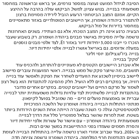
הסיבה לגידול המועט נעוצה במספר גורמים, אך בראש ובראשונה במחסור
משמעותי בבנייה. בגוש עציון, למשל, הביקוש עולה בהרבה על ההיצע
הקיים. אמנם המצב הביטחוני הרעוע הוביל לירידה מסוימת ברצון
להתגורר ביהודה ושומרון, אך היישובים הפופולריים באזור מתאפיינים
במחסור בדירות אל מול הביקוש.
הבעיה כרגע אינה רק המצב הנוכחי, אלא גם העתידי. בשנים האחרונות
נרשמה עלייה מסיבית באישור מבנים ביהודה ושומרון. רק בשבוע שעבר
הוכרז כי ייבנו 3,000 יחידות דיור באזור E1, לצד אלפי מבנים נוספים
במעלה אדומים. גם באריאל אושרו לבנייה אלפי יחידות דיור.
בנייה ביו"ש,צילום: יוסי זליגר
"פקק" בבנייה
אלא שברוב היישובים הקטנים לא מעוניינים להתרחב ולהכניס עוד
תושבים, מה שיוצר פקק של ממש בבנייה. ראשי המועצות עוברים מיישוב
ליישוב בניסיון לשכנע את הוועדים לשחרר את הפקק ולאפשר עוד בנייה
רוויה, אך במקרים רבים ללא הועיל. חלק מהסיבה להתנגדות הוא בשל רצון
לשמור על מרקם החיים ועל יישובים קטנים. במקרים אחרים מדובר
בהתנגדות לבנייה פלשתינית לצד עלויות גדולות משמעותית יותר לבנייה
עברית או באמצעות פועלים זרים - מה שמוביל בפועל לקיפאון.
מנתוני התחלות הבנייה ביהודה ושומרון של הלשכה המרכזית
לסטטיסטיקה עולה כי השנה שעברה הייתה אחת השנים הירודות ביותר
בשטח. זאת למרות שהשר בצלאל סמוטריץ' סלל את הדרך לבנייה
משמעותית ביהודה ושומרון - עם אישור של עשרות אלפי יחידות דיור
והסרת חסמים שעמדו בפני ההתיישבות במשך שנים רבות.
ב-2024, בעוד שברוב אזורי הארץ נרשמה עלייה בהתחלות הבנייה לעומת
השנים הקודמות חרף המלחמה, ביהודה ושומרון נרשמה צניחה חדה