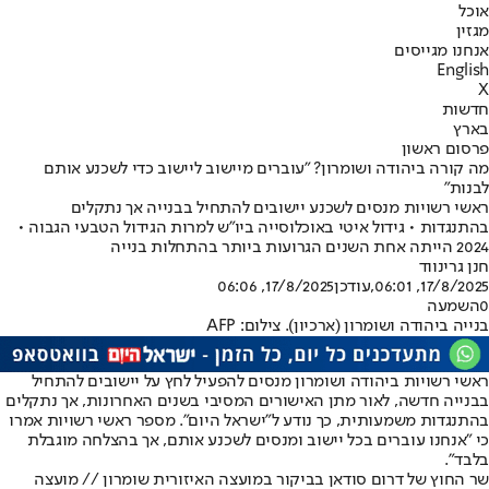
אוכל
מגזין
אנחנו מגייסים
English
X
חדשות
בארץ
פרסום ראשון
מה קורה ביהודה ושומרון? "עוברים מיישוב ליישוב כדי לשכנע אותם
לבנות"
ראשי רשויות מנסים לשכנע יישובים להתחיל בבנייה אך נתקלים
בהתנגדות • גידול איטי באוכלוסייה ביו"ש למרות הגידול הטבעי הגבוה •
2024 הייתה אחת השנים הגרועות ביותר בהתחלות בנייה
חנן גרינווד
17/8/2025, 06:01
,עודכן
17/8/2025, 06:06
0
השמעה
בנייה ביהודה ושומרון (ארכיון). צילום: AFP
ראשי רשויות ביהודה ושומרון מנסים להפעיל לחץ על יישובים להתחיל
בבנייה חדשה, לאור מתן האישורים המסיבי בשנים האחרונות, אך נתקלים
בהתנגדות משמעותית, כך נודע ל"ישראל היום". מספר ראשי רשויות אמרו
כי "אנחנו עוברים בכל יישוב ומנסים לשכנע אותם, אך בהצלחה מוגבלת
בלבד".
שר החוץ של דרום סודאן בביקור במועצה האיזורית שומרון // מועצה