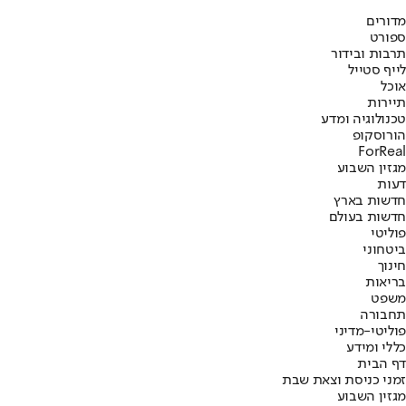
מדורים
ספורט
תרבות ובידור
לייף סטייל
אוכל
תיירות
טכנולוגיה ומדע
הורוסקופ
ForReal
מגזין השבוע
דעות
חדשות בארץ
חדשות בעולם
פוליטי
ביטחוני
חינוך
בריאות
משפט
תחבורה
פוליטי-מדיני
כללי ומידע
דף הבית
זמני כניסת וצאת שבת
מגזין השבוע