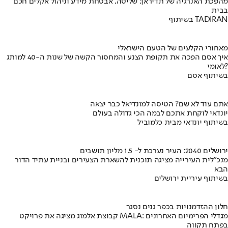
מהפכת האנרגיה של תדיראן: שליטה, אבטחת מידע וניהול אקלים חכם
בבית
בשיתוף TADIRAN
מאחורי הקלעים של הטעם הישראלי
איך אסם הפכה את תקופת הצנע והמחסור הקשה של שנות ה-40 למותג
לאומי?
בשיתוף אסם
אתם עוד לא שם? הטיסה למונדיאל כבר יצאה
יונדאי לוקחת אתכם לבמה הכי גדולה בעולם
בשיתוף יונדאי מבית כלמוביל
ירושלים 2040: העיר נערכת ל- 1.5 מליון תושבים
מנכ"לית העירייה מציגה תוכנית להשארת הצעירים ובניית עתיד הדור
הבא
בשיתוף עיריית ירושלים
חלון ההזדמנויות בכפר גנים נסגר
קבוצת אלמוג מציגה את פרויקט MALA: מגדלי הפרימיום האחרונים
בפתח תקווה