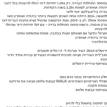
במספר התחלות הבנייה. רק 1,096 יחידות דיור החלו להיבנות בכל רחבי
יהודה ושומרון, לעומת 2,234 בשנה הקודמת.
בנייה ביו"ש,צילום: יוסי זליגר
למעשה, 2024 הייתה אחת השנים הקשות ביותר ביהודה ושומרון מאז
הסכמי אוסלו. רק ב-2010, שנת ההקפאה שהטיל נשיא ארצות הברית דאז
ברק אובמה, נרשמו פחות התחלות בנייה - עם 749 יחידות דיור שהחלו
להיבנות.
טעינו? נתקן! אם מצאתם טעות בכתבה, נשמח שתשתפו אותנו
בנייה ביהודה ושומרון
כדאי
להכיר
ירושלים 2040: העיר נערכת ל- 1.5 מליון תושבים
מנכ"לית העירייה מציגה תוכנית להשארת הצעירים ובניית עתיד הדור
הבא
בשיתוף עיריית ירושלים
חלון ההזדמנויות בכפר גנים נסגר
קבוצת אלמוג מציגה את פרויקט MALA: מגדלי הפרימיום האחרונים
בפתח תקווה
בשיתוף קבוצת אלמוג
כך תחסכו בחשמל בלי להזיע