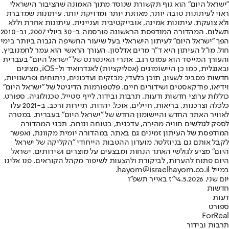
"ישראל היום" הוא גוף תקשורת שנוסד מתוך האמונה שהציבור הישראלי
ראוי לעיתונות טובה יותר, מאוזנת יותר ומדויקת יותר. עיתונות שמדברת
ולא צועקת. עיתונות אמינה, אובייקטיבית ועניינית. עיתונות אחרת וללא
תשלום. המהדורה המודפסת הראשונה פורסמה ב-30 ביולי 2007, וב-2010
הפך "ישראל היום" לעיתון הישראלי בעל שיעור החשיפה הגבוה ביותר בימי
חול. מו"ל העיתון היא ד"ר מרים אדלסון. העורך הראשי הוא עמר לחמנוביץ,
והעורך המייסד הוא עמוס רגב. אתרי האינטרנט של "ישראל היום" בעברית
ובאנגלית, כמו כן היישומונים (אפליקציות) לאנדרואיד ול-iOS, מציגים
חדשות מסביב לשעון, תוכן בלעדי, מבזקים ועדכונים, ניתוחים ופרשנויות,
וידיאו, פודקאסטים ושידורים חיים. פלטפורמות הדיגיטל של "ישראל היום"
כוללות ערוצי חדשות ודעות, תרבות ובידור, לייף סטייל, טכנולוגיה, ספורט,
כלכלה וצרכנות, בריאות, חיילים, אוכל, יהדות, תיירות ורכב. ב-2021 עלו
לאוויר האתר החדש והיישומון החדש של "ישראל היום" בעברית, במטרה
לספק לגולשים חוויה מהירה, עדכנית, בטוחה ונוחה. תכני המהדורה
המודפסת של העיתון זמינים גם באתר, במהדורה יומית מקוונת, ואפשר
לקבל אותם גם בניוזלטר. מועדון ההטבות הייחודי "הקליקה של ישראל
היום" מציע לגולשי האתר הנחות ומבצעים על מוצרים ושירותים. ישראל
היום פתוח להערות, לביקורת ולהצעות לשיפור מקהל הקוראים. פנו אלינו
במייל hayom@israelhayom.co.il.
יום שני, 4.5.2026
י"ז באייר תשפ"ו
חדשות
דעות
ספורט
ForReal
תרבות ובידור