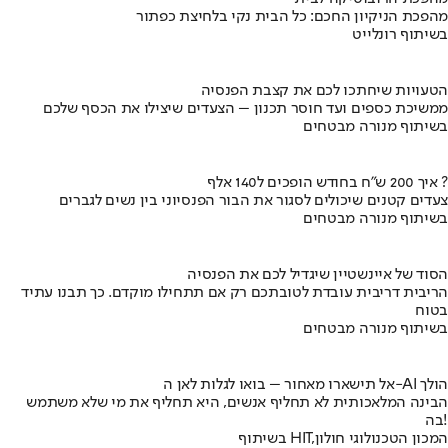
מהפכת הניקיון החכם: כל הבית נקי בלחיצת כפתור
בשיתוף רונלייט
הטעויות שיחתכו לכם את קצבת הפנסיה
ממשיכת כספים ועד חוסר תכנון – הצעדים שיצילו את הכסף שלכם
בשיתוף מנורה מבטחים
איך 200 ש"ח בחודש הופכים ל140 אלף ?
צעדים קטנים שיכולים לסגור את הבור הפנסיוני בין נשים לגברים
בשיתוף מנורה מבטחים
הסוד של איינשטיין שיגדיל לכם את הפנסיה
הריבית דריבית עובדת לטובתכם רק אם תתחילו מוקדם. כך תבנו עתיד
בטוח
בשיתוף מנורה מבטחים
אל תישארו מאחור – בואו לגלות לאן ה-AI הולך
הבינה המלאכותית לא תחליף אנשים, היא תחליף את מי שלא משתמש
בה!
בשיתוף HIT,המכון הטכנולוגי חולון