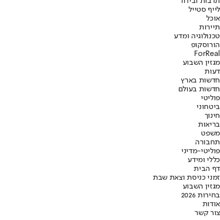
תרבות ובידור
לייף סטייל
אוכל
תיירות
טכנולוגיה ומדע
הורוסקופ
ForReal
מגזין השבוע
דעות
חדשות בארץ
חדשות בעולם
פוליטי
ביטחוני
חינוך
בריאות
משפט
תחבורה
פוליטי-מדיני
כללי ומידע
דף הבית
זמני כניסת וצאת שבת
מגזין השבוע
בחירות 2026
אודות
צור קשר