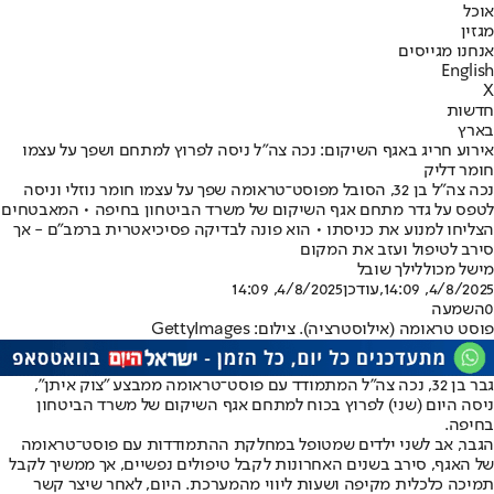
אוכל
מגזין
אנחנו מגייסים
English
X
חדשות
בארץ
אירוע חריג באגף השיקום: נכה צה"ל ניסה לפרוץ למתחם ושפך על עצמו
חומר דליק
נכה צה"ל בן 32, הסובל מפוסט־טראומה שפך על עצמו חומר נוזלי וניסה
לטפס על גדר מתחם אגף השיקום של משרד הביטחון בחיפה • המאבטחים
הצליחו למנוע את כניסתו • הוא פונה לבדיקה פסיכיאטרית ברמב"ם - אך
סירב לטיפול ועזב את המקום
מישל מכול
לילך שובל
4/8/2025, 14:09
,עודכן
4/8/2025, 14:09
0
השמעה
פוסט טראומה (אילוסטרציה). צילום: GettyImages
גבר בן 32, נכה צה"ל המתמודד עם פוסט־טראומה ממבצע "צוק איתן",
ניסה היום (שני) לפרוץ בכוח למתחם אגף השיקום של משרד הביטחון
בחיפה.
הגבר, אב לשני ילדים שמטופל במחלקת ההתמודדות עם פוסט־טראומה
של האגף, סירב בשנים האחרונות לקבל טיפולים נפשיים, אך ממשיך לקבל
תמיכה כלכלית מקיפה ושעות ליווי מהמערכת. היום, לאחר שיצר קשר