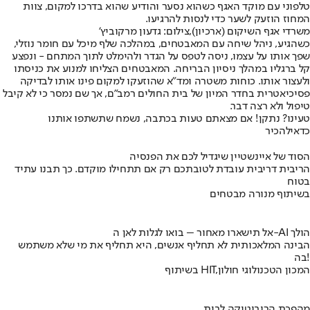
טלפוני עם מוקד האגף כשהוא נסער והודיע שהוא בדרכו למקום, צוות
המחוז הוזעק לשער כדי לנסות להרגיעו.
משרדי אגף השיקום (ארכיון),צילום: גדעון מרקוביץ'
כשהגיע, ניהל שיחה עם המאבטחים, במהלכה שלף מיכל עם חומר נוזלי,
שפך אותו על עצמו, ניסה לטפס על הגדר ולהימלט לתוך המתחם - ונפצע
קל ברגליו במהלך ניסיון הבריחה. המאבטחים הצליחו למנוע את כניסתו
ולעצור אותו. כוחות משטרה ומד"א שהוזעקו למקום פינו אותו לבדיקה
פסיכיאטרית בחדר המיון של בית החולים רמב"ם, אך שם נמסר כי לא קיבל
טיפול ולא רצה דבר.
טעינו? נתקן! אם מצאתם טעות בכתבה, נשמח שתשתפו אותנו
כדאי
להכיר
הסוד של איינשטיין שיגדיל לכם את הפנסיה
הריבית דריבית עובדת לטובתכם רק אם תתחילו מוקדם. כך תבנו עתיד
בטוח
בשיתוף מנורה מבטחים
אל תישארו מאחור – בואו לגלות לאן ה-AI הולך
הבינה המלאכותית לא תחליף אנשים, היא תחליף את מי שלא משתמש
בה!
בשיתוף HIT,המכון הטכנולוגי חולון
מהפכת הרובוטיקה לבית