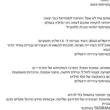
לאומי?
בשיתוף אסם
אתם עוד לא שם? הטיסה למונדיאל כבר יצאה
יונדאי לוקחת אתכם לבמה הכי גדולה בעולם
בשיתוף יונדאי מבית כלמוביל
ירושלים 2040: העיר נערכת ל- 1.5 מליון תושבים
מנכ"לית העירייה מציגה תוכנית להשארת הצעירים ובניית עתיד הדור
הבא
בשיתוף עיריית ירושלים
שופינג, אמנות ואוכל: המרכז המתחדש של מזרח י-ם
קפיצה קטנה לחו"ל: טיילת חדשה, מיצגי אמנות, וכיכרות משופצות
בהשקעה של 100 מיליון ₪
בשיתוף עיריית ירושלים
כך תחסכו בחשמל בלי להזיע
מהפכת האנרגיה של תדיראן: שליטה, אבטחת מידע וניהול אקלים חכם
בבית
בשיתוף TADIRAN