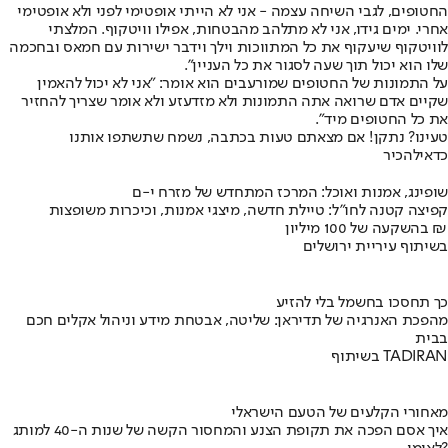
החטופים, לגבי השיחה עצמה - אני לא הייתי אופטימי לפני ולא אופטימי
אחרי. ימים גידו, אני לא מתלהב מהבטחות, אפילו וויטקוף. המלצתי
לוויטקוף שיעקוף את כל המתווכות וילך וידבר ישירות עם חמאס ובחכמה
שלו הוא יכול תוך שעה לסגור את כל העניין".
על התמונות של החטופים שמורעבים הוא אומר: "אני לא יכול להאמין
שקיים אדם שרואה אתה התמונות ולא מזדעזע ולא אומר שצריך להחזיר
את כל החטופים מיד".
טעינו? נתקן! אם מצאתם טעות בכתבה, נשמח שתשתפו אותנו
כדאי
להכיר
שופינג, אמנות ואוכל: המרכז המתחדש של מזרח י-ם
קפיצה קטנה לחו"ל: טיילת חדשה, מיצגי אמנות, וכיכרות משופצות
בהשקעה של 100 מיליון ₪
בשיתוף עיריית ירושלים
כך תחסכו בחשמל בלי להזיע
מהפכת האנרגיה של תדיראן: שליטה, אבטחת מידע וניהול אקלים חכם
בבית
בשיתוף TADIRAN
מאחורי הקלעים של הטעם הישראלי
איך אסם הפכה את תקופת הצנע והמחסור הקשה של שנות ה-40 למותג