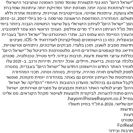
"ישראל היום" הוא גוף תקשורת שנוסד מתוך האמונה שהציבור הישראלי
ראוי לעיתונות טובה יותר, מאוזנת יותר ומדויקת יותר. עיתונות שמדברת
ולא צועקת. עיתונות אמינה, אובייקטיבית ועניינית. עיתונות אחרת וללא
תשלום. המהדורה המודפסת הראשונה פורסמה ב-30 ביולי 2007, וב-2010
הפך "ישראל היום" לעיתון הישראלי בעל שיעור החשיפה הגבוה ביותר בימי
חול. מו"ל העיתון היא ד"ר מרים אדלסון. העורך הראשי הוא עמר לחמנוביץ,
והעורך המייסד הוא עמוס רגב. אתרי האינטרנט של "ישראל היום" בעברית
ובאנגלית, כמו כן היישומונים (אפליקציות) לאנדרואיד ול-iOS, מציגים
חדשות מסביב לשעון, תוכן בלעדי, מבזקים ועדכונים, ניתוחים ופרשנויות,
וידיאו, פודקאסטים ושידורים חיים. פלטפורמות הדיגיטל של "ישראל היום"
כוללות ערוצי חדשות ודעות, תרבות ובידור, לייף סטייל, טכנולוגיה, ספורט,
כלכלה וצרכנות, בריאות, חיילים, אוכל, יהדות, תיירות ורכב. ב-2021 עלו
לאוויר האתר החדש והיישומון החדש של "ישראל היום" בעברית, במטרה
לספק לגולשים חוויה מהירה, עדכנית, בטוחה ונוחה. תכני המהדורה
המודפסת של העיתון זמינים גם באתר, במהדורה יומית מקוונת, ואפשר
לקבל אותם גם בניוזלטר. מועדון ההטבות הייחודי "הקליקה של ישראל
היום" מציע לגולשי האתר הנחות ומבצעים על מוצרים ושירותים. ישראל
היום פתוח להערות, לביקורת ולהצעות לשיפור מקהל הקוראים. פנו אלינו
במייל hayom@israelhayom.co.il.
יום שלישי, 9.6.2026
כ"ד בסיון תשפ"ו
חדשות
דעות
ספורט
ForReal
תרבות ובידור