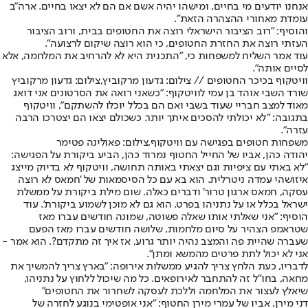
אנחנו יודעים מי בחיים, ומישהו יהיה אשם אם הם לא יצאו בחיים. ארה״ב
עומדת מאחורי ההצהרה הזאת״.
והוסיף: ״רוב הציבור הישראלי רוצה את החטופים בבית, ורוב הציבור
העזתי רוצה את החזרת החטופים, כי הוא רוצה שיקום לרצועה״.
עוד אמר השליח למשפחות כי, "התכנית היא לא להרחיב את המלחמה, אלא
לסיים אותה".
וויטקוף בכיכר החטופים // צילום: גדעון מרקוביץ,צילום: גדעון מרקוביץ
שורד השבי אוהד בן עמי לוויטקוף: ״כשאני רואה את הסרטונים אני דואג
מאוד למצב חבריי שעוד בשבי ואם הם בכלל יוכלו להשתקם״, וויטקוף
בתגובה: "לא יכולתי להסכים איתך יותר. כשכולם יצאו הם יצטרכו הרבה
עזרה".
משפחות חטופים בפגישה עם וויטקוף,צילום: פאולינה פטימר
יהודה כהן, אביו של החייל החטוף נמרוד כהן, הביע ביקורת על הפגישה:
"לא באתי עם ציפיות וגם יצאתי באותה תחושה, וויטקוף לא בדיוק מייצג
איזושהי עמדה ניטרלית. הוא בא עם כל הסיסמאות של 'חמאס לא רוצה
עסקה, חמאס ארגון טרור' ודברים כאלה. שום מילת ביקורת על ממשלת
ישראל בכלל או על נתניהו בפרט. הוא גם לא מוכן לשמוע ביקורת'. עוד
הוסיף: "אני שאלתי אותו שאלה פשוטה, שמונה חודשים עברו מאז
שטראמפ הצהיר על סיום מלחמות, שלושה חודשים עברו מאז הפעם
שעברה שהיית פה והמצב נהיה יותר גרוע, אז איך זה מתקדם?. הוא אמר -
אני לא יכול לתת פרטים מהמשא ומתן".
לדבריו, כעת הלחץ צריך להגיע ממשלות אירופה: "בארץ צריך להמשיך את
מחאה, בחו"ל זה להתחבר לאירופאים. כל מה שיכול ללחוץ על נתניהו,
שיאלץ לעצור את המלחמה וללכת לעסקה לשחרור את החטופים"
דני מירן, אביו של עמרי מירן החטוף: "אני אופטימי בנוגע לחזרה של