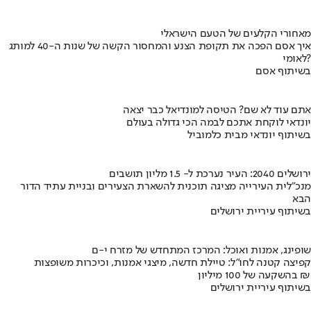
מאחורי הקלעים של הטעם הישראלי
איך אסם הפכה את תקופת הצנע והמחסור הקשה של שנות ה-40 למותג
לאומי?
בשיתוף אסם
אתם עוד לא שם? הטיסה למונדיאל כבר יצאה
יונדאי לוקחת אתכם לבמה הכי גדולה בעולם
בשיתוף יונדאי מבית כלמוביל
ירושלים 2040: העיר נערכת ל- 1.5 מליון תושבים
מנכ"לית העירייה מציגה תוכנית להשארת הצעירים ובניית עתיד הדור
הבא
בשיתוף עיריית ירושלים
שופינג, אמנות ואוכל: המרכז המתחדש של מזרח י-ם
קפיצה קטנה לחו"ל: טיילת חדשה, מיצגי אמנות, וכיכרות משופצות
בהשקעה של 100 מיליון ₪
בשיתוף עיריית ירושלים