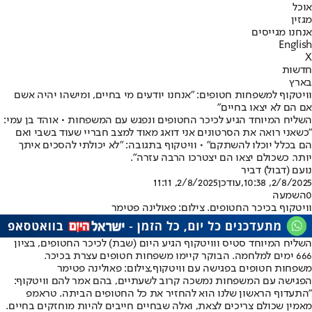
אוכל
מגזין
אנחנו מגייסים
English
X
חדשות
בארץ
וויטקוף למשפחות חטופים: ״אנחנו יודעים מי בחיים, ומישהו יהיה אשם
אם הם לא יצאו בחיים"
השליח המיוחד הגיע לכיכר החטופים ונפגש עם המשפחות • אוהד בן עמי:
״כשאני רואה את הסרטונים אני דואג מאוד למצב חבריי שעוד בשבי ואם
הם בכלל יוכלו להשתקם״ • וויטקוף בתגובה: "לא יכולתי להסכים איתך
יותר. כשכולם יצאו הם יצטרכו הרבה עזרה".
נועם (דבול) דביר
2/8/2025, 10:38
,עודכן
2/8/2025, 11:11
0
השמעה
וויטקוף בכיכר החטופים. צילום: פאולינה פטימר
השליח המיוחד סטיס ווויטקוף הגיע היום (שבת) לכיכר החטופים, בציון
666 ימים למלחמה. הבוקר קיימו משפחות חטופים עצרת בכיכר.
משפחות חטופים בפגישה עם וויטקוף,צילום: פאולינה פטימר
הפגישה עם המשפחות נמשכה קרוב לשעתיים, בהם אמר להם וויטקוף:
״התעדוף הראשון שלנו הוא להחזיר את כל החטופים הביתה. טראמפ
מאמין שכולם צריכים לצאת, ואלה שבחיים חייבים להיות מוחזקים בחיים.