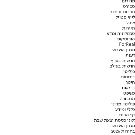
מדורים
ספורט
תרבות ובידור
לייף סטייל
אוכל
תיירות
טכנולוגיה ומדע
הורוסקופ
ForReal
מגזין השבוע
דעות
חדשות בארץ
חדשות בעולם
פוליטי
ביטחוני
חינוך
בריאות
משפט
תחבורה
פוליטי-מדיני
כללי ומידע
דף הבית
זמני כניסת וצאת שבת
מגזין השבוע
בחירות 2026