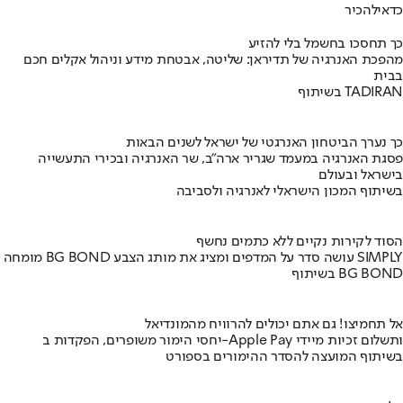
כדאי
להכיר
כך תחסכו בחשמל בלי להזיע
מהפכת האנרגיה של תדיראן: שליטה, אבטחת מידע וניהול אקלים חכם
בבית
בשיתוף TADIRAN
כך נערך הביטחון האנרגטי של ישראל לשנים הבאות
פסגת האנרגיה במעמד שגריר ארה"ב, שר האנרגיה ובכירי התעשייה
בישראל ובעולם
בשיתוף המכון הישראלי לאנרגיה ולסביבה
הסוד לקירות נקיים ללא כתמים נחשף
מומחה BG BOND עושה סדר על המדפים ומציג את מותג הצבע SIMPLY
בשיתוף BG BOND
אל תחמיצו! גם אתם יכולים להרוויח מהמונדיאל
יחסי הימור משופרים, הפקדות ב-Apple Pay ותשלום זכיות מיידי
בשיתוף המועצה להסדר ההימורים בספורט