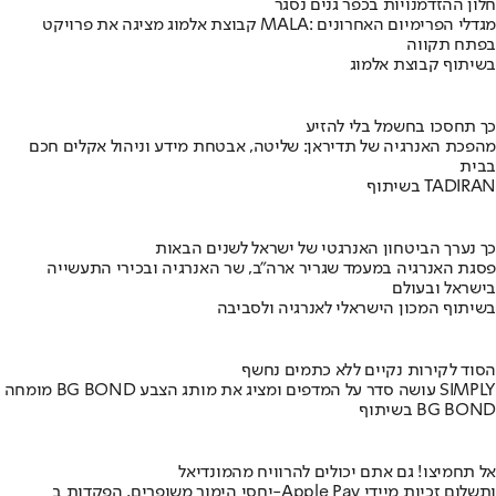
חלון ההזדמנויות בכפר גנים נסגר
קבוצת אלמוג מציגה את פרויקט MALA: מגדלי הפרימיום האחרונים
בפתח תקווה
בשיתוף קבוצת אלמוג
כך תחסכו בחשמל בלי להזיע
מהפכת האנרגיה של תדיראן: שליטה, אבטחת מידע וניהול אקלים חכם
בבית
בשיתוף TADIRAN
כך נערך הביטחון האנרגטי של ישראל לשנים הבאות
פסגת האנרגיה במעמד שגריר ארה"ב, שר האנרגיה ובכירי התעשייה
בישראל ובעולם
בשיתוף המכון הישראלי לאנרגיה ולסביבה
הסוד לקירות נקיים ללא כתמים נחשף
מומחה BG BOND עושה סדר על המדפים ומציג את מותג הצבע SIMPLY
בשיתוף BG BOND
אל תחמיצו! גם אתם יכולים להרוויח מהמונדיאל
יחסי הימור משופרים, הפקדות ב-Apple Pay ותשלום זכיות מיידי