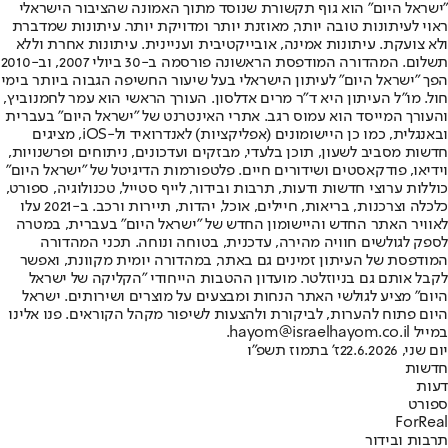
"ישראל היום" הוא גוף תקשורת שנוסד מתוך האמונה שהציבור הישראלי
ראוי לעיתונות טובה יותר, מאוזנת יותר ומדויקת יותר. עיתונות שמדברת
ולא צועקת. עיתונות אמינה, אובייקטיבית ועניינית. עיתונות אחרת וללא
תשלום. המהדורה המודפסת הראשונה פורסמה ב-30 ביולי 2007, וב-2010
הפך "ישראל היום" לעיתון הישראלי בעל שיעור החשיפה הגבוה ביותר בימי
חול. מו"ל העיתון היא ד"ר מרים אדלסון. העורך הראשי הוא עמר לחמנוביץ,
והעורך המייסד הוא עמוס רגב. אתרי האינטרנט של "ישראל היום" בעברית
ובאנגלית, כמו כן היישומונים (אפליקציות) לאנדרואיד ול-iOS, מציגים
חדשות מסביב לשעון, תוכן בלעדי, מבזקים ועדכונים, ניתוחים ופרשנויות,
וידיאו, פודקאסטים ושידורים חיים. פלטפורמות הדיגיטל של "ישראל היום"
כוללות ערוצי חדשות ודעות, תרבות ובידור, לייף סטייל, טכנולוגיה, ספורט,
כלכלה וצרכנות, בריאות, חיילים, אוכל, יהדות, תיירות ורכב. ב-2021 עלו
לאוויר האתר החדש והיישומון החדש של "ישראל היום" בעברית, במטרה
לספק לגולשים חוויה מהירה, עדכנית, בטוחה ונוחה. תכני המהדורה
המודפסת של העיתון זמינים גם באתר, במהדורה יומית מקוונת, ואפשר
לקבל אותם גם בניוזלטר. מועדון ההטבות הייחודי "הקליקה של ישראל
היום" מציע לגולשי האתר הנחות ומבצעים על מוצרים ושירותים. ישראל
היום פתוח להערות, לביקורת ולהצעות לשיפור מקהל הקוראים. פנו אלינו
במייל hayom@israelhayom.co.il.
יום שני, 22.6.2026
ז' בתמוז תשפ"ו
חדשות
דעות
ספורט
ForReal
תרבות ובידור