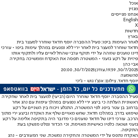
אוכל
מגזין
אנחנו מגייסים
English
X
חדשות
בארץ
לאחר העימות ביפו: פעיל ההסברה יוסף חדאד שוחרר למעצר בית
חדאד שוחרר למעצר בית לאחר ירי ללא נפגעים במהלך עימות ביפו • עורכי
דינו טוענים שזוהה על ידי תוקף ערבי שהחל לאיים עליו ולתקוף אותו
פיזית על רקע גזעני • המשטרה תפסה את האקדח וממשיכה בחקירה
אבי כהן
30/7/2025, 19:59
,עודכן
30/7/2025, 20:00
0
השמעה
יוסף חדאד. צילום: אנצ'ו גוש - ג'יני
פעיל ההסברה יוסף חדאד שוחרר היום (רביעי) למעצר בית לאחר שחקירה
ראשונית העלתה כי ביצע ירי ללא נפגעים במהלך עימות עם נהג אחר
ברחוב בן עטר ביפו. לפי המשטרה, התגלע ויכוח בין השניים על רקע
שימוש בדרך, במהלכו חדאד, שחש מאויים שלף את האקדח וביצע ירי מתוך
הרכב. עורכי דינו של חדאד טוענים כי מדובר היה בתקיפה אלימה על רקע
גזעני ושנאה כלפיו כאישיות מאוימת, וכי הכדור נפלט מנשקו בעת
התקיפה.
האקדח נתפס על ידי המשטרה והחקירה נמשכת. שני המעורבים - נהג