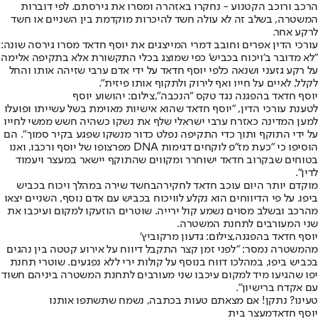
הרכב ורוכב הקטנוע - נחקרו באזהרה ומסרו את גירסתם. לפי דוברות
המשטרה, בשלב זה לא עולה חשד להיכרות מוקדמת בין השניים או חשד
לרקע אחר.
עורכי הדין אפרים וחובב דמרי המייצגים את יוסף חדאד מסרו גירסה שונה:
"לא מדובר ב'ויכוח בכביש' כפי שמוצג בכלי התקשורת אלא בתקיפה אלימה
על רקע גזעני ושנאה כלפי יוסף חדאד על ידי אדם ערבי שזיהה אותו והחל
לקלל, לאיים על חייו ואף לירוק ולתקוף אותו פיזית".
יוסף חדאד בהפגנה נגד טקס "הנכבה",צילום: יהושוע יוסף
לטענת עורכי הדין, "יוסף חדאד שהוא אישיות מאוימת בשל עשייתו ופועלו
למען המדינה כאזרח ערבי ישראלי שלף את נשקו כשהיה חשש ממשי לחייו
על ידי התוקף ותוך כדי התקיפה נפלט כדור מנשקו שפגע בקיר סמוך". הם
הוסיפו כי "כעת מז"פ לוקחים דגימות DNA מפרצופו של יוסף ורכבו, ואנו
בטוחים שבקרוב חדאד ישוחרר ומקווים שהתוקף יישאר במעצר ויעמוד
לדין".
מוקדם יותר היום עוכב חדאד לחקירה
בחשד שירה במהלך ויכוח בכביש
ביפו. על פי הדיווחים הוא נקלע לוויכוח בכביש עם אדם נוסף, השניים יצאו
מהרכב ובשלב מסוים נשמע קול ירייה. שוטרים הוזעקו למקום ועיכבו את
שני המעורבים לתחנת המשטרה.
יוסף חדאד בהפגנה,צילום: גדעון מרקוביץ'
מהמשטרה נמסר: "לפני זמן קצר התקבל דיווח על אירוע קטטה בין נהגים
בכביש ביפו, במהלכו דווח בנוסף על קולות ירי ללא נפגעים. שוטרי תחנת
יפו שהגיעו מיד למקום עיכבו שני מעורבים לתחנת המשטרה ביניהם חשוד
עם אקדח ברישיון".
טעינו? נתקן! אם מצאתם טעות בכתבה, נשמח שתשתפו אותנו
יוסף חדאד
מעצר בית