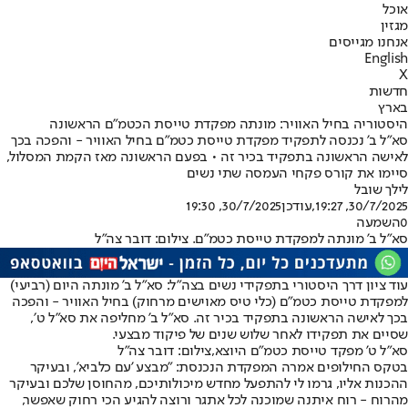
אוכל
מגזין
אנחנו מגייסים
English
X
חדשות
בארץ
היסטוריה בחיל האוויר: מונתה מפקדת טייסת הכטמ"ם הראשונה
סא"ל ב' נכנסה לתפקיד מפקדת טייסת כטמ״ם בחיל האוויר - והפכה בכך
לאישה הראשונה בתפקיד בכיר זה • בפעם הראשונה מאז הקמת המסלול,
סיימו את קורס פקחי העמסה שתי נשים
לילך שובל
30/7/2025, 19:27
,עודכן
30/7/2025, 19:30
0
השמעה
סא"ל ב' מונתה למפקדת טייסת כטמ״ם. צילום: דובר צה"ל
עוד ציון דרך היסטורי בתפקידי נשים בצה"ל: סא"ל ב' מונתה היום (רביעי)
למפקדת טייסת כטמ״ם (כלי טיס מאוישים מרחוק) בחיל האוויר - והפכה
בכך לאישה הראשונה בתפקיד בכיר זה. סא"ל ב' מחליפה את סא"ל ט׳,
שסיים את תפקידו לאחר שלוש שנים של פיקוד מבצעי.
סא"ל ט' מפקד טייסת כטמ״ם היוצא,צילום: דובר צה"ל
בטקס החילופים אמרה המפקדת הנכנסת: "מבצע 'עם כלביא', ובעיקר
ההכנות אליו, גרמו לי להתפעל מחדש מיכולותיכם, מהחוסן שלכם ובעיקר
מהרוח - רוח איתנה שמוכנה לכל אתגר ורוצה להגיע הכי רחוק שאפשר,