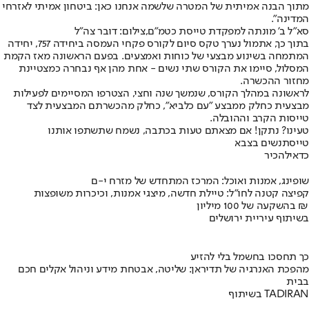
מתוך הבנה אמיתית של המטרה שלשמה אנחנו כאן: ביטחון אמיתי לאזרחי
המדינה".
סא"ל ב' מונתה למפקדת טייסת כטמ״ם,צילום: דובר צה"ל
בתוך כך, אתמול נערך טקס סיום לקורס פקחי העמסה ביחידה 757, יחידה
המתמחה בשינוע מבצעי של כוחות ואמצעים. בפעם הראשונה מאז הקמת
המסלול, סיימו את הקורס שתי נשים - אחת מהן אף נבחרה כמצטיינת
מחזור ההכשרה.
לראשונה במהלך הקורס, שנמשך שנה וחצי, הצטרפו המסיימים לפעילות
מבצעית כחלק ממבצע "עם כלביא", כחלק מהכשרתם המבצעית לצד
טייסות הקרב וההובלה.
טעינו? נתקן! אם מצאתם טעות בכתבה, נשמח שתשתפו אותנו
טייסת
נשים בצבא
כדאי
להכיר
שופינג, אמנות ואוכל: המרכז המתחדש של מזרח י-ם
קפיצה קטנה לחו"ל: טיילת חדשה, מיצגי אמנות, וכיכרות משופצות
בהשקעה של 100 מיליון ₪
בשיתוף עיריית ירושלים
כך תחסכו בחשמל בלי להזיע
מהפכת האנרגיה של תדיראן: שליטה, אבטחת מידע וניהול אקלים חכם
בבית
בשיתוף TADIRAN