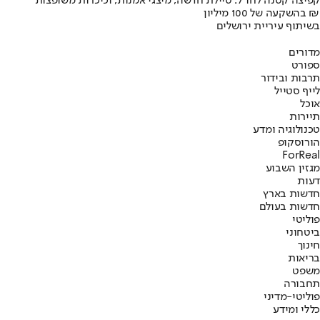
קפיצה קטנה לחו"ל: טיילת חדשה, מיצגי אמנות, וכיכרות משופצות
בהשקעה של 100 מיליון ₪
בשיתוף עיריית ירושלים
מדורים
ספורט
תרבות ובידור
לייף סטייל
אוכל
תיירות
טכנולוגיה ומדע
הורוסקופ
ForReal
מגזין השבוע
דעות
חדשות בארץ
חדשות בעולם
פוליטי
ביטחוני
חינוך
בריאות
משפט
תחבורה
פוליטי-מדיני
כללי ומידע