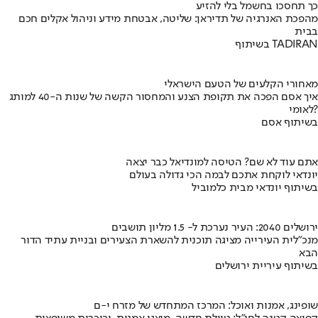
כך תחסכו בחשמל בלי להזיע
מהפכת האנרגיה של תדיראן: שליטה, אבטחת מידע וניהול אקלים חכם
בבית
בשיתוף TADIRAN
מאחורי הקלעים של הטעם הישראלי
איך אסם הפכה את תקופת הצנע והמחסור הקשה של שנות ה-40 למותג
לאומי?
בשיתוף אסם
אתם עוד לא שם? הטיסה למונדיאל כבר יצאה
יונדאי לוקחת אתכם לבמה הכי גדולה בעולם
בשיתוף יונדאי מבית כלמוביל
ירושלים 2040: העיר נערכת ל- 1.5 מליון תושבים
מנכ"לית העירייה מציגה תוכנית להשארת הצעירים ובניית עתיד הדור
הבא
בשיתוף עיריית ירושלים
שופינג, אמנות ואוכל: המרכז המתחדש של מזרח י-ם