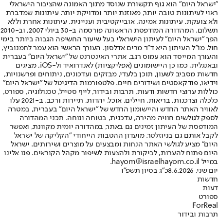
"ישראל היום" הוא גוף תקשורת שנוסד מתוך האמונה שהציבור הישראלי
ראוי לעיתונות טובה יותר, מאוזנת יותר ומדויקת יותר. עיתונות שמדברת
ולא צועקת. עיתונות אמינה, אובייקטיבית ועניינית. עיתונות אחרת וללא
תשלום. המהדורה המודפסת הראשונה פורסמה ב-30 ביולי 2007, וב-2010
הפך "ישראל היום" לעיתון הישראלי בעל שיעור החשיפה הגבוה ביותר בימי
חול. מו"ל העיתון היא ד"ר מרים אדלסון. העורך הראשי הוא עמר לחמנוביץ,
והעורך המייסד הוא עמוס רגב. אתרי האינטרנט של "ישראל היום" בעברית
ובאנגלית, כמו כן היישומונים (אפליקציות) לאנדרואיד ול-iOS, מציגים
חדשות מסביב לשעון, תוכן בלעדי, מבזקים ועדכונים, ניתוחים ופרשנויות,
וידיאו, פודקאסטים ושידורים חיים. פלטפורמות הדיגיטל של "ישראל היום"
כוללות ערוצי חדשות ודעות, תרבות ובידור, לייף סטייל, טכנולוגיה, ספורט,
כלכלה וצרכנות, בריאות, חיילים, אוכל, יהדות, תיירות ורכב. ב-2021 עלו
לאוויר האתר החדש והיישומון החדש של "ישראל היום" בעברית, במטרה
לספק לגולשים חוויה מהירה, עדכנית, בטוחה ונוחה. תכני המהדורה
המודפסת של העיתון זמינים גם באתר, במהדורה יומית מקוונת, ואפשר
לקבל אותם גם בניוזלטר. מועדון ההטבות הייחודי "הקליקה של ישראל
היום" מציע לגולשי האתר הנחות ומבצעים על מוצרים ושירותים. ישראל
היום פתוח להערות, לביקורת ולהצעות לשיפור מקהל הקוראים. פנו אלינו
במייל hayom@israelhayom.co.il.
יום שני, 8.6.2026
כ"ג בסיון תשפ"ו
חדשות
דעות
ספורט
ForReal
תרבות ובידור