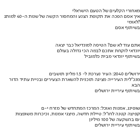
מאחורי הקלעים של הטעם הישראלי
איך אסם הפכה את תקופת הצנע והמחסור הקשה של שנות ה-40 למותג
לאומי?
בשיתוף אסם
אתם עוד לא שם? הטיסה למונדיאל כבר יצאה
יונדאי לוקחת אתכם לבמה הכי גדולה בעולם
בשיתוף יונדאי מבית כלמוביל
ירושלים 2040: העיר נערכת ל- 1.5 מליון תושבים
מנכ"לית העירייה מציגה תוכנית להשארת הצעירים ובניית עתיד הדור
הבא
בשיתוף עיריית ירושלים
שופינג, אמנות ואוכל: המרכז המתחדש של מזרח י-ם
קפיצה קטנה לחו"ל: טיילת חדשה, מיצגי אמנות, וכיכרות משופצות
בהשקעה של 100 מיליון ₪
בשיתוף עיריית ירושלים