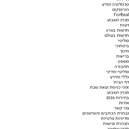
טכנולוגיה ומדע
הורוסקופ
ForReal
מגזין השבוע
דעות
חדשות בארץ
חדשות בעולם
פוליטי
ביטחוני
חינוך
בריאות
משפט
תחבורה
פוליטי-מדיני
כללי ומידע
דף הבית
זמני כניסת וצאת שבת
מגזין השבוע
בחירות 2026
אודות
צור קשר
נבחרת הכתבים והפרשנים
מדיניות פרטיות
הצהרת נגישות