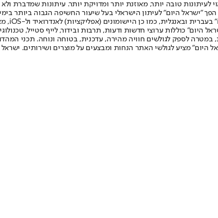
לעיתונות טובה יותר, מאוזנת יותר ומדויקת יותר. עיתונות שמדברת ולא צ
שלום. המהדורה המודפסת הראשונה פורסמה ב-30 ביולי 2007, וב-2010 הפך "ישראל היום" לעיתון הישראלי בעל שי
לחמנוביץ,
ל היום" כוללות ערוצי חדשות ודעות, תרבות ובידור, לייף סטייל, טכנולוגיה
ברית, במטרה לספק לגולשים חוויה מהירה, עדכנית, בטוחה ונוחה. תכני המה
ל היום" מציע לגולשי האתר הנחות ומבצעים על מוצרים ושירותים. ישראל 