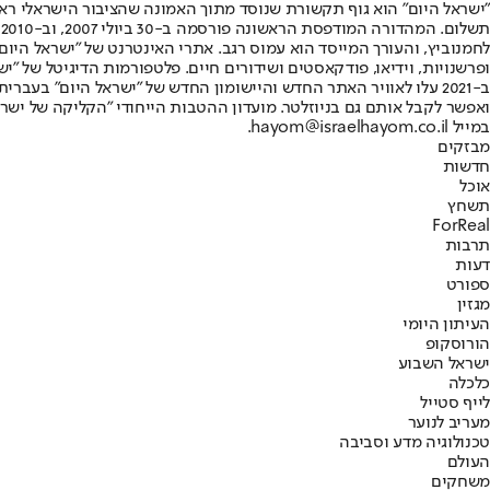
"ישראל היום" הוא גוף תקשורת שנוסד מתוך האמונה שהציבור הישראלי ראוי 
ת
ופרשנויות, וידיאו, פודקאסטים ושידורים חיים. פלטפורמות הדיגיטל של "ישרא
ב-2021 עלו לאוויר האתר החדש והיישומון החדש של "ישראל היום" בע
ואפשר לקבל אותם גם בניוזלטר. מועדון ההטבות הייחודי "הקליקה של ישרא
במייל hayom@israelhayom.co.il.
מבזקים
חדשות
אוכל
תשחץ
ForReal
תרבות
דעות
ספורט
מגזין
העיתון היומי
הורוסקופ
ישראל השבוע
כלכלה
לייף סטייל
מעריב לנוער
טכנולוגיה מדע וסביבה
העולם
משחקים