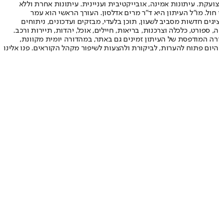
ועקת. עיתונות אמינה, אובייקטיבית ועניינית. עיתונות אחרת וללא
עור החשיפה הגבוה ביותר בימי חול. מו"ל העיתון היא ד"ר מרים אדלסון. העורך הראשי הוא עמר
 והעורך המייסד הוא עמוס רגב. אתרי האינטרנט של "ישראל היום" בעברית ובאנגלית, כמו כן היישומונים (אפליקציות) לאנדרואיד ול-iOS, מציגים חדשות מסביב לשעון, תוכן בלעדי, מבזקים ועדכונים, ניתוחים
, ספורט, כלכלה וצרכנות, בריאות, חיילים, אוכל, יהדות, תיירות ורכב.
דורה המודפסת של העיתון זמינים גם באתר, במהדורה יומית מקוונת,
היום פתוח להערות, לביקורת ולהצעות לשיפור מקהל הקוראים. פנו אלינו