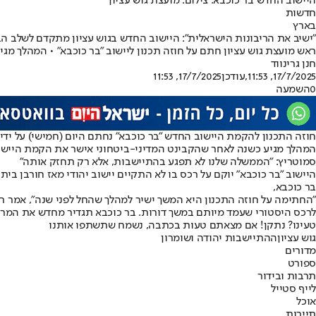
היישוב החדש בר כוכבא. צילום: מועצת גוש עציון
חדשות
בארץ
"ישיב את הריבונות הישראלית": היישוב החדש בגוש עציון מתקדם לשלב ה
ראש מועצת גוש עציון חתם על חוזה תכנון ליישוב "בר כוכבא" • המהלך מ
חנן גרינווד
17/7/2025, 11:53
,עודכן
17/7/2025, 11:53
0
השמעה
חוזה התכנון להקמת היישוב החדש "בר כוכבא" נחתם היום (חמישי) על ידי רא
המהלך מגיע כשנה לאחר שהקבינט המדיני-ביטחוני אישר את הקמת היישו
סמוטריץ: "הממשלה שלנו לא תפגע בהתיישבות, אלא רק תחזק אותה"
היישוב "בר כוכבא" יוקם על רכס בו לא התקיים יישוב יהודי מאז חורבן ב
בר כוכבא,
"החתימה על חוזה התכנון היא המשך ישיר למהלך שהחל לפני שנה", אמר ראש
לרכס היסטורי שעמד מיותם במשך דורות. בר כוכבא תגדיר מחדש את המרחב,
טעינו? נתקן! אם מצאתם טעות בכתבה, נשמח שתשתפו אותנו
גוש עציון
ההתיישבות יהודה ושומרון
מדורים
ספורט
תרבות ובידור
לייף סטייל
אוכל
תיירות