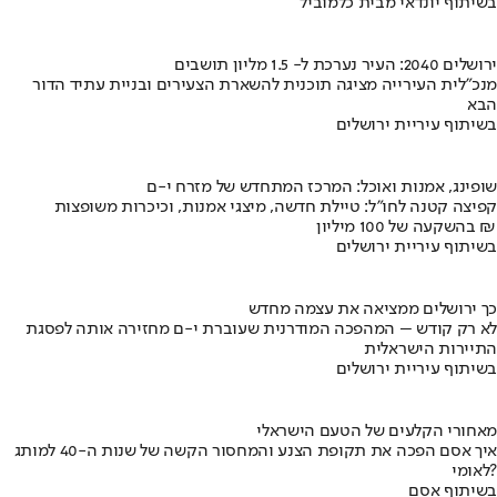
בשיתוף יונדאי מבית כלמוביל
ירושלים 2040: העיר נערכת ל- 1.5 מליון תושבים
מנכ"לית העירייה מציגה תוכנית להשארת הצעירים ובניית עתיד הדור
הבא
בשיתוף עיריית ירושלים
שופינג, אמנות ואוכל: המרכז המתחדש של מזרח י-ם
קפיצה קטנה לחו"ל: טיילת חדשה, מיצגי אמנות, וכיכרות משופצות
בהשקעה של 100 מיליון ₪
בשיתוף עיריית ירושלים
כך ירושלים ממציאה את עצמה מחדש
לא רק קודש – המהפכה המודרנית שעוברת י-ם מחזירה אותה לפסגת
התיירות הישראלית
בשיתוף עיריית ירושלים
מאחורי הקלעים של הטעם הישראלי
איך אסם הפכה את תקופת הצנע והמחסור הקשה של שנות ה-40 למותג
לאומי?
בשיתוף אסם