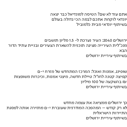
אתם עוד לא שם? הטיסה למונדיאל כבר יצאה
יונדאי לוקחת אתכם לבמה הכי גדולה בעולם
בשיתוף יונדאי מבית כלמוביל
ירושלים 2040: העיר נערכת ל- 1.5 מליון תושבים
מנכ"לית העירייה מציגה תוכנית להשארת הצעירים ובניית עתיד הדור
הבא
בשיתוף עיריית ירושלים
שופינג, אמנות ואוכל: המרכז המתחדש של מזרח י-ם
קפיצה קטנה לחו"ל: טיילת חדשה, מיצגי אמנות, וכיכרות משופצות
בהשקעה של 100 מיליון ₪
בשיתוף עיריית ירושלים
כך ירושלים ממציאה את עצמה מחדש
לא רק קודש – המהפכה המודרנית שעוברת י-ם מחזירה אותה לפסגת
התיירות הישראלית
בשיתוף עיריית ירושלים