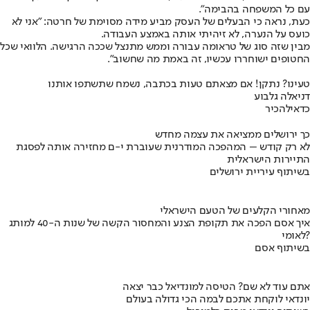
עם כל המשפחה בהבימה״.
כעת, נראה כי הבעלים של העסק מביע מידה מסוימת של חרטה: ״אני לא
כועס על הנערה, לא זיהיתי אותה באמצע העבודה.
מבין שזה סוג של טראומה עבורה וממש מתנצל שככה הרגישה. הלוואי שכל
החטופים ישוחררו עכשיו, זה באמת מה שחשוב״.
טעינו? נתקן! אם מצאתם טעות בכתבה, נשמח שתשתפו אותנו
דניאלה גלבוע
כדאי
להכיר
כך ירושלים ממציאה את עצמה מחדש
לא רק קודש – המהפכה המודרנית שעוברת י-ם מחזירה אותה לפסגת
התיירות הישראלית
בשיתוף עיריית ירושלים
מאחורי הקלעים של הטעם הישראלי
איך אסם הפכה את תקופת הצנע והמחסור הקשה של שנות ה-40 למותג
לאומי?
בשיתוף אסם
אתם עוד לא שם? הטיסה למונדיאל כבר יצאה
יונדאי לוקחת אתכם לבמה הכי גדולה בעולם