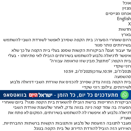
אוכל
מגזין
אנחנו מגייסים
English
X
חדשות
בארץ
היום שאחרי הסערה: בית הקפה שסירב לאפשר לשורדת השבי להשתמש
בשירותים נותר סגור
עד יעבור זעם? הביקורות הקשות שספג בעלי בית הקפה על כך שלא
איפשר לדניאלה גלבוע להשתמש בשירותים הובילו לאי פתיחתו • בעלי
בית הקפה: "מתנצל, מבין שזו טראומה עבורה"
רוני שקדי
2/7/2025, 10:59
,עודכן
2/7/2025, 10:59
0
השמעה
בית הקפה בנווה צדק שסירב להכניס את שורדת השבי דניאלה גלבוע
לשירותים. צילום: רוני שקדי
הביקורת החריפות ברשת הובילו להשארת בית הקפה סגור? ביום שאחרי
הסערה בה עמד קפה נינה בנווה צדק, לאחר שלטענת שורדת השבי
דניאלה גלבוע לא איפשרו לה להשתמש בשירותים, המקום לא פתח את
שעריו.
מעבר לתגובה הזועמת של גלבוע והתגובות הקשות ברשתות החברתיות,
האירוע הזה הוביל להורדת הדירוג של בית הקפה בגוגל.