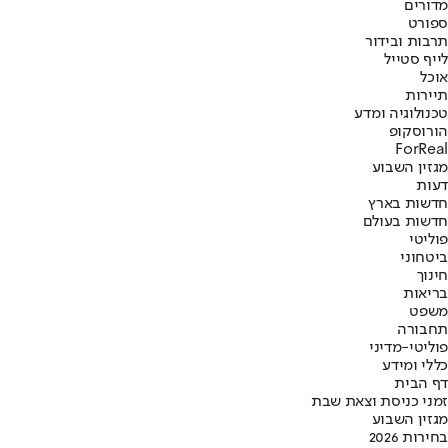
מדורים
ספורט
תרבות ובידור
לייף סטייל
אוכל
תיירות
טכנולוגיה ומדע
הורוסקופ
ForReal
מגזין השבוע
דעות
חדשות בארץ
חדשות בעולם
פוליטי
ביטחוני
חינוך
בריאות
משפט
תחבורה
פוליטי-מדיני
כללי ומידע
דף הבית
זמני כניסת וצאת שבת
מגזין השבוע
בחירות 2026