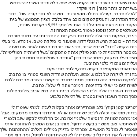
היום שאחרי הסערה: בית הקפה שלא אפשר לשורדת השבי להשתמש
בשירותים נותר סגור| רוני שקדי
״לא להתקרב, קיבלנו בחילה מהאנרגיה.. משהו לא טוב קורה שם״, כתב
אחד המדרגים, והעניק למקום כוכב אחד בלבד. הציון הממוצע של בית
הקפה בגוגל כעת עומד על 1.1. זאת על סמך 5,255 ביקורות שונות,
כשאלפים מתוכן נוספו כאמור ביממה האחרונה.
בעבר, המקום כבר עלה לכותרות בעקבות הסתבכותו עם דמות מוכרת
אחרת - כוכבת הרשת נטלי דדון, שטענה כי סולקה משם. אז נודע, כי בעלי
בית הקפה "נינה" שבתל אביב, תבע את כוכבת הרשת לאחר שזו טענה
במספר הזדמנויות כי הוא סילק אותה מהמקום "בשל דיעותיה הפוליטיות".
מצד בעלי המקום, נמסר אז כי דדון "עודדה השתלחויות חסרות רסן
ועליהום ציבורי כלפי התובע".
הכיסאות המקופלים בקפה נינה,צילום: רוני שקדי
בחזרה למקרה של גלבוע. אמש, העלתה שורדת השבי סטורי בו כתבה:
״למקום הנחמד הזה נכנסתי, פניתי למוכר וביקשתי בצורה מכבדת ללכת
לשירותים כי יש לי בדחיפות. המוכר עונה לי שלא״, כתבה.
שורדת השבי דניאלה גלבוע הושפלה בבית קפה בתל אביב,צילום: צילום
מסך מתוך חשבון האינסטגרם של דניאלה גלבוע
״טריגר קטן וקווץ׳ בלב שמחזירים אותך בקלות לעזה, למתי שאמרו לי
בדיוק מתי אני יכולה ללכת לשירותים או לא. ויתרתי ויצאתי מהמקום. אבל
אני מחכה למונית והנסיעה שלפניי ארוכה, אז החלטתי לבקש שוב ולצערי
להשתמש ׳ואם אפשר בבקשה דחוף׳. אותו בן אדם המשיך להתווכח איתי
שאסור לי, מול כל האנשים. אמרתי לו בדיוק במילים האלה: ׳ההתנהגות שלך
מזכירה לי את המחבלים שאמרו לי לא כשהתחננתי לפיפי׳, ומה הוא אמר