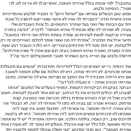
בתגובה? ׳למי אכפת בכלל שהיית חטופה, אומרים לך לא אז זה לא, לכי
מפה׳״, הוסיפה גלבוע.
אמש, טען הבעלים בשיחה עם "ישראל היום״ כי הסביר לגלבוע שהמדיניות
אינה אישית נגדה: "הסברתי לה שזה לא אישי, שאני יוצא להפגין כל שבת
יחד עם הבנות שלי ואני בעד שחרור החטופים, כל צוות העובדים שלי
בעזה. לא אמרתי לה שלא אכפת לי שהיא חטופה". לדבריו, ״הגיעה בחורה
צעירה וביקשה לגשת לשירותים, עמדה בפתח הדלת ואני הייתי במטבח",
תיאר אייל את המקרה. "אמרתי לה מה שאני אומר לכולם: השירותים זה רק
ללקוחות, יש 100 מטר ליד שירותים ציבוריים. היא הלכה וכעבור רבע שעה
חזרה נסערת, ואמרה שהיא חטופה בעזה ו'גם שם אמרו לי שאין שירותים'".
דניאלה גלבוע עם הוריה ביום השחרור משבי חמאס,צילום: דובר צה"ל
עוד הוסיף, כי יש יוצאים מן הכלל למדיניות המדוברת: "אנשים עם מוגבלות
אנחנו מכניסים. לא זיהיתי אותה, היא לא הולכת עם שלט חטופה לשעבר.
אם היא הייתה מסבירה לי את המצב או מציינת שיש לה טראומה, כמובן
שהייתי מכניס אותה - זו מגבלה לכל דבר".
הבוקר, בעקבות הביקורות הקשות, הוסיף הבעלים של המקום: ״אנחנו
לצערנו לא יכולים להכניס את כל הרחוב, יש תא אחד לטובת לקוחות. חשוב
להבין שכל זה קרה כשהיא עומדת בדלת הכניסה ואני במטבח, קצת
מרחוק. כשהיא אמרה ׳גם בעזה לא נתנו לי׳ אמרתי לה ׳מה, לא הבנתי׳ ואז
היא אמרה ׳הייתי חטופה׳. אז אמרתי לה, ׳מתנצל ממש. אין קשר לזה
שאנחנו לא מכניסים אנשים מהרחוב לזה שהיית חטופה׳. היא לא ביקשה
להיכנס שוב, רק כעסה, צילמה והלכה. אם הייתה אומרת לי ׳יש לי טראומה׳
הייתי מאפשר, לכל כלל יש יוצא מהכלל. מעולם לא נאמר לה ׳לא מעניין אותי
שהיית חטופה׳", הוא חוזר ומדגיש, "אני מאלה שהולך לתמוך ולהפגין יחד