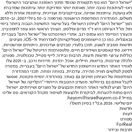
"ישראל היום" הוא גוף תקשורת שנוסד מתוך האמונה שהציבור הישראלי
ראוי לעיתונות טובה יותר, מאוזנת יותר ומדויקת יותר. עיתונות שמדברת
ולא צועקת. עיתונות אמינה, אובייקטיבית ועניינית. עיתונות אחרת וללא
תשלום. המהדורה המודפסת הראשונה פורסמה ב-30 ביולי 2007, וב-2010
הפך "ישראל היום" לעיתון הישראלי בעל שיעור החשיפה הגבוה ביותר בימי
חול. מו"ל העיתון היא ד"ר מרים אדלסון. העורך הראשי הוא עמר לחמנוביץ,
והעורך המייסד הוא עמוס רגב. אתרי האינטרנט של "ישראל היום" בעברית
ובאנגלית, כמו כן היישומונים (אפליקציות) לאנדרואיד ול-iOS, מציגים
חדשות מסביב לשעון, תוכן בלעדי, מבזקים ועדכונים, ניתוחים ופרשנויות,
וידיאו, פודקאסטים ושידורים חיים. פלטפורמות הדיגיטל של "ישראל היום"
כוללות ערוצי חדשות ודעות, תרבות ובידור, לייף סטייל, טכנולוגיה, ספורט,
כלכלה וצרכנות, בריאות, חיילים, אוכל, יהדות, תיירות ורכב. ב-2021 עלו
לאוויר האתר החדש והיישומון החדש של "ישראל היום" בעברית, במטרה
לספק לגולשים חוויה מהירה, עדכנית, בטוחה ונוחה. תכני המהדורה
המודפסת של העיתון זמינים גם באתר, במהדורה יומית מקוונת, ואפשר
לקבל אותם גם בניוזלטר. מועדון ההטבות הייחודי "הקליקה של ישראל
היום" מציע לגולשי האתר הנחות ומבצעים על מוצרים ושירותים. ישראל
היום פתוח להערות, לביקורת ולהצעות לשיפור מקהל הקוראים. פנו אלינו
במייל hayom@israelhayom.co.il.
יום שלישי, 2.6.2026
י"ז בסיון תשפ"ו
חדשות
דעות
ספורט
ForReal
תרבות ובידור