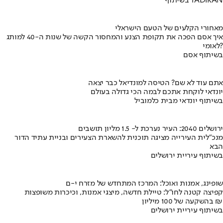
בשיתוף TADIRAN
מאחורי הקלעים של הטעם הישראלי
איך אסם הפכה את תקופת הצנע והמחסור הקשה של שנות ה-40 למותג
לאומי?
בשיתוף אסם
אתם עוד לא שם? הטיסה למונדיאל כבר יצאה
יונדאי לוקחת אתכם לבמה הכי גדולה בעולם
בשיתוף יונדאי מבית כלמוביל
ירושלים 2040: העיר נערכת ל- 1.5 מליון תושבים
מנכ"לית העירייה מציגה תוכנית להשארת הצעירים ובניית עתיד הדור
הבא
בשיתוף עיריית ירושלים
שופינג, אמנות ואוכל: המרכז המתחדש של מזרח י-ם
קפיצה קטנה לחו"ל: טיילת חדשה, מיצגי אמנות, וכיכרות משופצות
בהשקעה של 100 מיליון ₪
בשיתוף עיריית ירושלים