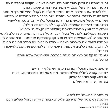
גם בעמותת נח למען בעלי חיים מתייחסים לאירוע הקשה ומחדדים את
המסר: האחריות על הכלב – תמיד בידי האדם שמגדל אותו.
“בלי להכיר את המקרה, אנחנו תמיד ממליצים לקבל ייעוץ ממאלף מומחה
להתנהגות כלבים”, נמסר מהעמותה. “אם הכלב סובל מחרדות או מרגיש
מאוים – למשל, אם מישהו אחר נוגע באוכל שלו – חשוב לפנות לייעוץ
התנהגותי בהקדם האפשרי. ללא קשר לגזע או לגודל הכלב”.
מומלץ קבל יעוץ ממאלף מומחה (אילוסטרציה),צילום: אי.פי.אי
העמותה ממליצה להתחיל באילוף כבר מגיל צעיר ולהתאים את הכלב לאופי
המשפחה. “כשמאמצים כלב מגזע שזקוק לפריקת אנרגיה – והמשפחה לא
מסוגלת לספק את הצרכים האלה – כולם סובלים, גם הכלב וגם בני הבית.
לכן חשוב לאמץ כלבים מעמותות שמקפידות להתאים את הכלב למשפחה
הנכונה”.
טעינו? נתקן! אם מצאתם טעות בכתבה, נשמח שתשתפו אותנו
כדאי
להכיר
שופינג, אמנות ואוכל: המרכז המתחדש של מזרח י-ם
קפיצה קטנה לחו"ל: טיילת חדשה, מיצגי אמנות, וכיכרות משופצות
בהשקעה של 100 מיליון ₪
בשיתוף עיריית ירושלים
כך תחסכו בחשמל בלי להזיע
מהפכת האנרגיה של תדיראן: שליטה, אבטחת מידע וניהול אקלים חכם
בבית