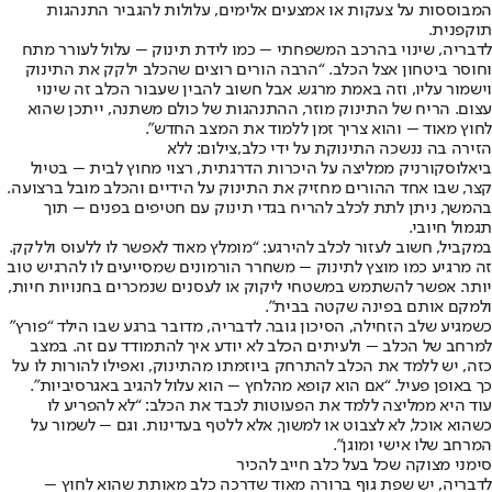
המבוססות על צעקות או אמצעים אלימים, עלולות להגביר התנהגות
תוקפנית.
לדבריה, שינוי בהרכב המשפחתי – כמו לידת תינוק – עלול לעורר מתח
וחוסר ביטחון אצל הכלב. “הרבה הורים רוצים שהכלב ילקק את התינוק
וישמור עליו, וזה באמת מרגש. אבל חשוב להבין שעבור הכלב זה שינוי
עצום. הריח של התינוק מוזר, ההתנהגות של כולם משתנה, ייתכן שהוא
לחוץ מאוד – והוא צריך זמן ללמוד את המצב החדש".
הזירה בה ננשכה התינוקת על ידי כלב,צילום: ללא
ביאלוסקורניק ממליצה על היכרות הדרגתית, רצוי מחוץ לבית – בטיול
קצר, שבו אחד ההורים מחזיק את התינוק על הידיים והכלב מובל ברצועה.
בהמשך, ניתן לתת לכלב להריח בגדי תינוק עם חטיפים בפנים – תוך
תגמול חיובי.
במקביל, חשוב לעזור לכלב להירגע: “מומלץ מאוד לאפשר לו ללעוס וללקק.
זה מרגיע כמו מוצץ לתינוק – משחרר הורמונים שמסייעים לו להרגיש טוב
יותר. אפשר להשתמש במשטחי ליקוק או לעסנים שנמכרים בחנויות חיות,
ולמקם אותם בפינה שקטה בבית”.
כשמגיע שלב הזחילה, הסיכון גובר. לדבריה, מדובר ברגע שבו הילד “פורץ”
למרחב של הכלב – ולעיתים הכלב לא יודע איך להתמודד עם זה. במצב
כזה, יש ללמד את הכלב להתרחק ביוזמתו מהתינוק, ואפילו להורות לו על
כך באופן פעיל. “אם הוא קופא מהלחץ – הוא עלול להגיב באגרסיביות”.
עוד היא ממליצה ללמד את הפעוטות לכבד את הכלב: “לא להפריע לו
כשהוא אוכל, לא לצבוט או למשוך, אלא ללטף בעדינות. וגם – לשמור על
המרחב שלו אישי ומוגן”.
סימני מצוקה שכל בעל כלב חייב להכיר
לדבריה, יש שפת גוף ברורה מאוד שדרכה כלב מאותת שהוא לחוץ –