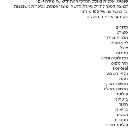
שופינג, אמנות ואוכל: המרכז המתחדש של מזרח י-ם
קפיצה קטנה לחו"ל: טיילת חדשה, מיצגי אמנות, וכיכרות משופצות
בהשקעה של 100 מיליון ₪
בשיתוף עיריית ירושלים
מדורים
ספורט
תרבות ובידור
לייף סטייל
אוכל
תיירות
טכנולוגיה ומדע
הורוסקופ
ForReal
מגזין השבוע
דעות
חדשות בארץ
חדשות בעולם
פוליטי
ביטחוני
חינוך
בריאות
משפט
תחבורה
פוליטי-מדיני