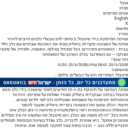
אוכל
מגזין
אנחנו מגייסים
English
X
חדשות
בארץ
נשיכת התינוקת בידי פיטבול: 5 סימני לחץ שבעלי כלבים חייבים להכיר
מותה של הפעוטה מקריית ביאליק מציף את הסכנות שבחיים עם כלב וילד
בבית • המומחים מזהירים: הכל מתחיל באילוף, התאמה, ולמידה של סימני
מצוקה – גם כשמדובר בכלב האהוב של המשפחה
רוני שקדי
20/6/2025, 18:45
,עודכן
21/6/2025, 14:30
0
השמעה
פיטבול. האחריות היא על הבעלים. צילום: .
מותה הטראגי של תינוקת בת כ-10 חודשים לאחר שננשכה בידי כלב מסוג
פיטבול בביתה שבקריית ביאליק מעורר שאלות על אחריות, זהירות
והתנהלות יומיומית של משפחות שמגדלות כלב לצד ילדים קטנים.
תיעוד: הכלב שנשך את הפעוטה בקריית ביאליק מועבר להסגר
המטפלת ההתנהגותית רומי ביאלוסקורניק מדגישה כי גזע הכלב אינו
חזות הכל. “זה לא משנה אם הכלב הוא פיטבול, מה שמשנה זה איך מגדלים
ומחנכים אותם”, היא אומרת. לדבריה, כלב שגדל בשיטה מבוססת תגמולים
חיוביים וללא כאב – הרבה פחות צפוי לתקוף. לעומת זאת, שיטות