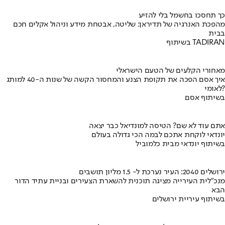
כך תחסכו בחשמל בלי להזיע
מהפכת האנרגיה של תדיראן: שליטה, אבטחת מידע וניהול אקלים חכם
בבית
בשיתוף TADIRAN
מאחורי הקלעים של הטעם הישראלי
איך אסם הפכה את תקופת הצנע והמחסור הקשה של שנות ה-40 למותג
לאומי?
בשיתוף אסם
אתם עוד לא שם? הטיסה למונדיאל כבר יצאה
יונדאי לוקחת אתכם לבמה הכי גדולה בעולם
בשיתוף יונדאי מבית כלמוביל
ירושלים 2040: העיר נערכת ל- 1.5 מליון תושבים
מנכ"לית העירייה מציגה תוכנית להשארת הצעירים ובניית עתיד הדור
הבא
בשיתוף עיריית ירושלים