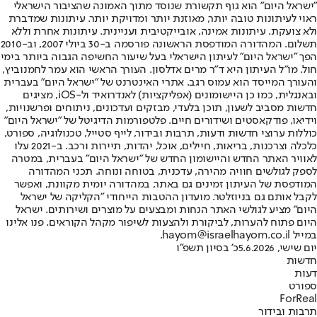
"ישראל היום" הוא גוף תקשורת שנוסד מתוך האמונה שהציבור הישראלי
ראוי לעיתונות טובה יותר, מאוזנת יותר ומדויקת יותר. עיתונות שמדברת
ולא צועקת. עיתונות אמינה, אובייקטיבית ועניינית. עיתונות אחרת וללא
תשלום. המהדורה המודפסת הראשונה פורסמה ב-30 ביולי 2007, וב-2010
הפך "ישראל היום" לעיתון הישראלי בעל שיעור החשיפה הגבוה ביותר בימי
חול. מו"ל העיתון היא ד"ר מרים אדלסון. העורך הראשי הוא עמר לחמנוביץ,
והעורך המייסד הוא עמוס רגב. אתרי האינטרנט של "ישראל היום" בעברית
ובאנגלית, כמו כן היישומונים (אפליקציות) לאנדרואיד ול-iOS, מציגים
חדשות מסביב לשעון, תוכן בלעדי, מבזקים ועדכונים, ניתוחים ופרשנויות,
וידיאו, פודקאסטים ושידורים חיים. פלטפורמות הדיגיטל של "ישראל היום"
כוללות ערוצי חדשות ודעות, תרבות ובידור, לייף סטייל, טכנולוגיה, ספורט,
כלכלה וצרכנות, בריאות, חיילים, אוכל, יהדות, תיירות ורכב. ב-2021 עלו
לאוויר האתר החדש והיישומון החדש של "ישראל היום" בעברית, במטרה
לספק לגולשים חוויה מהירה, עדכנית, בטוחה ונוחה. תכני המהדורה
המודפסת של העיתון זמינים גם באתר, במהדורה יומית מקוונת, ואפשר
לקבל אותם גם בניוזלטר. מועדון ההטבות הייחודי "הקליקה של ישראל
היום" מציע לגולשי האתר הנחות ומבצעים על מוצרים ושירותים. ישראל
היום פתוח להערות, לביקורת ולהצעות לשיפור מקהל הקוראים. פנו אלינו
במייל hayom@israelhayom.co.il.
יום שישי, 5.6.2026
כ' בסיון תשפ"ו
חדשות
דעות
ספורט
ForReal
תרבות ובידור