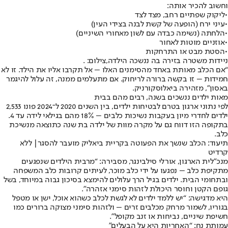
וחשוב להכיר אותה:
•ליקוק שפתיים רחב, מצד לצד
•עיני ירח (הופעה של קשת לבנה בצידי העין)
•הלחתה (נשימה כבדה עם לשון מאחורי השיניים)
•אוזניים מוטות לאחור
•הסטת מבט או התרחקות
ניידות משטרה בזירה בה ננשכה הילדה,צילום: .
“אם הכלב מאותת באחד מהסימנים האלו – אל תקרבו אליו את הילד. זו לא
חמידות – זו בקשה ברורה לריחוק. אם מתעלמים ממנה, זה עלול להיגמר
באסון”, מזהירה ביאלוסקורניק.
מאות ילדים ננשכים בשנה, רבים מהם בבית
לפי נתוני ארגון בטרם לבטיחות ילדים, בין השנים 2020 ל־2024 פונו 2,533
ילדים לחדרי מיון בעקבות נשיכות כלבים – 18% מהם בגילאי לידה עד 4.
בתקופה הזו דווח גם על מקרה מוות של ילדה בת שנה כתוצאה מנשיכת
כלב.
תיעוד: הכלב שנשך את הפעוטה בקריית ביאליק מועבר להסגר| ללא
קרדיט
מנכ”לית הארגון, אורלי סילבינגר, מסבירה: “מרבית הילדים שנפגעים
מתקיפת כלב – נפגעו על ידי כלב מוכר, לעיתים קרובות כלב המשפחה
ובתחומי הבית. ילדים בגיל הרך עלולים להימצא בסיכון גבוה במיוחד, בשל
גופם הקטן וחוסר היכולת לזהות סימני אזהרה”.
היא מדגישה: “יש ללמד ילדים לא לגשת לכלב כשהוא אוכל, ישן או מטפל
בגוריו, לשמור מרחק מכלבים זרים – ולזהות סימני מצוקה ברורים כמו
חשיפת שיניים, נביחות או זנב מקופל”.
עמותת נח: “האחריות היא על הבעלים”