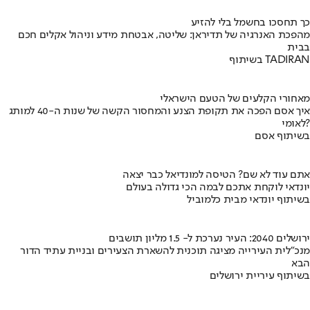
כך תחסכו בחשמל בלי להזיע
מהפכת האנרגיה של תדיראן: שליטה, אבטחת מידע וניהול אקלים חכם
בבית
בשיתוף TADIRAN
מאחורי הקלעים של הטעם הישראלי
איך אסם הפכה את תקופת הצנע והמחסור הקשה של שנות ה-40 למותג
לאומי?
בשיתוף אסם
אתם עוד לא שם? הטיסה למונדיאל כבר יצאה
יונדאי לוקחת אתכם לבמה הכי גדולה בעולם
בשיתוף יונדאי מבית כלמוביל
ירושלים 2040: העיר נערכת ל- 1.5 מליון תושבים
מנכ"לית העירייה מציגה תוכנית להשארת הצעירים ובניית עתיד הדור
הבא
בשיתוף עיריית ירושלים