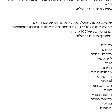
הבא
בשיתוף עיריית ירושלים
שופינג, אמנות ואוכל: המרכז המתחדש של מזרח י-ם
קפיצה קטנה לחו"ל: טיילת חדשה, מיצגי אמנות, וכיכרות משופצות
בהשקעה של 100 מיליון ₪
בשיתוף עיריית ירושלים
מדורים
ספורט
תרבות ובידור
לייף סטייל
אוכל
תיירות
טכנולוגיה ומדע
הורוסקופ
ForReal
מגזין השבוע
דעות
חדשות בארץ
חדשות בעולם
פוליטי
ביטחוני