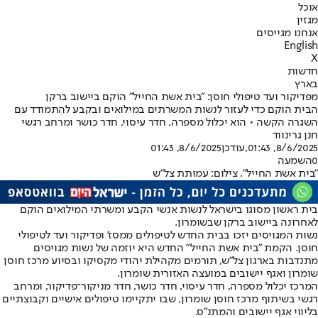
אוכל
מגזין
אנחנו מגייסים
English
X
חדשות
בארץ
מפדיקור ועד טיפולי חוסן: "בית אשת החייל" הוקם ביישוב ברקן
הבית הוקם כדי לעזור לנשות המשרתים במילואים ובקבע להתמודד עם
השגרה הקשה • הוא יכלול מספרה, חדר עיסוי, חדר כושר ומרחב רגשי
חנן גרינווד
8/6/2025, 01:43
,עודכן
8/6/2025, 01:43
0
השמעה
"בית אשת החייל". צילום: עמותת צל"ש
בית ראשון מסוגו בישראל לנשות אנשי הקבע ומשרתי המילואים הוקם
לאחרונה ביישוב ברקן שבשומרון.
נשות המגויסים יזכו בבית החדש לטיפולים ממסז' ופדיקור ועד לטיפולי
חוסן. הקמת "בית אשת החייל" החדש היא יוזמה של נשות מגויסים
מתנדבות בארגון צל"ש, תורמים מקהילת יהודי מקסיקו ובסיוע מרכז חוסן
שומרון ואגף יישובים במועצה האזורית שומרון.
המרכז יכלול מספרה, חדר עיסוי, חדר כושר, חדר מניקור־פדיקור, ומרחב
רגשי בשיתוף מרכז חוסן שומרון, שבו יתקיימו טיפולים אישיים וקבוצתיים
בליווי אגף יישובים והמתנ"ס.