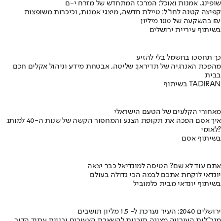
שופינג, אמנות ואוכל: המרכז המתחדש של מזרח י-ם
קפיצה קטנה לחו"ל: טיילת חדשה, מיצגי אמנות, וכיכרות משופצות
בהשקעה של 100 מיליון ₪
בשיתוף עיריית ירושלים
כך תחסכו בחשמל בלי להזיע
מהפכת האנרגיה של תדיראן: שליטה, אבטחת מידע וניהול אקלים חכם
בבית
בשיתוף TADIRAN
מאחורי הקלעים של הטעם הישראלי
איך אסם הפכה את תקופת הצנע והמחסור הקשה של שנות ה-40 למותג
לאומי?
בשיתוף אסם
אתם עוד לא שם? הטיסה למונדיאל כבר יצאה
יונדאי לוקחת אתכם לבמה הכי גדולה בעולם
בשיתוף יונדאי מבית כלמוביל
ירושלים 2040: העיר נערכת ל- 1.5 מליון תושבים
מנכ"לית העירייה מציגה תוכנית להשארת הצעירים ובניית עתיד הדור