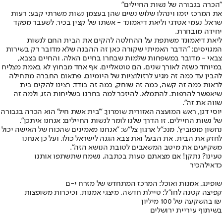
"הכרה בגבורה של נשות החיילים"
את המרכז יזמו וינהלו שלוש נשים שהן בעצמן נשות משרתי קבע: רעות
שראל, נעמי אטדגי וליאת דיאמונד - אשתו של קצין בכיר, לשעבר מפקד
יחידה מובחרת.
ליאת דיאמונד משתפת על ההחלטה להקים את הבית החם לנשות
המגויסים: "הדבר האמיתי שקורה כאן זה ההבנה שלא מדובר רק בשירות
צבאי - מדובר במשפחות שלמות שבחרו בחיים האלה. והחיים בצבא,
במיוחד כשזה לאורך שנים, הם טוטאליים. אף אחד מבחוץ לא באמת מצליח
להבין עד כמה זה מגיע לרזולוציות של היומיום. פתאום החברה מתחילה
לראות כמה זה קשה, כמה זה שוחק, כמה זה בודד. רצינו להקים בית
שיאפשר להרפות. להתמלא. להיזכר למה בחרנו בשליחות הזו, ולמה זה
שווה את זה".
יוסי דגן, ראש המועצה האזורית שומרון: "'בית אשת חיל' הוא הכרה בגבורה
של נשות החיילים. זו הדרך שלנו לומר לנשות החיילים: אנחנו איתכן".
נחשון פופוביץ', מנכ"ל ארגון צל"ש: "אנחנו מאמינים שהכוח של האישה יכול
לחזק את הבית, את הבעל ואת צבא הגנה לישראל כולו, ועל כן אנחנו
משקיעים את מיטב המשאבים לטובת הנושא הזה".
טעינו? נתקן! אם מצאתם טעות בכתבה, נשמח שתשתפו אותנו
כדאי
להכיר
שופינג, אמנות ואוכל: המרכז המתחדש של מזרח י-ם
קפיצה קטנה לחו"ל: טיילת חדשה, מיצגי אמנות, וכיכרות משופצות
בהשקעה של 100 מיליון ₪
בשיתוף עיריית ירושלים