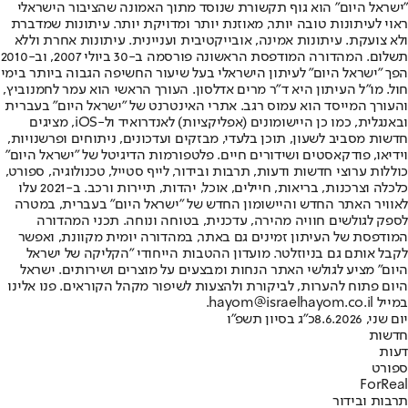
"ישראל היום" הוא גוף תקשורת שנוסד מתוך האמונה שהציבור הישראלי
ראוי לעיתונות טובה יותר, מאוזנת יותר ומדויקת יותר. עיתונות שמדברת
ולא צועקת. עיתונות אמינה, אובייקטיבית ועניינית. עיתונות אחרת וללא
תשלום. המהדורה המודפסת הראשונה פורסמה ב-30 ביולי 2007, וב-2010
הפך "ישראל היום" לעיתון הישראלי בעל שיעור החשיפה הגבוה ביותר בימי
חול. מו"ל העיתון היא ד"ר מרים אדלסון. העורך הראשי הוא עמר לחמנוביץ,
והעורך המייסד הוא עמוס רגב. אתרי האינטרנט של "ישראל היום" בעברית
ובאנגלית, כמו כן היישומונים (אפליקציות) לאנדרואיד ול-iOS, מציגים
חדשות מסביב לשעון, תוכן בלעדי, מבזקים ועדכונים, ניתוחים ופרשנויות,
וידיאו, פודקאסטים ושידורים חיים. פלטפורמות הדיגיטל של "ישראל היום"
כוללות ערוצי חדשות ודעות, תרבות ובידור, לייף סטייל, טכנולוגיה, ספורט,
כלכלה וצרכנות, בריאות, חיילים, אוכל, יהדות, תיירות ורכב. ב-2021 עלו
לאוויר האתר החדש והיישומון החדש של "ישראל היום" בעברית, במטרה
לספק לגולשים חוויה מהירה, עדכנית, בטוחה ונוחה. תכני המהדורה
המודפסת של העיתון זמינים גם באתר, במהדורה יומית מקוונת, ואפשר
לקבל אותם גם בניוזלטר. מועדון ההטבות הייחודי "הקליקה של ישראל
היום" מציע לגולשי האתר הנחות ומבצעים על מוצרים ושירותים. ישראל
היום פתוח להערות, לביקורת ולהצעות לשיפור מקהל הקוראים. פנו אלינו
במייל hayom@israelhayom.co.il.
יום שני, 8.6.2026
כ"ג בסיון תשפ"ו
חדשות
דעות
ספורט
ForReal
תרבות ובידור